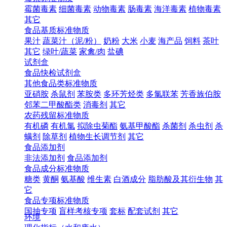
霉菌毒素
细菌毒素
动物毒素
肠毒素
海洋毒素
植物毒素
其它
食品基质标准物质
果汁
蔬菜汁（泥/粉）
奶粉
大米
小麦
海产品
饲料
茶叶
其它
绿叶/蔬菜
家禽/肉
盐碘
试剂盒
食品快检试剂盒
其他食品类标准物质
亚硝胺
杀鼠剂
苯胺类
多环芳烃类
多氯联苯
芳香族伯胺
邻苯二甲酸酯类
消毒剂
其它
农药残留标准物质
有机磷
有机氯
拟除虫菊酯
氨基甲酸酯
杀菌剂
杀虫剂
杀
螨剂
除草剂
植物生长调节剂
其它
食品添加剂
非法添加剂
食品添加剂
食品成分标准物质
糖类
黄酮
氨基酸
维生素
白酒成分
脂肪酸及其衍生物
其
它
食品专项标准物质
国抽专项
盲样考核专项
套标
配套试剂
其它
环境