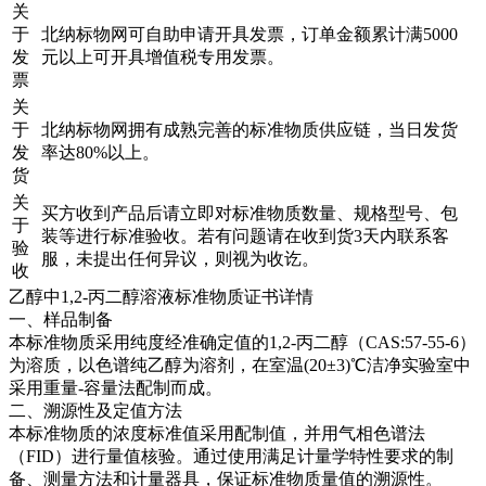
关
于
北纳标物网可自助申请开具发票，订单金额累计满5000
发
元以上可开具增值税专用发票。
票
关
于
北纳标物网拥有成熟完善的标准物质供应链，当日发货
发
率达80%以上。
货
关
买方收到产品后请立即对标准物质数量、规格型号、包
于
装等进行标准验收。若有问题请在收到货3天内联系客
验
服，未提出任何异议，则视为收讫。
收
乙醇中1,2-丙二醇溶液标准物质证书详情
一、样品制备
本标准物质采用纯度经准确定值的1,2-丙二醇（CAS:57-55-6）
为溶质，以色谱纯乙醇为溶剂，在室温(20±3)℃洁净实验室中
采用重量-容量法配制而成。
二、溯源性及定值方法
本标准物质的浓度标准值采用配制值，并用气相色谱法
（FID）进行量值核验。通过使用满足计量学特性要求的制
备、测量方法和计量器具，保证标准物质量值的溯源性。