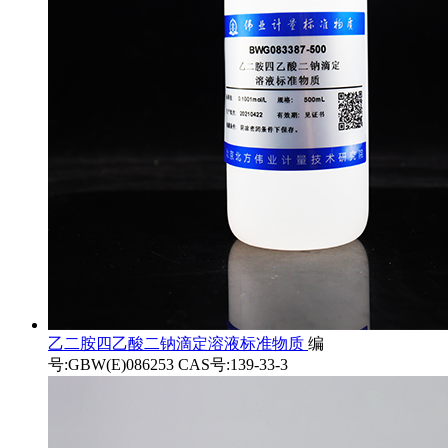
乙二胺四乙酸二钠滴定溶液标准物质
编
号:GBW(E)086253 CAS号:139-33-3