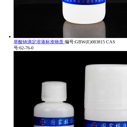
草酸钠滴定溶液标准物质
编号:GBW(E)083815 CAS
号:62-76-0