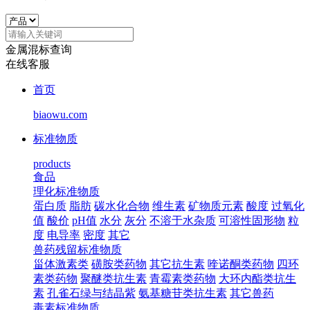
金属混标查询
在线客服
首页
biaowu.com
标准物质
products
食品
理化标准物质
蛋白质
脂肪
碳水化合物
维生素
矿物质元素
酸度
过氧化
值
酸价
pH值
水分
灰分
不溶于水杂质
可溶性固形物
粒
度
电导率
密度
其它
兽药残留标准物质
甾体激素类
磺胺类药物
其它抗生素
喹诺酮类药物
四环
素类药物
聚醚类抗生素
青霉素类药物
大环内酯类抗生
素
孔雀石绿与结晶紫
氨基糖苷类抗生素
其它兽药
毒素标准物质