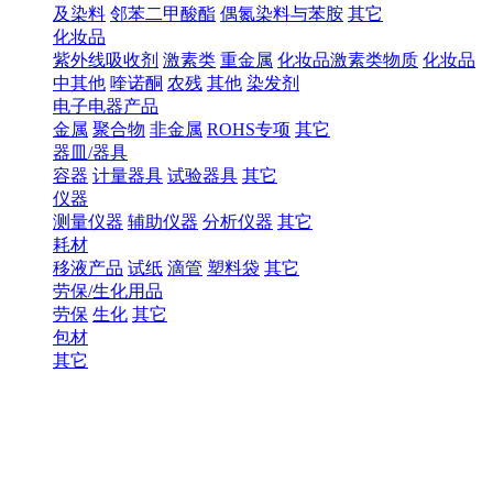
及染料
邻苯二甲酸酯
偶氮染料与苯胺
其它
化妆品
紫外线吸收剂
激素类
重金属
化妆品激素类物质
化妆品
中其他
喹诺酮
农残
其他
染发剂
电子电器产品
金属
聚合物
非金属
ROHS专项
其它
器皿/器具
容器
计量器具
试验器具
其它
仪器
测量仪器
辅助仪器
分析仪器
其它
耗材
移液产品
试纸
滴管
塑料袋
其它
劳保/生化用品
劳保
生化
其它
包材
其它