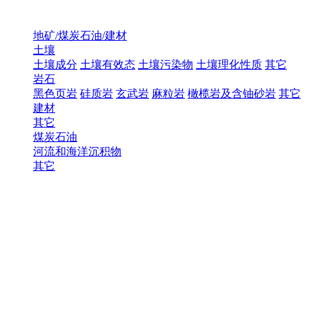
地矿/煤炭石油/建材
土壤
土壤成分
土壤有效态
土壤污染物
土壤理化性质
其它
岩石
黑色页岩
硅质岩
玄武岩
麻粒岩
橄榄岩及含铀砂岩
其它
建材
其它
煤炭石油
河流和海洋沉积物
其它