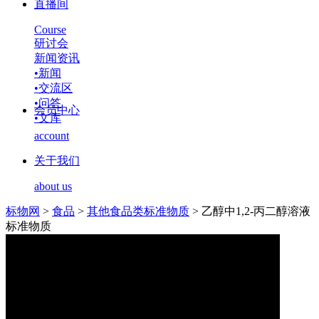
直播间
Course
研讨会
新闻资讯
•
新闻
•
交流区
•
问答
会员中心
•
文库
account
关于我们
about us
标物网
>
食品
>
其他食品类标准物质
>
乙醇中1,2-丙二醇溶液
标准物质