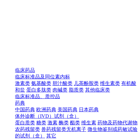
临床药品
临床标准品及同位素内标
激素类
氨基酸类
胆汁酸类
儿茶酚胺类
维生素类
有机酸
和盐
蛋白多肽类
肉碱类
脂质类
其他临床类
临床标准品、质控品
药典
中国药典
欧洲药典
美国药典
日本药典
体外诊断（IVD）试剂（盒）
蛋白质类
糖类
激素
酶类
酯类
维生素
药物及药物代谢物
农药残留类
兽药残留类无机离子
微生物鉴别或药敏试验
的试剂（盒）
其它