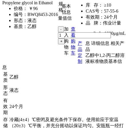
Propylene glycol in Ethanol
规
库 存：
≥10
基本
价格：
￥96
格：
CAS号：
57-55-6
信息
编号：
BWQ8453-2016
有效期：
24个月
量值信
形态：
液态
品 牌：
伟业计量
基质：
乙醇
加
查
2mL
,
1000μg/mL
入
看
购
购
产
息
详细信息
相关产
物
物
品
品
车
车
定
乙醇中1,2-丙二醇溶
制
液标准物质基本信
息
基
乙醇
质
形
液态
态
有
效
24个月
期
存
冷藏(4±4）℃密闭及避光条件下保存。使用前应于室温
储
（20±3）℃平衡，并充分摇动以保证均匀。安瓿瓶一经打