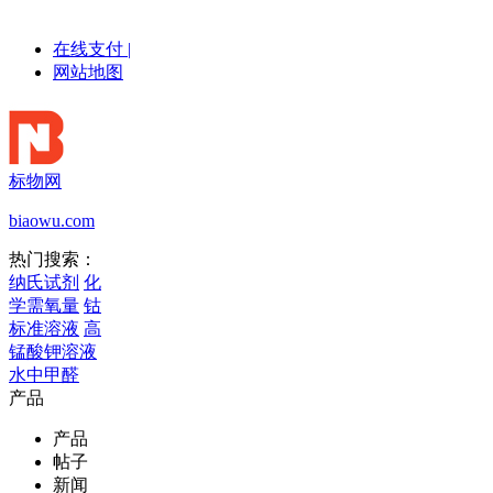
在线支付
|
网站地图
标物网
biaowu.com
热门搜索：
纳氏试剂
化
学需氧量
钴
标准溶液
高
锰酸钾溶液
水中甲醛
产品
产品
帖子
新闻