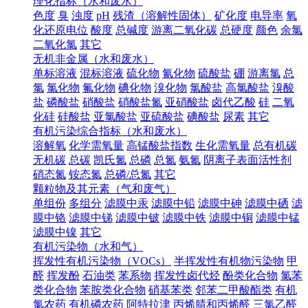
理化指标（水和废水）
色度
臭
浊度
pH
残渣（溶解性固体）
矿化度
电导率
氧
化还原电位
酸度
总碱度
游离二氧化碳
总硬度
颜色
余氯
二氧化氯
其它
无机非金属（水和废水）
单标溶液
混标溶液
硫化物
氰化物
硫酸盐
硼
游离氯
总
氯
氯化物
氟化物
碘化物
溴化物
氯酸盐
高氯酸盐
溴酸
盐
磷酸盐
硝酸盐
硝酸盐氮
亚硝酸盐
卤代乙酸
硅
二氧
化硅
硅酸盐
亚氯酸盐
亚硫酸盐
碘酸盐
尿素
其它
有机污染综合指标（水和废水）
溶解氧
化学需氧量
高锰酸盐指数
生化需氧量
总有机碳
无机碳
总碳
凯氏氮
总磷
总氮
氨氮
阴离子表面活性剂
硝态氮
铵态氮
总磷/总氮
其它
颗粒物及其元素（气和废气）
单组份
多组分
滤膜中汞
滤膜中铅
滤膜中砷
滤膜中硒
滤
膜中铬
滤膜中锑
滤膜中铍
滤膜中铁
滤膜中铜
滤膜中锰
滤膜中镍
其它
有机污染物（水和气）
挥发性有机污染物（VOCs）
半挥发性有机物污染物
甲
醛
挥发酚
石油类
苯系物
挥发性卤代烃
酚类化合物
氯苯
类化合物
苯胺类化合物
硝基苯类
邻苯二甲酸酯类
有机
氯农药
有机磷农药
阿特拉津
丙烯腈和丙烯醛
三氯乙醛