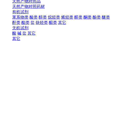
天然产物对照品
天然产物对照药材
有机试剂
苯系物类
酸类
醇类
烷烃类
烯烃类
醛类
酮类
酚类
醚类
酐类
酯类
盐
炔烃类
醌类
其它
无机试剂
酸
碱
盐
其它
其它