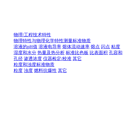
物理/工程技术特性
物理特性与物理化学特性测量标准物质
溶液的pH值
溶液电导率
熔体流动速率
熔点
闪点
粘度
湿度和水分
热量及热分析
标准比色板
比表面积
孔容和
孔径
渗透浓度
仪器检定/校准
其它
粒度和浊度标准物质
粒度
浊度
燃料抗爆性
其它