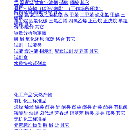
气
沥青烟
饮食业油烟
硝酸
磷酸
其它
合金
有机污染物（碳管/滤膜）（工作场所环境）
铜铅合金
铅钯合金
其它
甲醛
氨
总挥发性有机物
苯
甲苯
二甲苯
硫化氢
甲醇
三
钢铁
氯甲烷
四氯化碳
三氯乙烯
四氯乙烯
正己烷
正戊烷
单组
钢铁
其它
份
多组分
其它
容量分析滴定液
酸
碱
氧化还原
沉淀
络合
其它
试剂、试液类
试液
缓冲液
指示剂
配套试剂
培养基
其它
试剂盒
水质快检试剂盒
化工产品/天然产物
有机化工标准品
烷烃
烯烃
醌类
醛类
醇
酮类
酚类
醚类
酐类
酯类
有机酸
羧酸盐
炔烃
卤代烃
芳香烃
硝基苯
腈类
肼类
胺类
其它
无机化工标准品
元素标准物质
酸
碱
盐
其它