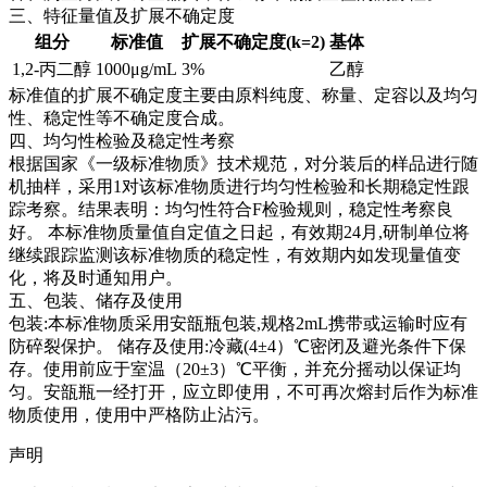
三、特征量值及扩展不确定度
组分
标准值
扩展不确定度(k=2)
基体
1,2-丙二醇
1000μg/mL
3%
乙醇
标准值的扩展不确定度主要由原料纯度、称量、定容以及均匀
性、稳定性等不确定度合成。
四、均匀性检验及稳定性考察
根据国家《一级标准物质》技术规范，对分装后的样品进行随
机抽样，采用1对该标准物质进行均匀性检验和长期稳定性跟
踪考察。结果表明：均匀性符合F检验规则，稳定性考察良
好。
本标准物质量值自定值之日起，有效期24月,研制单位将
继续跟踪监测该标准物质的稳定性，有效期内如发现量值变
化，将及时通知用户。
五、包装、储存及使用
包装:本标准物质采用安瓿瓶包装,规格2mL携带或运输时应有
防碎裂保护。 储存及使用:冷藏(4±4）℃密闭及避光条件下保
存。使用前应于室温（20±3）℃平衡，并充分摇动以保证均
匀。安瓿瓶一经打开，应立即使用，不可再次熔封后作为标准
物质使用，使用中严格防止沾污。
声明