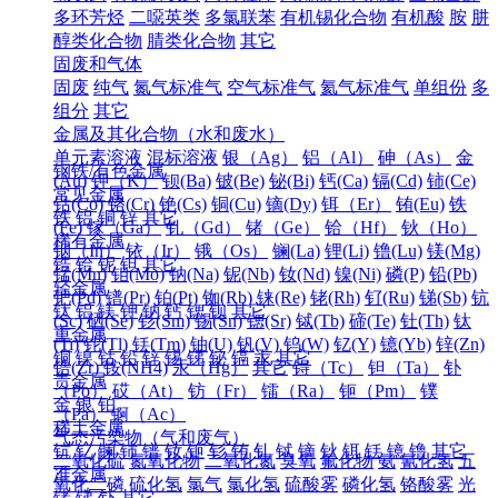
多环芳烃
二噁英类
多氯联苯
有机锡化合物
有机酸
胺
肼
醇类化合物
腈类化合物
其它
固废和气体
固废
纯气
氮气标准气
空气标准气
氦气标准气
单组份
多
组分
其它
金属及其化合物（水和废水）
单元素溶液
混标溶液
银（Ag）
铝（Al）
砷（As）
金
钢铁/有色金属
(Au)
钾（K）
钡(Ba)
铍(Be)
铋(Bi)
钙(Ca)
镉(Cd)
铈(Ce)
常见金属
钴(Co)
铬(Cr)
铯(Cs)
铜(Cu)
镝(Dy)
铒（Er）
铕(Eu)
铁
铁
铝
铜
锌
其它
(Fe)
镓（Ga）
钆（Gd）
锗（Ge）
铪（Hf）
钬（Ho）
稀有金属
铟（In）
铱（Ir）
锇（Os）
镧(La)
锂(Li)
镥(Lu)
镁(Mg)
锆
铪
铌
钽
其它
锰(Mn)
钼(Mo)
钠(Na)
铌(Nb)
钕(Nd)
镍(Ni)
磷(P)
铅(Pb)
轻金属
钯(Pd)
镨(Pr)
铂(Pt)
铷(Rb)
铼(Re)
铑(Rh)
钌(Ru)
锑(Sb)
钪
钛
铝
镁
钾
钠
钙
锶
钡
其它
(Sc)
硒(Se)
钐(Sm)
锡(Sn)
锶(Sr)
铽(Tb)
碲(Te)
钍(Th)
钛
重金属
(Ti)
铊(Tl)
铥(Tm)
铀(U)
钒(V)
钨(W)
钇(Y)
镱(Yb)
锌(Zn)
铜
镍
钴
铅
锌
锡
锑
铋
镉
汞
其它
锆(Zr)
铵(NH4)
汞（Hg）
其它
锝（Tc）
钽（Ta）
钋
贵金属
（Po）
砹（At）
钫（Fr）
镭（Ra）
钷（Pm）
镤
金
银
铂
（Pa）
锕（Ac）
稀土金属
气态污染物（气和废气）
钪
钇
镧
铈
镨
钕
钷
钐
铕
钆
铽
镝
钬
铒
铥
镱
镥
其它
二氧化硫
氮氧化物
二氧化氮
臭氧
氟化物
氨
氰化氢
五
准金属
氧化二磷
硫化氢
氯气
氯化氢
硫酸雾
磷化氢
铬酸雾
光
锗
锑
钋
其它