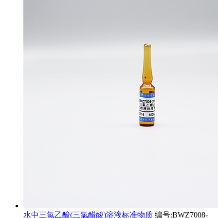
水中三氯乙酸(三氯醋酸)溶液标准物质
编号:BWZ7008-