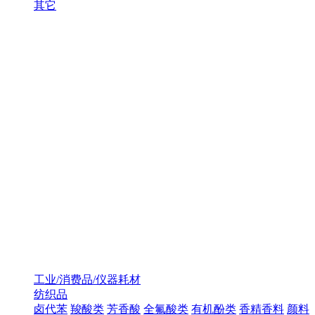
其它
工业/消费品/仪器耗材
纺织品
卤代苯
羧酸类
芳香酸
全氟酸类
有机酚类
香精香料
颜料