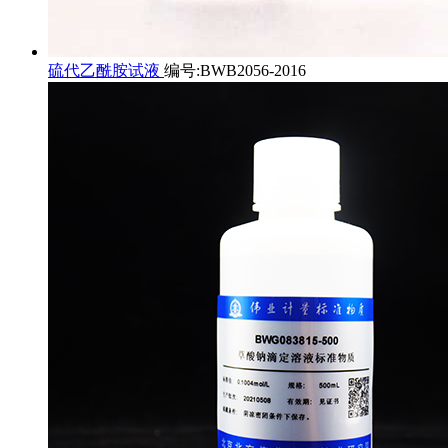
硫代乙酰胺试液
编号:BWB2056-2016