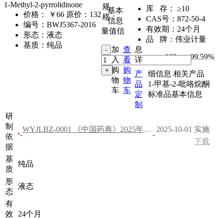
1-Methyl-2-pyrrolidinone
规
库 存：
≥10
基本
价格：
￥66
原价：132
格：
CAS号：
872-50-4
信息
编号：
BWJ5367-2016
有效期：
24个月
量值信
形态：
液态
品 牌：
伟业计量
基质：
纯品
加
查
息
100mg
,
99.59%
入
看
详
购
购
产
细信息
相关产品
物
物
品
1-甲基-2-吡咯烷酮
车
车
定
标准品基本信息
制
研
制
WYJLBZ-0001 《中国药典》2025年版 一部
2025-10-01 实施
依
下载
据
基
纯品
质
形
液态
态
有
效
24个月