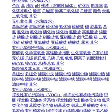
理化指标（水和废水）
色度
臭
浊度
pH
残渣（溶解性固体）
矿化度
电导率
氧
化还原电位
酸度
总碱度
游离二氧化碳
总硬度
颜色
余氯
二氧化氯
其它
无机非金属（水和废水）
单标溶液
混标溶液
硫化物
氰化物
硫酸盐
硼
游离氯
总
氯
氯化物
氟化物
碘化物
溴化物
氯酸盐
高氯酸盐
溴酸
盐
磷酸盐
硝酸盐
硝酸盐氮
亚硝酸盐
卤代乙酸
硅
二氧
化硅
硅酸盐
亚氯酸盐
亚硫酸盐
碘酸盐
尿素
其它
有机污染综合指标（水和废水）
溶解氧
化学需氧量
高锰酸盐指数
生化需氧量
总有机碳
无机碳
总碳
凯氏氮
总磷
总氮
氨氮
阴离子表面活性剂
硝态氮
铵态氮
总磷/总氮
其它
颗粒物及其元素（气和废气）
单组份
多组分
滤膜中汞
滤膜中铅
滤膜中砷
滤膜中硒
滤
膜中铬
滤膜中锑
滤膜中铍
滤膜中铁
滤膜中铜
滤膜中锰
滤膜中镍
其它
有机污染物（水和气）
挥发性有机污染物（VOCs）
半挥发性有机物污染物
甲
醛
挥发酚
石油类
苯系物
挥发性卤代烃
酚类化合物
氯苯
类化合物
苯胺类化合物
硝基苯类
邻苯二甲酸酯类
有机
氯农药
有机磷农药
阿特拉津
丙烯腈和丙烯醛
三氯乙醛