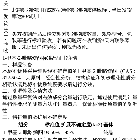
关
于
北纳标物网拥有成熟完善的标准物质供应链，当日发货
发
率达80%以上。
货
关
买方收到产品后请立即对标准物质数量、规格型号、包
于
装等进行标准验收。若有问题请在收到货3天内联系客
验
服，未提出任何异议，则视为收讫。
收
1-甲基-2-吡咯烷酮标准品证书详情
一、样品制备
本标准物质采用纯度经准确定值的1-甲基-2-吡咯烷酮（CAS：
872-50-4）为原料，经定性分析、结构确证和初步理化性质分
析确认满足标准物质纯度要求后进行分装。
二、溯源性及定值方法
通过质量平衡法对有效成分含量进行确定。通过使用满足计量
学特性要求的测量方法和计量器具，保证标准物质量值的溯源
性。
三、特征量值及扩展不确定度
组分
标准值
扩展不确定度(k=2)
基体
1-甲基-2-吡咯烷酮
99.59%
1.45%
纯品
标准值的扩展不确定度主要由定值方法、均匀性、稳定性等不