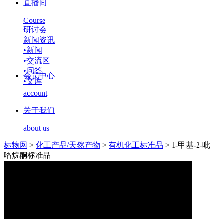
直播间
Course
研讨会
新闻资讯
•
新闻
•
交流区
•
问答
会员中心
•
文库
account
关于我们
about us
标物网
>
化工产品/天然产物
>
有机化工标准品
>
1-甲基-2-吡
咯烷酮标准品