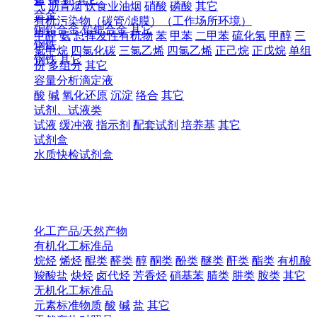
气
沥青烟
饮食业油烟
硝酸
磷酸
其它
合金
有机污染物（碳管/滤膜）（工作场所环境）
铜铅合金
铅钯合金
其它
甲醛
氨
总挥发性有机物
苯
甲苯
二甲苯
硫化氢
甲醇
三
钢铁
氯甲烷
四氯化碳
三氯乙烯
四氯乙烯
正己烷
正戊烷
单组
钢铁
其它
份
多组分
其它
容量分析滴定液
酸
碱
氧化还原
沉淀
络合
其它
试剂、试液类
试液
缓冲液
指示剂
配套试剂
培养基
其它
试剂盒
水质快检试剂盒
化工产品/天然产物
有机化工标准品
烷烃
烯烃
醌类
醛类
醇
酮类
酚类
醚类
酐类
酯类
有机酸
羧酸盐
炔烃
卤代烃
芳香烃
硝基苯
腈类
肼类
胺类
其它
无机化工标准品
元素标准物质
酸
碱
盐
其它