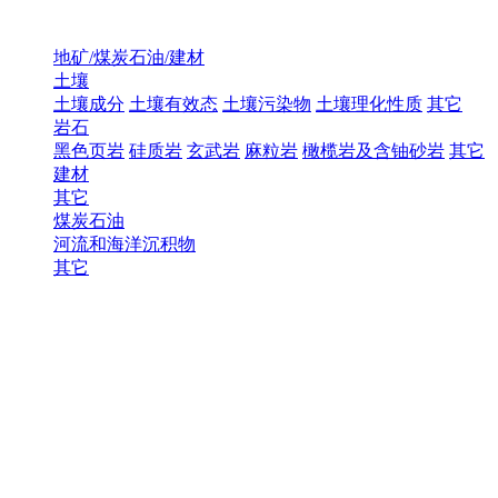
地矿/煤炭石油/建材
土壤
土壤成分
土壤有效态
土壤污染物
土壤理化性质
其它
岩石
黑色页岩
硅质岩
玄武岩
麻粒岩
橄榄岩及含铀砂岩
其它
建材
其它
煤炭石油
河流和海洋沉积物
其它