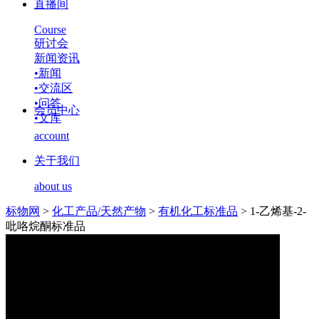
直播间
Course
研讨会
新闻资讯
•
新闻
•
交流区
•
问答
会员中心
•
文库
account
关于我们
about us
标物网
>
化工产品/天然产物
>
有机化工标准品
>
1-乙烯基-2-
吡咯烷酮标准品