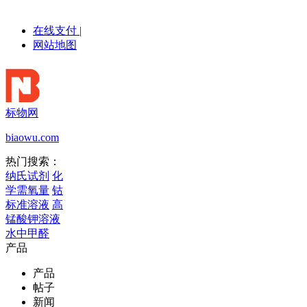
在线支付
|
网站地图
标物网
biaowu.com
热门搜索：
纳氏试剂
化
学需氧量
钴
标准溶液
高
锰酸钾溶液
水中甲醛
产品
产品
帖子
新闻