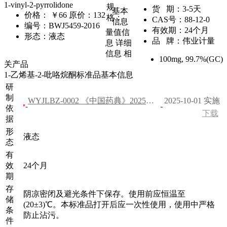
1-vinyl-2-pyrrolidone
规
货 期：
3-5天
基本
价格：
￥66
原价：132
格：
CAS号：
88-12-0
信息
编号：
BWJ5459-2016
有效期：
24个月
量值信
形态：
液态
品 牌：
伟业计量
息
详细
信息
相
100mg
,
99.7%(GC)
关产品
1-乙烯基-2-吡咯烷酮标准品基本信息
研
制
WYJLBZ-0002 《中国药典》2025年版 二部
2025-10-01 实施
依
下载
据
形
液态
态
有
效
24个月
期
存
阴凉密闭及避光条件下保存。使用前应恒温至
储
(20±3)℃。本标准品打开后应一次性使用，使用中严格
条
防止沾污。
件