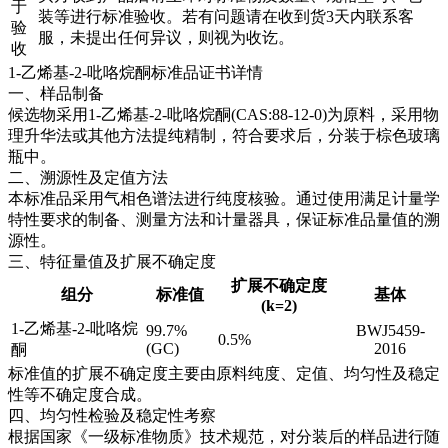
于
装等进行标准验收。若有问题请在收到货3天内联系客
验
服，未提出任何异议，则视为收讫。
收
1-乙烯基-2-吡咯烷酮标准品证书详情
一、样品制备
候选物采用1-乙烯基-2-吡咯烷酮(CAS:88-12-0)为原料，采用物
理升华法或其他方法提纯精制，符合要求后，分装于棕色玻璃
瓶中。
二、溯源性及定值方法
本标准品采用气相色谱法进行纯度核验。通过使用满足计量学
特性要求的制备、测量方法和计量器具，保证标准品量值的溯
源性。
三、特征量值及扩展不确定度
扩展不确定度
组分
标准值
基体
(k=2)
1-乙烯基-2-吡咯烷
99.7%
BWJ5459-
0.5%
(GC)
2016
酮
标准值的扩展不确定度主要由原料纯度、定值、均匀性及稳定
性等不确定度合成。
四、均匀性检验及稳定性考察
根据国家《一级标准物质》技术规范，对分装后的样品进行随