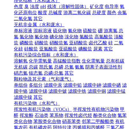
理化指标（水和废水）
色度
臭
浊度
pH
残渣（溶解性固体）
矿化度
电导率
氧
化还原电位
酸度
总碱度
游离二氧化碳
总硬度
颜色
余氯
二氧化氯
其它
无机非金属（水和废水）
单标溶液
混标溶液
硫化物
氰化物
硫酸盐
硼
游离氯
总
氯
氯化物
氟化物
碘化物
溴化物
氯酸盐
高氯酸盐
溴酸
盐
磷酸盐
硝酸盐
硝酸盐氮
亚硝酸盐
卤代乙酸
硅
二氧
化硅
硅酸盐
亚氯酸盐
亚硫酸盐
碘酸盐
尿素
其它
有机污染综合指标（水和废水）
溶解氧
化学需氧量
高锰酸盐指数
生化需氧量
总有机碳
无机碳
总碳
凯氏氮
总磷
总氮
氨氮
阴离子表面活性剂
硝态氮
铵态氮
总磷/总氮
其它
颗粒物及其元素（气和废气）
单组份
多组分
滤膜中汞
滤膜中铅
滤膜中砷
滤膜中硒
滤
膜中铬
滤膜中锑
滤膜中铍
滤膜中铁
滤膜中铜
滤膜中锰
滤膜中镍
其它
有机污染物（水和气）
挥发性有机污染物（VOCs）
半挥发性有机物污染物
甲
醛
挥发酚
石油类
苯系物
挥发性卤代烃
酚类化合物
氯苯
类化合物
苯胺类化合物
硝基苯类
邻苯二甲酸酯类
有机
氯农药
有机磷农药
阿特拉津
丙烯腈和丙烯醛
三氯乙醛