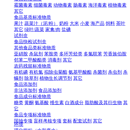
霉菌毒素
细菌毒素
动物毒素
肠毒素
海洋毒素
植物毒素
其它
食品基质标准物质
果汁
蔬菜汁（泥/粉）
奶粉
大米
小麦
海产品
饲料
茶叶
其它
绿叶/蔬菜
家禽/肉
盐碘
试剂盒
食品快检试剂盒
其他食品类标准物质
亚硝胺
杀鼠剂
苯胺类
多环芳烃类
多氯联苯
芳香族伯胺
邻苯二甲酸酯类
消毒剂
其它
农药残留标准物质
有机磷
有机氯
拟除虫菊酯
氨基甲酸酯
杀菌剂
杀虫剂
杀
螨剂
除草剂
植物生长调节剂
其它
食品添加剂
非法添加剂
食品添加剂
食品成分标准物质
糖类
黄酮
氨基酸
维生素
白酒成分
脂肪酸及其衍生物
其
它
食品专项标准物质
国抽专项
盲样考核专项
套标
配套试剂
其它
环境