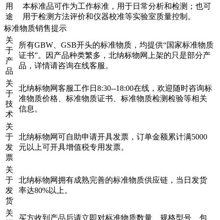
用
本标准品可作为工作标准，用于日常分析和检测；也可
途
用于检测方法评价和仪器校准等实验室质量控制。
标准物质销售提示
关
所有GBW、GSB开头的标准物质，均提供“国家标准物质
于
证书”。因产品种类繁多，北纳标物网上架的只是部分产
产
品，详情请咨询在线客服。
品
关
北纳标物网客服工作日8:30--18:00在线，欢迎随时咨询标
于
准物质价格、标准物质证书、标准物质检测检验等相关
技
信息。
术
关
于
北纳标物网可自助申请开具发票，订单金额累计满5000
发
元以上可开具增值税专用发票。
票
关
于
北纳标物网拥有成熟完善的标准物质供应链，当日发货
发
率达80%以上。
货
关
买方收到产品后请立即对标准物质数量、规格型号、包