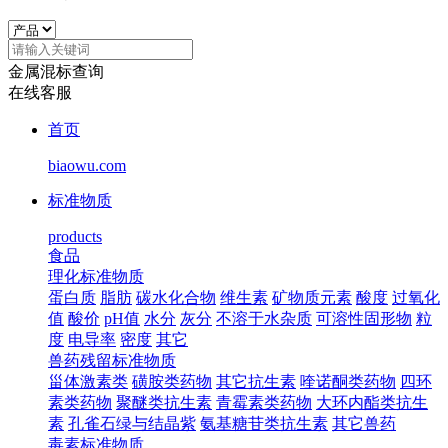
金属混标查询
在线客服
首页
biaowu.com
标准物质
products
食品
理化标准物质
蛋白质
脂肪
碳水化合物
维生素
矿物质元素
酸度
过氧化
值
酸价
pH值
水分
灰分
不溶于水杂质
可溶性固形物
粒
度
电导率
密度
其它
兽药残留标准物质
甾体激素类
磺胺类药物
其它抗生素
喹诺酮类药物
四环
素类药物
聚醚类抗生素
青霉素类药物
大环内酯类抗生
素
孔雀石绿与结晶紫
氨基糖苷类抗生素
其它兽药
毒素标准物质