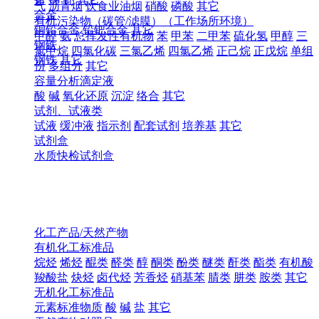
气
沥青烟
饮食业油烟
硝酸
磷酸
其它
合金
有机污染物（碳管/滤膜）（工作场所环境）
铜铅合金
铅钯合金
其它
甲醛
氨
总挥发性有机物
苯
甲苯
二甲苯
硫化氢
甲醇
三
钢铁
氯甲烷
四氯化碳
三氯乙烯
四氯乙烯
正己烷
正戊烷
单组
钢铁
其它
份
多组分
其它
容量分析滴定液
酸
碱
氧化还原
沉淀
络合
其它
试剂、试液类
试液
缓冲液
指示剂
配套试剂
培养基
其它
试剂盒
水质快检试剂盒
化工产品/天然产物
有机化工标准品
烷烃
烯烃
醌类
醛类
醇
酮类
酚类
醚类
酐类
酯类
有机酸
羧酸盐
炔烃
卤代烃
芳香烃
硝基苯
腈类
肼类
胺类
其它
无机化工标准品
元素标准物质
酸
碱
盐
其它