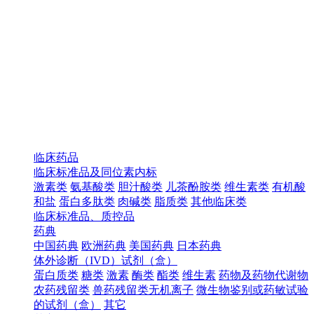
临床药品
临床标准品及同位素内标
激素类
氨基酸类
胆汁酸类
儿茶酚胺类
维生素类
有机酸
和盐
蛋白多肽类
肉碱类
脂质类
其他临床类
临床标准品、质控品
药典
中国药典
欧洲药典
美国药典
日本药典
体外诊断（IVD）试剂（盒）
蛋白质类
糖类
激素
酶类
酯类
维生素
药物及药物代谢物
农药残留类
兽药残留类无机离子
微生物鉴别或药敏试验
的试剂（盒）
其它