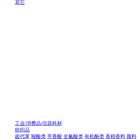
其它
工业/消费品/仪器耗材
纺织品
卤代苯
羧酸类
芳香酸
全氟酸类
有机酚类
香精香料
颜料