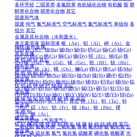
多环芳烃
二噁英类
多氯联苯
有机锡化合物
有机酸
胺
肼
醇类化合物
腈类化合物
其它
固废和气体
固废
纯气
氮气标准气
空气标准气
氦气标准气
单组份
多
组分
其它
金属及其化合物（水和废水）
单元素溶液
混标溶液
银（Ag）
铝（Al）
砷（As）
金
钢铁/有色金属
(Au)
钾（K）
钡(Ba)
铍(Be)
铋(Bi)
钙(Ca)
镉(Cd)
铈(Ce)
常见金属
钴(Co)
铬(Cr)
铯(Cs)
铜(Cu)
镝(Dy)
铒（Er）
铕(Eu)
铁
铁
铝
铜
锌
其它
(Fe)
镓（Ga）
钆（Gd）
锗（Ge）
铪（Hf）
钬（Ho）
稀有金属
铟（In）
铱（Ir）
锇（Os）
镧(La)
锂(Li)
镥(Lu)
镁(Mg)
锆
铪
铌
钽
其它
锰(Mn)
钼(Mo)
钠(Na)
铌(Nb)
钕(Nd)
镍(Ni)
磷(P)
铅(Pb)
轻金属
钯(Pd)
镨(Pr)
铂(Pt)
铷(Rb)
铼(Re)
铑(Rh)
钌(Ru)
锑(Sb)
钪
钛
铝
镁
钾
钠
钙
锶
钡
其它
(Sc)
硒(Se)
钐(Sm)
锡(Sn)
锶(Sr)
铽(Tb)
碲(Te)
钍(Th)
钛
重金属
(Ti)
铊(Tl)
铥(Tm)
铀(U)
钒(V)
钨(W)
钇(Y)
镱(Yb)
锌(Zn)
铜
镍
钴
铅
锌
锡
锑
铋
镉
汞
其它
锆(Zr)
铵(NH4)
汞（Hg）
其它
锝（Tc）
钽（Ta）
钋
贵金属
（Po）
砹（At）
钫（Fr）
镭（Ra）
钷（Pm）
镤
金
银
铂
（Pa）
锕（Ac）
稀土金属
气态污染物（气和废气）
钪
钇
镧
铈
镨
钕
钷
钐
铕
钆
铽
镝
钬
铒
铥
镱
镥
其它
二氧化硫
氮氧化物
二氧化氮
臭氧
氟化物
氨
氰化氢
五
准金属
氧化二磷
硫化氢
氯气
氯化氢
硫酸雾
磷化氢
铬酸雾
光
锗
锑
钋
其它