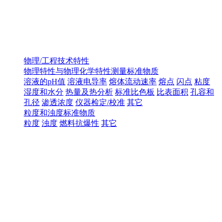
物理/工程技术特性
物理特性与物理化学特性测量标准物质
溶液的pH值
溶液电导率
熔体流动速率
熔点
闪点
粘度
湿度和水分
热量及热分析
标准比色板
比表面积
孔容和
孔径
渗透浓度
仪器检定/校准
其它
粒度和浊度标准物质
粒度
浊度
燃料抗爆性
其它