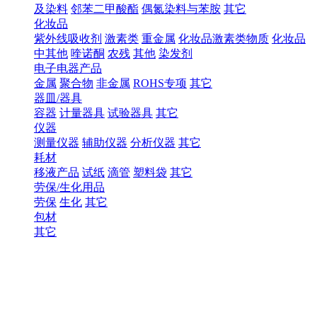
及染料
邻苯二甲酸酯
偶氮染料与苯胺
其它
化妆品
紫外线吸收剂
激素类
重金属
化妆品激素类物质
化妆品
中其他
喹诺酮
农残
其他
染发剂
电子电器产品
金属
聚合物
非金属
ROHS专项
其它
器皿/器具
容器
计量器具
试验器具
其它
仪器
测量仪器
辅助仪器
分析仪器
其它
耗材
移液产品
试纸
滴管
塑料袋
其它
劳保/生化用品
劳保
生化
其它
包材
其它