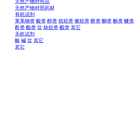
天然产物对照品
天然产物对照药材
有机试剂
苯系物类
酸类
醇类
烷烃类
烯烃类
醛类
酮类
酚类
醚类
酐类
酯类
盐
炔烃类
醌类
其它
无机试剂
酸
碱
盐
其它
其它