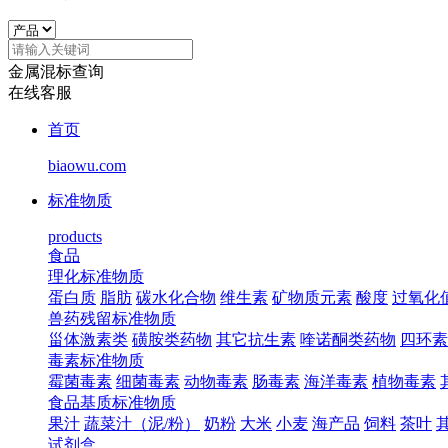
金属混标查询
在线客服
首页
biaowu.com
标准物质
products
食品
理化标准物质
蛋白质
脂肪
碳水化合物
维生素
矿物质元素
酸度
过氧化
兽药残留标准物质
甾体激素类
磺胺类药物
其它抗生素
喹诺酮类药物
四环素
毒素标准物质
霉菌毒素
细菌毒素
动物毒素
肠毒素
海洋毒素
植物毒素
食品基质标准物质
果汁
蔬菜汁（泥/粉）
奶粉
大米
小麦
海产品
饲料
茶叶
试剂盒