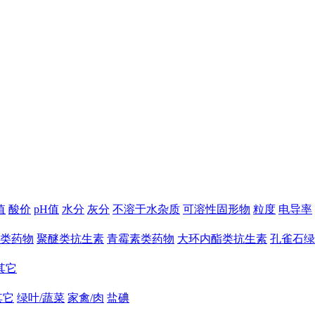
值
酸价
pH值
水分
灰分
不溶于水杂质
可溶性固形物
粒度
电导率
类药物
聚醚类抗生素
青霉素类药物
大环内酯类抗生素
孔雀石绿
其它
其它
绿叶/蔬菜
家禽/肉
盐碘