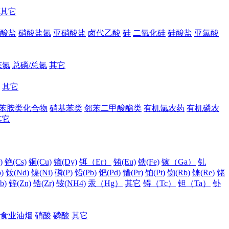
其它
酸盐
硝酸盐氮
亚硝酸盐
卤代乙酸
硅
二氧化硅
硅酸盐
亚氯酸
态氮
总磷/总氮
其它
其它
苯胺类化合物
硝基苯类
邻苯二甲酸酯类
有机氯农药
有机磷农
其它
)
铯(Cs)
铜(Cu)
镝(Dy)
铒（Er）
铕(Eu)
铁(Fe)
镓（Ga）
钆
)
钕(Nd)
镍(Ni)
磷(P)
铅(Pb)
钯(Pd)
镨(Pr)
铂(Pt)
铷(Rb)
铼(Re)
铑
b)
锌(Zn)
锆(Zr)
铵(NH4)
汞（Hg）
其它
锝（Tc）
钽（Ta）
钋
食业油烟
硝酸
磷酸
其它