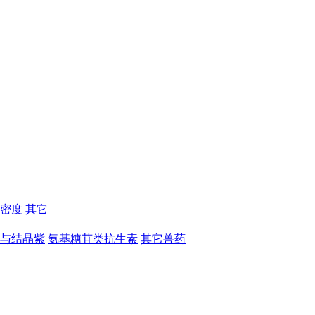
密度
其它
与结晶紫
氨基糖苷类抗生素
其它兽药