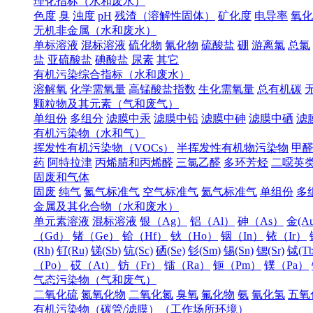
理化指标（水和废水）
色度
臭
浊度
pH
残渣（溶解性固体）
矿化度
电导率
氧化
无机非金属（水和废水）
单标溶液
混标溶液
硫化物
氰化物
硫酸盐
硼
游离氯
总氯
盐
亚硫酸盐
碘酸盐
尿素
其它
有机污染综合指标（水和废水）
溶解氧
化学需氧量
高锰酸盐指数
生化需氧量
总有机碳
颗粒物及其元素（气和废气）
单组份
多组分
滤膜中汞
滤膜中铅
滤膜中砷
滤膜中硒
滤
有机污染物（水和气）
挥发性有机污染物（VOCs）
半挥发性有机物污染物
甲
药
阿特拉津
丙烯腈和丙烯醛
三氯乙醛
多环芳烃
二噁英
固废和气体
固废
纯气
氮气标准气
空气标准气
氦气标准气
单组份
多
金属及其化合物（水和废水）
单元素溶液
混标溶液
银（Ag）
铝（Al）
砷（As）
金(Au
（Gd）
锗（Ge）
铪（Hf）
钬（Ho）
铟（In）
铱（Ir）
(Rh)
钌(Ru)
锑(Sb)
钪(Sc)
硒(Se)
钐(Sm)
锡(Sn)
锶(Sr)
铽(Tb
（Po）
砹（At）
钫（Fr）
镭（Ra）
钷（Pm）
镤（Pa）
气态污染物（气和废气）
二氧化硫
氮氧化物
二氧化氮
臭氧
氟化物
氨
氰化氢
五氧
有机污染物（碳管/滤膜）（工作场所环境）