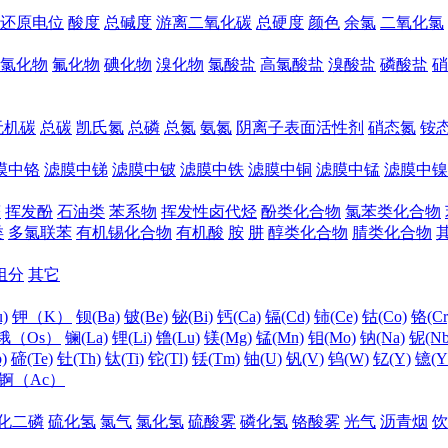
还原电位
酸度
总碱度
游离二氧化碳
总硬度
颜色
余氯
二氧化氯
氯化物
氟化物
碘化物
溴化物
氯酸盐
高氯酸盐
溴酸盐
磷酸盐
硝
无机碳
总碳
凯氏氮
总磷
总氮
氨氮
阴离子表面活性剂
硝态氮
铵
膜中铬
滤膜中锑
滤膜中铍
滤膜中铁
滤膜中铜
滤膜中锰
滤膜中镍
醛
挥发酚
石油类
苯系物
挥发性卤代烃
酚类化合物
氯苯类化合物
类
多氯联苯
有机锡化合物
有机酸
胺
肼
醇类化合物
腈类化合物
组分
其它
)
钾（K）
钡(Ba)
铍(Be)
铋(Bi)
钙(Ca)
镉(Cd)
铈(Ce)
钴(Co)
铬(Cr
锇（Os）
镧(La)
锂(Li)
镥(Lu)
镁(Mg)
锰(Mn)
钼(Mo)
钠(Na)
铌(Nb
)
碲(Te)
钍(Th)
钛(Ti)
铊(Tl)
铥(Tm)
铀(U)
钒(V)
钨(W)
钇(Y)
镱(Y
锕（Ac）
化二磷
硫化氢
氯气
氯化氢
硫酸雾
磷化氢
铬酸雾
光气
沥青烟
饮