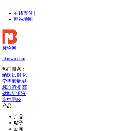
在线支付
|
网站地图
标物网
biaowu.com
热门搜索：
纳氏试剂
化
学需氧量
钴
标准溶液
高
锰酸钾溶液
水中甲醛
产品
产品
帖子
新闻