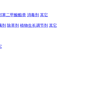
邻苯二甲酸酯类
消毒剂
其它
螨剂
除草剂
植物生长调节剂
其它
它