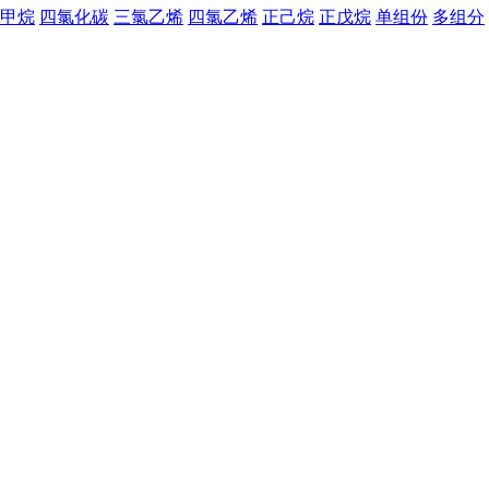
甲烷
四氯化碳
三氯乙烯
四氯乙烯
正己烷
正戊烷
单组份
多组分