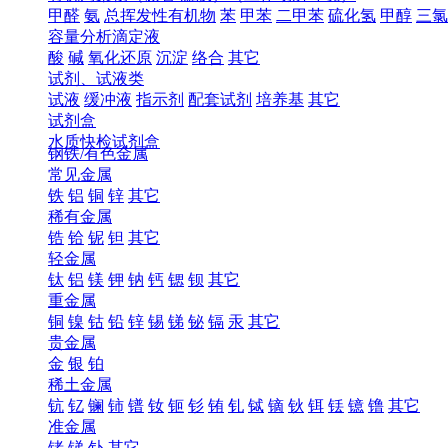
甲醛
氨
总挥发性有机物
苯
甲苯
二甲苯
硫化氢
甲醇
三氯
容量分析滴定液
酸
碱
氧化还原
沉淀
络合
其它
试剂、试液类
试液
缓冲液
指示剂
配套试剂
培养基
其它
试剂盒
水质快检试剂盒
钢铁/有色金属
常见金属
铁
铝
铜
锌
其它
稀有金属
锆
铪
铌
钽
其它
轻金属
钛
铝
镁
钾
钠
钙
锶
钡
其它
重金属
铜
镍
钴
铅
锌
锡
锑
铋
镉
汞
其它
贵金属
金
银
铂
稀土金属
钪
钇
镧
铈
镨
钕
钷
钐
铕
钆
铽
镝
钬
铒
铥
镱
镥
其它
准金属
锗
锑
钋
其它