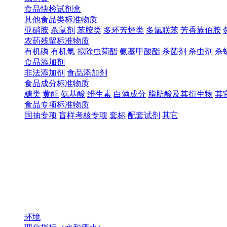
食品快检试剂盒
其他食品类标准物质
亚硝胺
杀鼠剂
苯胺类
多环芳烃类
多氯联苯
芳香族伯胺
农药残留标准物质
有机磷
有机氯
拟除虫菊酯
氨基甲酸酯
杀菌剂
杀虫剂
杀
食品添加剂
非法添加剂
食品添加剂
食品成分标准物质
糖类
黄酮
氨基酸
维生素
白酒成分
脂肪酸及其衍生物
其
食品专项标准物质
国抽专项
盲样考核专项
套标
配套试剂
其它
环境