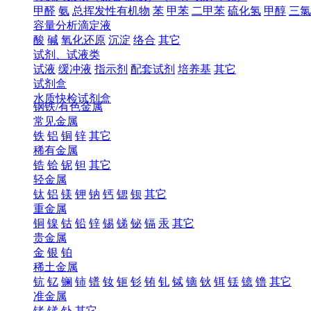
甲醛
氨
总挥发性有机物
苯
甲苯
二甲苯
硫化氢
甲醇
三氯
容量分析滴定液
酸
碱
氧化还原
沉淀
络合
其它
试剂、试液类
试液
缓冲液
指示剂
配套试剂
培养基
其它
试剂盒
水质快检试剂盒
钢铁/有色金属
常见金属
铁
铝
铜
锌
其它
稀有金属
锆
铪
铌
钽
其它
轻金属
钛
铝
镁
钾
钠
钙
锶
钡
其它
重金属
铜
镍
钴
铅
锌
锡
锑
铋
镉
汞
其它
贵金属
金
银
铂
稀土金属
钪
钇
镧
铈
镨
钕
钷
钐
铕
钆
铽
镝
钬
铒
铥
镱
镥
其它
准金属
锗
锑
钋
其它