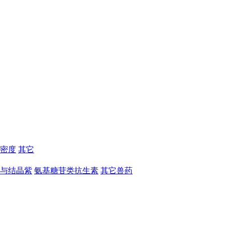
密度
其它
与结晶紫
氨基糖苷类抗生素
其它兽药