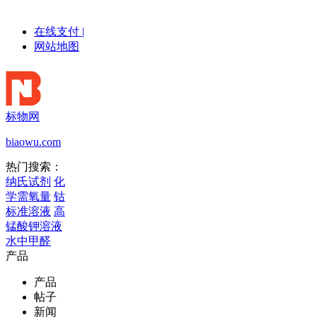
在线支付
|
网站地图
标物网
biaowu.com
热门搜索：
纳氏试剂
化
学需氧量
钴
标准溶液
高
锰酸钾溶液
水中甲醛
产品
产品
帖子
新闻