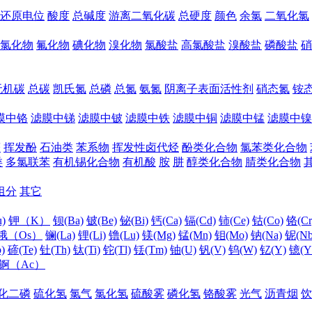
还原电位
酸度
总碱度
游离二氧化碳
总硬度
颜色
余氯
二氧化氯
氯化物
氟化物
碘化物
溴化物
氯酸盐
高氯酸盐
溴酸盐
磷酸盐
硝
无机碳
总碳
凯氏氮
总磷
总氮
氨氮
阴离子表面活性剂
硝态氮
铵
膜中铬
滤膜中锑
滤膜中铍
滤膜中铁
滤膜中铜
滤膜中锰
滤膜中镍
醛
挥发酚
石油类
苯系物
挥发性卤代烃
酚类化合物
氯苯类化合物
类
多氯联苯
有机锡化合物
有机酸
胺
肼
醇类化合物
腈类化合物
组分
其它
)
钾（K）
钡(Ba)
铍(Be)
铋(Bi)
钙(Ca)
镉(Cd)
铈(Ce)
钴(Co)
铬(Cr
锇（Os）
镧(La)
锂(Li)
镥(Lu)
镁(Mg)
锰(Mn)
钼(Mo)
钠(Na)
铌(Nb
)
碲(Te)
钍(Th)
钛(Ti)
铊(Tl)
铥(Tm)
铀(U)
钒(V)
钨(W)
钇(Y)
镱(Y
锕（Ac）
化二磷
硫化氢
氯气
氯化氢
硫酸雾
磷化氢
铬酸雾
光气
沥青烟
饮