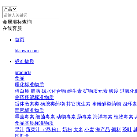
金属混标查询
在线客服
首页
biaowu.com
标准物质
products
食品
理化标准物质
蛋白质
脂肪
碳水化合物
维生素
矿物质元素
酸度
过氧化
兽药残留标准物质
甾体激素类
磺胺类药物
其它抗生素
喹诺酮类药物
四环素
毒素标准物质
霉菌毒素
细菌毒素
动物毒素
肠毒素
海洋毒素
植物毒素
食品基质标准物质
果汁
蔬菜汁（泥/粉）
奶粉
大米
小麦
海产品
饲料
茶叶
试剂盒