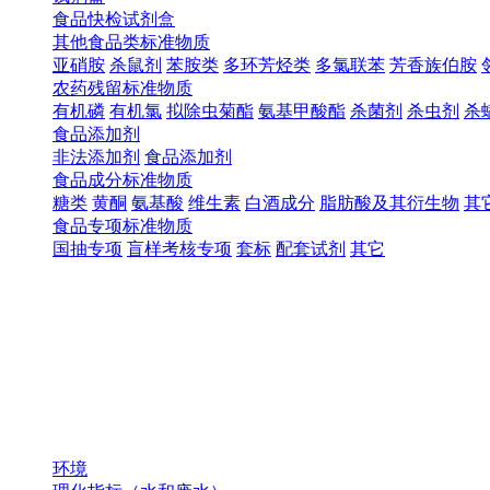
食品快检试剂盒
其他食品类标准物质
亚硝胺
杀鼠剂
苯胺类
多环芳烃类
多氯联苯
芳香族伯胺
农药残留标准物质
有机磷
有机氯
拟除虫菊酯
氨基甲酸酯
杀菌剂
杀虫剂
杀
食品添加剂
非法添加剂
食品添加剂
食品成分标准物质
糖类
黄酮
氨基酸
维生素
白酒成分
脂肪酸及其衍生物
其
食品专项标准物质
国抽专项
盲样考核专项
套标
配套试剂
其它
环境