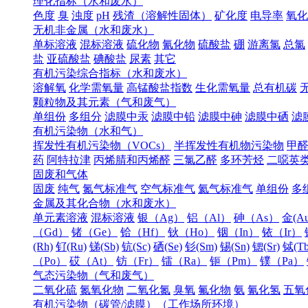
理化指标（水和废水）
色度
臭
浊度
pH
残渣（溶解性固体）
矿化度
电导率
氧化
无机非金属（水和废水）
单标溶液
混标溶液
硫化物
氰化物
硫酸盐
硼
游离氯
总氯
盐
亚硫酸盐
碘酸盐
尿素
其它
有机污染综合指标（水和废水）
溶解氧
化学需氧量
高锰酸盐指数
生化需氧量
总有机碳
颗粒物及其元素（气和废气）
单组份
多组分
滤膜中汞
滤膜中铅
滤膜中砷
滤膜中硒
滤
有机污染物（水和气）
挥发性有机污染物（VOCs）
半挥发性有机物污染物
甲
药
阿特拉津
丙烯腈和丙烯醛
三氯乙醛
多环芳烃
二噁英
固废和气体
固废
纯气
氮气标准气
空气标准气
氦气标准气
单组份
多
金属及其化合物（水和废水）
单元素溶液
混标溶液
银（Ag）
铝（Al）
砷（As）
金(Au
（Gd）
锗（Ge）
铪（Hf）
钬（Ho）
铟（In）
铱（Ir）
(Rh)
钌(Ru)
锑(Sb)
钪(Sc)
硒(Se)
钐(Sm)
锡(Sn)
锶(Sr)
铽(Tb
（Po）
砹（At）
钫（Fr）
镭（Ra）
钷（Pm）
镤（Pa）
气态污染物（气和废气）
二氧化硫
氮氧化物
二氧化氮
臭氧
氟化物
氨
氰化氢
五氧
有机污染物（碳管/滤膜）（工作场所环境）