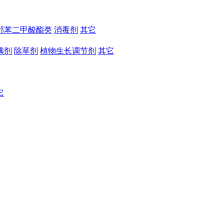
邻苯二甲酸酯类
消毒剂
其它
螨剂
除草剂
植物生长调节剂
其它
它