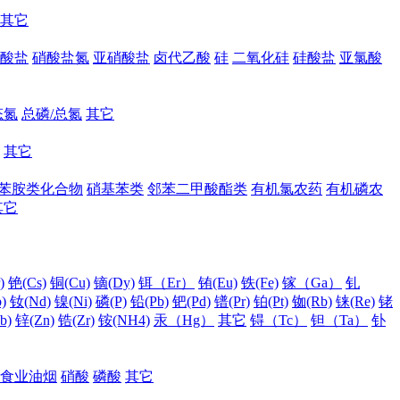
其它
酸盐
硝酸盐氮
亚硝酸盐
卤代乙酸
硅
二氧化硅
硅酸盐
亚氯酸
态氮
总磷/总氮
其它
其它
苯胺类化合物
硝基苯类
邻苯二甲酸酯类
有机氯农药
有机磷农
其它
)
铯(Cs)
铜(Cu)
镝(Dy)
铒（Er）
铕(Eu)
铁(Fe)
镓（Ga）
钆
)
钕(Nd)
镍(Ni)
磷(P)
铅(Pb)
钯(Pd)
镨(Pr)
铂(Pt)
铷(Rb)
铼(Re)
铑
b)
锌(Zn)
锆(Zr)
铵(NH4)
汞（Hg）
其它
锝（Tc）
钽（Ta）
钋
食业油烟
硝酸
磷酸
其它