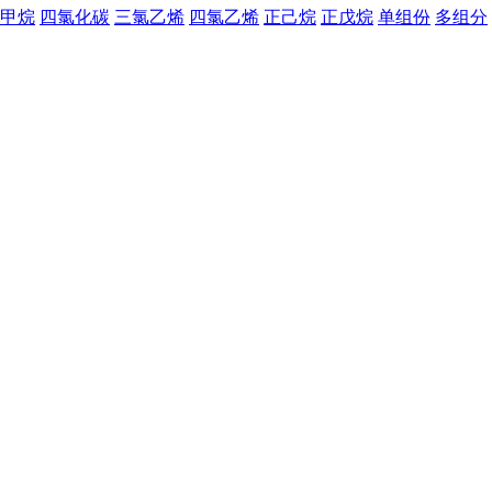
甲烷
四氯化碳
三氯乙烯
四氯乙烯
正己烷
正戊烷
单组份
多组分