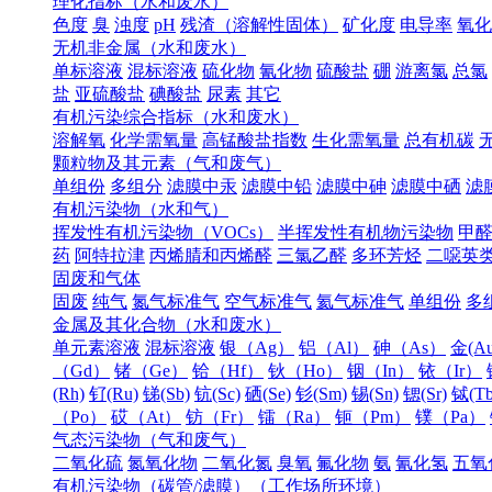
理化指标（水和废水）
色度
臭
浊度
pH
残渣（溶解性固体）
矿化度
电导率
氧化
无机非金属（水和废水）
单标溶液
混标溶液
硫化物
氰化物
硫酸盐
硼
游离氯
总氯
盐
亚硫酸盐
碘酸盐
尿素
其它
有机污染综合指标（水和废水）
溶解氧
化学需氧量
高锰酸盐指数
生化需氧量
总有机碳
颗粒物及其元素（气和废气）
单组份
多组分
滤膜中汞
滤膜中铅
滤膜中砷
滤膜中硒
滤
有机污染物（水和气）
挥发性有机污染物（VOCs）
半挥发性有机物污染物
甲
药
阿特拉津
丙烯腈和丙烯醛
三氯乙醛
多环芳烃
二噁英
固废和气体
固废
纯气
氮气标准气
空气标准气
氦气标准气
单组份
多
金属及其化合物（水和废水）
单元素溶液
混标溶液
银（Ag）
铝（Al）
砷（As）
金(Au
（Gd）
锗（Ge）
铪（Hf）
钬（Ho）
铟（In）
铱（Ir）
(Rh)
钌(Ru)
锑(Sb)
钪(Sc)
硒(Se)
钐(Sm)
锡(Sn)
锶(Sr)
铽(Tb
（Po）
砹（At）
钫（Fr）
镭（Ra）
钷（Pm）
镤（Pa）
气态污染物（气和废气）
二氧化硫
氮氧化物
二氧化氮
臭氧
氟化物
氨
氰化氢
五氧
有机污染物（碳管/滤膜）（工作场所环境）