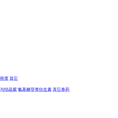
密度
其它
与结晶紫
氨基糖苷类抗生素
其它兽药