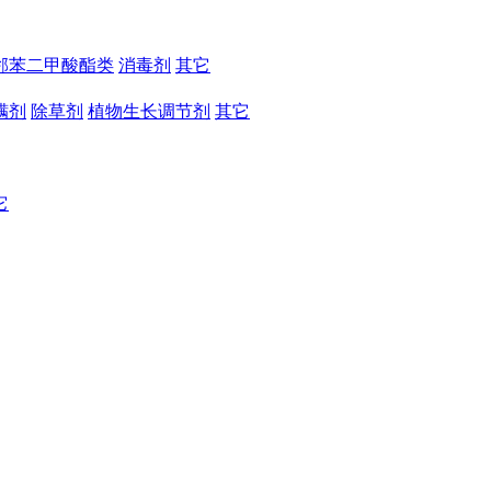
邻苯二甲酸酯类
消毒剂
其它
螨剂
除草剂
植物生长调节剂
其它
它