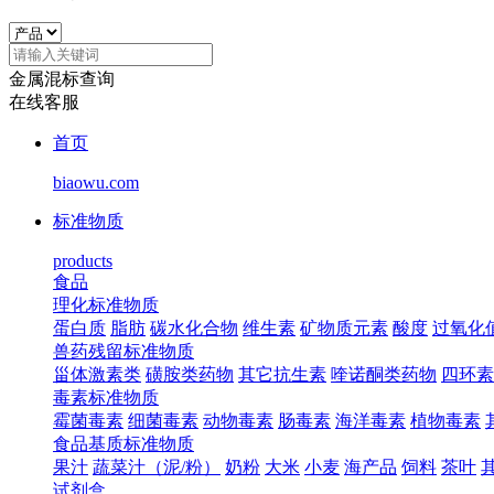
金属混标查询
在线客服
首页
biaowu.com
标准物质
products
食品
理化标准物质
蛋白质
脂肪
碳水化合物
维生素
矿物质元素
酸度
过氧化
兽药残留标准物质
甾体激素类
磺胺类药物
其它抗生素
喹诺酮类药物
四环素
毒素标准物质
霉菌毒素
细菌毒素
动物毒素
肠毒素
海洋毒素
植物毒素
食品基质标准物质
果汁
蔬菜汁（泥/粉）
奶粉
大米
小麦
海产品
饲料
茶叶
试剂盒