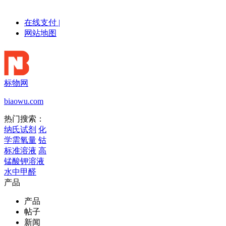
在线支付
|
网站地图
标物网
biaowu.com
热门搜索：
纳氏试剂
化
学需氧量
钴
标准溶液
高
锰酸钾溶液
水中甲醛
产品
产品
帖子
新闻