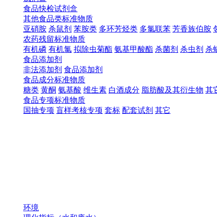
食品快检试剂盒
其他食品类标准物质
亚硝胺
杀鼠剂
苯胺类
多环芳烃类
多氯联苯
芳香族伯胺
农药残留标准物质
有机磷
有机氯
拟除虫菊酯
氨基甲酸酯
杀菌剂
杀虫剂
杀
食品添加剂
非法添加剂
食品添加剂
食品成分标准物质
糖类
黄酮
氨基酸
维生素
白酒成分
脂肪酸及其衍生物
其
食品专项标准物质
国抽专项
盲样考核专项
套标
配套试剂
其它
环境