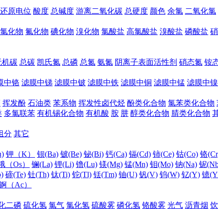
还原电位
酸度
总碱度
游离二氧化碳
总硬度
颜色
余氯
二氧化氯
氯化物
氟化物
碘化物
溴化物
氯酸盐
高氯酸盐
溴酸盐
磷酸盐
硝
无机碳
总碳
凯氏氮
总磷
总氮
氨氮
阴离子表面活性剂
硝态氮
铵
膜中铬
滤膜中锑
滤膜中铍
滤膜中铁
滤膜中铜
滤膜中锰
滤膜中镍
醛
挥发酚
石油类
苯系物
挥发性卤代烃
酚类化合物
氯苯类化合物
类
多氯联苯
有机锡化合物
有机酸
胺
肼
醇类化合物
腈类化合物
组分
其它
)
钾（K）
钡(Ba)
铍(Be)
铋(Bi)
钙(Ca)
镉(Cd)
铈(Ce)
钴(Co)
铬(Cr
锇（Os）
镧(La)
锂(Li)
镥(Lu)
镁(Mg)
锰(Mn)
钼(Mo)
钠(Na)
铌(Nb
)
碲(Te)
钍(Th)
钛(Ti)
铊(Tl)
铥(Tm)
铀(U)
钒(V)
钨(W)
钇(Y)
镱(Y
锕（Ac）
化二磷
硫化氢
氯气
氯化氢
硫酸雾
磷化氢
铬酸雾
光气
沥青烟
饮