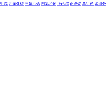
甲烷
四氯化碳
三氯乙烯
四氯乙烯
正己烷
正戊烷
单组份
多组分