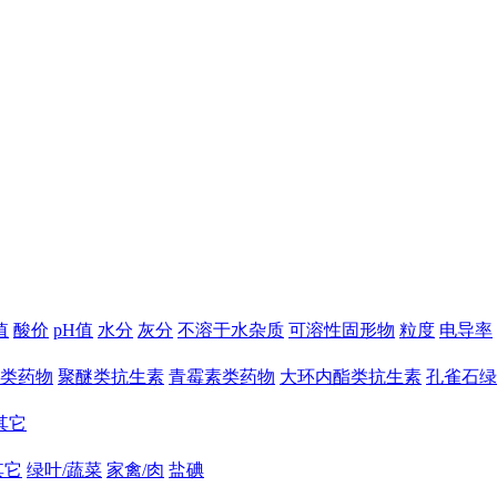
值
酸价
pH值
水分
灰分
不溶于水杂质
可溶性固形物
粒度
电导率
类药物
聚醚类抗生素
青霉素类药物
大环内酯类抗生素
孔雀石绿
其它
其它
绿叶/蔬菜
家禽/肉
盐碘