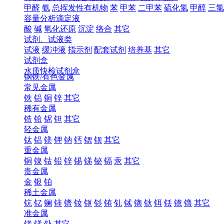
甲醛
氨
总挥发性有机物
苯
甲苯
二甲苯
硫化氢
甲醇
三氯
容量分析滴定液
酸
碱
氧化还原
沉淀
络合
其它
试剂、试液类
试液
缓冲液
指示剂
配套试剂
培养基
其它
试剂盒
水质快检试剂盒
钢铁/有色金属
常见金属
铁
铝
铜
锌
其它
稀有金属
锆
铪
铌
钽
其它
轻金属
钛
铝
镁
钾
钠
钙
锶
钡
其它
重金属
铜
镍
钴
铅
锌
锡
锑
铋
镉
汞
其它
贵金属
金
银
铂
稀土金属
钪
钇
镧
铈
镨
钕
钷
钐
铕
钆
铽
镝
钬
铒
铥
镱
镥
其它
准金属
锗
锑
钋
其它