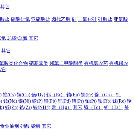
其它
酸盐
硝酸盐氮
亚硝酸盐
卤代乙酸
硅
二氧化硅
硅酸盐
亚氯酸
态氮
总磷/总氮
其它
其它
苯胺类化合物
硝基苯类
邻苯二甲酸酯类
有机氯农药
有机磷农
其它
)
铯(Cs)
铜(Cu)
镝(Dy)
铒（Er）
铕(Eu)
铁(Fe)
镓（Ga）
钆
)
钕(Nd)
镍(Ni)
磷(P)
铅(Pb)
钯(Pd)
镨(Pr)
铂(Pt)
铷(Rb)
铼(Re)
铑
b)
锌(Zn)
锆(Zr)
铵(NH4)
汞（Hg）
其它
锝（Tc）
钽（Ta）
钋
食业油烟
硝酸
磷酸
其它