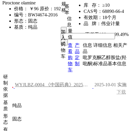
Piroctone olamine
规
库 存：
≥10
基
价格：
￥96
原价：192
格：
CAS号：
68890-66-4
本
编号：
BWJ4674-2016
有效期：
18个月
信
形态：
固态
品 牌：
伟业计量
息
基质：
纯品
量
加
不低于100mg
,
99.49%
值
入
购
查
产
信息
详细信息
相关产
物
看
品
品
车
购
定
吡罗克酮乙醇胺盐(羟
物
制
吡酮)标准品基本信息
车
研
制
WYJLBZ-0004 《中国药典》2025年版 四部
2025-10-01 实施
依
下载
据
基
纯品
质
形
固态
态
有