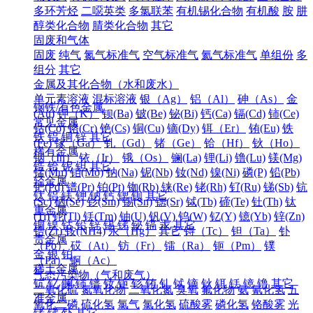
多环芳烃
二噁英类
多氯联苯
有机锡化合物
有机酸
胺
肼
醇类化合物
腈类化合物
其它
固废和气体
固废
纯气
氮气标准气
空气标准气
氦气标准气
单组份
多
组分
其它
金属及其化合物（水和废水）
单元素溶液
混标溶液
银（Ag）
铝（Al）
砷（As）
金
钢铁/有色金属
(Au)
钾（K）
钡(Ba)
铍(Be)
铋(Bi)
钙(Ca)
镉(Cd)
铈(Ce)
常见金属
钴(Co)
铬(Cr)
铯(Cs)
铜(Cu)
镝(Dy)
铒（Er）
铕(Eu)
铁
铁
铝
铜
锌
其它
(Fe)
镓（Ga）
钆（Gd）
锗（Ge）
铪（Hf）
钬（Ho）
稀有金属
铟（In）
铱（Ir）
锇（Os）
镧(La)
锂(Li)
镥(Lu)
镁(Mg)
锆
铪
铌
钽
其它
锰(Mn)
钼(Mo)
钠(Na)
铌(Nb)
钕(Nd)
镍(Ni)
磷(P)
铅(Pb)
轻金属
钯(Pd)
镨(Pr)
铂(Pt)
铷(Rb)
铼(Re)
铑(Rh)
钌(Ru)
锑(Sb)
钪
钛
铝
镁
钾
钠
钙
锶
钡
其它
(Sc)
硒(Se)
钐(Sm)
锡(Sn)
锶(Sr)
铽(Tb)
碲(Te)
钍(Th)
钛
重金属
(Ti)
铊(Tl)
铥(Tm)
铀(U)
钒(V)
钨(W)
钇(Y)
镱(Yb)
锌(Zn)
铜
镍
钴
铅
锌
锡
锑
铋
镉
汞
其它
锆(Zr)
铵(NH4)
汞（Hg）
其它
锝（Tc）
钽（Ta）
钋
贵金属
（Po）
砹（At）
钫（Fr）
镭（Ra）
钷（Pm）
镤
金
银
铂
（Pa）
锕（Ac）
稀土金属
气态污染物（气和废气）
钪
钇
镧
铈
镨
钕
钷
钐
铕
钆
铽
镝
钬
铒
铥
镱
镥
其它
二氧化硫
氮氧化物
二氧化氮
臭氧
氟化物
氨
氰化氢
五
准金属
氧化二磷
硫化氢
氯气
氯化氢
硫酸雾
磷化氢
铬酸雾
光
锗
锑
钋
其它