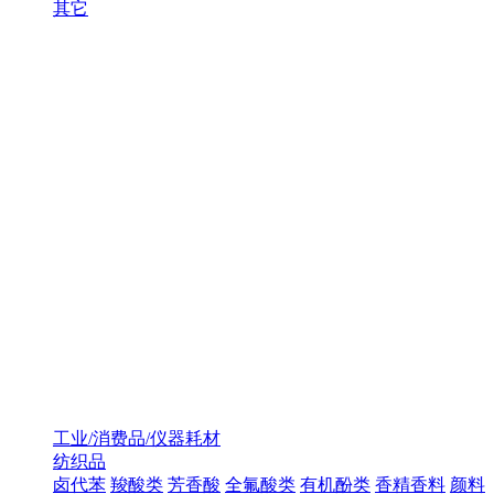
其它
工业/消费品/仪器耗材
纺织品
卤代苯
羧酸类
芳香酸
全氟酸类
有机酚类
香精香料
颜料