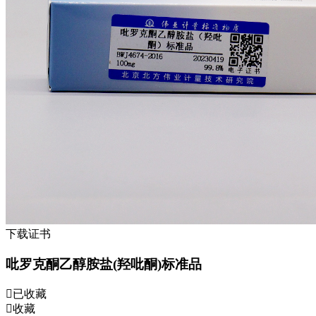
下载证书
吡罗克酮乙醇胺盐(羟吡酮)标准品
已收藏
收藏