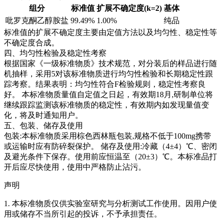
组分
标准值
扩展不确定度(k=2)
基体
吡罗克酮乙醇胺盐
99.49%
1.00%
纯品
标准值的扩展不确定度主要由定值方法以及均匀性、稳定性等
不确定度合成。
四、均匀性检验及稳定性考察
根据国家《一级标准物质》技术规范，对分装后的样品进行随
机抽样，采用5对该标准物质进行均匀性检验和长期稳定性跟
踪考察。结果表明：均匀性符合F检验规则，稳定性考察良
好。
本标准物质量值自定值之日起，有效期18月,研制单位将
继续跟踪监测该标准物质的稳定性，有效期内如发现量值变
化，将及时通知用户。
五、包装、储存及使用
包装:本标准物质采用棕色西林瓶包装,规格不低于100mg携带
或运输时应有防碎裂保护。 储存及使用:冷藏（4±4）℃、密闭
及避光条件下保存。使用前应恒温至（20±3）℃。本标准品打
开后应尽快使用，使用中严格防止沾污。
声明
1. 本标准物质仅供实验室研究与分析测试工作使用。因用户使
用或储存不当所引起的投诉，不予承担责任。