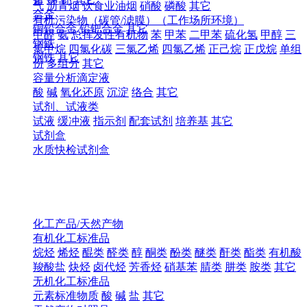
气
沥青烟
饮食业油烟
硝酸
磷酸
其它
合金
有机污染物（碳管/滤膜）（工作场所环境）
铜铅合金
铅钯合金
其它
甲醛
氨
总挥发性有机物
苯
甲苯
二甲苯
硫化氢
甲醇
三
钢铁
氯甲烷
四氯化碳
三氯乙烯
四氯乙烯
正己烷
正戊烷
单组
钢铁
其它
份
多组分
其它
容量分析滴定液
酸
碱
氧化还原
沉淀
络合
其它
试剂、试液类
试液
缓冲液
指示剂
配套试剂
培养基
其它
试剂盒
水质快检试剂盒
化工产品/天然产物
有机化工标准品
烷烃
烯烃
醌类
醛类
醇
酮类
酚类
醚类
酐类
酯类
有机酸
羧酸盐
炔烃
卤代烃
芳香烃
硝基苯
腈类
肼类
胺类
其它
无机化工标准品
元素标准物质
酸
碱
盐
其它