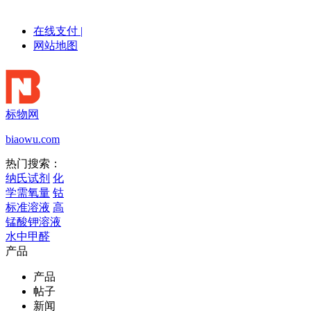
在线支付
|
网站地图
标物网
biaowu.com
热门搜索：
纳氏试剂
化
学需氧量
钴
标准溶液
高
锰酸钾溶液
水中甲醛
产品
产品
帖子
新闻