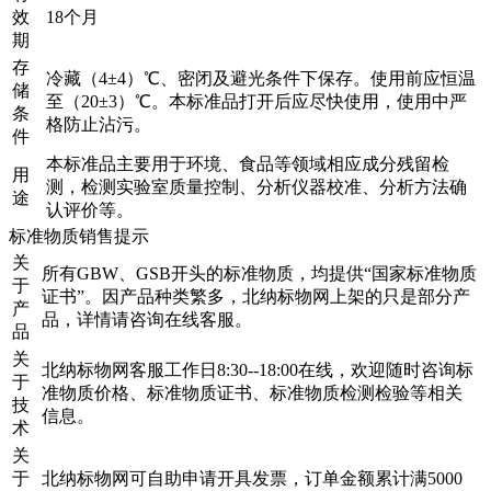
效
18个月
期
存
冷藏（4±4）℃、密闭及避光条件下保存。使用前应恒温
储
至（20±3）℃。本标准品打开后应尽快使用，使用中严
条
格防止沾污。
件
本标准品主要用于环境、食品等领域相应成分残留检
用
测，检测实验室质量控制、分析仪器校准、分析方法确
途
认评价等。
标准物质销售提示
关
所有GBW、GSB开头的标准物质，均提供“国家标准物质
于
证书”。因产品种类繁多，北纳标物网上架的只是部分产
产
品，详情请咨询在线客服。
品
关
北纳标物网客服工作日8:30--18:00在线，欢迎随时咨询标
于
准物质价格、标准物质证书、标准物质检测检验等相关
技
信息。
术
关
于
北纳标物网可自助申请开具发票，订单金额累计满5000