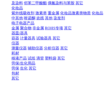
及染料
邻苯二甲酸酯
偶氮染料与苯胺
其它
化妆品
紫外线吸收剂
激素类
重金属
化妆品激素类物质
化妆品
中其他
喹诺酮
农残
其他
染发剂
电子电器产品
金属
聚合物
非金属
ROHS专项
其它
器皿/器具
容器
计量器具
试验器具
其它
仪器
测量仪器
辅助仪器
分析仪器
其它
耗材
移液产品
试纸
滴管
塑料袋
其它
劳保/生化用品
劳保
生化
其它
包材
其它