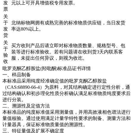
发
元以上可开具增值税专用发票。
票
关
于
北纳标物网拥有成熟完善的标准物质供应链，当日发货
发
率达80%以上。
货
关
买方收到产品后请立即对标准物质数量、规格型号、包
于
装等进行标准验收。若有问题请在收到货3天内联系客
验
服，未提出任何异议，则视为收讫。
收
吡罗克酮乙醇胺盐(羟吡酮)标准品证书详情
一、样品制备
本标准品采用纯度经准确定值的吡罗克酮乙醇胺盐
（CAS:68890-66-4）为原料，对其结构确定进行定性分析，通
过结构确认和初步理化性质分析确认满足标准物质纯度要求后
进行分装。
二、溯源性及定值方法
本标准品的纯度标准值采用测量值，并用高效液相色谱法进行
量值核验。通过使用满足计量学特性要求的制备、测量方法和
计量器具，保证标准物质量值的溯源性。
三、特征量值及扩展不确定度