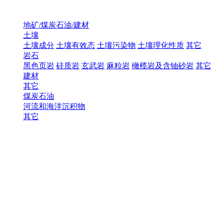
地矿/煤炭石油/建材
土壤
土壤成分
土壤有效态
土壤污染物
土壤理化性质
其它
岩石
黑色页岩
硅质岩
玄武岩
麻粒岩
橄榄岩及含铀砂岩
其它
建材
其它
煤炭石油
河流和海洋沉积物
其它