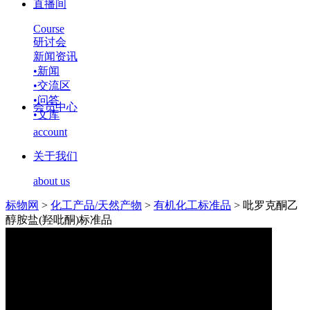
直播间
Course
研讨会
新闻资讯
•
新闻
•
交流区
•
问答
会员中心
•
文库
account
关于我们
about us
标物网
>
化工产品/天然产物
>
有机化工标准品
>
吡罗克酮乙
醇胺盐(羟吡酮)标准品