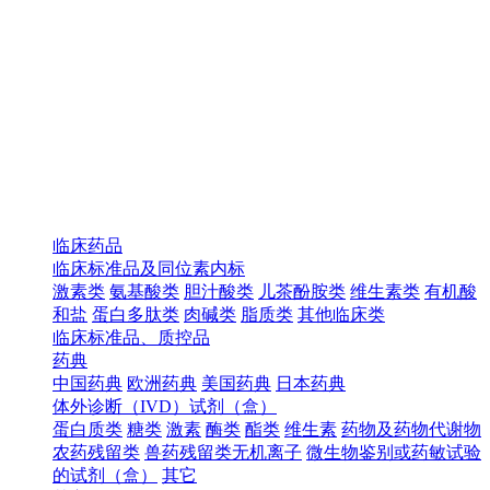
临床药品
临床标准品及同位素内标
激素类
氨基酸类
胆汁酸类
儿茶酚胺类
维生素类
有机酸
和盐
蛋白多肽类
肉碱类
脂质类
其他临床类
临床标准品、质控品
药典
中国药典
欧洲药典
美国药典
日本药典
体外诊断（IVD）试剂（盒）
蛋白质类
糖类
激素
酶类
酯类
维生素
药物及药物代谢物
农药残留类
兽药残留类无机离子
微生物鉴别或药敏试验
的试剂（盒）
其它