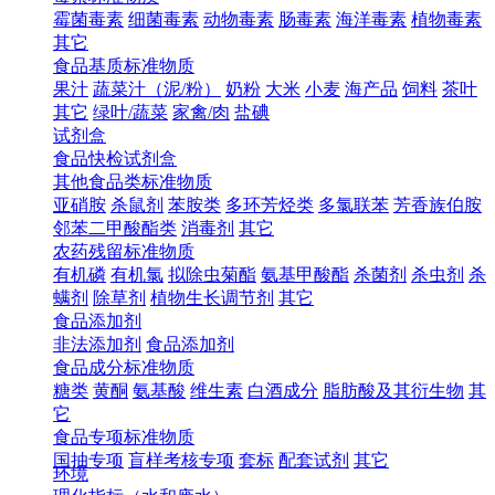
霉菌毒素
细菌毒素
动物毒素
肠毒素
海洋毒素
植物毒素
其它
食品基质标准物质
果汁
蔬菜汁（泥/粉）
奶粉
大米
小麦
海产品
饲料
茶叶
其它
绿叶/蔬菜
家禽/肉
盐碘
试剂盒
食品快检试剂盒
其他食品类标准物质
亚硝胺
杀鼠剂
苯胺类
多环芳烃类
多氯联苯
芳香族伯胺
邻苯二甲酸酯类
消毒剂
其它
农药残留标准物质
有机磷
有机氯
拟除虫菊酯
氨基甲酸酯
杀菌剂
杀虫剂
杀
螨剂
除草剂
植物生长调节剂
其它
食品添加剂
非法添加剂
食品添加剂
食品成分标准物质
糖类
黄酮
氨基酸
维生素
白酒成分
脂肪酸及其衍生物
其
它
食品专项标准物质
国抽专项
盲样考核专项
套标
配套试剂
其它
环境