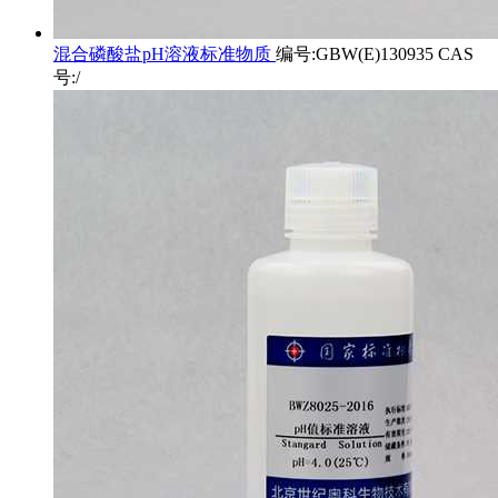
混合磷酸盐pH溶液标准物质
编号:GBW(E)130935 CAS
号:/