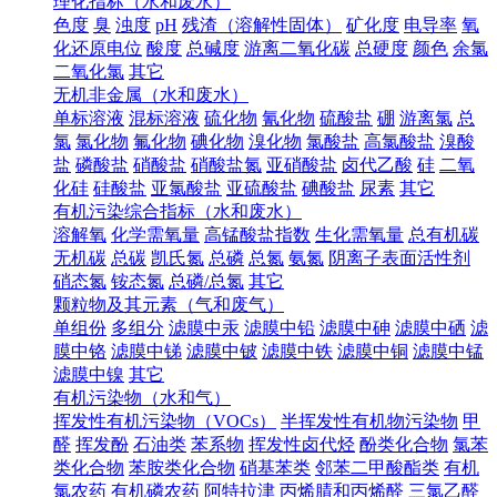
理化指标（水和废水）
色度
臭
浊度
pH
残渣（溶解性固体）
矿化度
电导率
氧
化还原电位
酸度
总碱度
游离二氧化碳
总硬度
颜色
余氯
二氧化氯
其它
无机非金属（水和废水）
单标溶液
混标溶液
硫化物
氰化物
硫酸盐
硼
游离氯
总
氯
氯化物
氟化物
碘化物
溴化物
氯酸盐
高氯酸盐
溴酸
盐
磷酸盐
硝酸盐
硝酸盐氮
亚硝酸盐
卤代乙酸
硅
二氧
化硅
硅酸盐
亚氯酸盐
亚硫酸盐
碘酸盐
尿素
其它
有机污染综合指标（水和废水）
溶解氧
化学需氧量
高锰酸盐指数
生化需氧量
总有机碳
无机碳
总碳
凯氏氮
总磷
总氮
氨氮
阴离子表面活性剂
硝态氮
铵态氮
总磷/总氮
其它
颗粒物及其元素（气和废气）
单组份
多组分
滤膜中汞
滤膜中铅
滤膜中砷
滤膜中硒
滤
膜中铬
滤膜中锑
滤膜中铍
滤膜中铁
滤膜中铜
滤膜中锰
滤膜中镍
其它
有机污染物（水和气）
挥发性有机污染物（VOCs）
半挥发性有机物污染物
甲
醛
挥发酚
石油类
苯系物
挥发性卤代烃
酚类化合物
氯苯
类化合物
苯胺类化合物
硝基苯类
邻苯二甲酸酯类
有机
氯农药
有机磷农药
阿特拉津
丙烯腈和丙烯醛
三氯乙醛