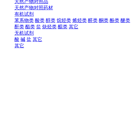
天然产物对照品
天然产物对照药材
有机试剂
苯系物类
酸类
醇类
烷烃类
烯烃类
醛类
酮类
酚类
醚类
酐类
酯类
盐
炔烃类
醌类
其它
无机试剂
酸
碱
盐
其它
其它