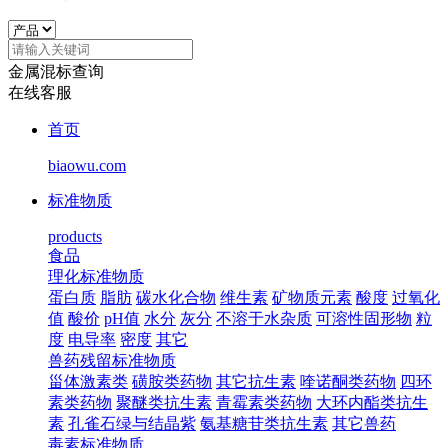
金属混标查询
在线客服
首页
biaowu.com
标准物质
products
食品
理化标准物质
蛋白质
脂肪
碳水化合物
维生素
矿物质元素
酸度
过氧化
值
酸价
pH值
水分
灰分
不溶于水杂质
可溶性固形物
粒
度
电导率
密度
其它
兽药残留标准物质
甾体激素类
磺胺类药物
其它抗生素
喹诺酮类药物
四环
素类药物
聚醚类抗生素
青霉素类药物
大环内酯类抗生
素
孔雀石绿与结晶紫
氨基糖苷类抗生素
其它兽药
毒素标准物质