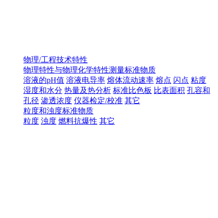
物理/工程技术特性
物理特性与物理化学特性测量标准物质
溶液的pH值
溶液电导率
熔体流动速率
熔点
闪点
粘度
湿度和水分
热量及热分析
标准比色板
比表面积
孔容和
孔径
渗透浓度
仪器检定/校准
其它
粒度和浊度标准物质
粒度
浊度
燃料抗爆性
其它