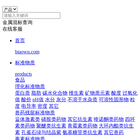
金属混标查询
在线客服
首页
biaowu.com
标准物质
products
食品
理化标准物质
蛋白质
脂肪
碳水化合物
维生素
矿物质元素
酸度
过氧化
值
酸价
pH值
水分
灰分
不溶于水杂质
可溶性固形物
粒
度
电导率
密度
其它
兽药残留标准物质
甾体激素类
磺胺类药物
其它抗生素
喹诺酮类药物
四环
素类药物
聚醚类抗生素
青霉素类药物
大环内酯类抗生
素
孔雀石绿与结晶紫
氨基糖苷类抗生素
其它兽药
毒素标准物质