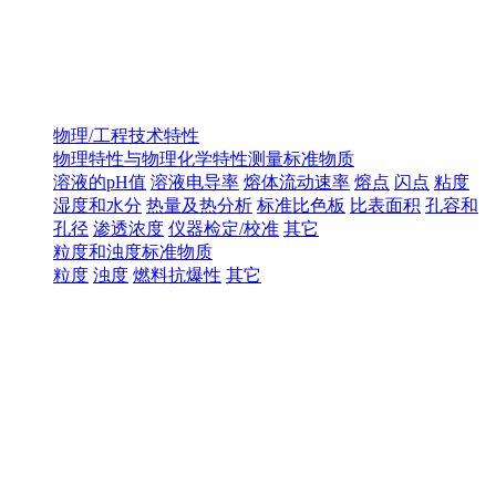
物理/工程技术特性
物理特性与物理化学特性测量标准物质
溶液的pH值
溶液电导率
熔体流动速率
熔点
闪点
粘度
湿度和水分
热量及热分析
标准比色板
比表面积
孔容和
孔径
渗透浓度
仪器检定/校准
其它
粒度和浊度标准物质
粒度
浊度
燃料抗爆性
其它