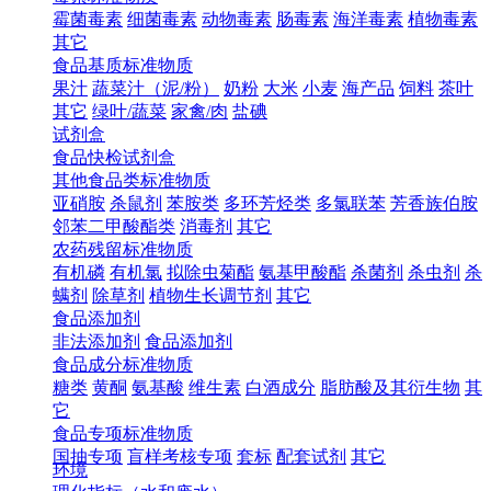
霉菌毒素
细菌毒素
动物毒素
肠毒素
海洋毒素
植物毒素
其它
食品基质标准物质
果汁
蔬菜汁（泥/粉）
奶粉
大米
小麦
海产品
饲料
茶叶
其它
绿叶/蔬菜
家禽/肉
盐碘
试剂盒
食品快检试剂盒
其他食品类标准物质
亚硝胺
杀鼠剂
苯胺类
多环芳烃类
多氯联苯
芳香族伯胺
邻苯二甲酸酯类
消毒剂
其它
农药残留标准物质
有机磷
有机氯
拟除虫菊酯
氨基甲酸酯
杀菌剂
杀虫剂
杀
螨剂
除草剂
植物生长调节剂
其它
食品添加剂
非法添加剂
食品添加剂
食品成分标准物质
糖类
黄酮
氨基酸
维生素
白酒成分
脂肪酸及其衍生物
其
它
食品专项标准物质
国抽专项
盲样考核专项
套标
配套试剂
其它
环境