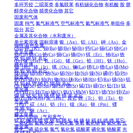
多环芳烃
二噁英类
多氯联苯
有机锡化合物
有机酸
胺
肼
醇类化合物
腈类化合物
其它
固废和气体
固废
纯气
氮气标准气
空气标准气
氦气标准气
单组份
多
组分
其它
金属及其化合物（水和废水）
单元素溶液
混标溶液
银（Ag）
铝（Al）
砷（As）
金
钢铁/有色金属
(Au)
钾（K）
钡(Ba)
铍(Be)
铋(Bi)
钙(Ca)
镉(Cd)
铈(Ce)
常见金属
钴(Co)
铬(Cr)
铯(Cs)
铜(Cu)
镝(Dy)
铒（Er）
铕(Eu)
铁
铁
铝
铜
锌
其它
(Fe)
镓（Ga）
钆（Gd）
锗（Ge）
铪（Hf）
钬（Ho）
稀有金属
铟（In）
铱（Ir）
锇（Os）
镧(La)
锂(Li)
镥(Lu)
镁(Mg)
锆
铪
铌
钽
其它
锰(Mn)
钼(Mo)
钠(Na)
铌(Nb)
钕(Nd)
镍(Ni)
磷(P)
铅(Pb)
轻金属
钯(Pd)
镨(Pr)
铂(Pt)
铷(Rb)
铼(Re)
铑(Rh)
钌(Ru)
锑(Sb)
钪
钛
铝
镁
钾
钠
钙
锶
钡
其它
(Sc)
硒(Se)
钐(Sm)
锡(Sn)
锶(Sr)
铽(Tb)
碲(Te)
钍(Th)
钛
重金属
(Ti)
铊(Tl)
铥(Tm)
铀(U)
钒(V)
钨(W)
钇(Y)
镱(Yb)
锌(Zn)
铜
镍
钴
铅
锌
锡
锑
铋
镉
汞
其它
锆(Zr)
铵(NH4)
汞（Hg）
其它
锝（Tc）
钽（Ta）
钋
贵金属
（Po）
砹（At）
钫（Fr）
镭（Ra）
钷（Pm）
镤
金
银
铂
（Pa）
锕（Ac）
稀土金属
气态污染物（气和废气）
钪
钇
镧
铈
镨
钕
钷
钐
铕
钆
铽
镝
钬
铒
铥
镱
镥
其它
二氧化硫
氮氧化物
二氧化氮
臭氧
氟化物
氨
氰化氢
五
准金属
氧化二磷
硫化氢
氯气
氯化氢
硫酸雾
磷化氢
铬酸雾
光
锗
锑
钋
其它