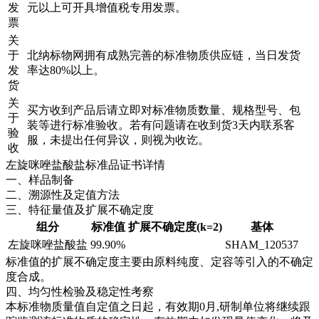
发
元以上可开具增值税专用发票。
票
关
于
北纳标物网拥有成熟完善的标准物质供应链，当日发货
发
率达80%以上。
货
关
买方收到产品后请立即对标准物质数量、规格型号、包
于
装等进行标准验收。若有问题请在收到货3天内联系客
验
服，未提出任何异议，则视为收讫。
收
左旋咪唑盐酸盐标准品证书详情
一、样品制备
二、溯源性及定值方法
三、特征量值及扩展不确定度
组分
标准值
扩展不确定度(k=2)
基体
左旋咪唑盐酸盐
99.90%
SHAM_120537
标准值的扩展不确定度主要由原料纯度、定容等引入的不确定
度合成。
四、均匀性检验及稳定性考察
本标准物质量值自定值之日起，有效期0月,研制单位将继续跟