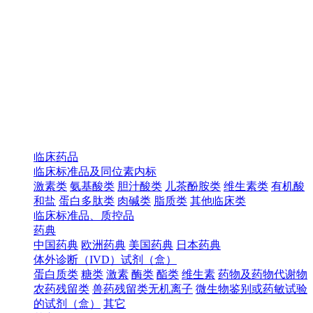
临床药品
临床标准品及同位素内标
激素类
氨基酸类
胆汁酸类
儿茶酚胺类
维生素类
有机酸
和盐
蛋白多肽类
肉碱类
脂质类
其他临床类
临床标准品、质控品
药典
中国药典
欧洲药典
美国药典
日本药典
体外诊断（IVD）试剂（盒）
蛋白质类
糖类
激素
酶类
酯类
维生素
药物及药物代谢物
农药残留类
兽药残留类无机离子
微生物鉴别或药敏试验
的试剂（盒）
其它