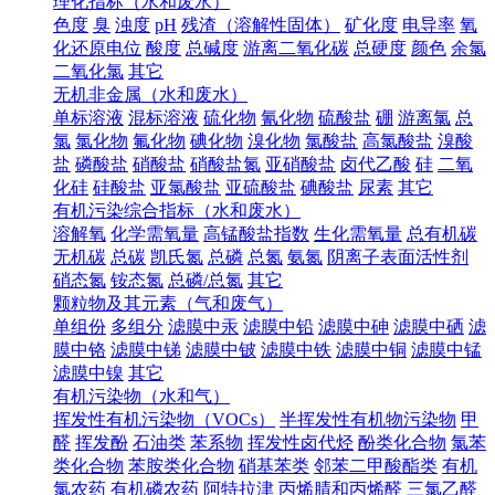
理化指标（水和废水）
色度
臭
浊度
pH
残渣（溶解性固体）
矿化度
电导率
氧
化还原电位
酸度
总碱度
游离二氧化碳
总硬度
颜色
余氯
二氧化氯
其它
无机非金属（水和废水）
单标溶液
混标溶液
硫化物
氰化物
硫酸盐
硼
游离氯
总
氯
氯化物
氟化物
碘化物
溴化物
氯酸盐
高氯酸盐
溴酸
盐
磷酸盐
硝酸盐
硝酸盐氮
亚硝酸盐
卤代乙酸
硅
二氧
化硅
硅酸盐
亚氯酸盐
亚硫酸盐
碘酸盐
尿素
其它
有机污染综合指标（水和废水）
溶解氧
化学需氧量
高锰酸盐指数
生化需氧量
总有机碳
无机碳
总碳
凯氏氮
总磷
总氮
氨氮
阴离子表面活性剂
硝态氮
铵态氮
总磷/总氮
其它
颗粒物及其元素（气和废气）
单组份
多组分
滤膜中汞
滤膜中铅
滤膜中砷
滤膜中硒
滤
膜中铬
滤膜中锑
滤膜中铍
滤膜中铁
滤膜中铜
滤膜中锰
滤膜中镍
其它
有机污染物（水和气）
挥发性有机污染物（VOCs）
半挥发性有机物污染物
甲
醛
挥发酚
石油类
苯系物
挥发性卤代烃
酚类化合物
氯苯
类化合物
苯胺类化合物
硝基苯类
邻苯二甲酸酯类
有机
氯农药
有机磷农药
阿特拉津
丙烯腈和丙烯醛
三氯乙醛