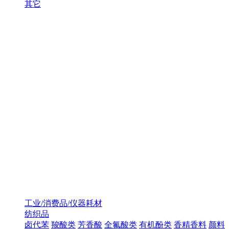
其它
工业/消费品/仪器耗材
纺织品
卤代苯
羧酸类
芳香酸
全氟酸类
有机酚类
香精香料
颜料