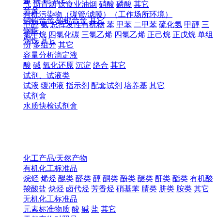
气
沥青烟
饮食业油烟
硝酸
磷酸
其它
合金
有机污染物（碳管/滤膜）（工作场所环境）
铜铅合金
铅钯合金
其它
甲醛
氨
总挥发性有机物
苯
甲苯
二甲苯
硫化氢
甲醇
三
钢铁
氯甲烷
四氯化碳
三氯乙烯
四氯乙烯
正己烷
正戊烷
单组
钢铁
其它
份
多组分
其它
容量分析滴定液
酸
碱
氧化还原
沉淀
络合
其它
试剂、试液类
试液
缓冲液
指示剂
配套试剂
培养基
其它
试剂盒
水质快检试剂盒
化工产品/天然产物
有机化工标准品
烷烃
烯烃
醌类
醛类
醇
酮类
酚类
醚类
酐类
酯类
有机酸
羧酸盐
炔烃
卤代烃
芳香烃
硝基苯
腈类
肼类
胺类
其它
无机化工标准品
元素标准物质
酸
碱
盐
其它