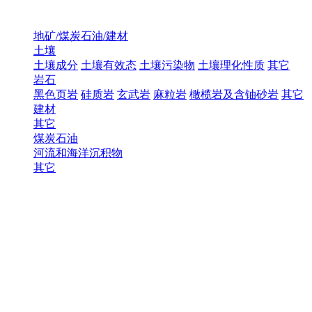
地矿/煤炭石油/建材
土壤
土壤成分
土壤有效态
土壤污染物
土壤理化性质
其它
岩石
黑色页岩
硅质岩
玄武岩
麻粒岩
橄榄岩及含铀砂岩
其它
建材
其它
煤炭石油
河流和海洋沉积物
其它