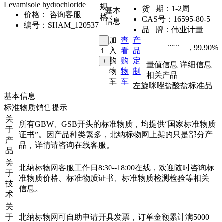
Levamisole hydrochloride
规
货 期：
1-2周
基本
价格：
咨询客服
格：
CAS号：
16595-80-5
信息
编号：
SHAM_120537
品 牌：
伟业计量
加
查
产
250mg
,
99.90%
入
看
品
购
购
定
量值信息
详细信息
物
物
制
相关产品
车
车
左旋咪唑盐酸盐标准品
基本信息
标准物质销售提示
关
所有GBW、GSB开头的标准物质，均提供“国家标准物质
于
证书”。因产品种类繁多，北纳标物网上架的只是部分产
产
品，详情请咨询在线客服。
品
关
北纳标物网客服工作日8:30--18:00在线，欢迎随时咨询标
于
准物质价格、标准物质证书、标准物质检测检验等相关
技
信息。
术
关
于
北纳标物网可自助申请开具发票，订单金额累计满5000