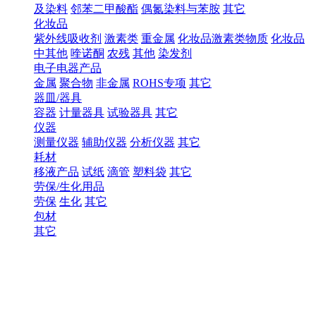
及染料
邻苯二甲酸酯
偶氮染料与苯胺
其它
化妆品
紫外线吸收剂
激素类
重金属
化妆品激素类物质
化妆品
中其他
喹诺酮
农残
其他
染发剂
电子电器产品
金属
聚合物
非金属
ROHS专项
其它
器皿/器具
容器
计量器具
试验器具
其它
仪器
测量仪器
辅助仪器
分析仪器
其它
耗材
移液产品
试纸
滴管
塑料袋
其它
劳保/生化用品
劳保
生化
其它
包材
其它