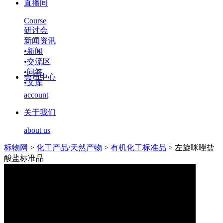
直播间
Course
研讨会
新闻资讯
•
新闻
•
交流区
•
问答
会员中心
•
文库
account
关于我们
about us
标物网
>
化工产品/天然产物
>
有机化工标准品
>
左旋咪唑盐
酸盐标准品