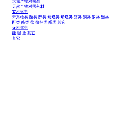
天然产物对照品
天然产物对照药材
有机试剂
苯系物类
酸类
醇类
烷烃类
烯烃类
醛类
酮类
酚类
醚类
酐类
酯类
盐
炔烃类
醌类
其它
无机试剂
酸
碱
盐
其它
其它