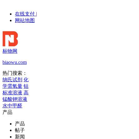
在线支付
|
网站地图
标物网
biaowu.com
热门搜索：
纳氏试剂
化
学需氧量
钴
标准溶液
高
锰酸钾溶液
水中甲醛
产品
产品
帖子
新闻