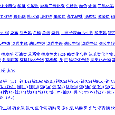
还原电位
酸度
总碱度
游离二氧化碳
总硬度
颜色
余氯
二氧化氯
氯化物
氟化物
碘化物
溴化物
氯酸盐
高氯酸盐
溴酸盐
磷酸盐
硝
无机碳
总碳
凯氏氮
总磷
总氮
氨氮
阴离子表面活性剂
硝态氮
铵
膜中铬
滤膜中锑
滤膜中铍
滤膜中铁
滤膜中铜
滤膜中锰
滤膜中镍
醛
挥发酚
石油类
苯系物
挥发性卤代烃
酚类化合物
氯苯类化合物
类
多氯联苯
有机锡化合物
有机酸
胺
肼
醇类化合物
腈类化合物
组分
其它
)
钾（K）
钡(Ba)
铍(Be)
铋(Bi)
钙(Ca)
镉(Cd)
铈(Ce)
钴(Co)
铬(Cr
锇（Os）
镧(La)
锂(Li)
镥(Lu)
镁(Mg)
锰(Mn)
钼(Mo)
钠(Na)
铌(Nb
)
碲(Te)
钍(Th)
钛(Ti)
铊(Tl)
铥(Tm)
铀(U)
钒(V)
钨(W)
钇(Y)
镱(Y
锕（Ac）
化二磷
硫化氢
氯气
氯化氢
硫酸雾
磷化氢
铬酸雾
光气
沥青烟
饮