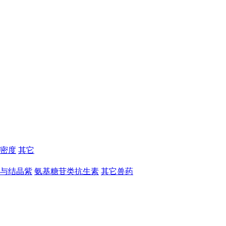
密度
其它
与结晶紫
氨基糖苷类抗生素
其它兽药