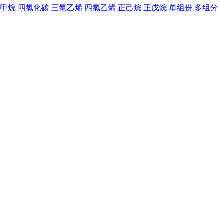
甲烷
四氯化碳
三氯乙烯
四氯乙烯
正己烷
正戊烷
单组份
多组分