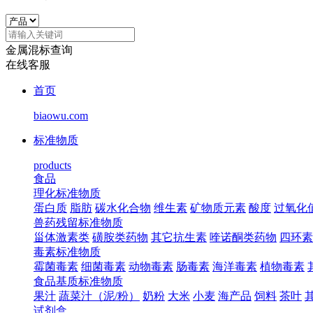
金属混标查询
在线客服
首页
biaowu.com
标准物质
products
食品
理化标准物质
蛋白质
脂肪
碳水化合物
维生素
矿物质元素
酸度
过氧化
兽药残留标准物质
甾体激素类
磺胺类药物
其它抗生素
喹诺酮类药物
四环素
毒素标准物质
霉菌毒素
细菌毒素
动物毒素
肠毒素
海洋毒素
植物毒素
食品基质标准物质
果汁
蔬菜汁（泥/粉）
奶粉
大米
小麦
海产品
饲料
茶叶
试剂盒