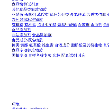
食品快检试剂盒
其他食品类标准物质
亚硝胺
杀鼠剂
苯胺类
多环芳烃类
多氯联苯
芳香族伯胺
农药残留标准物质
有机磷
有机氯
拟除虫菊酯
氨基甲酸酯
杀菌剂
杀虫剂
杀
食品添加剂
非法添加剂
食品添加剂
食品成分标准物质
糖类
黄酮
氨基酸
维生素
白酒成分
脂肪酸及其衍生物
其
食品专项标准物质
国抽专项
盲样考核专项
套标
配套试剂
其它
环境