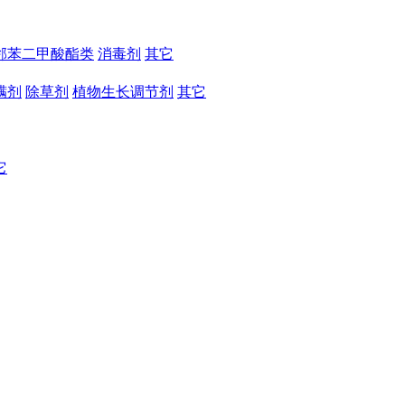
邻苯二甲酸酯类
消毒剂
其它
螨剂
除草剂
植物生长调节剂
其它
它