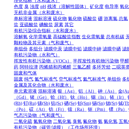
理化指标（水和废水）
色度
臭
浊度
pH
残渣（溶解性固体）
矿化度
电导率
氧化
无机非金属（水和废水）
单标溶液
混标溶液
硫化物
氰化物
硫酸盐
硼
游离氯
总氯
盐
亚硫酸盐
碘酸盐
尿素
其它
有机污染综合指标（水和废水）
溶解氧
化学需氧量
高锰酸盐指数
生化需氧量
总有机碳
颗粒物及其元素（气和废气）
单组份
多组分
滤膜中汞
滤膜中铅
滤膜中砷
滤膜中硒
滤
有机污染物（水和气）
挥发性有机污染物（VOCs）
半挥发性有机物污染物
甲
药
阿特拉津
丙烯腈和丙烯醛
三氯乙醛
多环芳烃
二噁英
固废和气体
固废
纯气
氮气标准气
空气标准气
氦气标准气
单组份
多
金属及其化合物（水和废水）
单元素溶液
混标溶液
银（Ag）
铝（Al）
砷（As）
金(Au
（Gd）
锗（Ge）
铪（Hf）
钬（Ho）
铟（In）
铱（Ir）
(Rh)
钌(Ru)
锑(Sb)
钪(Sc)
硒(Se)
钐(Sm)
锡(Sn)
锶(Sr)
铽(Tb
（Po）
砹（At）
钫（Fr）
镭（Ra）
钷（Pm）
镤（Pa）
气态污染物（气和废气）
二氧化硫
氮氧化物
二氧化氮
臭氧
氟化物
氨
氰化氢
五氧
有机污染物（碳管/滤膜）（工作场所环境）