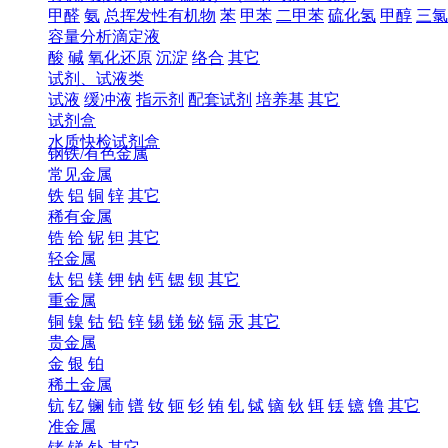
甲醛
氨
总挥发性有机物
苯
甲苯
二甲苯
硫化氢
甲醇
三氯
容量分析滴定液
酸
碱
氧化还原
沉淀
络合
其它
试剂、试液类
试液
缓冲液
指示剂
配套试剂
培养基
其它
试剂盒
水质快检试剂盒
钢铁/有色金属
常见金属
铁
铝
铜
锌
其它
稀有金属
锆
铪
铌
钽
其它
轻金属
钛
铝
镁
钾
钠
钙
锶
钡
其它
重金属
铜
镍
钴
铅
锌
锡
锑
铋
镉
汞
其它
贵金属
金
银
铂
稀土金属
钪
钇
镧
铈
镨
钕
钷
钐
铕
钆
铽
镝
钬
铒
铥
镱
镥
其它
准金属
锗
锑
钋
其它