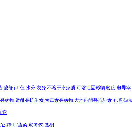
值
酸价
pH值
水分
灰分
不溶于水杂质
可溶性固形物
粒度
电导率
类药物
聚醚类抗生素
青霉素类药物
大环内酯类抗生素
孔雀石绿
其它
其它
绿叶/蔬菜
家禽/肉
盐碘