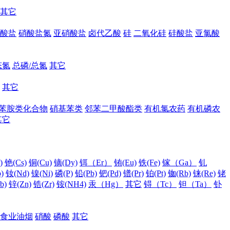
其它
酸盐
硝酸盐氮
亚硝酸盐
卤代乙酸
硅
二氧化硅
硅酸盐
亚氯酸
态氮
总磷/总氮
其它
其它
苯胺类化合物
硝基苯类
邻苯二甲酸酯类
有机氯农药
有机磷农
其它
)
铯(Cs)
铜(Cu)
镝(Dy)
铒（Er）
铕(Eu)
铁(Fe)
镓（Ga）
钆
)
钕(Nd)
镍(Ni)
磷(P)
铅(Pb)
钯(Pd)
镨(Pr)
铂(Pt)
铷(Rb)
铼(Re)
铑
b)
锌(Zn)
锆(Zr)
铵(NH4)
汞（Hg）
其它
锝（Tc）
钽（Ta）
钋
食业油烟
硝酸
磷酸
其它