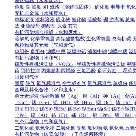
理化指标（水和废水）
色度
臭
浊度
pH
残渣（溶解性固体）
矿化度
电导率
氧化
无机非金属（水和废水）
单标溶液
混标溶液
硫化物
氰化物
硫酸盐
硼
游离氯
总氯
盐
亚硫酸盐
碘酸盐
尿素
其它
有机污染综合指标（水和废水）
溶解氧
化学需氧量
高锰酸盐指数
生化需氧量
总有机碳
颗粒物及其元素（气和废气）
单组份
多组分
滤膜中汞
滤膜中铅
滤膜中砷
滤膜中硒
滤
有机污染物（水和气）
挥发性有机污染物（VOCs）
半挥发性有机物污染物
甲
药
阿特拉津
丙烯腈和丙烯醛
三氯乙醛
多环芳烃
二噁英
固废和气体
固废
纯气
氮气标准气
空气标准气
氦气标准气
单组份
多
金属及其化合物（水和废水）
单元素溶液
混标溶液
银（Ag）
铝（Al）
砷（As）
金(Au
（Gd）
锗（Ge）
铪（Hf）
钬（Ho）
铟（In）
铱（Ir）
(Rh)
钌(Ru)
锑(Sb)
钪(Sc)
硒(Se)
钐(Sm)
锡(Sn)
锶(Sr)
铽(Tb
（Po）
砹（At）
钫（Fr）
镭（Ra）
钷（Pm）
镤（Pa）
气态污染物（气和废气）
二氧化硫
氮氧化物
二氧化氮
臭氧
氟化物
氨
氰化氢
五氧
有机污染物（碳管/滤膜）（工作场所环境）