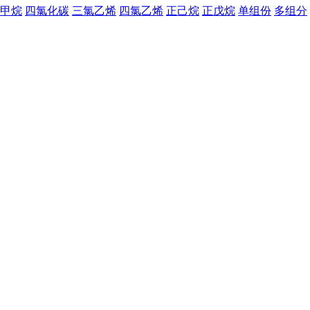
甲烷
四氯化碳
三氯乙烯
四氯乙烯
正己烷
正戊烷
单组份
多组分