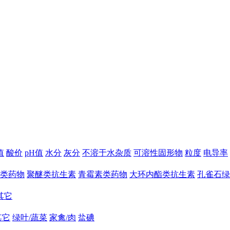
值
酸价
pH值
水分
灰分
不溶于水杂质
可溶性固形物
粒度
电导率
类药物
聚醚类抗生素
青霉素类药物
大环内酯类抗生素
孔雀石绿
其它
其它
绿叶/蔬菜
家禽/肉
盐碘