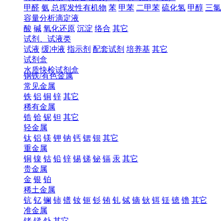
甲醛
氨
总挥发性有机物
苯
甲苯
二甲苯
硫化氢
甲醇
三氯
容量分析滴定液
酸
碱
氧化还原
沉淀
络合
其它
试剂、试液类
试液
缓冲液
指示剂
配套试剂
培养基
其它
试剂盒
水质快检试剂盒
钢铁/有色金属
常见金属
铁
铝
铜
锌
其它
稀有金属
锆
铪
铌
钽
其它
轻金属
钛
铝
镁
钾
钠
钙
锶
钡
其它
重金属
铜
镍
钴
铅
锌
锡
锑
铋
镉
汞
其它
贵金属
金
银
铂
稀土金属
钪
钇
镧
铈
镨
钕
钷
钐
铕
钆
铽
镝
钬
铒
铥
镱
镥
其它
准金属
锗
锑
钋
其它