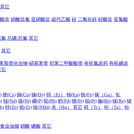
其它
酸盐
硝酸盐氮
亚硝酸盐
卤代乙酸
硅
二氧化硅
硅酸盐
亚氯酸
态氮
总磷/总氮
其它
其它
苯胺类化合物
硝基苯类
邻苯二甲酸酯类
有机氯农药
有机磷农
其它
)
铯(Cs)
铜(Cu)
镝(Dy)
铒（Er）
铕(Eu)
铁(Fe)
镓（Ga）
钆
)
钕(Nd)
镍(Ni)
磷(P)
铅(Pb)
钯(Pd)
镨(Pr)
铂(Pt)
铷(Rb)
铼(Re)
铑
b)
锌(Zn)
锆(Zr)
铵(NH4)
汞（Hg）
其它
锝（Tc）
钽（Ta）
钋
食业油烟
硝酸
磷酸
其它