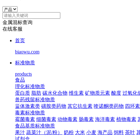
金属混标查询
在线客服
首页
biaowu.com
标准物质
products
食品
理化标准物质
蛋白质
脂肪
碳水化合物
维生素
矿物质元素
酸度
过氧化
兽药残留标准物质
甾体激素类
磺胺类药物
其它抗生素
喹诺酮类药物
四环素
毒素标准物质
霉菌毒素
细菌毒素
动物毒素
肠毒素
海洋毒素
植物毒素
食品基质标准物质
果汁
蔬菜汁（泥/粉）
奶粉
大米
小麦
海产品
饲料
茶叶
试剂盒