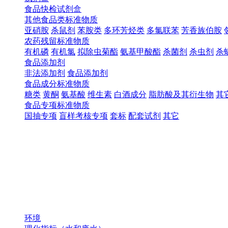
食品快检试剂盒
其他食品类标准物质
亚硝胺
杀鼠剂
苯胺类
多环芳烃类
多氯联苯
芳香族伯胺
农药残留标准物质
有机磷
有机氯
拟除虫菊酯
氨基甲酸酯
杀菌剂
杀虫剂
杀
食品添加剂
非法添加剂
食品添加剂
食品成分标准物质
糖类
黄酮
氨基酸
维生素
白酒成分
脂肪酸及其衍生物
其
食品专项标准物质
国抽专项
盲样考核专项
套标
配套试剂
其它
环境