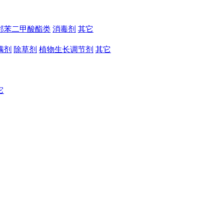
邻苯二甲酸酯类
消毒剂
其它
螨剂
除草剂
植物生长调节剂
其它
它