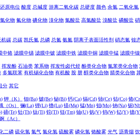
还原电位
酸度
总碱度
游离二氧化碳
总硬度
颜色
余氯
二氧化氯
氯化物
氟化物
碘化物
溴化物
氯酸盐
高氯酸盐
溴酸盐
磷酸盐
硝
无机碳
总碳
凯氏氮
总磷
总氮
氨氮
阴离子表面活性剂
硝态氮
铵
膜中铬
滤膜中锑
滤膜中铍
滤膜中铁
滤膜中铜
滤膜中锰
滤膜中镍
醛
挥发酚
石油类
苯系物
挥发性卤代烃
酚类化合物
氯苯类化合物
类
多氯联苯
有机锡化合物
有机酸
胺
肼
醇类化合物
腈类化合物
组分
其它
)
钾（K）
钡(Ba)
铍(Be)
铋(Bi)
钙(Ca)
镉(Cd)
铈(Ce)
钴(Co)
铬(Cr
锇（Os）
镧(La)
锂(Li)
镥(Lu)
镁(Mg)
锰(Mn)
钼(Mo)
钠(Na)
铌(Nb
)
碲(Te)
钍(Th)
钛(Ti)
铊(Tl)
铥(Tm)
铀(U)
钒(V)
钨(W)
钇(Y)
镱(Y
锕（Ac）
化二磷
硫化氢
氯气
氯化氢
硫酸雾
磷化氢
铬酸雾
光气
沥青烟
饮