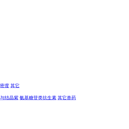
密度
其它
与结晶紫
氨基糖苷类抗生素
其它兽药