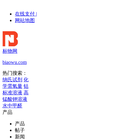
在线支付
|
网站地图
标物网
biaowu.com
热门搜索：
纳氏试剂
化
学需氧量
钴
标准溶液
高
锰酸钾溶液
水中甲醛
产品
产品
帖子
新闻