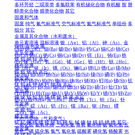
多环芳烃
二噁英类
多氯联苯
有机锡化合物
有机酸
胺
肼
醇类化合物
腈类化合物
其它
固废和气体
固废
纯气
氮气标准气
空气标准气
氦气标准气
单组份
多
组分
其它
金属及其化合物（水和废水）
单元素溶液
混标溶液
银（Ag）
铝（Al）
砷（As）
金
钢铁/有色金属
(Au)
钾（K）
钡(Ba)
铍(Be)
铋(Bi)
钙(Ca)
镉(Cd)
铈(Ce)
常见金属
钴(Co)
铬(Cr)
铯(Cs)
铜(Cu)
镝(Dy)
铒（Er）
铕(Eu)
铁
铁
铝
铜
锌
其它
(Fe)
镓（Ga）
钆（Gd）
锗（Ge）
铪（Hf）
钬（Ho）
稀有金属
铟（In）
铱（Ir）
锇（Os）
镧(La)
锂(Li)
镥(Lu)
镁(Mg)
锆
铪
铌
钽
其它
锰(Mn)
钼(Mo)
钠(Na)
铌(Nb)
钕(Nd)
镍(Ni)
磷(P)
铅(Pb)
轻金属
钯(Pd)
镨(Pr)
铂(Pt)
铷(Rb)
铼(Re)
铑(Rh)
钌(Ru)
锑(Sb)
钪
钛
铝
镁
钾
钠
钙
锶
钡
其它
(Sc)
硒(Se)
钐(Sm)
锡(Sn)
锶(Sr)
铽(Tb)
碲(Te)
钍(Th)
钛
重金属
(Ti)
铊(Tl)
铥(Tm)
铀(U)
钒(V)
钨(W)
钇(Y)
镱(Yb)
锌(Zn)
铜
镍
钴
铅
锌
锡
锑
铋
镉
汞
其它
锆(Zr)
铵(NH4)
汞（Hg）
其它
锝（Tc）
钽（Ta）
钋
贵金属
（Po）
砹（At）
钫（Fr）
镭（Ra）
钷（Pm）
镤
金
银
铂
（Pa）
锕（Ac）
稀土金属
气态污染物（气和废气）
钪
钇
镧
铈
镨
钕
钷
钐
铕
钆
铽
镝
钬
铒
铥
镱
镥
其它
二氧化硫
氮氧化物
二氧化氮
臭氧
氟化物
氨
氰化氢
五
准金属
氧化二磷
硫化氢
氯气
氯化氢
硫酸雾
磷化氢
铬酸雾
光
锗
锑
钋
其它