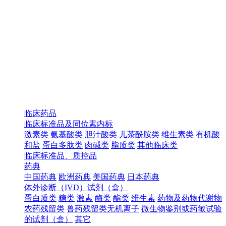
临床药品
临床标准品及同位素内标
激素类
氨基酸类
胆汁酸类
儿茶酚胺类
维生素类
有机酸
和盐
蛋白多肽类
肉碱类
脂质类
其他临床类
临床标准品、质控品
药典
中国药典
欧洲药典
美国药典
日本药典
体外诊断（IVD）试剂（盒）
蛋白质类
糖类
激素
酶类
酯类
维生素
药物及药物代谢物
农药残留类
兽药残留类无机离子
微生物鉴别或药敏试验
的试剂（盒）
其它