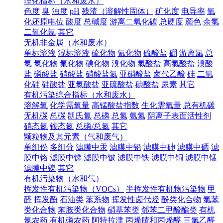
理化指标（水和废水）
色度
臭
浊度
pH
残渣（溶解性固体）
矿化度
电导率
氧
化还原电位
酸度
总碱度
游离二氧化碳
总硬度
颜色
余氯
二氧化氯
其它
无机非金属（水和废水）
单标溶液
混标溶液
硫化物
氰化物
硫酸盐
硼
游离氯
总
氯
氯化物
氟化物
碘化物
溴化物
氯酸盐
高氯酸盐
溴酸
盐
磷酸盐
硝酸盐
硝酸盐氮
亚硝酸盐
卤代乙酸
硅
二氧
化硅
硅酸盐
亚氯酸盐
亚硫酸盐
碘酸盐
尿素
其它
有机污染综合指标（水和废水）
溶解氧
化学需氧量
高锰酸盐指数
生化需氧量
总有机碳
无机碳
总碳
凯氏氮
总磷
总氮
氨氮
阴离子表面活性剂
硝态氮
铵态氮
总磷/总氮
其它
颗粒物及其元素（气和废气）
单组份
多组分
滤膜中汞
滤膜中铅
滤膜中砷
滤膜中硒
滤
膜中铬
滤膜中锑
滤膜中铍
滤膜中铁
滤膜中铜
滤膜中锰
滤膜中镍
其它
有机污染物（水和气）
挥发性有机污染物（VOCs）
半挥发性有机物污染物
甲
醛
挥发酚
石油类
苯系物
挥发性卤代烃
酚类化合物
氯苯
类化合物
苯胺类化合物
硝基苯类
邻苯二甲酸酯类
有机
氯农药
有机磷农药
阿特拉津
丙烯腈和丙烯醛
三氯乙醛