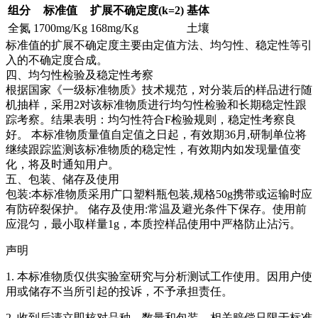
组分
标准值
扩展不确定度(k=2)
基体
全氮
1700mg/Kg
168mg/Kg
土壤
标准值的扩展不确定度主要由定值方法、均匀性、稳定性等引
入的不确定度合成。
四、均匀性检验及稳定性考察
根据国家《一级标准物质》技术规范，对分装后的样品进行随
机抽样，采用2对该标准物质进行均匀性检验和长期稳定性跟
踪考察。结果表明：均匀性符合F检验规则，稳定性考察良
好。
本标准物质量值自定值之日起，有效期36月,研制单位将
继续跟踪监测该标准物质的稳定性，有效期内如发现量值变
化，将及时通知用户。
五、包装、储存及使用
包装:本标准物质采用广口塑料瓶包装,规格50g携带或运输时应
有防碎裂保护。 储存及使用:常温及避光条件下保存。使用前
应混匀，最小取样量1g，本质控样品使用中严格防止沾污。
声明
1. 本标准物质仅供实验室研究与分析测试工作使用。因用户使
用或储存不当所引起的投诉，不予承担责任。
2. 收到后请立即核对品种、数量和包装，相关赔偿只限于标准