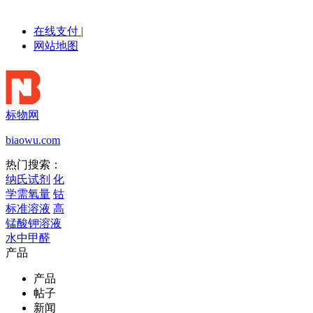
在线支付
|
网站地图
标物网
biaowu.com
热门搜索：
纳氏试剂
化
学需氧量
钴
标准溶液
高
锰酸钾溶液
水中甲醛
产品
产品
帖子
新闻