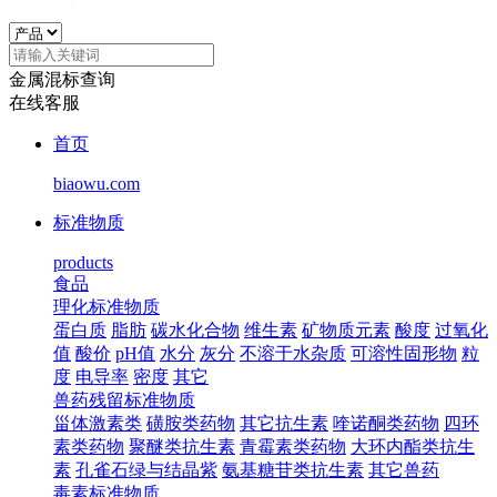
金属混标查询
在线客服
首页
biaowu.com
标准物质
products
食品
理化标准物质
蛋白质
脂肪
碳水化合物
维生素
矿物质元素
酸度
过氧化
值
酸价
pH值
水分
灰分
不溶于水杂质
可溶性固形物
粒
度
电导率
密度
其它
兽药残留标准物质
甾体激素类
磺胺类药物
其它抗生素
喹诺酮类药物
四环
素类药物
聚醚类抗生素
青霉素类药物
大环内酯类抗生
素
孔雀石绿与结晶紫
氨基糖苷类抗生素
其它兽药
毒素标准物质