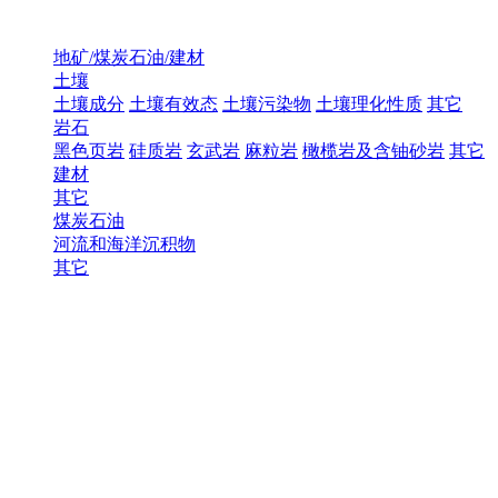
地矿/煤炭石油/建材
土壤
土壤成分
土壤有效态
土壤污染物
土壤理化性质
其它
岩石
黑色页岩
硅质岩
玄武岩
麻粒岩
橄榄岩及含铀砂岩
其它
建材
其它
煤炭石油
河流和海洋沉积物
其它