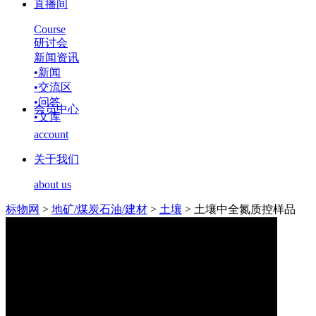
直播间
Course
研讨会
新闻资讯
•
新闻
•
交流区
•
问答
会员中心
•
文库
account
关于我们
about us
标物网
>
地矿/煤炭石油/建材
>
土壤
>
土壤中全氮质控样品