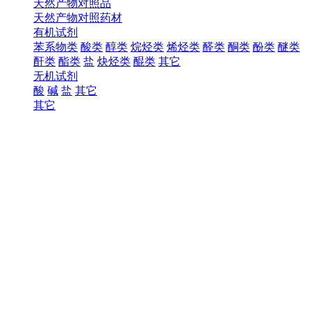
天然产物对照品
天然产物对照药材
有机试剂
苯系物类
酸类
醇类
烷烃类
烯烃类
醛类
酮类
酚类
醚类
酐类
酯类
盐
炔烃类
醌类
其它
无机试剂
酸
碱
盐
其它
其它