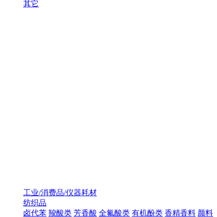
其它
工业/消费品/仪器耗材
纺织品
卤代苯
羧酸类
芳香酸
全氟酸类
有机酚类
香精香料
颜料