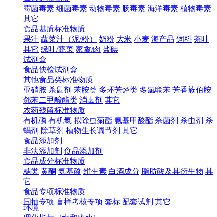
霉菌毒素
细菌毒素
动物毒素
肠毒素
海洋毒素
植物毒素
其它
食品基质标准物质
果汁
蔬菜汁（泥/粉）
奶粉
大米
小麦
海产品
饲料
茶叶
其它
绿叶/蔬菜
家禽/肉
盐碘
试剂盒
食品快检试剂盒
其他食品类标准物质
亚硝胺
杀鼠剂
苯胺类
多环芳烃类
多氯联苯
芳香族伯胺
邻苯二甲酸酯类
消毒剂
其它
农药残留标准物质
有机磷
有机氯
拟除虫菊酯
氨基甲酸酯
杀菌剂
杀虫剂
杀
螨剂
除草剂
植物生长调节剂
其它
食品添加剂
非法添加剂
食品添加剂
食品成分标准物质
糖类
黄酮
氨基酸
维生素
白酒成分
脂肪酸及其衍生物
其
它
食品专项标准物质
国抽专项
盲样考核专项
套标
配套试剂
其它
环境