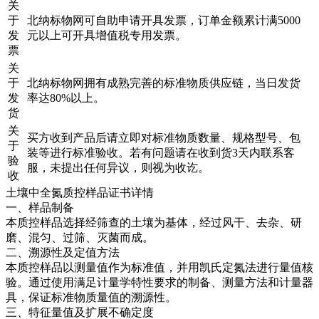
关
于
北纳标物网可自助申请开具发票，订单金额累计满5000
发
元以上可开具增值税专用发票。
票
关
于
北纳标物网拥有成熟完善的标准物质供应链，当日发货
发
率达80%以上。
货
关
买方收到产品后请立即对标准物质数量、规格型号、包
于
装等进行标准验收。若有问题请在收到货3天内联系客
验
服，未提出任何异议，则视为收讫。
收
土壤中全氮质控样品证书详情
一、样品制备
本质控样品选择经筛查的土壤为基体，经过风干、去杂、研
磨、混匀、过筛、灭菌而成。
二、溯源性及定值方法
本质控样品以测量值作为标准值，并用凯氏定氮法进行量值核
验。通过使用满足计量学特性要求的制备、测量方法和计量器
具，保证标准物质量值的溯源性。
三、特征量值及扩展不确定度