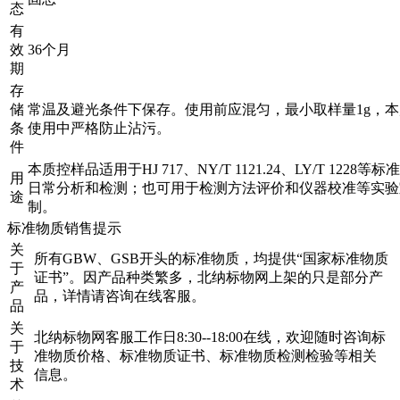
态
有
效
36个月
期
存
储
常温及避光条件下保存。使用前应混匀，最小取样量1g，
条
使用中严格防止沾污。
件
本质控样品适用于HJ 717、NY/T 1121.24、LY/T 1228等
用
日常分析和检测；也可用于检测方法评价和仪器校准等实验
途
制。
标准物质销售提示
关
所有GBW、GSB开头的标准物质，均提供“国家标准物质
于
证书”。因产品种类繁多，北纳标物网上架的只是部分产
产
品，详情请咨询在线客服。
品
关
北纳标物网客服工作日8:30--18:00在线，欢迎随时咨询标
于
准物质价格、标准物质证书、标准物质检测检验等相关
技
信息。
术