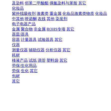
及染料
邻苯二甲酸酯
偶氮染料与苯胺
其它
化妆品
紫外线吸收剂
激素类
重金属
化妆品激素类物质
化妆品
中其他
喹诺酮
农残
其他
染发剂
电子电器产品
金属
聚合物
非金属
ROHS专项
其它
器皿/器具
容器
计量器具
试验器具
其它
仪器
测量仪器
辅助仪器
分析仪器
其它
耗材
移液产品
试纸
滴管
塑料袋
其它
劳保/生化用品
劳保
生化
其它
包材
其它