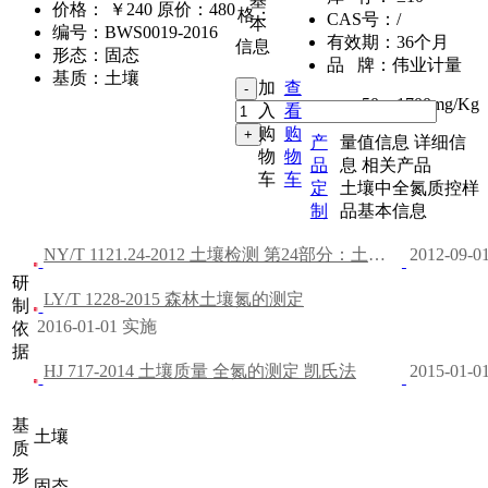
基
价格：
￥240
原价：480
格：
CAS号：
/
本
编号：
BWS0019-2016
有效期：
36个月
信息
形态：
固态
品 牌：
伟业计量
基质：
土壤
加
查
50g
,
1700mg/Kg
入
看
购
购
产
量值信息
详细信
物
物
品
息
相关产品
车
车
定
土壤中全氮质控样
制
品基本信息
NY/T 1121.24-2012 土壤检测 第24部分：土壤全氮的测定自动定氮仪法
2012-09-
研
LY/T 1228-2015 森林土壤氮的测定
制
2016-01-01 实施
依
据
HJ 717-2014 土壤质量 全氮的测定 凯氏法
2015-01-
基
土壤
质
形
固态