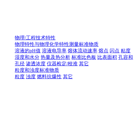
物理/工程技术特性
物理特性与物理化学特性测量标准物质
溶液的pH值
溶液电导率
熔体流动速率
熔点
闪点
粘度
湿度和水分
热量及热分析
标准比色板
比表面积
孔容和
孔径
渗透浓度
仪器检定/校准
其它
粒度和浊度标准物质
粒度
浊度
燃料抗爆性
其它