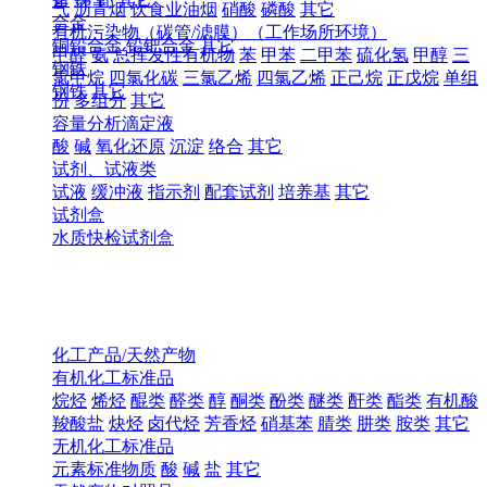
气
沥青烟
饮食业油烟
硝酸
磷酸
其它
合金
有机污染物（碳管/滤膜）（工作场所环境）
铜铅合金
铅钯合金
其它
甲醛
氨
总挥发性有机物
苯
甲苯
二甲苯
硫化氢
甲醇
三
钢铁
氯甲烷
四氯化碳
三氯乙烯
四氯乙烯
正己烷
正戊烷
单组
钢铁
其它
份
多组分
其它
容量分析滴定液
酸
碱
氧化还原
沉淀
络合
其它
试剂、试液类
试液
缓冲液
指示剂
配套试剂
培养基
其它
试剂盒
水质快检试剂盒
化工产品/天然产物
有机化工标准品
烷烃
烯烃
醌类
醛类
醇
酮类
酚类
醚类
酐类
酯类
有机酸
羧酸盐
炔烃
卤代烃
芳香烃
硝基苯
腈类
肼类
胺类
其它
无机化工标准品
元素标准物质
酸
碱
盐
其它