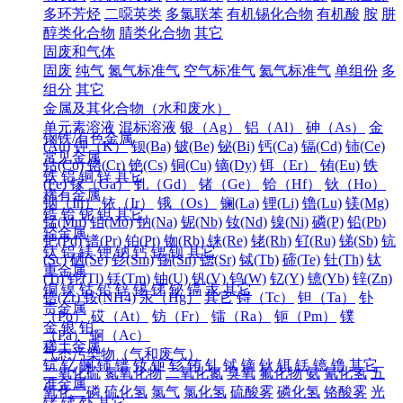
多环芳烃
二噁英类
多氯联苯
有机锡化合物
有机酸
胺
肼
醇类化合物
腈类化合物
其它
固废和气体
固废
纯气
氮气标准气
空气标准气
氦气标准气
单组份
多
组分
其它
金属及其化合物（水和废水）
单元素溶液
混标溶液
银（Ag）
铝（Al）
砷（As）
金
钢铁/有色金属
(Au)
钾（K）
钡(Ba)
铍(Be)
铋(Bi)
钙(Ca)
镉(Cd)
铈(Ce)
常见金属
钴(Co)
铬(Cr)
铯(Cs)
铜(Cu)
镝(Dy)
铒（Er）
铕(Eu)
铁
铁
铝
铜
锌
其它
(Fe)
镓（Ga）
钆（Gd）
锗（Ge）
铪（Hf）
钬（Ho）
稀有金属
铟（In）
铱（Ir）
锇（Os）
镧(La)
锂(Li)
镥(Lu)
镁(Mg)
锆
铪
铌
钽
其它
锰(Mn)
钼(Mo)
钠(Na)
铌(Nb)
钕(Nd)
镍(Ni)
磷(P)
铅(Pb)
轻金属
钯(Pd)
镨(Pr)
铂(Pt)
铷(Rb)
铼(Re)
铑(Rh)
钌(Ru)
锑(Sb)
钪
钛
铝
镁
钾
钠
钙
锶
钡
其它
(Sc)
硒(Se)
钐(Sm)
锡(Sn)
锶(Sr)
铽(Tb)
碲(Te)
钍(Th)
钛
重金属
(Ti)
铊(Tl)
铥(Tm)
铀(U)
钒(V)
钨(W)
钇(Y)
镱(Yb)
锌(Zn)
铜
镍
钴
铅
锌
锡
锑
铋
镉
汞
其它
锆(Zr)
铵(NH4)
汞（Hg）
其它
锝（Tc）
钽（Ta）
钋
贵金属
（Po）
砹（At）
钫（Fr）
镭（Ra）
钷（Pm）
镤
金
银
铂
（Pa）
锕（Ac）
稀土金属
气态污染物（气和废气）
钪
钇
镧
铈
镨
钕
钷
钐
铕
钆
铽
镝
钬
铒
铥
镱
镥
其它
二氧化硫
氮氧化物
二氧化氮
臭氧
氟化物
氨
氰化氢
五
准金属
氧化二磷
硫化氢
氯气
氯化氢
硫酸雾
磷化氢
铬酸雾
光
锗
锑
钋
其它