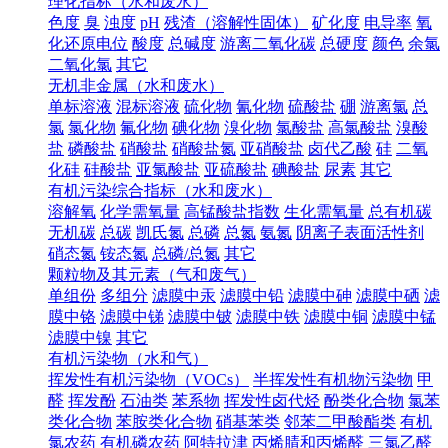
理化指标（水和废水）
色度
臭
浊度
pH
残渣（溶解性固体）
矿化度
电导率
氧
化还原电位
酸度
总碱度
游离二氧化碳
总硬度
颜色
余氯
二氧化氯
其它
无机非金属（水和废水）
单标溶液
混标溶液
硫化物
氰化物
硫酸盐
硼
游离氯
总
氯
氯化物
氟化物
碘化物
溴化物
氯酸盐
高氯酸盐
溴酸
盐
磷酸盐
硝酸盐
硝酸盐氮
亚硝酸盐
卤代乙酸
硅
二氧
化硅
硅酸盐
亚氯酸盐
亚硫酸盐
碘酸盐
尿素
其它
有机污染综合指标（水和废水）
溶解氧
化学需氧量
高锰酸盐指数
生化需氧量
总有机碳
无机碳
总碳
凯氏氮
总磷
总氮
氨氮
阴离子表面活性剂
硝态氮
铵态氮
总磷/总氮
其它
颗粒物及其元素（气和废气）
单组份
多组分
滤膜中汞
滤膜中铅
滤膜中砷
滤膜中硒
滤
膜中铬
滤膜中锑
滤膜中铍
滤膜中铁
滤膜中铜
滤膜中锰
滤膜中镍
其它
有机污染物（水和气）
挥发性有机污染物（VOCs）
半挥发性有机物污染物
甲
醛
挥发酚
石油类
苯系物
挥发性卤代烃
酚类化合物
氯苯
类化合物
苯胺类化合物
硝基苯类
邻苯二甲酸酯类
有机
氯农药
有机磷农药
阿特拉津
丙烯腈和丙烯醛
三氯乙醛