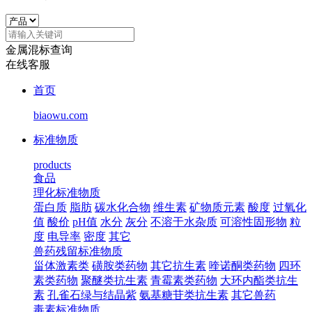
金属混标查询
在线客服
首页
biaowu.com
标准物质
products
食品
理化标准物质
蛋白质
脂肪
碳水化合物
维生素
矿物质元素
酸度
过氧化
值
酸价
pH值
水分
灰分
不溶于水杂质
可溶性固形物
粒
度
电导率
密度
其它
兽药残留标准物质
甾体激素类
磺胺类药物
其它抗生素
喹诺酮类药物
四环
素类药物
聚醚类抗生素
青霉素类药物
大环内酯类抗生
素
孔雀石绿与结晶紫
氨基糖苷类抗生素
其它兽药
毒素标准物质