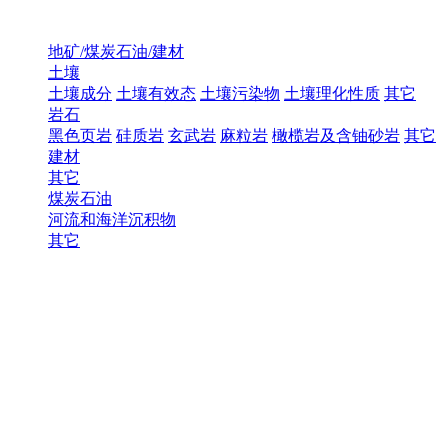
地矿/煤炭石油/建材
土壤
土壤成分
土壤有效态
土壤污染物
土壤理化性质
其它
岩石
黑色页岩
硅质岩
玄武岩
麻粒岩
橄榄岩及含铀砂岩
其它
建材
其它
煤炭石油
河流和海洋沉积物
其它