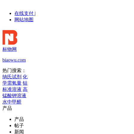
在线支付
|
网站地图
标物网
biaowu.com
热门搜索：
纳氏试剂
化
学需氧量
钴
标准溶液
高
锰酸钾溶液
水中甲醛
产品
产品
帖子
新闻