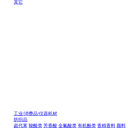
其它
工业/消费品/仪器耗材
纺织品
卤代苯
羧酸类
芳香酸
全氟酸类
有机酚类
香精香料
颜料