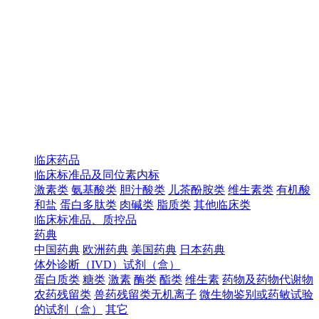
临床药品
临床标准品及同位素内标
激素类
氨基酸类
胆汁酸类
儿茶酚胺类
维生素类
有机酸
和盐
蛋白多肽类
肉碱类
脂质类
其他临床类
临床标准品、质控品
药典
中国药典
欧洲药典
美国药典
日本药典
体外诊断（IVD）试剂（盒）
蛋白质类
糖类
激素
酶类
酯类
维生素
药物及药物代谢物
农药残留类
兽药残留类无机离子
微生物鉴别或药敏试验
的试剂（盒）
其它