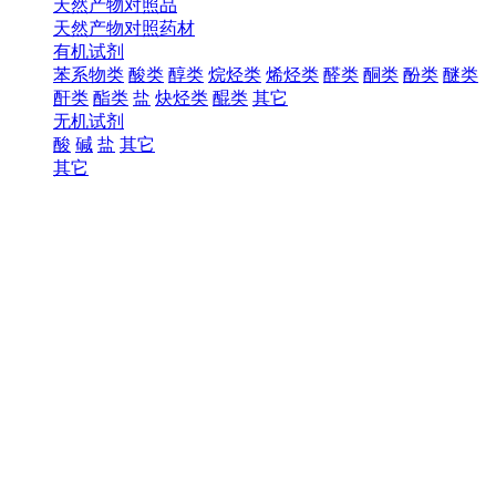
天然产物对照品
天然产物对照药材
有机试剂
苯系物类
酸类
醇类
烷烃类
烯烃类
醛类
酮类
酚类
醚类
酐类
酯类
盐
炔烃类
醌类
其它
无机试剂
酸
碱
盐
其它
其它