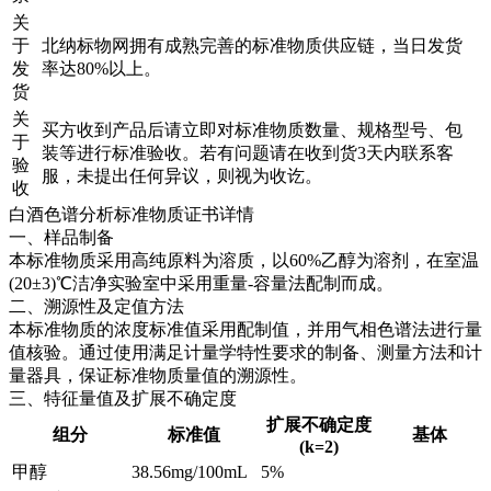
关
于
北纳标物网拥有成熟完善的标准物质供应链，当日发货
发
率达80%以上。
货
关
买方收到产品后请立即对标准物质数量、规格型号、包
于
装等进行标准验收。若有问题请在收到货3天内联系客
验
服，未提出任何异议，则视为收讫。
收
白酒色谱分析标准物质证书详情
一、样品制备
本标准物质采用高纯原料为溶质，以60%乙醇为溶剂，在室温
(20±3)℃洁净实验室中采用重量-容量法配制而成。
二、溯源性及定值方法
本标准物质的浓度标准值采用配制值，并用气相色谱法进行量
值核验。通过使用满足计量学特性要求的制备、测量方法和计
量器具，保证标准物质量值的溯源性。
三、特征量值及扩展不确定度
扩展不确定度
组分
标准值
基体
(k=2)
甲醇
38.56mg/100mL
5%