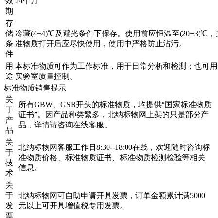
效
24个月
期
存
储
冷藏(4±4)℃及避光条件下保存。使用前应恒温至(20±3)
条
准物质打开后应尽快使用，使用中严格防止沾污。
件
用
本标准物质可作为工作标准，用于日常分析和检测；也可用
途
实验室质量控制。
标准物质销售提示
关
所有GBW、GSB开头的标准物质，均提供“国家标准物质
于
证书”。因产品种类繁多，北纳标物网上架的只是部分产
产
品，详情请咨询在线客服。
品
关
北纳标物网客服工作日8:30--18:00在线，欢迎随时咨询标
于
准物质价格、标准物质证书、标准物质检测检验等相关
技
信息。
术
关
于
北纳标物网可自助申请开具发票，订单金额累计满5000
发
元以上可开具增值税专用发票。
票