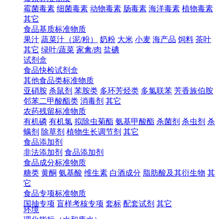
霉菌毒素
细菌毒素
动物毒素
肠毒素
海洋毒素
植物毒素
其它
食品基质标准物质
果汁
蔬菜汁（泥/粉）
奶粉
大米
小麦
海产品
饲料
茶叶
其它
绿叶/蔬菜
家禽/肉
盐碘
试剂盒
食品快检试剂盒
其他食品类标准物质
亚硝胺
杀鼠剂
苯胺类
多环芳烃类
多氯联苯
芳香族伯胺
邻苯二甲酸酯类
消毒剂
其它
农药残留标准物质
有机磷
有机氯
拟除虫菊酯
氨基甲酸酯
杀菌剂
杀虫剂
杀
螨剂
除草剂
植物生长调节剂
其它
食品添加剂
非法添加剂
食品添加剂
食品成分标准物质
糖类
黄酮
氨基酸
维生素
白酒成分
脂肪酸及其衍生物
其
它
食品专项标准物质
国抽专项
盲样考核专项
套标
配套试剂
其它
环境