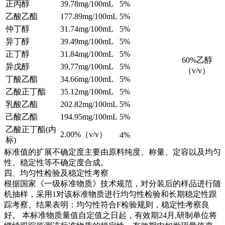
正丙醇
39.78mg/100mL
5%
乙酸乙酯
177.89mg/100mL
5%
仲丁醇
31.74mg/100mL
5%
异丁醇
39.49mg/100mL
5%
正丁醇
31.84mg/100mL
5%
60%乙醇
异戊醇
39.77mg/100mL
5%
（v/v）
丁酸乙酯
34.66mg/100mL
5%
乙酸正丁酯
35.12mg/100mL
5%
乳酸乙酯
202.82mg/100mL
5%
己酸乙酯
194.95mg/100mL
5%
乙酸正丁酯(内
2.00%（v/v）
4%
标)
标准值的扩展不确定度主要由原料纯度、称量、定容以及均匀
性、稳定性等不确定度合成。
四、均匀性检验及稳定性考察
根据国家《一级标准物质》技术规范，对分装后的样品进行随
机抽样，采用1对该标准物质进行均匀性检验和长期稳定性跟
踪考察。结果表明：均匀性符合F检验规则，稳定性考察良
好。
本标准物质量值自定值之日起，有效期24月,研制单位将