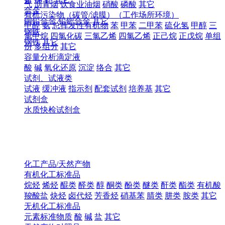
气
沥青烟
饮食业油烟
硝酸
磷酸
其它
合金
有机污染物（碳管/滤膜）（工作场所环境）
铜铅合金
铅钯合金
其它
甲醛
氨
总挥发性有机物
苯
甲苯
二甲苯
硫化氢
甲醇
三
钢铁
氯甲烷
四氯化碳
三氯乙烯
四氯乙烯
正己烷
正戊烷
单组
钢铁
其它
份
多组分
其它
容量分析滴定液
酸
碱
氧化还原
沉淀
络合
其它
试剂、试液类
试液
缓冲液
指示剂
配套试剂
培养基
其它
试剂盒
水质快检试剂盒
化工产品/天然产物
有机化工标准品
烷烃
烯烃
醌类
醛类
醇
酮类
酚类
醚类
酐类
酯类
有机酸
羧酸盐
炔烃
卤代烃
芳香烃
硝基苯
腈类
肼类
胺类
其它
无机化工标准品
元素标准物质
酸
碱
盐
其它