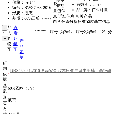
基本
价格：
￥144
格：
有效期：
24个月
信息
编号：
BWZ7088-2016
品 牌：
伟业计量
量值信
形态：
液态
息
详细信息
相关产品
基质：
60%乙醇（v/v）
白酒色谱分析标准物质基本信息
加
查
2支/套，序号1为2mL，序号2为5mL
,
12组分
入
看
购
购
产
物
物
品
车
车
定
制
研
制
DBS52/ 021-2016 食品安全地方标准 白酒中甲醇、高级
依
据
基
60%乙醇（v/v）
质
形
液态
态
有