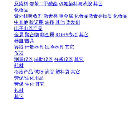
及染料
邻苯二甲酸酯
偶氮染料与苯胺
其它
化妆品
紫外线吸收剂
激素类
重金属
化妆品激素类物质
化妆品
中其他
喹诺酮
农残
其他
染发剂
电子电器产品
金属
聚合物
非金属
ROHS专项
其它
器皿/器具
容器
计量器具
试验器具
其它
仪器
测量仪器
辅助仪器
分析仪器
其它
耗材
移液产品
试纸
滴管
塑料袋
其它
劳保/生化用品
劳保
生化
其它
包材
其它