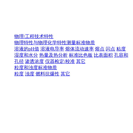
物理/工程技术特性
物理特性与物理化学特性测量标准物质
溶液的pH值
溶液电导率
熔体流动速率
熔点
闪点
粘度
湿度和水分
热量及热分析
标准比色板
比表面积
孔容和
孔径
渗透浓度
仪器检定/校准
其它
粒度和浊度标准物质
粒度
浊度
燃料抗爆性
其它