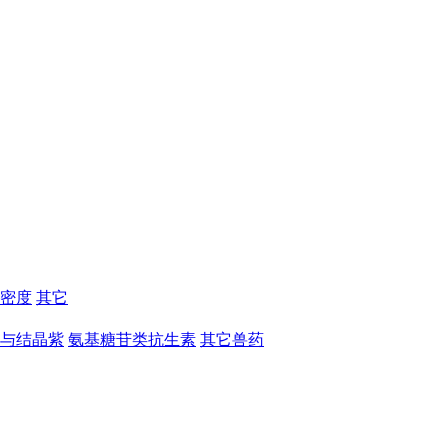
密度
其它
与结晶紫
氨基糖苷类抗生素
其它兽药