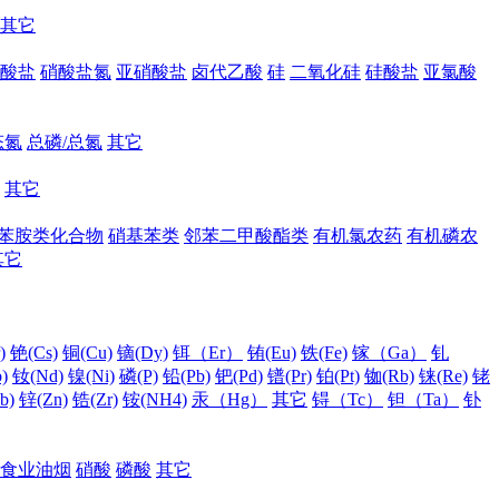
其它
酸盐
硝酸盐氮
亚硝酸盐
卤代乙酸
硅
二氧化硅
硅酸盐
亚氯酸
态氮
总磷/总氮
其它
其它
苯胺类化合物
硝基苯类
邻苯二甲酸酯类
有机氯农药
有机磷农
其它
)
铯(Cs)
铜(Cu)
镝(Dy)
铒（Er）
铕(Eu)
铁(Fe)
镓（Ga）
钆
)
钕(Nd)
镍(Ni)
磷(P)
铅(Pb)
钯(Pd)
镨(Pr)
铂(Pt)
铷(Rb)
铼(Re)
铑
b)
锌(Zn)
锆(Zr)
铵(NH4)
汞（Hg）
其它
锝（Tc）
钽（Ta）
钋
食业油烟
硝酸
磷酸
其它