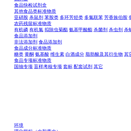
食品快检试剂盒
其他食品类标准物质
亚硝胺
杀鼠剂
苯胺类
多环芳烃类
多氯联苯
芳香族伯胺
农药残留标准物质
有机磷
有机氯
拟除虫菊酯
氨基甲酸酯
杀菌剂
杀虫剂
杀
食品添加剂
非法添加剂
食品添加剂
食品成分标准物质
糖类
黄酮
氨基酸
维生素
白酒成分
脂肪酸及其衍生物
其
食品专项标准物质
国抽专项
盲样考核专项
套标
配套试剂
其它
环境