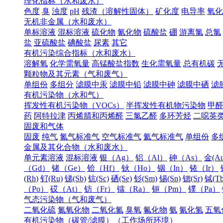
理化指标（水和废水）
色度
臭
浊度
pH
残渣（溶解性固体）
矿化度
电导率
氧化
无机非金属（水和废水）
单标溶液
混标溶液
硫化物
氰化物
硫酸盐
硼
游离氯
总氯
盐
亚硫酸盐
碘酸盐
尿素
其它
有机污染综合指标（水和废水）
溶解氧
化学需氧量
高锰酸盐指数
生化需氧量
总有机碳
颗粒物及其元素（气和废气）
单组份
多组分
滤膜中汞
滤膜中铅
滤膜中砷
滤膜中硒
滤
有机污染物（水和气）
挥发性有机污染物（VOCs）
半挥发性有机物污染物
甲
药
阿特拉津
丙烯腈和丙烯醛
三氯乙醛
多环芳烃
二噁英
固废和气体
固废
纯气
氮气标准气
空气标准气
氦气标准气
单组份
多
金属及其化合物（水和废水）
单元素溶液
混标溶液
银（Ag）
铝（Al）
砷（As）
金(Au
（Gd）
锗（Ge）
铪（Hf）
钬（Ho）
铟（In）
铱（Ir）
(Rh)
钌(Ru)
锑(Sb)
钪(Sc)
硒(Se)
钐(Sm)
锡(Sn)
锶(Sr)
铽(Tb
（Po）
砹（At）
钫（Fr）
镭（Ra）
钷（Pm）
镤（Pa）
气态污染物（气和废气）
二氧化硫
氮氧化物
二氧化氮
臭氧
氟化物
氨
氰化氢
五氧
有机污染物（碳管/滤膜）（工作场所环境）