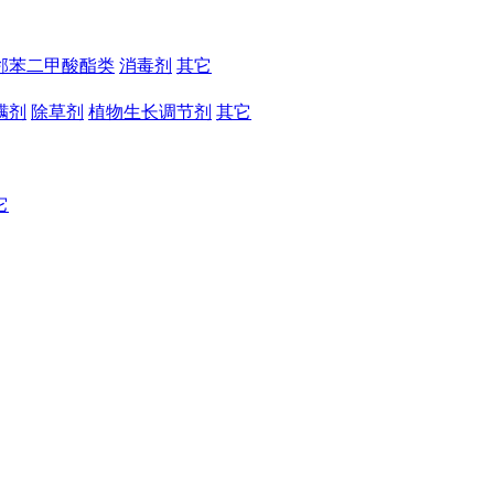
邻苯二甲酸酯类
消毒剂
其它
螨剂
除草剂
植物生长调节剂
其它
它