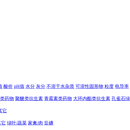
值
酸价
pH值
水分
灰分
不溶于水杂质
可溶性固形物
粒度
电导率
类药物
聚醚类抗生素
青霉素类药物
大环内酯类抗生素
孔雀石绿
其它
其它
绿叶/蔬菜
家禽/肉
盐碘