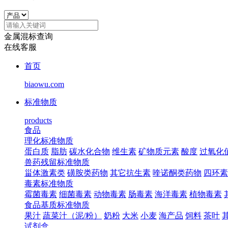
金属混标查询
在线客服
首页
biaowu.com
标准物质
products
食品
理化标准物质
蛋白质
脂肪
碳水化合物
维生素
矿物质元素
酸度
过氧化
兽药残留标准物质
甾体激素类
磺胺类药物
其它抗生素
喹诺酮类药物
四环素
毒素标准物质
霉菌毒素
细菌毒素
动物毒素
肠毒素
海洋毒素
植物毒素
食品基质标准物质
果汁
蔬菜汁（泥/粉）
奶粉
大米
小麦
海产品
饲料
茶叶
试剂盒