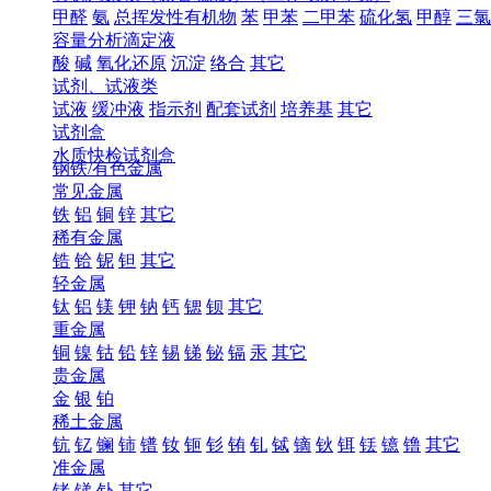
甲醛
氨
总挥发性有机物
苯
甲苯
二甲苯
硫化氢
甲醇
三氯
容量分析滴定液
酸
碱
氧化还原
沉淀
络合
其它
试剂、试液类
试液
缓冲液
指示剂
配套试剂
培养基
其它
试剂盒
水质快检试剂盒
钢铁/有色金属
常见金属
铁
铝
铜
锌
其它
稀有金属
锆
铪
铌
钽
其它
轻金属
钛
铝
镁
钾
钠
钙
锶
钡
其它
重金属
铜
镍
钴
铅
锌
锡
锑
铋
镉
汞
其它
贵金属
金
银
铂
稀土金属
钪
钇
镧
铈
镨
钕
钷
钐
铕
钆
铽
镝
钬
铒
铥
镱
镥
其它
准金属
锗
锑
钋
其它