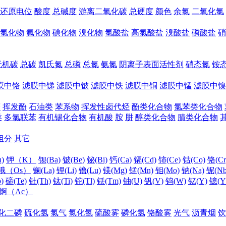
还原电位
酸度
总碱度
游离二氧化碳
总硬度
颜色
余氯
二氧化氯
氯化物
氟化物
碘化物
溴化物
氯酸盐
高氯酸盐
溴酸盐
磷酸盐
硝
无机碳
总碳
凯氏氮
总磷
总氮
氨氮
阴离子表面活性剂
硝态氮
铵
膜中铬
滤膜中锑
滤膜中铍
滤膜中铁
滤膜中铜
滤膜中锰
滤膜中镍
醛
挥发酚
石油类
苯系物
挥发性卤代烃
酚类化合物
氯苯类化合物
类
多氯联苯
有机锡化合物
有机酸
胺
肼
醇类化合物
腈类化合物
组分
其它
)
钾（K）
钡(Ba)
铍(Be)
铋(Bi)
钙(Ca)
镉(Cd)
铈(Ce)
钴(Co)
铬(Cr
锇（Os）
镧(La)
锂(Li)
镥(Lu)
镁(Mg)
锰(Mn)
钼(Mo)
钠(Na)
铌(Nb
)
碲(Te)
钍(Th)
钛(Ti)
铊(Tl)
铥(Tm)
铀(U)
钒(V)
钨(W)
钇(Y)
镱(Y
锕（Ac）
化二磷
硫化氢
氯气
氯化氢
硫酸雾
磷化氢
铬酸雾
光气
沥青烟
饮