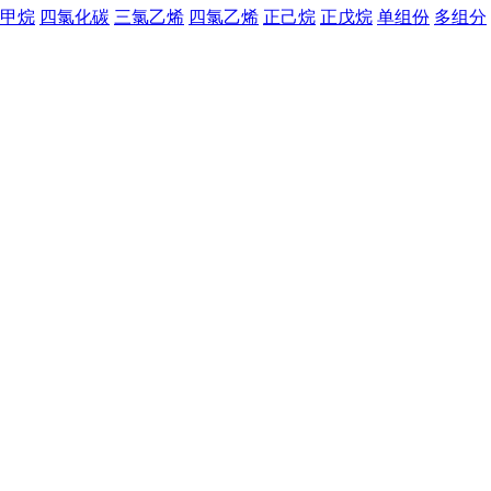
甲烷
四氯化碳
三氯乙烯
四氯乙烯
正己烷
正戊烷
单组份
多组分