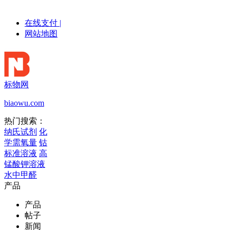
在线支付
|
网站地图
标物网
biaowu.com
热门搜索：
纳氏试剂
化
学需氧量
钴
标准溶液
高
锰酸钾溶液
水中甲醛
产品
产品
帖子
新闻