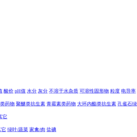
值
酸价
pH值
水分
灰分
不溶于水杂质
可溶性固形物
粒度
电导率
类药物
聚醚类抗生素
青霉素类药物
大环内酯类抗生素
孔雀石绿
其它
其它
绿叶/蔬菜
家禽/肉
盐碘