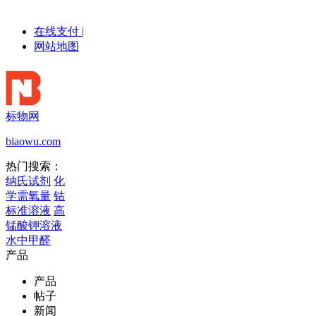
在线支付
|
网站地图
标物网
biaowu.com
热门搜索：
纳氏试剂
化
学需氧量
钴
标准溶液
高
锰酸钾溶液
水中甲醛
产品
产品
帖子
新闻