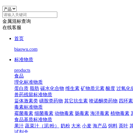
金属混标查询
在线客服
首页
biaowu.com
标准物质
products
食品
理化标准物质
蛋白质
脂肪
碳水化合物
维生素
矿物质元素
酸度
过氧化
兽药残留标准物质
甾体激素类
磺胺类药物
其它抗生素
喹诺酮类药物
四环素
毒素标准物质
霉菌毒素
细菌毒素
动物毒素
肠毒素
海洋毒素
植物毒素
食品基质标准物质
果汁
蔬菜汁（泥/粉）
奶粉
大米
小麦
海产品
饲料
茶叶
试剂盒