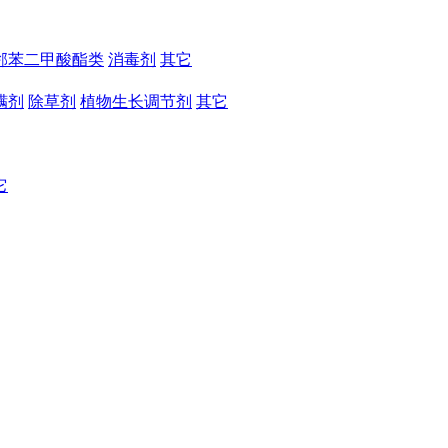
邻苯二甲酸酯类
消毒剂
其它
螨剂
除草剂
植物生长调节剂
其它
它