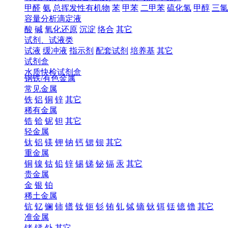
甲醛
氨
总挥发性有机物
苯
甲苯
二甲苯
硫化氢
甲醇
三氯
容量分析滴定液
酸
碱
氧化还原
沉淀
络合
其它
试剂、试液类
试液
缓冲液
指示剂
配套试剂
培养基
其它
试剂盒
水质快检试剂盒
钢铁/有色金属
常见金属
铁
铝
铜
锌
其它
稀有金属
锆
铪
铌
钽
其它
轻金属
钛
铝
镁
钾
钠
钙
锶
钡
其它
重金属
铜
镍
钴
铅
锌
锡
锑
铋
镉
汞
其它
贵金属
金
银
铂
稀土金属
钪
钇
镧
铈
镨
钕
钷
钐
铕
钆
铽
镝
钬
铒
铥
镱
镥
其它
准金属
锗
锑
钋
其它