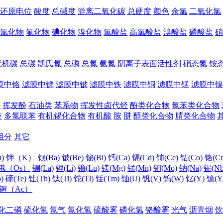
还原电位
酸度
总碱度
游离二氧化碳
总硬度
颜色
余氯
二氧化氯
氯化物
氟化物
碘化物
溴化物
氯酸盐
高氯酸盐
溴酸盐
磷酸盐
硝
无机碳
总碳
凯氏氮
总磷
总氮
氨氮
阴离子表面活性剂
硝态氮
铵
膜中铬
滤膜中锑
滤膜中铍
滤膜中铁
滤膜中铜
滤膜中锰
滤膜中镍
醛
挥发酚
石油类
苯系物
挥发性卤代烃
酚类化合物
氯苯类化合物
类
多氯联苯
有机锡化合物
有机酸
胺
肼
醇类化合物
腈类化合物
组分
其它
)
钾（K）
钡(Ba)
铍(Be)
铋(Bi)
钙(Ca)
镉(Cd)
铈(Ce)
钴(Co)
铬(Cr
锇（Os）
镧(La)
锂(Li)
镥(Lu)
镁(Mg)
锰(Mn)
钼(Mo)
钠(Na)
铌(Nb
)
碲(Te)
钍(Th)
钛(Ti)
铊(Tl)
铥(Tm)
铀(U)
钒(V)
钨(W)
钇(Y)
镱(Y
锕（Ac）
化二磷
硫化氢
氯气
氯化氢
硫酸雾
磷化氢
铬酸雾
光气
沥青烟
饮