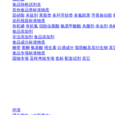
食品快检试剂盒
其他食品类标准物质
亚硝胺
杀鼠剂
苯胺类
多环芳烃类
多氯联苯
芳香族伯胺
农药残留标准物质
有机磷
有机氯
拟除虫菊酯
氨基甲酸酯
杀菌剂
杀虫剂
杀
食品添加剂
非法添加剂
食品添加剂
食品成分标准物质
糖类
黄酮
氨基酸
维生素
白酒成分
脂肪酸及其衍生物
其
食品专项标准物质
国抽专项
盲样考核专项
套标
配套试剂
其它
环境