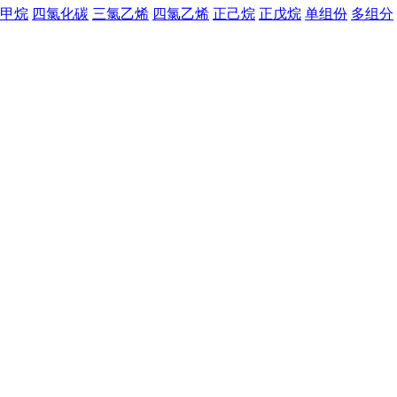
甲烷
四氯化碳
三氯乙烯
四氯乙烯
正己烷
正戊烷
单组份
多组分