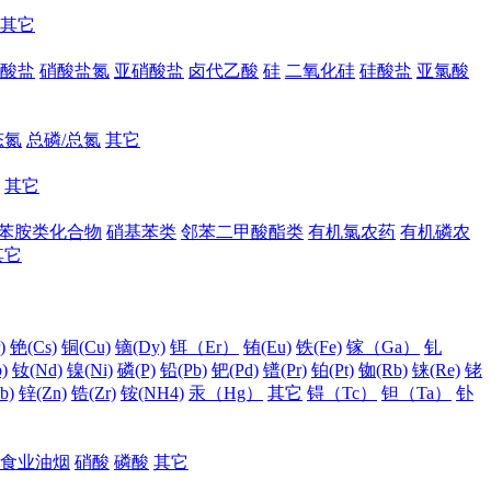
其它
酸盐
硝酸盐氮
亚硝酸盐
卤代乙酸
硅
二氧化硅
硅酸盐
亚氯酸
态氮
总磷/总氮
其它
其它
苯胺类化合物
硝基苯类
邻苯二甲酸酯类
有机氯农药
有机磷农
其它
)
铯(Cs)
铜(Cu)
镝(Dy)
铒（Er）
铕(Eu)
铁(Fe)
镓（Ga）
钆
)
钕(Nd)
镍(Ni)
磷(P)
铅(Pb)
钯(Pd)
镨(Pr)
铂(Pt)
铷(Rb)
铼(Re)
铑
b)
锌(Zn)
锆(Zr)
铵(NH4)
汞（Hg）
其它
锝（Tc）
钽（Ta）
钋
食业油烟
硝酸
磷酸
其它