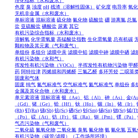
理化指标（水和废水）
色度
臭
浊度
pH
残渣（溶解性固体）
矿化度
电导率
氧化
无机非金属（水和废水）
单标溶液
混标溶液
硫化物
氰化物
硫酸盐
硼
游离氯
总氯
盐
亚硫酸盐
碘酸盐
尿素
其它
有机污染综合指标（水和废水）
溶解氧
化学需氧量
高锰酸盐指数
生化需氧量
总有机碳
颗粒物及其元素（气和废气）
单组份
多组分
滤膜中汞
滤膜中铅
滤膜中砷
滤膜中硒
滤
有机污染物（水和气）
挥发性有机污染物（VOCs）
半挥发性有机物污染物
甲
药
阿特拉津
丙烯腈和丙烯醛
三氯乙醛
多环芳烃
二噁英
固废和气体
固废
纯气
氮气标准气
空气标准气
氦气标准气
单组份
多
金属及其化合物（水和废水）
单元素溶液
混标溶液
银（Ag）
铝（Al）
砷（As）
金(Au
（Gd）
锗（Ge）
铪（Hf）
钬（Ho）
铟（In）
铱（Ir）
(Rh)
钌(Ru)
锑(Sb)
钪(Sc)
硒(Se)
钐(Sm)
锡(Sn)
锶(Sr)
铽(Tb
（Po）
砹（At）
钫（Fr）
镭（Ra）
钷（Pm）
镤（Pa）
气态污染物（气和废气）
二氧化硫
氮氧化物
二氧化氮
臭氧
氟化物
氨
氰化氢
五氧
有机污染物（碳管/滤膜）（工作场所环境）