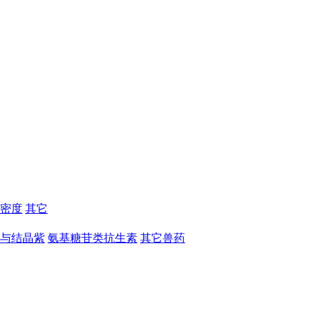
密度
其它
与结晶紫
氨基糖苷类抗生素
其它兽药