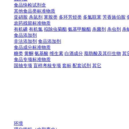
食品快检试剂盒
其他食品类标准物质
亚硝胺
杀鼠剂
苯胺类
多环芳烃类
多氯联苯
芳香族伯胺
农药残留标准物质
有机磷
有机氯
拟除虫菊酯
氨基甲酸酯
杀菌剂
杀虫剂
杀
食品添加剂
非法添加剂
食品添加剂
食品成分标准物质
糖类
黄酮
氨基酸
维生素
白酒成分
脂肪酸及其衍生物
其
食品专项标准物质
国抽专项
盲样考核专项
套标
配套试剂
其它
环境