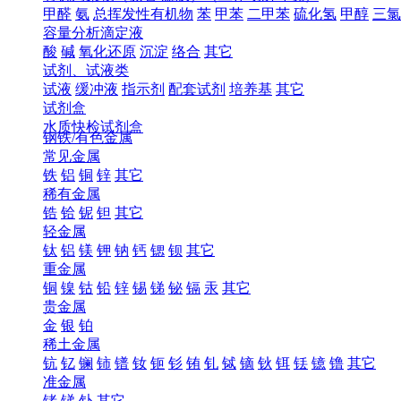
甲醛
氨
总挥发性有机物
苯
甲苯
二甲苯
硫化氢
甲醇
三氯
容量分析滴定液
酸
碱
氧化还原
沉淀
络合
其它
试剂、试液类
试液
缓冲液
指示剂
配套试剂
培养基
其它
试剂盒
水质快检试剂盒
钢铁/有色金属
常见金属
铁
铝
铜
锌
其它
稀有金属
锆
铪
铌
钽
其它
轻金属
钛
铝
镁
钾
钠
钙
锶
钡
其它
重金属
铜
镍
钴
铅
锌
锡
锑
铋
镉
汞
其它
贵金属
金
银
铂
稀土金属
钪
钇
镧
铈
镨
钕
钷
钐
铕
钆
铽
镝
钬
铒
铥
镱
镥
其它
准金属
锗
锑
钋
其它