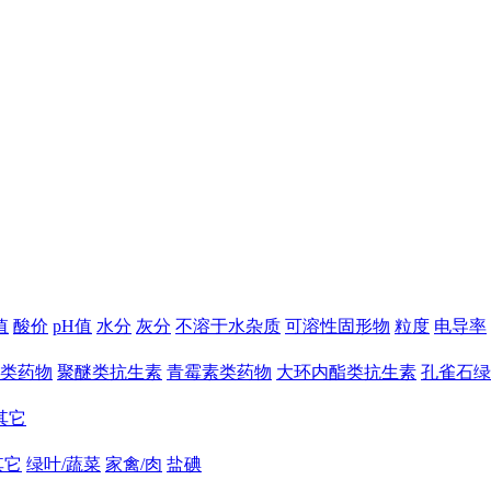
值
酸价
pH值
水分
灰分
不溶于水杂质
可溶性固形物
粒度
电导率
类药物
聚醚类抗生素
青霉素类药物
大环内酯类抗生素
孔雀石绿
其它
其它
绿叶/蔬菜
家禽/肉
盐碘