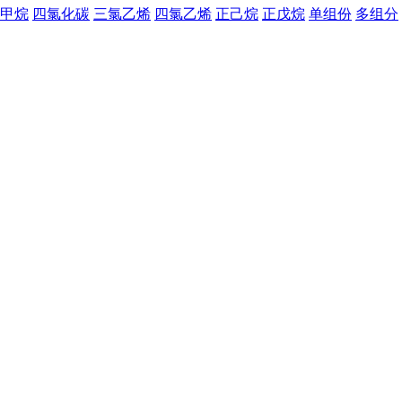
甲烷
四氯化碳
三氯乙烯
四氯乙烯
正己烷
正戊烷
单组份
多组分