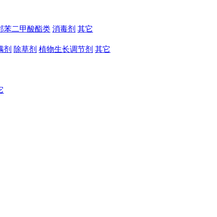
邻苯二甲酸酯类
消毒剂
其它
螨剂
除草剂
植物生长调节剂
其它
它