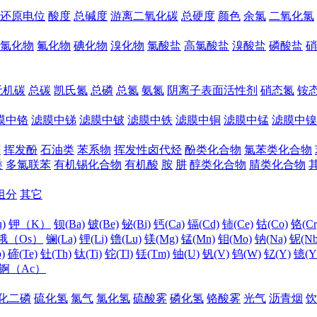
还原电位
酸度
总碱度
游离二氧化碳
总硬度
颜色
余氯
二氧化氯
氯化物
氟化物
碘化物
溴化物
氯酸盐
高氯酸盐
溴酸盐
磷酸盐
硝
无机碳
总碳
凯氏氮
总磷
总氮
氨氮
阴离子表面活性剂
硝态氮
铵
膜中铬
滤膜中锑
滤膜中铍
滤膜中铁
滤膜中铜
滤膜中锰
滤膜中镍
醛
挥发酚
石油类
苯系物
挥发性卤代烃
酚类化合物
氯苯类化合物
类
多氯联苯
有机锡化合物
有机酸
胺
肼
醇类化合物
腈类化合物
组分
其它
)
钾（K）
钡(Ba)
铍(Be)
铋(Bi)
钙(Ca)
镉(Cd)
铈(Ce)
钴(Co)
铬(Cr
锇（Os）
镧(La)
锂(Li)
镥(Lu)
镁(Mg)
锰(Mn)
钼(Mo)
钠(Na)
铌(Nb
)
碲(Te)
钍(Th)
钛(Ti)
铊(Tl)
铥(Tm)
铀(U)
钒(V)
钨(W)
钇(Y)
镱(Y
锕（Ac）
化二磷
硫化氢
氯气
氯化氢
硫酸雾
磷化氢
铬酸雾
光气
沥青烟
饮