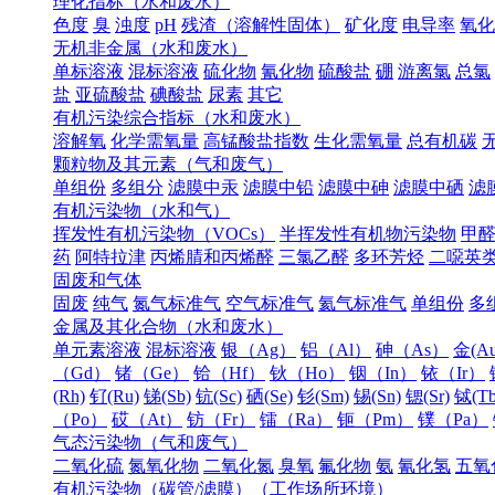
理化指标（水和废水）
色度
臭
浊度
pH
残渣（溶解性固体）
矿化度
电导率
氧化
无机非金属（水和废水）
单标溶液
混标溶液
硫化物
氰化物
硫酸盐
硼
游离氯
总氯
盐
亚硫酸盐
碘酸盐
尿素
其它
有机污染综合指标（水和废水）
溶解氧
化学需氧量
高锰酸盐指数
生化需氧量
总有机碳
颗粒物及其元素（气和废气）
单组份
多组分
滤膜中汞
滤膜中铅
滤膜中砷
滤膜中硒
滤
有机污染物（水和气）
挥发性有机污染物（VOCs）
半挥发性有机物污染物
甲
药
阿特拉津
丙烯腈和丙烯醛
三氯乙醛
多环芳烃
二噁英
固废和气体
固废
纯气
氮气标准气
空气标准气
氦气标准气
单组份
多
金属及其化合物（水和废水）
单元素溶液
混标溶液
银（Ag）
铝（Al）
砷（As）
金(Au
（Gd）
锗（Ge）
铪（Hf）
钬（Ho）
铟（In）
铱（Ir）
(Rh)
钌(Ru)
锑(Sb)
钪(Sc)
硒(Se)
钐(Sm)
锡(Sn)
锶(Sr)
铽(Tb
（Po）
砹（At）
钫（Fr）
镭（Ra）
钷（Pm）
镤（Pa）
气态污染物（气和废气）
二氧化硫
氮氧化物
二氧化氮
臭氧
氟化物
氨
氰化氢
五氧
有机污染物（碳管/滤膜）（工作场所环境）