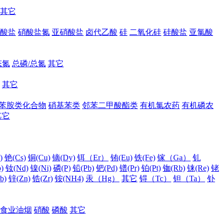
其它
酸盐
硝酸盐氮
亚硝酸盐
卤代乙酸
硅
二氧化硅
硅酸盐
亚氯酸
态氮
总磷/总氮
其它
其它
苯胺类化合物
硝基苯类
邻苯二甲酸酯类
有机氯农药
有机磷农
其它
)
铯(Cs)
铜(Cu)
镝(Dy)
铒（Er）
铕(Eu)
铁(Fe)
镓（Ga）
钆
)
钕(Nd)
镍(Ni)
磷(P)
铅(Pb)
钯(Pd)
镨(Pr)
铂(Pt)
铷(Rb)
铼(Re)
铑
b)
锌(Zn)
锆(Zr)
铵(NH4)
汞（Hg）
其它
锝（Tc）
钽（Ta）
钋
食业油烟
硝酸
磷酸
其它