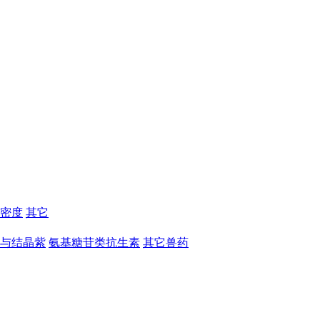
密度
其它
与结晶紫
氨基糖苷类抗生素
其它兽药