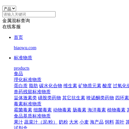
金属混标查询
在线客服
首页
biaowu.com
标准物质
products
食品
理化标准物质
蛋白质
脂肪
碳水化合物
维生素
矿物质元素
酸度
过氧化
兽药残留标准物质
甾体激素类
磺胺类药物
其它抗生素
喹诺酮类药物
四环素
毒素标准物质
霉菌毒素
细菌毒素
动物毒素
肠毒素
海洋毒素
植物毒素
食品基质标准物质
果汁
蔬菜汁（泥/粉）
奶粉
大米
小麦
海产品
饲料
茶叶
试剂盒