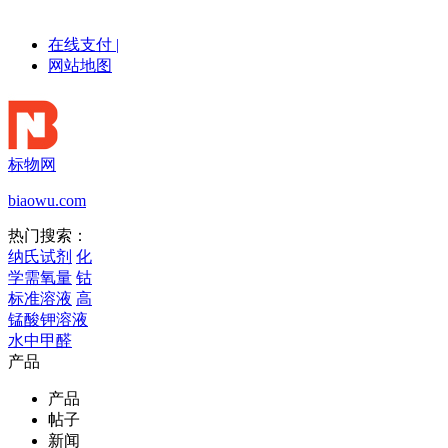
在线支付
|
网站地图
标物网
biaowu.com
热门搜索：
纳氏试剂
化
学需氧量
钴
标准溶液
高
锰酸钾溶液
水中甲醛
产品
产品
帖子
新闻