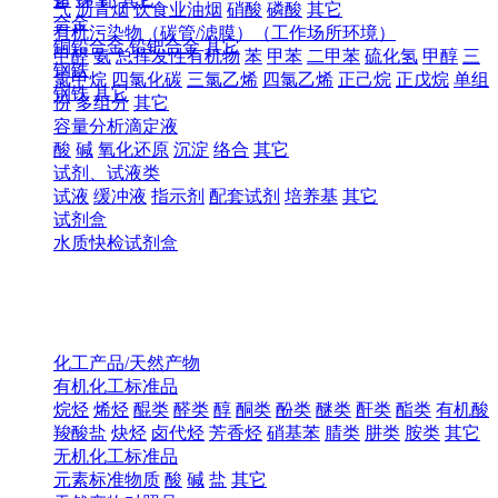
气
沥青烟
饮食业油烟
硝酸
磷酸
其它
合金
有机污染物（碳管/滤膜）（工作场所环境）
铜铅合金
铅钯合金
其它
甲醛
氨
总挥发性有机物
苯
甲苯
二甲苯
硫化氢
甲醇
三
钢铁
氯甲烷
四氯化碳
三氯乙烯
四氯乙烯
正己烷
正戊烷
单组
钢铁
其它
份
多组分
其它
容量分析滴定液
酸
碱
氧化还原
沉淀
络合
其它
试剂、试液类
试液
缓冲液
指示剂
配套试剂
培养基
其它
试剂盒
水质快检试剂盒
化工产品/天然产物
有机化工标准品
烷烃
烯烃
醌类
醛类
醇
酮类
酚类
醚类
酐类
酯类
有机酸
羧酸盐
炔烃
卤代烃
芳香烃
硝基苯
腈类
肼类
胺类
其它
无机化工标准品
元素标准物质
酸
碱
盐
其它