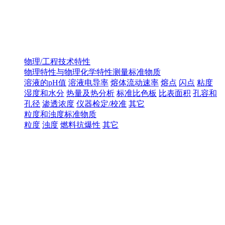
物理/工程技术特性
物理特性与物理化学特性测量标准物质
溶液的pH值
溶液电导率
熔体流动速率
熔点
闪点
粘度
湿度和水分
热量及热分析
标准比色板
比表面积
孔容和
孔径
渗透浓度
仪器检定/校准
其它
粒度和浊度标准物质
粒度
浊度
燃料抗爆性
其它