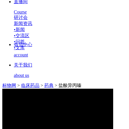
直播间
Course
研讨会
新闻资讯
•
新闻
•
交流区
•
问答
会员中心
•
文库
account
关于我们
about us
标物网
>
临床药品
>
药典
>
盐酸异丙嗪