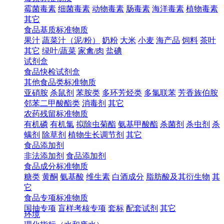
霉菌毒素
细菌毒素
动物毒素
肠毒素
海洋毒素
植物毒素
其它
食品基质标准物质
果汁
蔬菜汁（泥/粉）
奶粉
大米
小麦
海产品
饲料
茶叶
其它
绿叶/蔬菜
家禽/肉
盐碘
试剂盒
食品快检试剂盒
其他食品类标准物质
亚硝胺
杀鼠剂
苯胺类
多环芳烃类
多氯联苯
芳香族伯胺
邻苯二甲酸酯类
消毒剂
其它
农药残留标准物质
有机磷
有机氯
拟除虫菊酯
氨基甲酸酯
杀菌剂
杀虫剂
杀
螨剂
除草剂
植物生长调节剂
其它
食品添加剂
非法添加剂
食品添加剂
食品成分标准物质
糖类
黄酮
氨基酸
维生素
白酒成分
脂肪酸及其衍生物
其
它
食品专项标准物质
国抽专项
盲样考核专项
套标
配套试剂
其它
环境