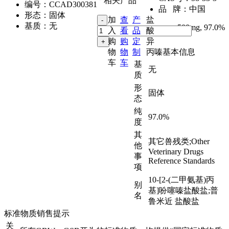
相关产品
编号：
CCAD300381
品 牌：
中国
形态：
固体
加
查
产
盐
基质：
无
500mg
,
97.0%
入
看
品
酸
购
购
定
异
物
物
制
丙嗪基本信息
车
车
基
无
质
形
固体
态
纯
97.0%
度
其
其它兽残类;Other
他
Veterinary Drugs
事
Reference Standards
项
10-[2-(二甲氨基)丙
别
基]吩噻嗪盐酸盐;普
名
鲁米近 盐酸盐
标准物质销售提示
关