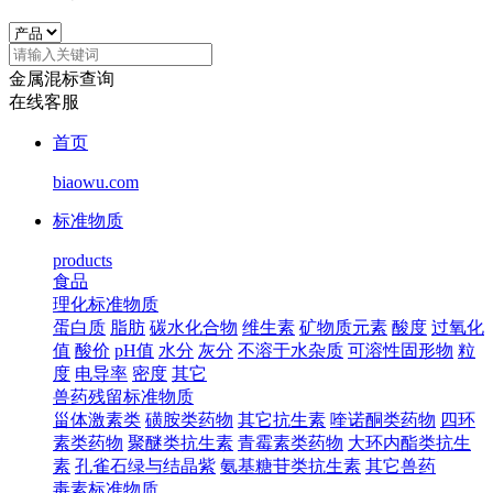
金属混标查询
在线客服
首页
biaowu.com
标准物质
products
食品
理化标准物质
蛋白质
脂肪
碳水化合物
维生素
矿物质元素
酸度
过氧化
值
酸价
pH值
水分
灰分
不溶于水杂质
可溶性固形物
粒
度
电导率
密度
其它
兽药残留标准物质
甾体激素类
磺胺类药物
其它抗生素
喹诺酮类药物
四环
素类药物
聚醚类抗生素
青霉素类药物
大环内酯类抗生
素
孔雀石绿与结晶紫
氨基糖苷类抗生素
其它兽药
毒素标准物质