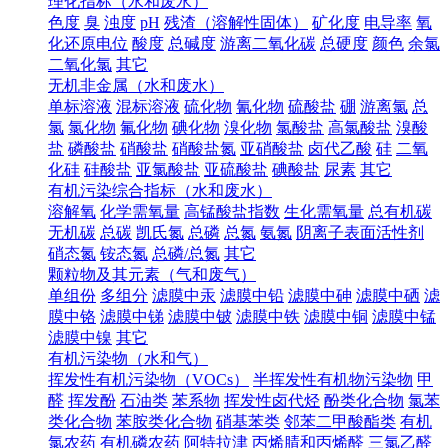
理化指标（水和废水）
色度
臭
浊度
pH
残渣（溶解性固体）
矿化度
电导率
氧
化还原电位
酸度
总碱度
游离二氧化碳
总硬度
颜色
余氯
二氧化氯
其它
无机非金属（水和废水）
单标溶液
混标溶液
硫化物
氰化物
硫酸盐
硼
游离氯
总
氯
氯化物
氟化物
碘化物
溴化物
氯酸盐
高氯酸盐
溴酸
盐
磷酸盐
硝酸盐
硝酸盐氮
亚硝酸盐
卤代乙酸
硅
二氧
化硅
硅酸盐
亚氯酸盐
亚硫酸盐
碘酸盐
尿素
其它
有机污染综合指标（水和废水）
溶解氧
化学需氧量
高锰酸盐指数
生化需氧量
总有机碳
无机碳
总碳
凯氏氮
总磷
总氮
氨氮
阴离子表面活性剂
硝态氮
铵态氮
总磷/总氮
其它
颗粒物及其元素（气和废气）
单组份
多组分
滤膜中汞
滤膜中铅
滤膜中砷
滤膜中硒
滤
膜中铬
滤膜中锑
滤膜中铍
滤膜中铁
滤膜中铜
滤膜中锰
滤膜中镍
其它
有机污染物（水和气）
挥发性有机污染物（VOCs）
半挥发性有机物污染物
甲
醛
挥发酚
石油类
苯系物
挥发性卤代烃
酚类化合物
氯苯
类化合物
苯胺类化合物
硝基苯类
邻苯二甲酸酯类
有机
氯农药
有机磷农药
阿特拉津
丙烯腈和丙烯醛
三氯乙醛