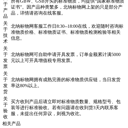
所有GBW、GSB开头的标准物质，均提供“国家标准物质
于
证书”。因产品种类繁多，北纳标物网上架的只是部分产
产
品，详情请咨询在线客服。
品
关
北纳标物网客服工作日8:30--18:00在线，欢迎随时咨询标
于
准物质价格、标准物质证书、标准物质检测检验等相关
技
信息。
术
关
于
北纳标物网可自助申请开具发票，订单金额累计满5000
发
元以上可开具增值税专用发票。
票
关
于
北纳标物网拥有成熟完善的标准物质供应链，当日发货
发
率达80%以上。
货
关
买方收到产品后请立即对标准物质数量、规格型号、包
于
装等进行标准验收。若有问题请在收到货3天内联系客
验
服，未提出任何异议，则视为收讫。
收
相关产品