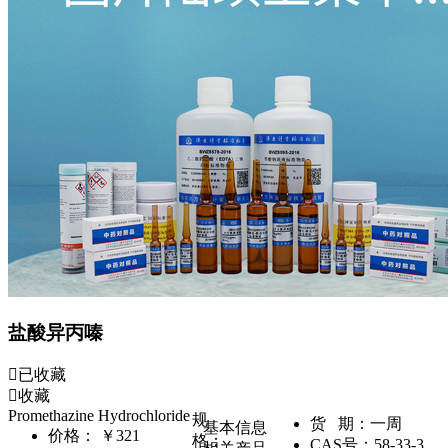
盐酸异丙嗪
已收藏
收藏
Promethazine Hydrochloride
规
货 期：
一周
基本信息
价格：
￥321
格：
CAS号：
58-33-3