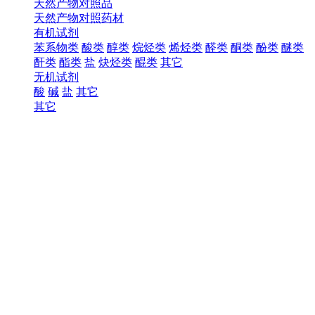
天然产物对照品
天然产物对照药材
有机试剂
苯系物类
酸类
醇类
烷烃类
烯烃类
醛类
酮类
酚类
醚类
酐类
酯类
盐
炔烃类
醌类
其它
无机试剂
酸
碱
盐
其它
其它