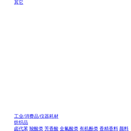
其它
工业/消费品/仪器耗材
纺织品
卤代苯
羧酸类
芳香酸
全氟酸类
有机酚类
香精香料
颜料