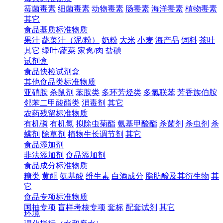
霉菌毒素
细菌毒素
动物毒素
肠毒素
海洋毒素
植物毒素
其它
食品基质标准物质
果汁
蔬菜汁（泥/粉）
奶粉
大米
小麦
海产品
饲料
茶叶
其它
绿叶/蔬菜
家禽/肉
盐碘
试剂盒
食品快检试剂盒
其他食品类标准物质
亚硝胺
杀鼠剂
苯胺类
多环芳烃类
多氯联苯
芳香族伯胺
邻苯二甲酸酯类
消毒剂
其它
农药残留标准物质
有机磷
有机氯
拟除虫菊酯
氨基甲酸酯
杀菌剂
杀虫剂
杀
螨剂
除草剂
植物生长调节剂
其它
食品添加剂
非法添加剂
食品添加剂
食品成分标准物质
糖类
黄酮
氨基酸
维生素
白酒成分
脂肪酸及其衍生物
其
它
食品专项标准物质
国抽专项
盲样考核专项
套标
配套试剂
其它
环境