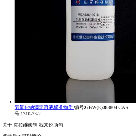
氢氧化钠滴定溶液标准物质
编号:GBW(E)083804 CAS
号:1310-73-2
关于
克拉维酸钾
我来说两句