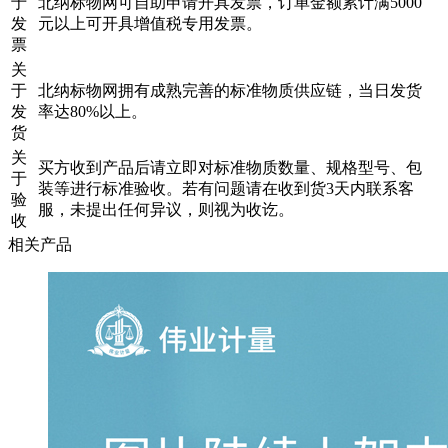
于
北纳标物网可自助申请开具发票，订单金额累计满5000
发
元以上可开具增值税专用发票。
票
关
于
北纳标物网拥有成熟完善的标准物质供应链，当日发货
发
率达80%以上。
货
关
买方收到产品后请立即对标准物质数量、规格型号、包
于
装等进行标准验收。若有问题请在收到货3天内联系客
验
服，未提出任何异议，则视为收讫。
收
相关产品