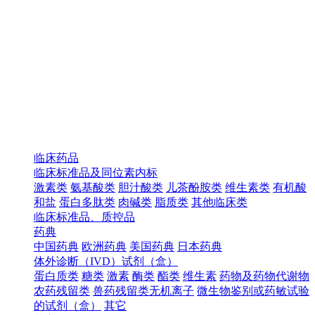
临床药品
临床标准品及同位素内标
激素类
氨基酸类
胆汁酸类
儿茶酚胺类
维生素类
有机酸
和盐
蛋白多肽类
肉碱类
脂质类
其他临床类
临床标准品、质控品
药典
中国药典
欧洲药典
美国药典
日本药典
体外诊断（IVD）试剂（盒）
蛋白质类
糖类
激素
酶类
酯类
维生素
药物及药物代谢物
农药残留类
兽药残留类无机离子
微生物鉴别或药敏试验
的试剂（盒）
其它