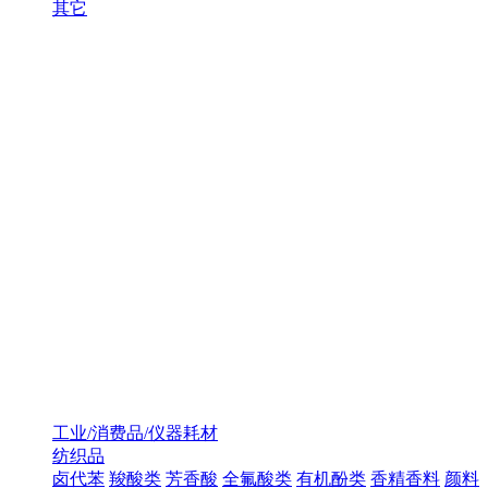
其它
工业/消费品/仪器耗材
纺织品
卤代苯
羧酸类
芳香酸
全氟酸类
有机酚类
香精香料
颜料