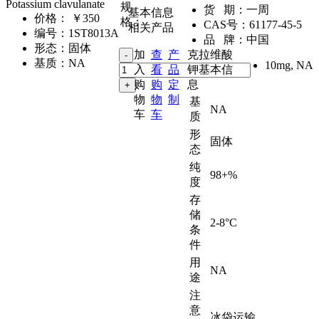
Potassium clavulanate
规
货 期：
一周
基本信息
价格：
￥350
格：
CAS号：
61177-45-5
相关产品
编号：
1ST8013A
品 牌：
中国
形态：
固体
加
查
产
克拉维酸
基质：
NA
10mg
,
NA
入
看
品
钾基本信
购
购
定
息
物
物
制
基
NA
车
车
质
形
固体
态
纯
98+%
度
存
储
2-8°C
条
件
用
NA
途
注
意
冰袋运输