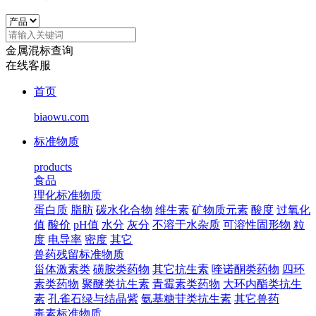
金属混标查询
在线客服
首页
biaowu.com
标准物质
products
食品
理化标准物质
蛋白质
脂肪
碳水化合物
维生素
矿物质元素
酸度
过氧化
值
酸价
pH值
水分
灰分
不溶于水杂质
可溶性固形物
粒
度
电导率
密度
其它
兽药残留标准物质
甾体激素类
磺胺类药物
其它抗生素
喹诺酮类药物
四环
素类药物
聚醚类抗生素
青霉素类药物
大环内酯类抗生
素
孔雀石绿与结晶紫
氨基糖苷类抗生素
其它兽药
毒素标准物质