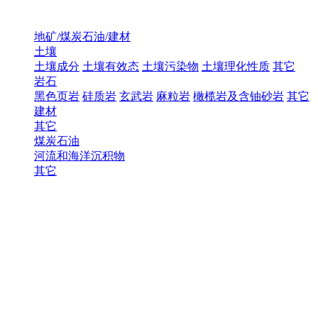
地矿/煤炭石油/建材
土壤
土壤成分
土壤有效态
土壤污染物
土壤理化性质
其它
岩石
黑色页岩
硅质岩
玄武岩
麻粒岩
橄榄岩及含铀砂岩
其它
建材
其它
煤炭石油
河流和海洋沉积物
其它