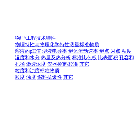
物理/工程技术特性
物理特性与物理化学特性测量标准物质
溶液的pH值
溶液电导率
熔体流动速率
熔点
闪点
粘度
湿度和水分
热量及热分析
标准比色板
比表面积
孔容和
孔径
渗透浓度
仪器检定/校准
其它
粒度和浊度标准物质
粒度
浊度
燃料抗爆性
其它