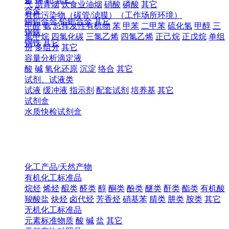
气
沥青烟
饮食业油烟
硝酸
磷酸
其它
合金
有机污染物（碳管/滤膜）（工作场所环境）
铜铅合金
铅钯合金
其它
甲醛
氨
总挥发性有机物
苯
甲苯
二甲苯
硫化氢
甲醇
三
钢铁
氯甲烷
四氯化碳
三氯乙烯
四氯乙烯
正己烷
正戊烷
单组
钢铁
其它
份
多组分
其它
容量分析滴定液
酸
碱
氧化还原
沉淀
络合
其它
试剂、试液类
试液
缓冲液
指示剂
配套试剂
培养基
其它
试剂盒
水质快检试剂盒
化工产品/天然产物
有机化工标准品
烷烃
烯烃
醌类
醛类
醇
酮类
酚类
醚类
酐类
酯类
有机酸
羧酸盐
炔烃
卤代烃
芳香烃
硝基苯
腈类
肼类
胺类
其它
无机化工标准品
元素标准物质
酸
碱
盐
其它