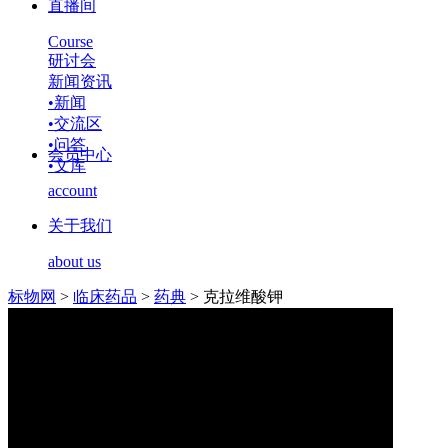
直播间
Course
研讨会
新闻资讯
•
新闻
•
交流区
•
问答
会员中心
•
文库
account
关于我们
about us
标物网
>
临床药品
>
药典
>
克拉维酸钾