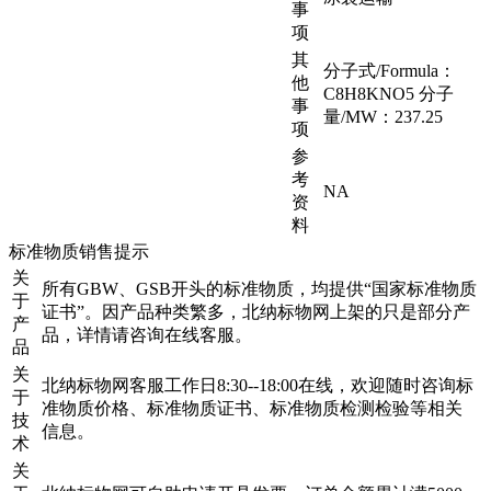
事
项
其
分子式/Formula：
他
C8H8KNO5 分子
事
量/MW：237.25
项
参
考
NA
资
料
标准物质销售提示
关
所有GBW、GSB开头的标准物质，均提供“国家标准物质
于
证书”。因产品种类繁多，北纳标物网上架的只是部分产
产
品，详情请咨询在线客服。
品
关
北纳标物网客服工作日8:30--18:00在线，欢迎随时咨询标
于
准物质价格、标准物质证书、标准物质检测检验等相关
技
信息。
术
关