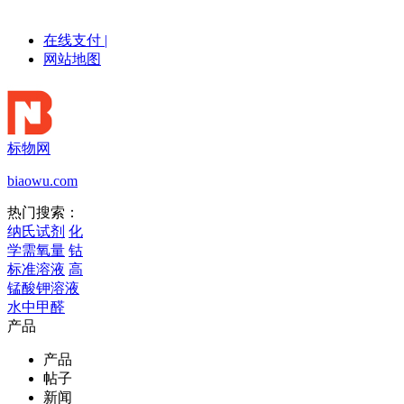
在线支付
|
网站地图
标物网
biaowu.com
热门搜索：
纳氏试剂
化
学需氧量
钴
标准溶液
高
锰酸钾溶液
水中甲醛
产品
产品
帖子
新闻