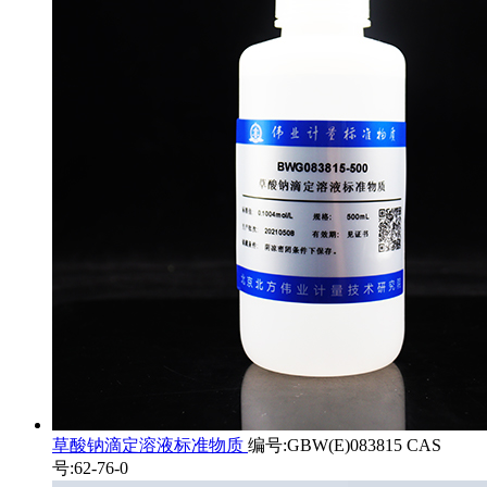
草酸钠滴定溶液标准物质
编号:GBW(E)083815 CAS
号:62-76-0