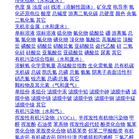
理化指标（水和废水）
色度
臭
浊度
pH
残渣（溶解性固体）
矿化度
电导率
氧
化还原电位
酸度
总碱度
游离二氧化碳
总硬度
颜色
余氯
二氧化氯
其它
无机非金属（水和废水）
单标溶液
混标溶液
硫化物
氰化物
硫酸盐
硼
游离氯
总
氯
氯化物
氟化物
碘化物
溴化物
氯酸盐
高氯酸盐
溴酸
盐
磷酸盐
硝酸盐
硝酸盐氮
亚硝酸盐
卤代乙酸
硅
二氧
化硅
硅酸盐
亚氯酸盐
亚硫酸盐
碘酸盐
尿素
其它
有机污染综合指标（水和废水）
溶解氧
化学需氧量
高锰酸盐指数
生化需氧量
总有机碳
无机碳
总碳
凯氏氮
总磷
总氮
氨氮
阴离子表面活性剂
硝态氮
铵态氮
总磷/总氮
其它
颗粒物及其元素（气和废气）
单组份
多组分
滤膜中汞
滤膜中铅
滤膜中砷
滤膜中硒
滤
膜中铬
滤膜中锑
滤膜中铍
滤膜中铁
滤膜中铜
滤膜中锰
滤膜中镍
其它
有机污染物（水和气）
挥发性有机污染物（VOCs）
半挥发性有机物污染物
甲
醛
挥发酚
石油类
苯系物
挥发性卤代烃
酚类化合物
氯苯
类化合物
苯胺类化合物
硝基苯类
邻苯二甲酸酯类
有机
氯农药
有机磷农药
阿特拉津
丙烯腈和丙烯醛
三氯乙醛