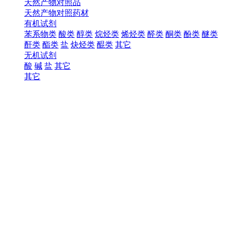
天然产物对照品
天然产物对照药材
有机试剂
苯系物类
酸类
醇类
烷烃类
烯烃类
醛类
酮类
酚类
醚类
酐类
酯类
盐
炔烃类
醌类
其它
无机试剂
酸
碱
盐
其它
其它