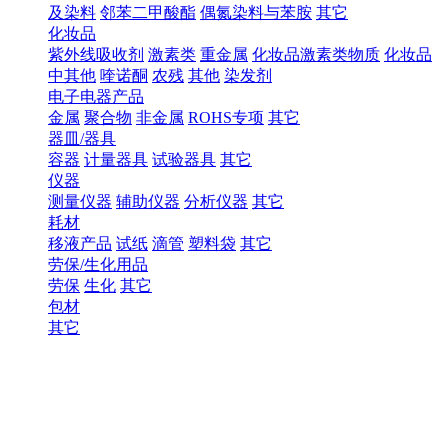
及染料
邻苯二甲酸酯
偶氮染料与苯胺
其它
化妆品
紫外线吸收剂
激素类
重金属
化妆品激素类物质
化妆品
中其他
喹诺酮
农残
其他
染发剂
电子电器产品
金属
聚合物
非金属
ROHS专项
其它
器皿/器具
容器
计量器具
试验器具
其它
仪器
测量仪器
辅助仪器
分析仪器
其它
耗材
移液产品
试纸
滴管
塑料袋
其它
劳保/生化用品
劳保
生化
其它
包材
其它