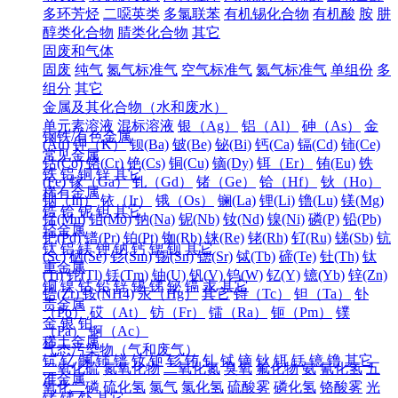
多环芳烃
二噁英类
多氯联苯
有机锡化合物
有机酸
胺
肼
醇类化合物
腈类化合物
其它
固废和气体
固废
纯气
氮气标准气
空气标准气
氦气标准气
单组份
多
组分
其它
金属及其化合物（水和废水）
单元素溶液
混标溶液
银（Ag）
铝（Al）
砷（As）
金
钢铁/有色金属
(Au)
钾（K）
钡(Ba)
铍(Be)
铋(Bi)
钙(Ca)
镉(Cd)
铈(Ce)
常见金属
钴(Co)
铬(Cr)
铯(Cs)
铜(Cu)
镝(Dy)
铒（Er）
铕(Eu)
铁
铁
铝
铜
锌
其它
(Fe)
镓（Ga）
钆（Gd）
锗（Ge）
铪（Hf）
钬（Ho）
稀有金属
铟（In）
铱（Ir）
锇（Os）
镧(La)
锂(Li)
镥(Lu)
镁(Mg)
锆
铪
铌
钽
其它
锰(Mn)
钼(Mo)
钠(Na)
铌(Nb)
钕(Nd)
镍(Ni)
磷(P)
铅(Pb)
轻金属
钯(Pd)
镨(Pr)
铂(Pt)
铷(Rb)
铼(Re)
铑(Rh)
钌(Ru)
锑(Sb)
钪
钛
铝
镁
钾
钠
钙
锶
钡
其它
(Sc)
硒(Se)
钐(Sm)
锡(Sn)
锶(Sr)
铽(Tb)
碲(Te)
钍(Th)
钛
重金属
(Ti)
铊(Tl)
铥(Tm)
铀(U)
钒(V)
钨(W)
钇(Y)
镱(Yb)
锌(Zn)
铜
镍
钴
铅
锌
锡
锑
铋
镉
汞
其它
锆(Zr)
铵(NH4)
汞（Hg）
其它
锝（Tc）
钽（Ta）
钋
贵金属
（Po）
砹（At）
钫（Fr）
镭（Ra）
钷（Pm）
镤
金
银
铂
（Pa）
锕（Ac）
稀土金属
气态污染物（气和废气）
钪
钇
镧
铈
镨
钕
钷
钐
铕
钆
铽
镝
钬
铒
铥
镱
镥
其它
二氧化硫
氮氧化物
二氧化氮
臭氧
氟化物
氨
氰化氢
五
准金属
氧化二磷
硫化氢
氯气
氯化氢
硫酸雾
磷化氢
铬酸雾
光
锗
锑
钋
其它