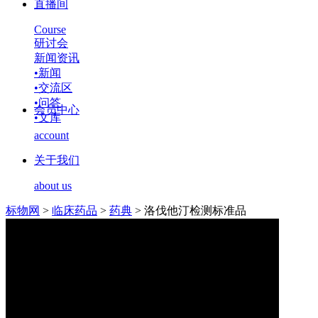
直播间
Course
研讨会
新闻资讯
•
新闻
•
交流区
•
问答
会员中心
•
文库
account
关于我们
about us
标物网
>
临床药品
>
药典
>
洛伐他汀检测标准品