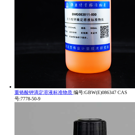
重铬酸钾滴定溶液标准物质
编号:GBW(E)086347 CAS
号:7778-50-9