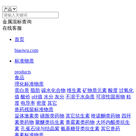
金属混标查询
在线客服
首页
biaowu.com
标准物质
products
食品
理化标准物质
蛋白质
脂肪
碳水化合物
维生素
矿物质元素
酸度
过氧化
值
酸价
pH值
水分
灰分
不溶于水杂质
可溶性固形物
粒
度
电导率
密度
其它
兽药残留标准物质
甾体激素类
磺胺类药物
其它抗生素
喹诺酮类药物
四环
素类药物
聚醚类抗生素
青霉素类药物
大环内酯类抗生
素
孔雀石绿与结晶紫
氨基糖苷类抗生素
其它兽药
毒素标准物质