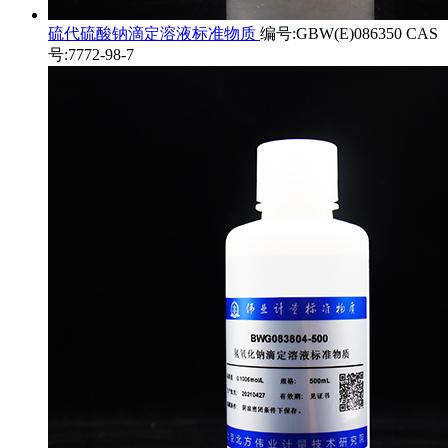
硫代硫酸钠滴定溶液标准物质
编号:GBW(E)086350 CAS
号:7772-98-7