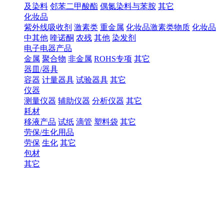
及染料
邻苯二甲酸酯
偶氮染料与苯胺
其它
化妆品
紫外线吸收剂
激素类
重金属
化妆品激素类物质
化妆品
中其他
喹诺酮
农残
其他
染发剂
电子电器产品
金属
聚合物
非金属
ROHS专项
其它
器皿/器具
容器
计量器具
试验器具
其它
仪器
测量仪器
辅助仪器
分析仪器
其它
耗材
移液产品
试纸
滴管
塑料袋
其它
劳保/生化用品
劳保
生化
其它
包材
其它