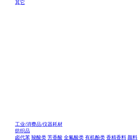
其它
工业/消费品/仪器耗材
纺织品
卤代苯
羧酸类
芳香酸
全氟酸类
有机酚类
香精香料
颜料