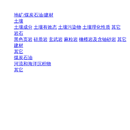
地矿/煤炭石油/建材
土壤
土壤成分
土壤有效态
土壤污染物
土壤理化性质
其它
岩石
黑色页岩
硅质岩
玄武岩
麻粒岩
橄榄岩及含铀砂岩
其它
建材
其它
煤炭石油
河流和海洋沉积物
其它