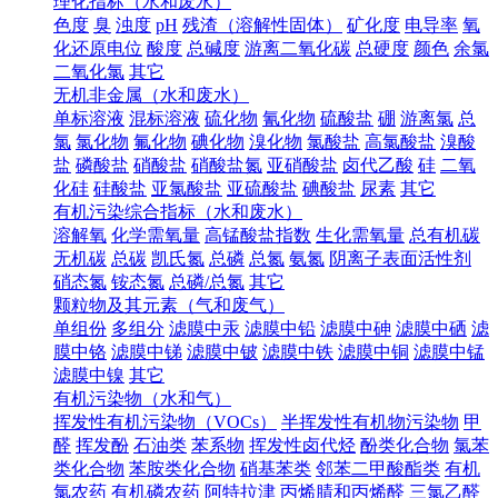
理化指标（水和废水）
色度
臭
浊度
pH
残渣（溶解性固体）
矿化度
电导率
氧
化还原电位
酸度
总碱度
游离二氧化碳
总硬度
颜色
余氯
二氧化氯
其它
无机非金属（水和废水）
单标溶液
混标溶液
硫化物
氰化物
硫酸盐
硼
游离氯
总
氯
氯化物
氟化物
碘化物
溴化物
氯酸盐
高氯酸盐
溴酸
盐
磷酸盐
硝酸盐
硝酸盐氮
亚硝酸盐
卤代乙酸
硅
二氧
化硅
硅酸盐
亚氯酸盐
亚硫酸盐
碘酸盐
尿素
其它
有机污染综合指标（水和废水）
溶解氧
化学需氧量
高锰酸盐指数
生化需氧量
总有机碳
无机碳
总碳
凯氏氮
总磷
总氮
氨氮
阴离子表面活性剂
硝态氮
铵态氮
总磷/总氮
其它
颗粒物及其元素（气和废气）
单组份
多组分
滤膜中汞
滤膜中铅
滤膜中砷
滤膜中硒
滤
膜中铬
滤膜中锑
滤膜中铍
滤膜中铁
滤膜中铜
滤膜中锰
滤膜中镍
其它
有机污染物（水和气）
挥发性有机污染物（VOCs）
半挥发性有机物污染物
甲
醛
挥发酚
石油类
苯系物
挥发性卤代烃
酚类化合物
氯苯
类化合物
苯胺类化合物
硝基苯类
邻苯二甲酸酯类
有机
氯农药
有机磷农药
阿特拉津
丙烯腈和丙烯醛
三氯乙醛