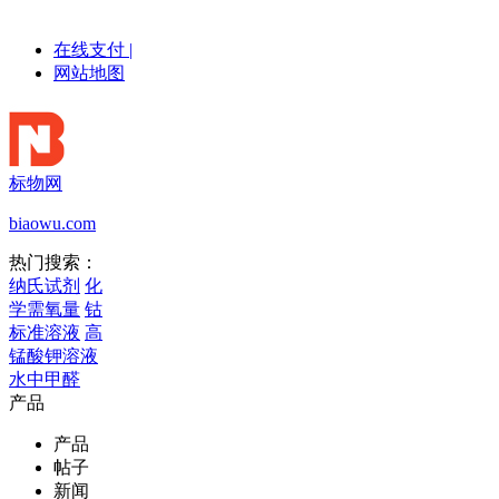
在线支付
|
网站地图
标物网
biaowu.com
热门搜索：
纳氏试剂
化
学需氧量
钴
标准溶液
高
锰酸钾溶液
水中甲醛
产品
产品
帖子
新闻