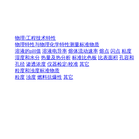
物理/工程技术特性
物理特性与物理化学特性测量标准物质
溶液的pH值
溶液电导率
熔体流动速率
熔点
闪点
粘度
湿度和水分
热量及热分析
标准比色板
比表面积
孔容和
孔径
渗透浓度
仪器检定/校准
其它
粒度和浊度标准物质
粒度
浊度
燃料抗爆性
其它