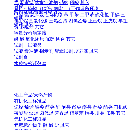
气
沥青烟
饮食业油烟
硝酸
磷酸
其它
合金
有机污染物（碳管/滤膜）（工作场所环境）
铜铅合金
铅钯合金
其它
甲醛
氨
总挥发性有机物
苯
甲苯
二甲苯
硫化氢
甲醇
三
钢铁
氯甲烷
四氯化碳
三氯乙烯
四氯乙烯
正己烷
正戊烷
单组
钢铁
其它
份
多组分
其它
容量分析滴定液
酸
碱
氧化还原
沉淀
络合
其它
试剂、试液类
试液
缓冲液
指示剂
配套试剂
培养基
其它
试剂盒
水质快检试剂盒
化工产品/天然产物
有机化工标准品
烷烃
烯烃
醌类
醛类
醇
酮类
酚类
醚类
酐类
酯类
有机酸
羧酸盐
炔烃
卤代烃
芳香烃
硝基苯
腈类
肼类
胺类
其它
无机化工标准品
元素标准物质
酸
碱
盐
其它