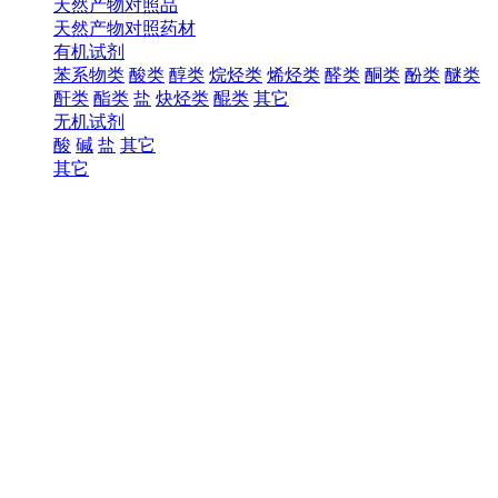
天然产物对照品
天然产物对照药材
有机试剂
苯系物类
酸类
醇类
烷烃类
烯烃类
醛类
酮类
酚类
醚类
酐类
酯类
盐
炔烃类
醌类
其它
无机试剂
酸
碱
盐
其它
其它