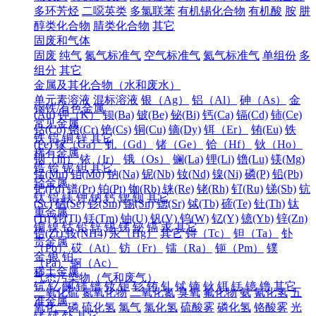
多环芳烃
二噁英类
多氯联苯
有机锡化合物
有机酸
胺
肼
醇类化合物
腈类化合物
其它
固废和气体
固废
纯气
氮气标准气
空气标准气
氦气标准气
单组份
多
组分
其它
金属及其化合物（水和废水）
单元素溶液
混标溶液
银（Ag）
铝（Al）
砷（As）
金
钢铁/有色金属
(Au)
钾（K）
钡(Ba)
铍(Be)
铋(Bi)
钙(Ca)
镉(Cd)
铈(Ce)
常见金属
钴(Co)
铬(Cr)
铯(Cs)
铜(Cu)
镝(Dy)
铒（Er）
铕(Eu)
铁
铁
铝
铜
锌
其它
(Fe)
镓（Ga）
钆（Gd）
锗（Ge）
铪（Hf）
钬（Ho）
稀有金属
铟（In）
铱（Ir）
锇（Os）
镧(La)
锂(Li)
镥(Lu)
镁(Mg)
锆
铪
铌
钽
其它
锰(Mn)
钼(Mo)
钠(Na)
铌(Nb)
钕(Nd)
镍(Ni)
磷(P)
铅(Pb)
轻金属
钯(Pd)
镨(Pr)
铂(Pt)
铷(Rb)
铼(Re)
铑(Rh)
钌(Ru)
锑(Sb)
钪
钛
铝
镁
钾
钠
钙
锶
钡
其它
(Sc)
硒(Se)
钐(Sm)
锡(Sn)
锶(Sr)
铽(Tb)
碲(Te)
钍(Th)
钛
重金属
(Ti)
铊(Tl)
铥(Tm)
铀(U)
钒(V)
钨(W)
钇(Y)
镱(Yb)
锌(Zn)
铜
镍
钴
铅
锌
锡
锑
铋
镉
汞
其它
锆(Zr)
铵(NH4)
汞（Hg）
其它
锝（Tc）
钽（Ta）
钋
贵金属
（Po）
砹（At）
钫（Fr）
镭（Ra）
钷（Pm）
镤
金
银
铂
（Pa）
锕（Ac）
稀土金属
气态污染物（气和废气）
钪
钇
镧
铈
镨
钕
钷
钐
铕
钆
铽
镝
钬
铒
铥
镱
镥
其它
二氧化硫
氮氧化物
二氧化氮
臭氧
氟化物
氨
氰化氢
五
准金属
氧化二磷
硫化氢
氯气
氯化氢
硫酸雾
磷化氢
铬酸雾
光
锗
锑
钋
其它