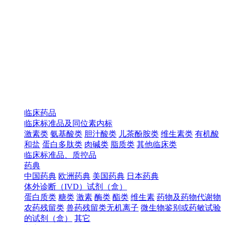
临床药品
临床标准品及同位素内标
激素类
氨基酸类
胆汁酸类
儿茶酚胺类
维生素类
有机酸
和盐
蛋白多肽类
肉碱类
脂质类
其他临床类
临床标准品、质控品
药典
中国药典
欧洲药典
美国药典
日本药典
体外诊断（IVD）试剂（盒）
蛋白质类
糖类
激素
酶类
酯类
维生素
药物及药物代谢物
农药残留类
兽药残留类无机离子
微生物鉴别或药敏试验
的试剂（盒）
其它