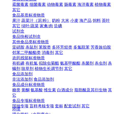
霉菌毒素
细菌毒素
动物毒素
肠毒素
海洋毒素
植物毒素
其它
食品基质标准物质
果汁
蔬菜汁（泥/粉）
奶粉
大米
小麦
海产品
饲料
茶叶
其它
绿叶/蔬菜
家禽/肉
盐碘
试剂盒
食品快检试剂盒
其他食品类标准物质
亚硝胺
杀鼠剂
苯胺类
多环芳烃类
多氯联苯
芳香族伯胺
邻苯二甲酸酯类
消毒剂
其它
农药残留标准物质
有机磷
有机氯
拟除虫菊酯
氨基甲酸酯
杀菌剂
杀虫剂
杀
螨剂
除草剂
植物生长调节剂
其它
食品添加剂
非法添加剂
食品添加剂
食品成分标准物质
糖类
黄酮
氨基酸
维生素
白酒成分
脂肪酸及其衍生物
其
它
食品专项标准物质
国抽专项
盲样考核专项
套标
配套试剂
其它
环境