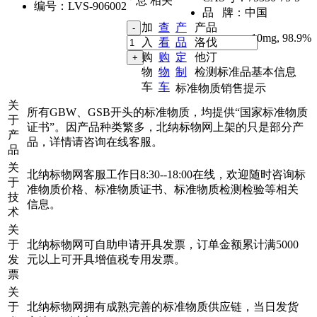
息
相关
编号：
LVS-906002
品 牌：
中国
加
查
产
产品
10mg
,
98.9%
入
看
品
洛伐
购
购
定
他汀
物
物
制
检测标准品基本信息
车
车
标准物质销售提示
关
所有GBW、GSB开头的标准物质，均提供“国家标准物质
于
证书”。因产品种类繁多，北纳标物网上架的只是部分产
产
品，详情请咨询在线客服。
品
关
北纳标物网客服工作日8:30--18:00在线，欢迎随时咨询标
于
准物质价格、标准物质证书、标准物质检测检验等相关
技
信息。
术
关
于
北纳标物网可自助申请开具发票，订单金额累计满5000
发
元以上可开具增值税专用发票。
票
关
于
北纳标物网拥有成熟完善的标准物质供应链，当日发货