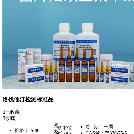
洛伐他汀检测标准品
已收藏
收藏
规
货 期：
一周
基本信
价格：
￥80
格：
CAS号：
75330-75-5