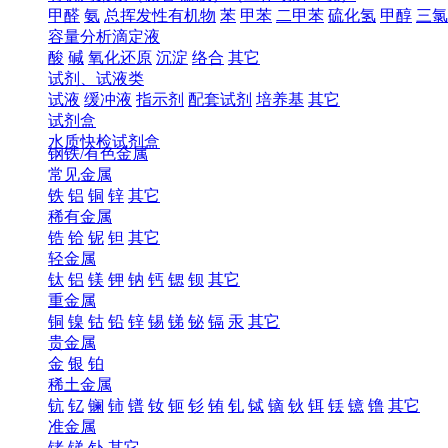
甲醛
氨
总挥发性有机物
苯
甲苯
二甲苯
硫化氢
甲醇
三氯
容量分析滴定液
酸
碱
氧化还原
沉淀
络合
其它
试剂、试液类
试液
缓冲液
指示剂
配套试剂
培养基
其它
试剂盒
水质快检试剂盒
钢铁/有色金属
常见金属
铁
铝
铜
锌
其它
稀有金属
锆
铪
铌
钽
其它
轻金属
钛
铝
镁
钾
钠
钙
锶
钡
其它
重金属
铜
镍
钴
铅
锌
锡
锑
铋
镉
汞
其它
贵金属
金
银
铂
稀土金属
钪
钇
镧
铈
镨
钕
钷
钐
铕
钆
铽
镝
钬
铒
铥
镱
镥
其它
准金属
锗
锑
钋
其它