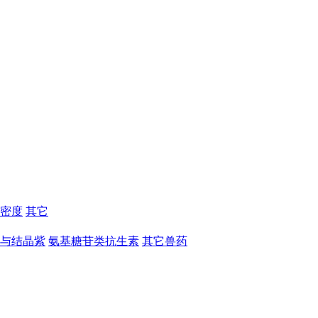
密度
其它
与结晶紫
氨基糖苷类抗生素
其它兽药