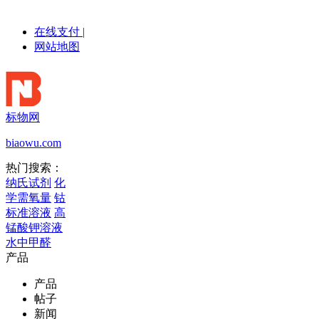
在线支付
|
网站地图
标物网
biaowu.com
热门搜索：
纳氏试剂
化
学需氧量
钴
标准溶液
高
锰酸钾溶液
水中甲醛
产品
产品
帖子
新闻