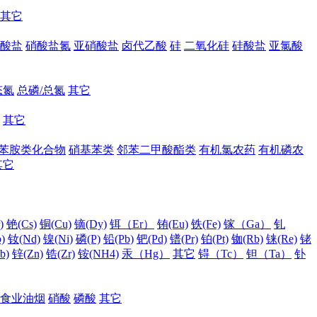
其它
酸盐
硝酸盐氮
亚硝酸盐
卤代乙酸
硅
二氧化硅
硅酸盐
亚氯酸
态氮
总磷/总氮
其它
其它
苯胺类化合物
硝基苯类
邻苯二甲酸酯类
有机氯农药
有机磷农
其它
)
铯(Cs)
铜(Cu)
镝(Dy)
铒（Er）
铕(Eu)
铁(Fe)
镓（Ga）
钆
)
钕(Nd)
镍(Ni)
磷(P)
铅(Pb)
钯(Pd)
镨(Pr)
铂(Pt)
铷(Rb)
铼(Re)
铑
b)
锌(Zn)
锆(Zr)
铵(NH4)
汞（Hg）
其它
锝（Tc）
钽（Ta）
钋
食业油烟
硝酸
磷酸
其它