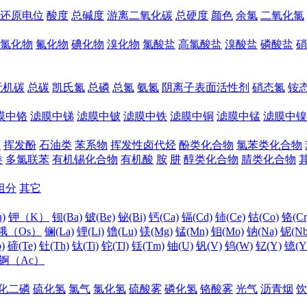
还原电位
酸度
总碱度
游离二氧化碳
总硬度
颜色
余氯
二氧化氯
氯化物
氟化物
碘化物
溴化物
氯酸盐
高氯酸盐
溴酸盐
磷酸盐
硝
无机碳
总碳
凯氏氮
总磷
总氮
氨氮
阴离子表面活性剂
硝态氮
铵
膜中铬
滤膜中锑
滤膜中铍
滤膜中铁
滤膜中铜
滤膜中锰
滤膜中镍
醛
挥发酚
石油类
苯系物
挥发性卤代烃
酚类化合物
氯苯类化合物
类
多氯联苯
有机锡化合物
有机酸
胺
肼
醇类化合物
腈类化合物
组分
其它
)
钾（K）
钡(Ba)
铍(Be)
铋(Bi)
钙(Ca)
镉(Cd)
铈(Ce)
钴(Co)
铬(Cr
锇（Os）
镧(La)
锂(Li)
镥(Lu)
镁(Mg)
锰(Mn)
钼(Mo)
钠(Na)
铌(Nb
)
碲(Te)
钍(Th)
钛(Ti)
铊(Tl)
铥(Tm)
铀(U)
钒(V)
钨(W)
钇(Y)
镱(Y
锕（Ac）
化二磷
硫化氢
氯气
氯化氢
硫酸雾
磷化氢
铬酸雾
光气
沥青烟
饮