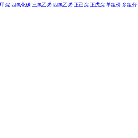
甲烷
四氯化碳
三氯乙烯
四氯乙烯
正己烷
正戊烷
单组份
多组分