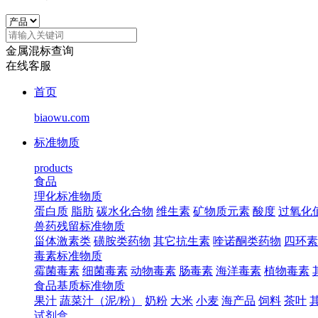
金属混标查询
在线客服
首页
biaowu.com
标准物质
products
食品
理化标准物质
蛋白质
脂肪
碳水化合物
维生素
矿物质元素
酸度
过氧化
兽药残留标准物质
甾体激素类
磺胺类药物
其它抗生素
喹诺酮类药物
四环素
毒素标准物质
霉菌毒素
细菌毒素
动物毒素
肠毒素
海洋毒素
植物毒素
食品基质标准物质
果汁
蔬菜汁（泥/粉）
奶粉
大米
小麦
海产品
饲料
茶叶
试剂盒