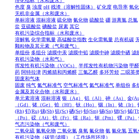
理化指标（水和废水）
色度
臭
浊度
pH
残渣（溶解性固体）
矿化度
电导率
氧化
无机非金属（水和废水）
单标溶液
混标溶液
硫化物
氰化物
硫酸盐
硼
游离氯
总氯
盐
亚硫酸盐
碘酸盐
尿素
其它
有机污染综合指标（水和废水）
溶解氧
化学需氧量
高锰酸盐指数
生化需氧量
总有机碳
颗粒物及其元素（气和废气）
单组份
多组分
滤膜中汞
滤膜中铅
滤膜中砷
滤膜中硒
滤
有机污染物（水和气）
挥发性有机污染物（VOCs）
半挥发性有机物污染物
甲
药
阿特拉津
丙烯腈和丙烯醛
三氯乙醛
多环芳烃
二噁英
固废和气体
固废
纯气
氮气标准气
空气标准气
氦气标准气
单组份
多
金属及其化合物（水和废水）
单元素溶液
混标溶液
银（Ag）
铝（Al）
砷（As）
金(Au
（Gd）
锗（Ge）
铪（Hf）
钬（Ho）
铟（In）
铱（Ir）
(Rh)
钌(Ru)
锑(Sb)
钪(Sc)
硒(Se)
钐(Sm)
锡(Sn)
锶(Sr)
铽(Tb
（Po）
砹（At）
钫（Fr）
镭（Ra）
钷（Pm）
镤（Pa）
气态污染物（气和废气）
二氧化硫
氮氧化物
二氧化氮
臭氧
氟化物
氨
氰化氢
五氧
有机污染物（碳管/滤膜）（工作场所环境）