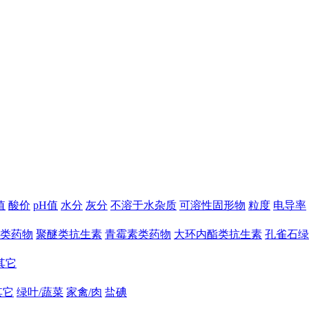
值
酸价
pH值
水分
灰分
不溶于水杂质
可溶性固形物
粒度
电导率
类药物
聚醚类抗生素
青霉素类药物
大环内酯类抗生素
孔雀石绿
其它
其它
绿叶/蔬菜
家禽/肉
盐碘