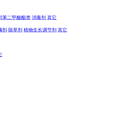
邻苯二甲酸酯类
消毒剂
其它
螨剂
除草剂
植物生长调节剂
其它
它