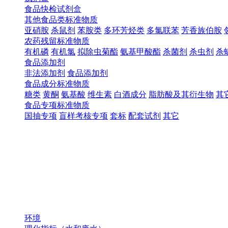
食品快检试剂盒
其他食品类标准物质
亚硝胺
杀鼠剂
苯胺类
多环芳烃类
多氯联苯
芳香族伯胺
农药残留标准物质
有机磷
有机氯
拟除虫菊酯
氨基甲酸酯
杀菌剂
杀虫剂
杀
食品添加剂
非法添加剂
食品添加剂
食品成分标准物质
糖类
黄酮
氨基酸
维生素
白酒成分
脂肪酸及其衍生物
其
食品专项标准物质
国抽专项
盲样考核专项
套标
配套试剂
其它
环境