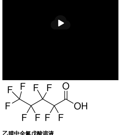
播
放
乙腈中全氟戊酸溶液