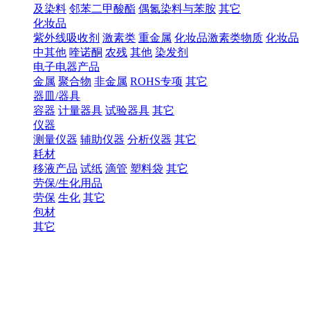
及染料
邻苯二甲酸酯
偶氮染料与苯胺
其它
化妆品
紫外线吸收剂
激素类
重金属
化妆品激素类物质
化妆品
中其他
喹诺酮
农残
其他
染发剂
电子电器产品
金属
聚合物
非金属
ROHS专项
其它
器皿/器具
容器
计量器具
试验器具
其它
仪器
测量仪器
辅助仪器
分析仪器
其它
耗材
移液产品
试纸
滴管
塑料袋
其它
劳保/生化用品
劳保
生化
其它
包材
其它