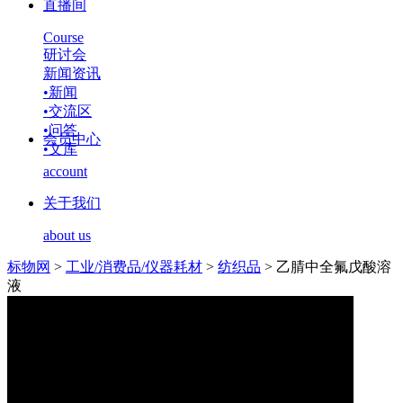
直播间
Course
研讨会
新闻资讯
•
新闻
•
交流区
•
问答
会员中心
•
文库
account
关于我们
about us
标物网
>
工业/消费品/仪器耗材
>
纺织品
>
乙腈中全氟戊酸溶
液