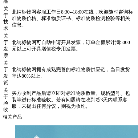
品
关
北纳标物网客服工作日8:30--18:00在线，欢迎随时咨询标
于
准物质价格、标准物质证书、标准物质检测检验等相关
技
信息。
术
关
于
北纳标物网可自助申请开具发票，订单金额累计满5000
发
元以上可开具增值税专用发票。
票
关
于
北纳标物网拥有成熟完善的标准物质供应链，当日发货
发
率达80%以上。
货
关
买方收到产品后请立即对标准物质数量、规格型号、包
于
装等进行标准验收。若有问题请在收到货3天内联系客
验
服，未提出任何异议，则视为收讫。
收
相关产品