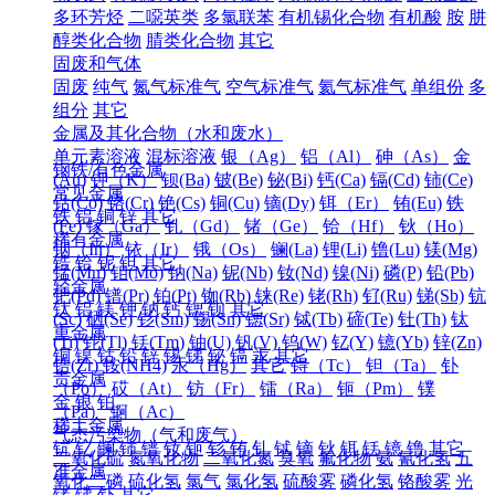
多环芳烃
二噁英类
多氯联苯
有机锡化合物
有机酸
胺
肼
醇类化合物
腈类化合物
其它
固废和气体
固废
纯气
氮气标准气
空气标准气
氦气标准气
单组份
多
组分
其它
金属及其化合物（水和废水）
单元素溶液
混标溶液
银（Ag）
铝（Al）
砷（As）
金
钢铁/有色金属
(Au)
钾（K）
钡(Ba)
铍(Be)
铋(Bi)
钙(Ca)
镉(Cd)
铈(Ce)
常见金属
钴(Co)
铬(Cr)
铯(Cs)
铜(Cu)
镝(Dy)
铒（Er）
铕(Eu)
铁
铁
铝
铜
锌
其它
(Fe)
镓（Ga）
钆（Gd）
锗（Ge）
铪（Hf）
钬（Ho）
稀有金属
铟（In）
铱（Ir）
锇（Os）
镧(La)
锂(Li)
镥(Lu)
镁(Mg)
锆
铪
铌
钽
其它
锰(Mn)
钼(Mo)
钠(Na)
铌(Nb)
钕(Nd)
镍(Ni)
磷(P)
铅(Pb)
轻金属
钯(Pd)
镨(Pr)
铂(Pt)
铷(Rb)
铼(Re)
铑(Rh)
钌(Ru)
锑(Sb)
钪
钛
铝
镁
钾
钠
钙
锶
钡
其它
(Sc)
硒(Se)
钐(Sm)
锡(Sn)
锶(Sr)
铽(Tb)
碲(Te)
钍(Th)
钛
重金属
(Ti)
铊(Tl)
铥(Tm)
铀(U)
钒(V)
钨(W)
钇(Y)
镱(Yb)
锌(Zn)
铜
镍
钴
铅
锌
锡
锑
铋
镉
汞
其它
锆(Zr)
铵(NH4)
汞（Hg）
其它
锝（Tc）
钽（Ta）
钋
贵金属
（Po）
砹（At）
钫（Fr）
镭（Ra）
钷（Pm）
镤
金
银
铂
（Pa）
锕（Ac）
稀土金属
气态污染物（气和废气）
钪
钇
镧
铈
镨
钕
钷
钐
铕
钆
铽
镝
钬
铒
铥
镱
镥
其它
二氧化硫
氮氧化物
二氧化氮
臭氧
氟化物
氨
氰化氢
五
准金属
氧化二磷
硫化氢
氯气
氯化氢
硫酸雾
磷化氢
铬酸雾
光
锗
锑
钋
其它