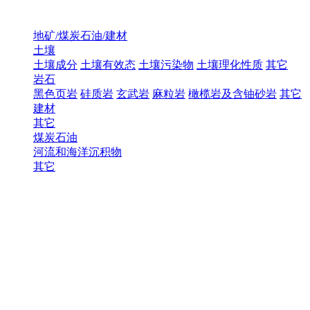
地矿/煤炭石油/建材
土壤
土壤成分
土壤有效态
土壤污染物
土壤理化性质
其它
岩石
黑色页岩
硅质岩
玄武岩
麻粒岩
橄榄岩及含铀砂岩
其它
建材
其它
煤炭石油
河流和海洋沉积物
其它