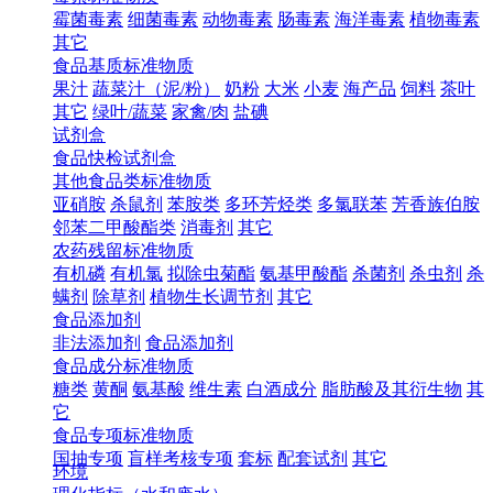
霉菌毒素
细菌毒素
动物毒素
肠毒素
海洋毒素
植物毒素
其它
食品基质标准物质
果汁
蔬菜汁（泥/粉）
奶粉
大米
小麦
海产品
饲料
茶叶
其它
绿叶/蔬菜
家禽/肉
盐碘
试剂盒
食品快检试剂盒
其他食品类标准物质
亚硝胺
杀鼠剂
苯胺类
多环芳烃类
多氯联苯
芳香族伯胺
邻苯二甲酸酯类
消毒剂
其它
农药残留标准物质
有机磷
有机氯
拟除虫菊酯
氨基甲酸酯
杀菌剂
杀虫剂
杀
螨剂
除草剂
植物生长调节剂
其它
食品添加剂
非法添加剂
食品添加剂
食品成分标准物质
糖类
黄酮
氨基酸
维生素
白酒成分
脂肪酸及其衍生物
其
它
食品专项标准物质
国抽专项
盲样考核专项
套标
配套试剂
其它
环境