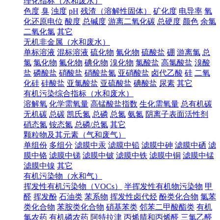
理化指标（水和废水）
色度
臭
浊度
pH
残渣（溶解性固体）
矿化度
电导率
氧
化还原电位
酸度
总碱度
游离二氧化碳
总硬度
颜色
余氯
二氧化氯
其它
无机非金属（水和废水）
单标溶液
混标溶液
硫化物
氰化物
硫酸盐
硼
游离氯
总
氯
氯化物
氟化物
碘化物
溴化物
氯酸盐
高氯酸盐
溴酸
盐
磷酸盐
硝酸盐
硝酸盐氮
亚硝酸盐
卤代乙酸
硅
二氧
化硅
硅酸盐
亚氯酸盐
亚硫酸盐
碘酸盐
尿素
其它
有机污染综合指标（水和废水）
溶解氧
化学需氧量
高锰酸盐指数
生化需氧量
总有机碳
无机碳
总碳
凯氏氮
总磷
总氮
氨氮
阴离子表面活性剂
硝态氮
铵态氮
总磷/总氮
其它
颗粒物及其元素（气和废气）
单组份
多组分
滤膜中汞
滤膜中铅
滤膜中砷
滤膜中硒
滤
膜中铬
滤膜中锑
滤膜中铍
滤膜中铁
滤膜中铜
滤膜中锰
滤膜中镍
其它
有机污染物（水和气）
挥发性有机污染物（VOCs）
半挥发性有机物污染物
甲
醛
挥发酚
石油类
苯系物
挥发性卤代烃
酚类化合物
氯苯
类化合物
苯胺类化合物
硝基苯类
邻苯二甲酸酯类
有机
氯农药
有机磷农药
阿特拉津
丙烯腈和丙烯醛
三氯乙醛