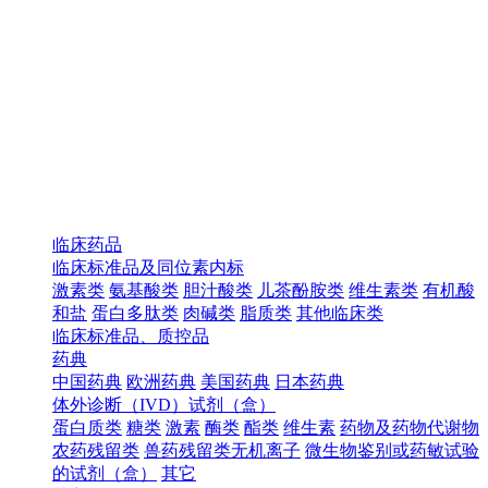
临床药品
临床标准品及同位素内标
激素类
氨基酸类
胆汁酸类
儿茶酚胺类
维生素类
有机酸
和盐
蛋白多肽类
肉碱类
脂质类
其他临床类
临床标准品、质控品
药典
中国药典
欧洲药典
美国药典
日本药典
体外诊断（IVD）试剂（盒）
蛋白质类
糖类
激素
酶类
酯类
维生素
药物及药物代谢物
农药残留类
兽药残留类无机离子
微生物鉴别或药敏试验
的试剂（盒）
其它