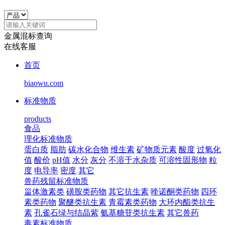
金属混标查询
在线客服
首页
biaowu.com
标准物质
products
食品
理化标准物质
蛋白质
脂肪
碳水化合物
维生素
矿物质元素
酸度
过氧化
值
酸价
pH值
水分
灰分
不溶于水杂质
可溶性固形物
粒
度
电导率
密度
其它
兽药残留标准物质
甾体激素类
磺胺类药物
其它抗生素
喹诺酮类药物
四环
素类药物
聚醚类抗生素
青霉素类药物
大环内酯类抗生
素
孔雀石绿与结晶紫
氨基糖苷类抗生素
其它兽药
毒素标准物质