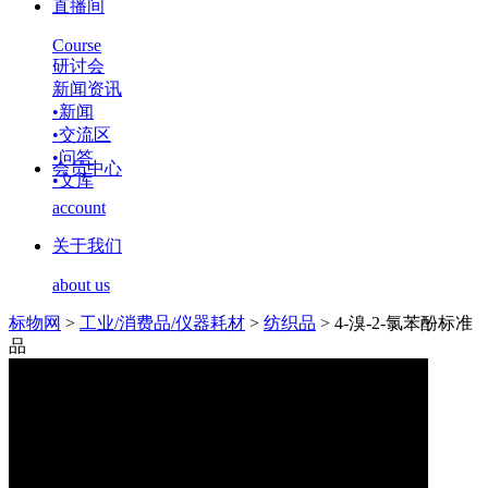
直播间
Course
研讨会
新闻资讯
•
新闻
•
交流区
•
问答
会员中心
•
文库
account
关于我们
about us
标物网
>
工业/消费品/仪器耗材
>
纺织品
>
4-溴-2-氯苯酚标准
品