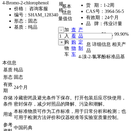
4-Bromo-2-chlorophenol
规
货 期：
1-2周
基本
价格：
咨询客服
格：
CAS号：
3964-56-5
信息
编号：
SHAM_128340
有效期：
24个月
量值信
形态：
固态
品 牌：
伟业计量
基质：
纯品
加
查
产
50mg
,
99.90%
入
看
品
购
购
定
息
详细信息
相关产
物
物
制
品
车
车
4-溴-2-氯苯酚标准品基
本信息
基质
纯品
形态
固态
有效
24个月
期
存储
冷藏密闭及避光条件下保存。打开包装后应尽快使用，
条件
密封保存，减少对照品的降解、污染和潮解。
本标准物质可作为工作标准，用于日常分析和检测；也
用途
可用于检测方法评价和仪器校准等实验室质量控制。
参考
中国药典
资料