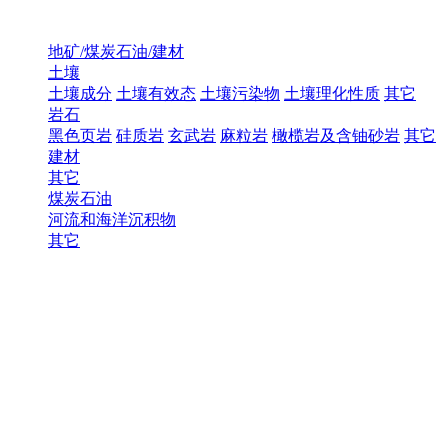
地矿/煤炭石油/建材
土壤
土壤成分
土壤有效态
土壤污染物
土壤理化性质
其它
岩石
黑色页岩
硅质岩
玄武岩
麻粒岩
橄榄岩及含铀砂岩
其它
建材
其它
煤炭石油
河流和海洋沉积物
其它