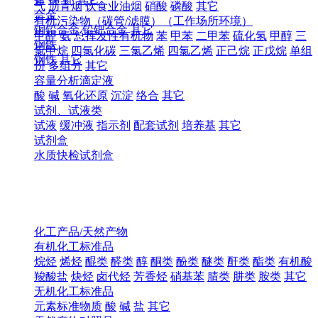
气
沥青烟
饮食业油烟
硝酸
磷酸
其它
合金
有机污染物（碳管/滤膜）（工作场所环境）
铜铅合金
铅钯合金
其它
甲醛
氨
总挥发性有机物
苯
甲苯
二甲苯
硫化氢
甲醇
三
钢铁
氯甲烷
四氯化碳
三氯乙烯
四氯乙烯
正己烷
正戊烷
单组
钢铁
其它
份
多组分
其它
容量分析滴定液
酸
碱
氧化还原
沉淀
络合
其它
试剂、试液类
试液
缓冲液
指示剂
配套试剂
培养基
其它
试剂盒
水质快检试剂盒
化工产品/天然产物
有机化工标准品
烷烃
烯烃
醌类
醛类
醇
酮类
酚类
醚类
酐类
酯类
有机酸
羧酸盐
炔烃
卤代烃
芳香烃
硝基苯
腈类
肼类
胺类
其它
无机化工标准品
元素标准物质
酸
碱
盐
其它