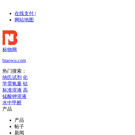
在线支付
|
网站地图
标物网
biaowu.com
热门搜索：
纳氏试剂
化
学需氧量
钴
标准溶液
高
锰酸钾溶液
水中甲醛
产品
产品
帖子
新闻