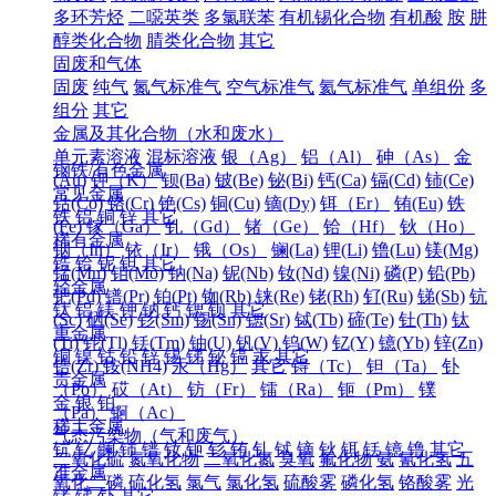
多环芳烃
二噁英类
多氯联苯
有机锡化合物
有机酸
胺
肼
醇类化合物
腈类化合物
其它
固废和气体
固废
纯气
氮气标准气
空气标准气
氦气标准气
单组份
多
组分
其它
金属及其化合物（水和废水）
单元素溶液
混标溶液
银（Ag）
铝（Al）
砷（As）
金
钢铁/有色金属
(Au)
钾（K）
钡(Ba)
铍(Be)
铋(Bi)
钙(Ca)
镉(Cd)
铈(Ce)
常见金属
钴(Co)
铬(Cr)
铯(Cs)
铜(Cu)
镝(Dy)
铒（Er）
铕(Eu)
铁
铁
铝
铜
锌
其它
(Fe)
镓（Ga）
钆（Gd）
锗（Ge）
铪（Hf）
钬（Ho）
稀有金属
铟（In）
铱（Ir）
锇（Os）
镧(La)
锂(Li)
镥(Lu)
镁(Mg)
锆
铪
铌
钽
其它
锰(Mn)
钼(Mo)
钠(Na)
铌(Nb)
钕(Nd)
镍(Ni)
磷(P)
铅(Pb)
轻金属
钯(Pd)
镨(Pr)
铂(Pt)
铷(Rb)
铼(Re)
铑(Rh)
钌(Ru)
锑(Sb)
钪
钛
铝
镁
钾
钠
钙
锶
钡
其它
(Sc)
硒(Se)
钐(Sm)
锡(Sn)
锶(Sr)
铽(Tb)
碲(Te)
钍(Th)
钛
重金属
(Ti)
铊(Tl)
铥(Tm)
铀(U)
钒(V)
钨(W)
钇(Y)
镱(Yb)
锌(Zn)
铜
镍
钴
铅
锌
锡
锑
铋
镉
汞
其它
锆(Zr)
铵(NH4)
汞（Hg）
其它
锝（Tc）
钽（Ta）
钋
贵金属
（Po）
砹（At）
钫（Fr）
镭（Ra）
钷（Pm）
镤
金
银
铂
（Pa）
锕（Ac）
稀土金属
气态污染物（气和废气）
钪
钇
镧
铈
镨
钕
钷
钐
铕
钆
铽
镝
钬
铒
铥
镱
镥
其它
二氧化硫
氮氧化物
二氧化氮
臭氧
氟化物
氨
氰化氢
五
准金属
氧化二磷
硫化氢
氯气
氯化氢
硫酸雾
磷化氢
铬酸雾
光
锗
锑
钋
其它