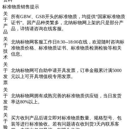
标准物质销售提示
关
所有GBW、GSB开头的标准物质，均提供“国家标准物质
于
证书”。因产品种类繁多，北纳标物网上架的只是部分产
产
品，详情请咨询在线客服。
品
关
北纳标物网客服工作日8:30--18:00在线，欢迎随时咨询标
于
准物质价格、标准物质证书、标准物质检测检验等相关
技
信息。
术
关
于
北纳标物网可自助申请开具发票，订单金额累计满5000
发
元以上可开具增值税专用发票。
票
关
于
北纳标物网拥有成熟完善的标准物质供应链，当日发货
发
率达80%以上。
货
关
买方收到产品后请立即对标准物质数量、规格型号、包
于
装等进行标准验收。若有问题请在收到货3天内联系客
验