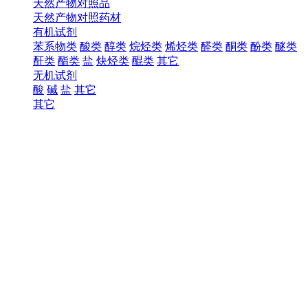
天然产物对照品
天然产物对照药材
有机试剂
苯系物类
酸类
醇类
烷烃类
烯烃类
醛类
酮类
酚类
醚类
酐类
酯类
盐
炔烃类
醌类
其它
无机试剂
酸
碱
盐
其它
其它