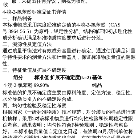
服，未提出任何异议，则视为收讫。
收
4-溴-2-氯苯酚标准品证书详情
一、样品制备
本标准物质采用纯度经准确定值的4-溴-2-氯苯酚（CAS
号:3964-56-5）为原料，经定性分析、结构确证和初步理化性
质分析确认满足标准物质纯度要求后进行分装。
二、溯源性及定值方法
通过质量平衡法对有效成分含量进行确定。通过使用满足计量
学特性要求的测量方法和计量器具，保证标准物质量值的溯源
性。
三、特征量值及扩展不确定度
组分
标准值
扩展不确定度(k=2)
基体
4-溴-2-氯苯酚
99.90%
纯品
标准值的扩展不确定度主要由原料纯度、定值方法、稳定性、
水分等杂质引入的不确定度合成。
四、均匀性检验及稳定性考察
根据国家《一级标准物质》技术规范，对分装后的样品进行随
机抽样，采用5对该标准物质进行均匀性检验和长期稳定性跟
踪考察。结果表明：均匀性符合F检验规则，稳定性考察良
好。
本标准物质量值自定值之日起，有效期24月,研制单位将
继续跟踪监测该标准物质的稳定性，有效期内如发现量值变