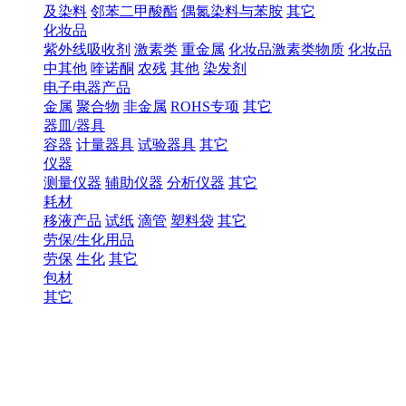
及染料
邻苯二甲酸酯
偶氮染料与苯胺
其它
化妆品
紫外线吸收剂
激素类
重金属
化妆品激素类物质
化妆品
中其他
喹诺酮
农残
其他
染发剂
电子电器产品
金属
聚合物
非金属
ROHS专项
其它
器皿/器具
容器
计量器具
试验器具
其它
仪器
测量仪器
辅助仪器
分析仪器
其它
耗材
移液产品
试纸
滴管
塑料袋
其它
劳保/生化用品
劳保
生化
其它
包材
其它