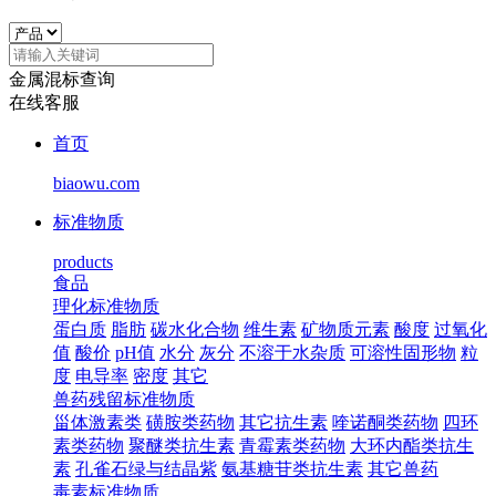
金属混标查询
在线客服
首页
biaowu.com
标准物质
products
食品
理化标准物质
蛋白质
脂肪
碳水化合物
维生素
矿物质元素
酸度
过氧化
值
酸价
pH值
水分
灰分
不溶于水杂质
可溶性固形物
粒
度
电导率
密度
其它
兽药残留标准物质
甾体激素类
磺胺类药物
其它抗生素
喹诺酮类药物
四环
素类药物
聚醚类抗生素
青霉素类药物
大环内酯类抗生
素
孔雀石绿与结晶紫
氨基糖苷类抗生素
其它兽药
毒素标准物质