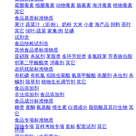
霉菌毒素
细菌毒素
动物毒素
肠毒素
海洋毒素
植物毒素
其它
食品基质标准物质
果汁
蔬菜汁（泥/粉）
奶粉
大米
小麦
海产品
饲料
茶叶
其它
绿叶/蔬菜
家禽/肉
盐碘
试剂盒
食品快检试剂盒
其他食品类标准物质
亚硝胺
杀鼠剂
苯胺类
多环芳烃类
多氯联苯
芳香族伯胺
邻苯二甲酸酯类
消毒剂
其它
农药残留标准物质
有机磷
有机氯
拟除虫菊酯
氨基甲酸酯
杀菌剂
杀虫剂
杀
螨剂
除草剂
植物生长调节剂
其它
食品添加剂
非法添加剂
食品添加剂
食品成分标准物质
糖类
黄酮
氨基酸
维生素
白酒成分
脂肪酸及其衍生物
其
它
食品专项标准物质
国抽专项
盲样考核专项
套标
配套试剂
其它
环境