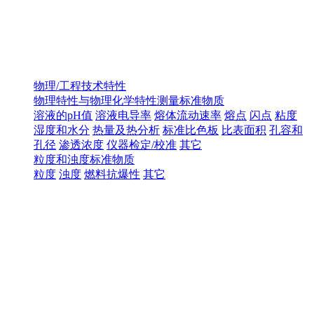
物理/工程技术特性
物理特性与物理化学特性测量标准物质
溶液的pH值
溶液电导率
熔体流动速率
熔点
闪点
粘度
湿度和水分
热量及热分析
标准比色板
比表面积
孔容和
孔径
渗透浓度
仪器检定/校准
其它
粒度和浊度标准物质
粒度
浊度
燃料抗爆性
其它