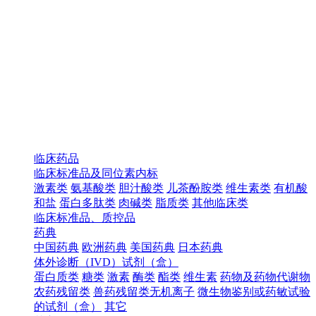
临床药品
临床标准品及同位素内标
激素类
氨基酸类
胆汁酸类
儿茶酚胺类
维生素类
有机酸
和盐
蛋白多肽类
肉碱类
脂质类
其他临床类
临床标准品、质控品
药典
中国药典
欧洲药典
美国药典
日本药典
体外诊断（IVD）试剂（盒）
蛋白质类
糖类
激素
酶类
酯类
维生素
药物及药物代谢物
农药残留类
兽药残留类无机离子
微生物鉴别或药敏试验
的试剂（盒）
其它