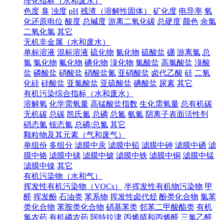
理化指标（水和废水）
色度
臭
浊度
pH
残渣（溶解性固体）
矿化度
电导率
氧
化还原电位
酸度
总碱度
游离二氧化碳
总硬度
颜色
余氯
二氧化氯
其它
无机非金属（水和废水）
单标溶液
混标溶液
硫化物
氰化物
硫酸盐
硼
游离氯
总
氯
氯化物
氟化物
碘化物
溴化物
氯酸盐
高氯酸盐
溴酸
盐
磷酸盐
硝酸盐
硝酸盐氮
亚硝酸盐
卤代乙酸
硅
二氧
化硅
硅酸盐
亚氯酸盐
亚硫酸盐
碘酸盐
尿素
其它
有机污染综合指标（水和废水）
溶解氧
化学需氧量
高锰酸盐指数
生化需氧量
总有机碳
无机碳
总碳
凯氏氮
总磷
总氮
氨氮
阴离子表面活性剂
硝态氮
铵态氮
总磷/总氮
其它
颗粒物及其元素（气和废气）
单组份
多组分
滤膜中汞
滤膜中铅
滤膜中砷
滤膜中硒
滤
膜中铬
滤膜中锑
滤膜中铍
滤膜中铁
滤膜中铜
滤膜中锰
滤膜中镍
其它
有机污染物（水和气）
挥发性有机污染物（VOCs）
半挥发性有机物污染物
甲
醛
挥发酚
石油类
苯系物
挥发性卤代烃
酚类化合物
氯苯
类化合物
苯胺类化合物
硝基苯类
邻苯二甲酸酯类
有机
氯农药
有机磷农药
阿特拉津
丙烯腈和丙烯醛
三氯乙醛