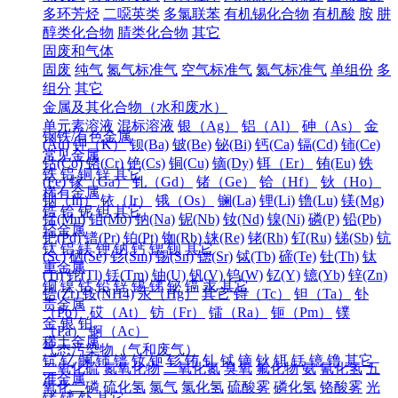
多环芳烃
二噁英类
多氯联苯
有机锡化合物
有机酸
胺
肼
醇类化合物
腈类化合物
其它
固废和气体
固废
纯气
氮气标准气
空气标准气
氦气标准气
单组份
多
组分
其它
金属及其化合物（水和废水）
单元素溶液
混标溶液
银（Ag）
铝（Al）
砷（As）
金
钢铁/有色金属
(Au)
钾（K）
钡(Ba)
铍(Be)
铋(Bi)
钙(Ca)
镉(Cd)
铈(Ce)
常见金属
钴(Co)
铬(Cr)
铯(Cs)
铜(Cu)
镝(Dy)
铒（Er）
铕(Eu)
铁
铁
铝
铜
锌
其它
(Fe)
镓（Ga）
钆（Gd）
锗（Ge）
铪（Hf）
钬（Ho）
稀有金属
铟（In）
铱（Ir）
锇（Os）
镧(La)
锂(Li)
镥(Lu)
镁(Mg)
锆
铪
铌
钽
其它
锰(Mn)
钼(Mo)
钠(Na)
铌(Nb)
钕(Nd)
镍(Ni)
磷(P)
铅(Pb)
轻金属
钯(Pd)
镨(Pr)
铂(Pt)
铷(Rb)
铼(Re)
铑(Rh)
钌(Ru)
锑(Sb)
钪
钛
铝
镁
钾
钠
钙
锶
钡
其它
(Sc)
硒(Se)
钐(Sm)
锡(Sn)
锶(Sr)
铽(Tb)
碲(Te)
钍(Th)
钛
重金属
(Ti)
铊(Tl)
铥(Tm)
铀(U)
钒(V)
钨(W)
钇(Y)
镱(Yb)
锌(Zn)
铜
镍
钴
铅
锌
锡
锑
铋
镉
汞
其它
锆(Zr)
铵(NH4)
汞（Hg）
其它
锝（Tc）
钽（Ta）
钋
贵金属
（Po）
砹（At）
钫（Fr）
镭（Ra）
钷（Pm）
镤
金
银
铂
（Pa）
锕（Ac）
稀土金属
气态污染物（气和废气）
钪
钇
镧
铈
镨
钕
钷
钐
铕
钆
铽
镝
钬
铒
铥
镱
镥
其它
二氧化硫
氮氧化物
二氧化氮
臭氧
氟化物
氨
氰化氢
五
准金属
氧化二磷
硫化氢
氯气
氯化氢
硫酸雾
磷化氢
铬酸雾
光
锗
锑
钋
其它