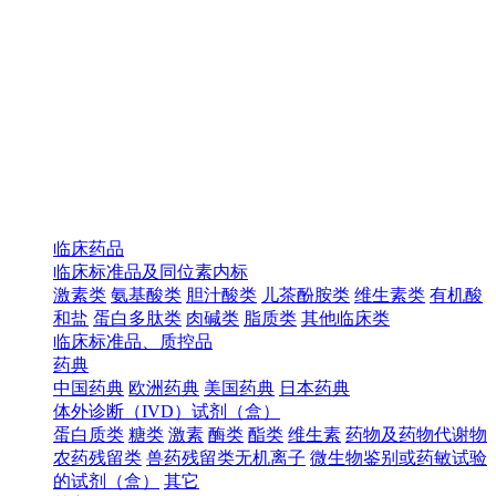
临床药品
临床标准品及同位素内标
激素类
氨基酸类
胆汁酸类
儿茶酚胺类
维生素类
有机酸
和盐
蛋白多肽类
肉碱类
脂质类
其他临床类
临床标准品、质控品
药典
中国药典
欧洲药典
美国药典
日本药典
体外诊断（IVD）试剂（盒）
蛋白质类
糖类
激素
酶类
酯类
维生素
药物及药物代谢物
农药残留类
兽药残留类无机离子
微生物鉴别或药敏试验
的试剂（盒）
其它