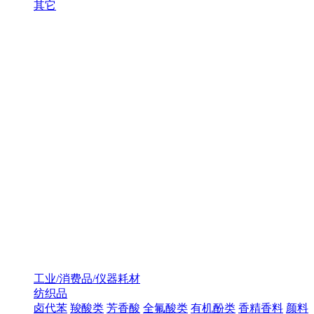
其它
工业/消费品/仪器耗材
纺织品
卤代苯
羧酸类
芳香酸
全氟酸类
有机酚类
香精香料
颜料