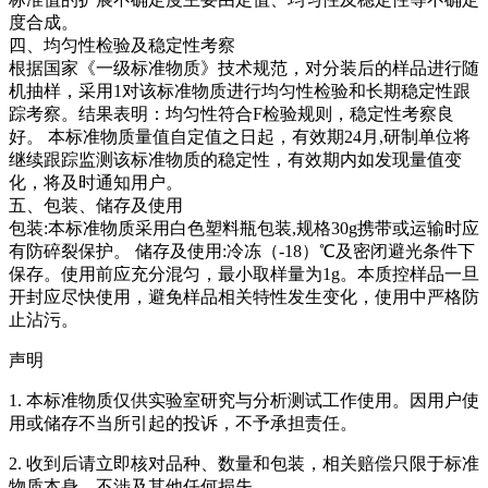
度合成。
四、均匀性检验及稳定性考察
根据国家《一级标准物质》技术规范，对分装后的样品进行随
机抽样，采用1对该标准物质进行均匀性检验和长期稳定性跟
踪考察。结果表明：均匀性符合F检验规则，稳定性考察良
好。
本标准物质量值自定值之日起，有效期24月,研制单位将
继续跟踪监测该标准物质的稳定性，有效期内如发现量值变
化，将及时通知用户。
五、包装、储存及使用
包装:本标准物质采用白色塑料瓶包装,规格30g携带或运输时应
有防碎裂保护。 储存及使用:冷冻（-18）℃及密闭避光条件下
保存。使用前应充分混匀，最小取样量为1g。本质控样品一旦
开封应尽快使用，避免样品相关特性发生变化，使用中严格防
止沾污。
声明
1. 本标准物质仅供实验室研究与分析测试工作使用。因用户使
用或储存不当所引起的投诉，不予承担责任。
2. 收到后请立即核对品种、数量和包装，相关赔偿只限于标准
物质本身，不涉及其他任何损失。