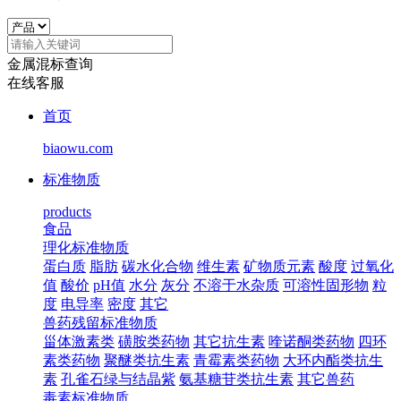
金属混标查询
在线客服
首页
biaowu.com
标准物质
products
食品
理化标准物质
蛋白质
脂肪
碳水化合物
维生素
矿物质元素
酸度
过氧化
值
酸价
pH值
水分
灰分
不溶于水杂质
可溶性固形物
粒
度
电导率
密度
其它
兽药残留标准物质
甾体激素类
磺胺类药物
其它抗生素
喹诺酮类药物
四环
素类药物
聚醚类抗生素
青霉素类药物
大环内酯类抗生
素
孔雀石绿与结晶紫
氨基糖苷类抗生素
其它兽药
毒素标准物质