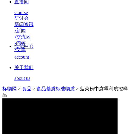
直播间
Course
研讨会
新闻资讯
•
新闻
•
交流区
•
问答
会员中心
•
文库
account
关于我们
about us
标物网
>
食品
>
食品基质标准物质
>
菠菜粉中腐霉利质控样
品