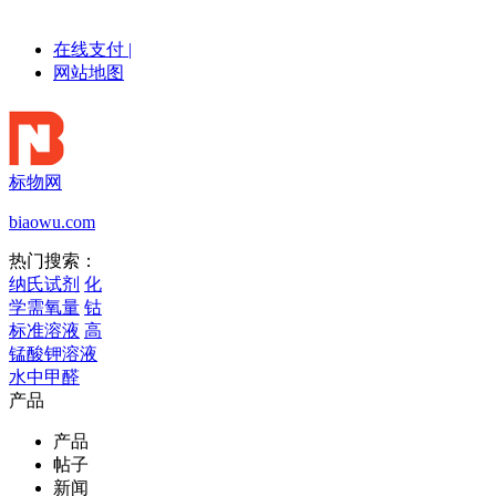
在线支付
|
网站地图
标物网
biaowu.com
热门搜索：
纳氏试剂
化
学需氧量
钴
标准溶液
高
锰酸钾溶液
水中甲醛
产品
产品
帖子
新闻