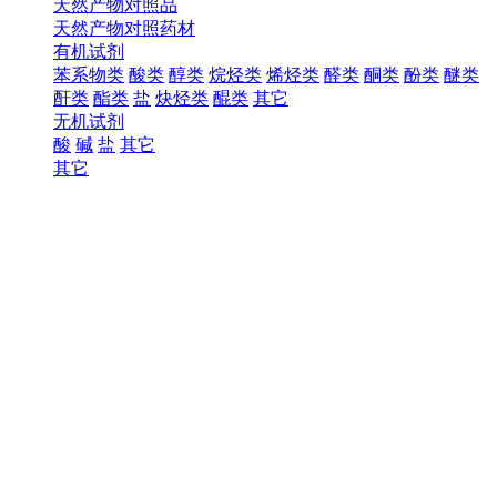
天然产物对照品
天然产物对照药材
有机试剂
苯系物类
酸类
醇类
烷烃类
烯烃类
醛类
酮类
酚类
醚类
酐类
酯类
盐
炔烃类
醌类
其它
无机试剂
酸
碱
盐
其它
其它