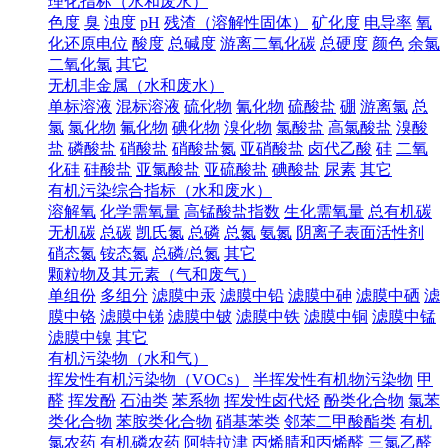
理化指标（水和废水）
色度
臭
浊度
pH
残渣（溶解性固体）
矿化度
电导率
氧
化还原电位
酸度
总碱度
游离二氧化碳
总硬度
颜色
余氯
二氧化氯
其它
无机非金属（水和废水）
单标溶液
混标溶液
硫化物
氰化物
硫酸盐
硼
游离氯
总
氯
氯化物
氟化物
碘化物
溴化物
氯酸盐
高氯酸盐
溴酸
盐
磷酸盐
硝酸盐
硝酸盐氮
亚硝酸盐
卤代乙酸
硅
二氧
化硅
硅酸盐
亚氯酸盐
亚硫酸盐
碘酸盐
尿素
其它
有机污染综合指标（水和废水）
溶解氧
化学需氧量
高锰酸盐指数
生化需氧量
总有机碳
无机碳
总碳
凯氏氮
总磷
总氮
氨氮
阴离子表面活性剂
硝态氮
铵态氮
总磷/总氮
其它
颗粒物及其元素（气和废气）
单组份
多组分
滤膜中汞
滤膜中铅
滤膜中砷
滤膜中硒
滤
膜中铬
滤膜中锑
滤膜中铍
滤膜中铁
滤膜中铜
滤膜中锰
滤膜中镍
其它
有机污染物（水和气）
挥发性有机污染物（VOCs）
半挥发性有机物污染物
甲
醛
挥发酚
石油类
苯系物
挥发性卤代烃
酚类化合物
氯苯
类化合物
苯胺类化合物
硝基苯类
邻苯二甲酸酯类
有机
氯农药
有机磷农药
阿特拉津
丙烯腈和丙烯醛
三氯乙醛