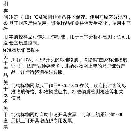
期
存
储
冷冻（-18）℃及密闭避光条件下保存。使用前应充分混匀
条
旦开封应尽快使用，避免样品相关特性发生变化，使用中严
件
用
本质控样品可作为工作标准，用于日常分析和检测；也可用
途
验室质量控制。
标准物质销售提示
关
所有GBW、GSB开头的标准物质，均提供“国家标准物质
于
证书”。因产品种类繁多，北纳标物网上架的只是部分产
产
品，详情请咨询在线客服。
品
关
北纳标物网客服工作日8:30--18:00在线，欢迎随时咨询标
于
准物质价格、标准物质证书、标准物质检测检验等相关
技
信息。
术
关
于
北纳标物网可自助申请开具发票，订单金额累计满5000
发
元以上可开具增值税专用发票。
票