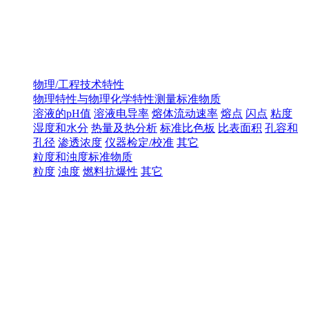
物理/工程技术特性
物理特性与物理化学特性测量标准物质
溶液的pH值
溶液电导率
熔体流动速率
熔点
闪点
粘度
湿度和水分
热量及热分析
标准比色板
比表面积
孔容和
孔径
渗透浓度
仪器检定/校准
其它
粒度和浊度标准物质
粒度
浊度
燃料抗爆性
其它