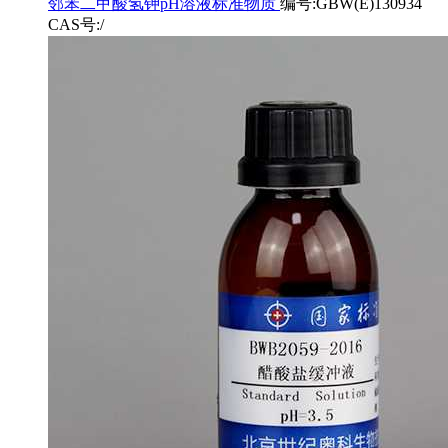
邻苯二甲酸氢钾pH溶液标准物质
编号:GBW(E)130934
CAS号:/