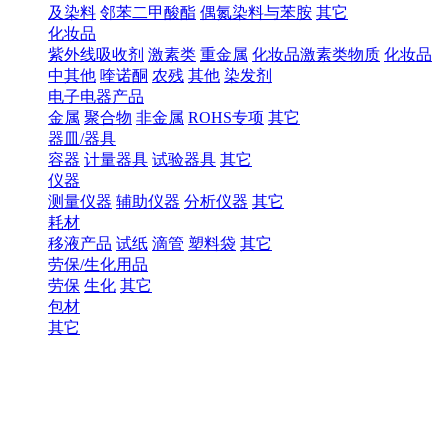
及染料
邻苯二甲酸酯
偶氮染料与苯胺
其它
化妆品
紫外线吸收剂
激素类
重金属
化妆品激素类物质
化妆品
中其他
喹诺酮
农残
其他
染发剂
电子电器产品
金属
聚合物
非金属
ROHS专项
其它
器皿/器具
容器
计量器具
试验器具
其它
仪器
测量仪器
辅助仪器
分析仪器
其它
耗材
移液产品
试纸
滴管
塑料袋
其它
劳保/生化用品
劳保
生化
其它
包材
其它