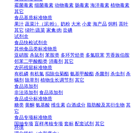
霉菌毒素
细菌毒素
动物毒素
肠毒素
海洋毒素
植物毒素
其它
食品基质标准物质
果汁
蔬菜汁（泥/粉）
奶粉
大米
小麦
海产品
饲料
茶叶
其它
绿叶/蔬菜
家禽/肉
盐碘
试剂盒
食品快检试剂盒
其他食品类标准物质
亚硝胺
杀鼠剂
苯胺类
多环芳烃类
多氯联苯
芳香族伯胺
邻苯二甲酸酯类
消毒剂
其它
农药残留标准物质
有机磷
有机氯
拟除虫菊酯
氨基甲酸酯
杀菌剂
杀虫剂
杀
螨剂
除草剂
植物生长调节剂
其它
食品添加剂
非法添加剂
食品添加剂
食品成分标准物质
糖类
黄酮
氨基酸
维生素
白酒成分
脂肪酸及其衍生物
其
它
食品专项标准物质
国抽专项
盲样考核专项
套标
配套试剂
其它
环境