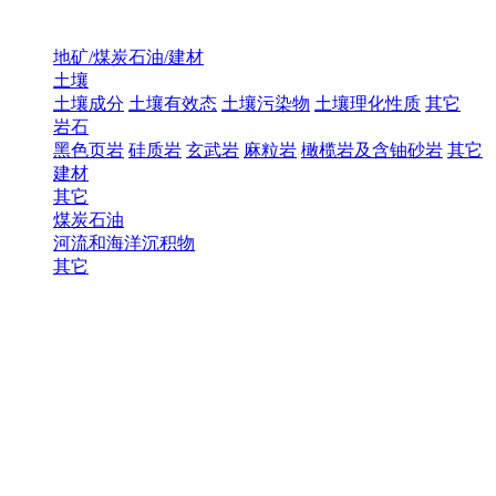
地矿/煤炭石油/建材
土壤
土壤成分
土壤有效态
土壤污染物
土壤理化性质
其它
岩石
黑色页岩
硅质岩
玄武岩
麻粒岩
橄榄岩及含铀砂岩
其它
建材
其它
煤炭石油
河流和海洋沉积物
其它