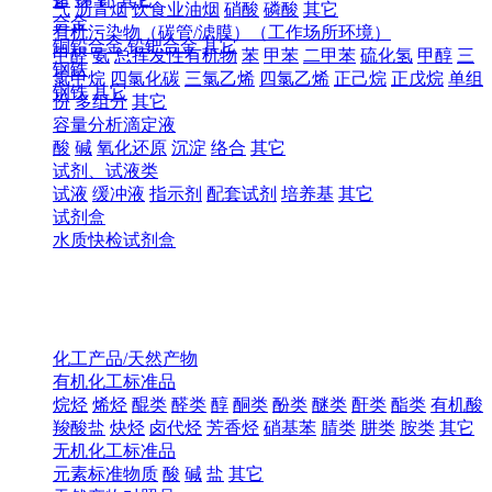
气
沥青烟
饮食业油烟
硝酸
磷酸
其它
合金
有机污染物（碳管/滤膜）（工作场所环境）
铜铅合金
铅钯合金
其它
甲醛
氨
总挥发性有机物
苯
甲苯
二甲苯
硫化氢
甲醇
三
钢铁
氯甲烷
四氯化碳
三氯乙烯
四氯乙烯
正己烷
正戊烷
单组
钢铁
其它
份
多组分
其它
容量分析滴定液
酸
碱
氧化还原
沉淀
络合
其它
试剂、试液类
试液
缓冲液
指示剂
配套试剂
培养基
其它
试剂盒
水质快检试剂盒
化工产品/天然产物
有机化工标准品
烷烃
烯烃
醌类
醛类
醇
酮类
酚类
醚类
酐类
酯类
有机酸
羧酸盐
炔烃
卤代烃
芳香烃
硝基苯
腈类
肼类
胺类
其它
无机化工标准品
元素标准物质
酸
碱
盐
其它