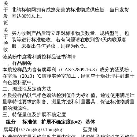
关
于
北纳标物网拥有成熟完善的标准物质供应链，当日发货
发
率达80%以上。
货
关
买方收到产品后请立即对标准物质数量、规格型号、包
于
装等进行标准验收。若有问题请在收到货3天内联系客
验
服，未提出任何异议，则视为收讫。
收
菠菜粉中腐霉利质控样品证书详情
一、样品制备
本质控样品为含有腐霉利（CAS:32809-16-8）成分的菠菜粉，
在室温（20±3）℃洁净实验室加工，经真空干燥处理并封装于
白色塑料瓶中。
二、溯源性及定值方法
本质控样品以气相色谱法检测值作为标准值。通过使用满足计
量学特性要求的制备、测量方法和计量器具，保证标准物质量
值的溯源性。
三、特征量值及扩展不确定度
组分
标准值
扩展不确定度(k=2)
基体
腐霉利
0.77mg/kg
0.15mg/kg
菠菜粉
标准值的扩展不确定度主要由定值、均匀性及稳定性等不确定