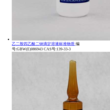
乙二胺四乙酸二钠滴定溶液标准物质
编
号:GBW(E)086943 CAS号:139-33-3