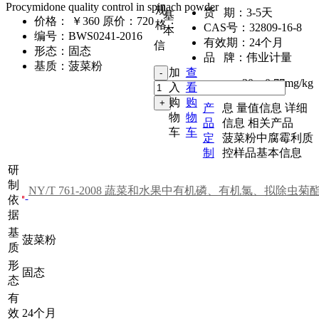
Procymidone quality control in spinach powder
规
货 期：
3-5天
基
价格：
￥360
原价：720
格：
CAS号：
32809-16-8
本
编号：
BWS0241-2016
有效期：
24个月
信
形态：
固态
品 牌：
伟业计量
基质：
菠菜粉
加
查
30g
,
0.77mg/kg
入
看
购
购
产
息
量值信息
详细
物
物
品
信息
相关产品
车
车
定
菠菜粉中腐霉利质
制
控样品基本信息
研
制
依
据
基
菠菜粉
质
形
固态
态
有
效
24个月