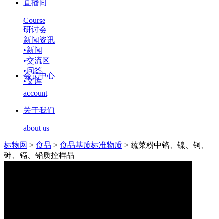
直播间
Course
研讨会
新闻资讯
•
新闻
•
交流区
•
问答
会员中心
•
文库
account
关于我们
about us
标物网
>
食品
>
食品基质标准物质
>
蔬菜粉中铬、镍、铜、
砷、镉、铅质控样品