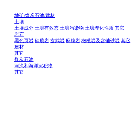
地矿/煤炭石油/建材
土壤
土壤成分
土壤有效态
土壤污染物
土壤理化性质
其它
岩石
黑色页岩
硅质岩
玄武岩
麻粒岩
橄榄岩及含铀砂岩
其它
建材
其它
煤炭石油
河流和海洋沉积物
其它