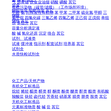
气
沥青烟
饮食业油烟
硝酸
磷酸
其它
合金
有机污染物（碳管/滤膜）（工作场所环境）
铜铅合金
铅钯合金
其它
甲醛
氨
总挥发性有机物
苯
甲苯
二甲苯
硫化氢
甲醇
三
钢铁
氯甲烷
四氯化碳
三氯乙烯
四氯乙烯
正己烷
正戊烷
单组
钢铁
其它
份
多组分
其它
容量分析滴定液
酸
碱
氧化还原
沉淀
络合
其它
试剂、试液类
试液
缓冲液
指示剂
配套试剂
培养基
其它
试剂盒
水质快检试剂盒
化工产品/天然产物
有机化工标准品
烷烃
烯烃
醌类
醛类
醇
酮类
酚类
醚类
酐类
酯类
有机酸
羧酸盐
炔烃
卤代烃
芳香烃
硝基苯
腈类
肼类
胺类
其它
无机化工标准品
元素标准物质
酸
碱
盐
其它