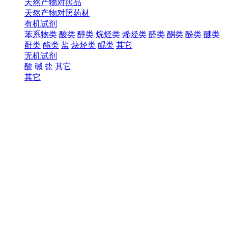
天然产物对照品
天然产物对照药材
有机试剂
苯系物类
酸类
醇类
烷烃类
烯烃类
醛类
酮类
酚类
醚类
酐类
酯类
盐
炔烃类
醌类
其它
无机试剂
酸
碱
盐
其它
其它