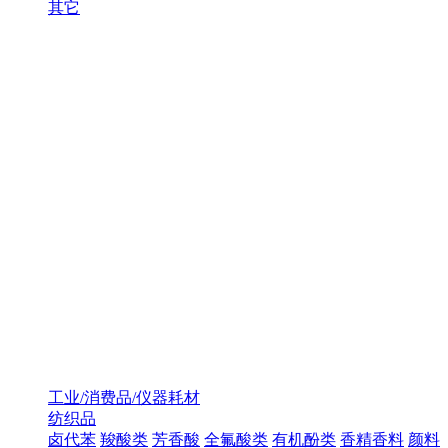
其它
工业/消费品/仪器耗材
纺织品
卤代苯
羧酸类
芳香酸
全氟酸类
有机酚类
香精香料
颜料