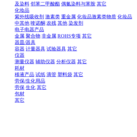
及染料
邻苯二甲酸酯
偶氮染料与苯胺
其它
化妆品
紫外线吸收剂
激素类
重金属
化妆品激素类物质
化妆品
中其他
喹诺酮
农残
其他
染发剂
电子电器产品
金属
聚合物
非金属
ROHS专项
其它
器皿/器具
容器
计量器具
试验器具
其它
仪器
测量仪器
辅助仪器
分析仪器
其它
耗材
移液产品
试纸
滴管
塑料袋
其它
劳保/生化用品
劳保
生化
其它
包材
其它