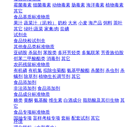
霉菌毒素
细菌毒素
动物毒素
肠毒素
海洋毒素
植物毒素
其它
食品基质标准物质
果汁
蔬菜汁（泥/粉）
奶粉
大米
小麦
海产品
饲料
茶叶
其它
绿叶/蔬菜
家禽/肉
盐碘
试剂盒
食品快检试剂盒
其他食品类标准物质
亚硝胺
杀鼠剂
苯胺类
多环芳烃类
多氯联苯
芳香族伯胺
邻苯二甲酸酯类
消毒剂
其它
农药残留标准物质
有机磷
有机氯
拟除虫菊酯
氨基甲酸酯
杀菌剂
杀虫剂
杀
螨剂
除草剂
植物生长调节剂
其它
食品添加剂
非法添加剂
食品添加剂
食品成分标准物质
糖类
黄酮
氨基酸
维生素
白酒成分
脂肪酸及其衍生物
其
它
食品专项标准物质
国抽专项
盲样考核专项
套标
配套试剂
其它
环境