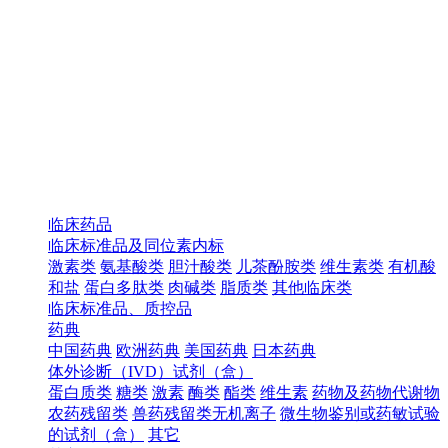
临床药品
临床标准品及同位素内标
激素类
氨基酸类
胆汁酸类
儿茶酚胺类
维生素类
有机酸
和盐
蛋白多肽类
肉碱类
脂质类
其他临床类
临床标准品、质控品
药典
中国药典
欧洲药典
美国药典
日本药典
体外诊断（IVD）试剂（盒）
蛋白质类
糖类
激素
酶类
酯类
维生素
药物及药物代谢物
农药残留类
兽药残留类无机离子
微生物鉴别或药敏试验
的试剂（盒）
其它