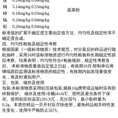
镍
0.24mg/kg
0.04mg/kg
铜
5.14mg/kg
0.55mg/kg
蔬菜粉
砷
0.18mg/kg
0.03mg/kg
镉
0.24mg/kg
0.04mg/kg
铅
0.26mg/kg
0.04mg/kg
标准值的扩展不确定度主要由定值方法、均匀性及稳定性等不
确定度合成。
四、均匀性检验及稳定性考察
根据国家《一级标准物质》技术规范，对分装后的样品进行随
机抽样，采用16对该标准物质进行均匀性检验和长期稳定性跟
踪考察。结果表明：均匀性符合F检验规则，稳定性考察良
好。
本标准物质量值自定值之日起，有效期18月,研制单位将
继续跟踪监测该标准物质的稳定性，有效期内如发现量值变
化，将及时通知用户。
五、包装、储存及使用
包装:本标准物质采用铝箔袋包装,规格10g携带或运输时应有防
碎裂保护。 储存及使用:冷藏(4±4)℃、密闭及避光条件下保
存。使用前应恒温至(20±3)℃，充分混匀，最小取样量为
0.2g。本质控样品一旦开封应尽快使用，避免样品相关特性发
生变化，使用中严格防止沾污。