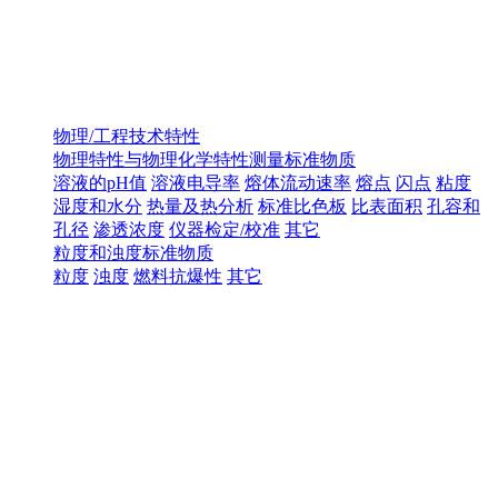
物理/工程技术特性
物理特性与物理化学特性测量标准物质
溶液的pH值
溶液电导率
熔体流动速率
熔点
闪点
粘度
湿度和水分
热量及热分析
标准比色板
比表面积
孔容和
孔径
渗透浓度
仪器检定/校准
其它
粒度和浊度标准物质
粒度
浊度
燃料抗爆性
其它