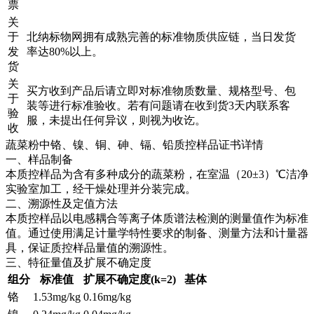
票
关
于
北纳标物网拥有成熟完善的标准物质供应链，当日发货
发
率达80%以上。
货
关
买方收到产品后请立即对标准物质数量、规格型号、包
于
装等进行标准验收。若有问题请在收到货3天内联系客
验
服，未提出任何异议，则视为收讫。
收
蔬菜粉中铬、镍、铜、砷、镉、铅质控样品证书详情
一、样品制备
本质控样品为含有多种成分的蔬菜粉，在室温（20±3）℃洁净
实验室加工，经干燥处理并分装完成。
二、溯源性及定值方法
本质控样品以电感耦合等离子体质谱法检测的测量值作为标准
值。通过使用满足计量学特性要求的制备、测量方法和计量器
具，保证质控样品量值的溯源性。
三、特征量值及扩展不确定度
组分
标准值
扩展不确定度(k=2)
基体
铬
1.53mg/kg
0.16mg/kg