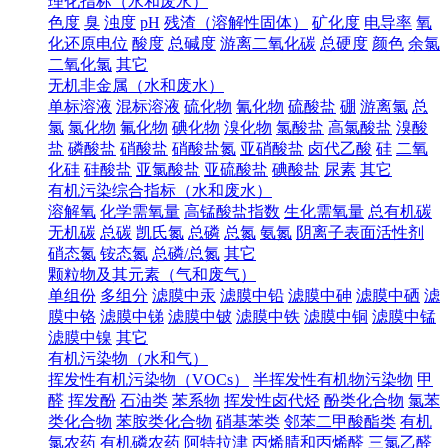
理化指标（水和废水）
色度
臭
浊度
pH
残渣（溶解性固体）
矿化度
电导率
氧
化还原电位
酸度
总碱度
游离二氧化碳
总硬度
颜色
余氯
二氧化氯
其它
无机非金属（水和废水）
单标溶液
混标溶液
硫化物
氰化物
硫酸盐
硼
游离氯
总
氯
氯化物
氟化物
碘化物
溴化物
氯酸盐
高氯酸盐
溴酸
盐
磷酸盐
硝酸盐
硝酸盐氮
亚硝酸盐
卤代乙酸
硅
二氧
化硅
硅酸盐
亚氯酸盐
亚硫酸盐
碘酸盐
尿素
其它
有机污染综合指标（水和废水）
溶解氧
化学需氧量
高锰酸盐指数
生化需氧量
总有机碳
无机碳
总碳
凯氏氮
总磷
总氮
氨氮
阴离子表面活性剂
硝态氮
铵态氮
总磷/总氮
其它
颗粒物及其元素（气和废气）
单组份
多组分
滤膜中汞
滤膜中铅
滤膜中砷
滤膜中硒
滤
膜中铬
滤膜中锑
滤膜中铍
滤膜中铁
滤膜中铜
滤膜中锰
滤膜中镍
其它
有机污染物（水和气）
挥发性有机污染物（VOCs）
半挥发性有机物污染物
甲
醛
挥发酚
石油类
苯系物
挥发性卤代烃
酚类化合物
氯苯
类化合物
苯胺类化合物
硝基苯类
邻苯二甲酸酯类
有机
氯农药
有机磷农药
阿特拉津
丙烯腈和丙烯醛
三氯乙醛