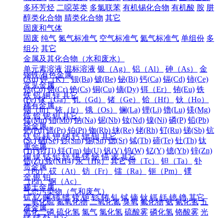
多环芳烃
二噁英类
多氯联苯
有机锡化合物
有机酸
胺
肼
醇类化合物
腈类化合物
其它
固废和气体
固废
纯气
氮气标准气
空气标准气
氦气标准气
单组份
多
组分
其它
金属及其化合物（水和废水）
单元素溶液
混标溶液
银（Ag）
铝（Al）
砷（As）
金
钢铁/有色金属
(Au)
钾（K）
钡(Ba)
铍(Be)
铋(Bi)
钙(Ca)
镉(Cd)
铈(Ce)
常见金属
钴(Co)
铬(Cr)
铯(Cs)
铜(Cu)
镝(Dy)
铒（Er）
铕(Eu)
铁
铁
铝
铜
锌
其它
(Fe)
镓（Ga）
钆（Gd）
锗（Ge）
铪（Hf）
钬（Ho）
稀有金属
铟（In）
铱（Ir）
锇（Os）
镧(La)
锂(Li)
镥(Lu)
镁(Mg)
锆
铪
铌
钽
其它
锰(Mn)
钼(Mo)
钠(Na)
铌(Nb)
钕(Nd)
镍(Ni)
磷(P)
铅(Pb)
轻金属
钯(Pd)
镨(Pr)
铂(Pt)
铷(Rb)
铼(Re)
铑(Rh)
钌(Ru)
锑(Sb)
钪
钛
铝
镁
钾
钠
钙
锶
钡
其它
(Sc)
硒(Se)
钐(Sm)
锡(Sn)
锶(Sr)
铽(Tb)
碲(Te)
钍(Th)
钛
重金属
(Ti)
铊(Tl)
铥(Tm)
铀(U)
钒(V)
钨(W)
钇(Y)
镱(Yb)
锌(Zn)
铜
镍
钴
铅
锌
锡
锑
铋
镉
汞
其它
锆(Zr)
铵(NH4)
汞（Hg）
其它
锝（Tc）
钽（Ta）
钋
贵金属
（Po）
砹（At）
钫（Fr）
镭（Ra）
钷（Pm）
镤
金
银
铂
（Pa）
锕（Ac）
稀土金属
气态污染物（气和废气）
钪
钇
镧
铈
镨
钕
钷
钐
铕
钆
铽
镝
钬
铒
铥
镱
镥
其它
二氧化硫
氮氧化物
二氧化氮
臭氧
氟化物
氨
氰化氢
五
准金属
氧化二磷
硫化氢
氯气
氯化氢
硫酸雾
磷化氢
铬酸雾
光
锗
锑
钋
其它