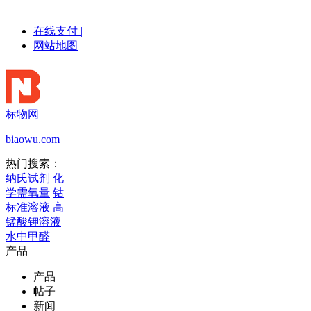
在线支付
|
网站地图
标物网
biaowu.com
热门搜索：
纳氏试剂
化
学需氧量
钴
标准溶液
高
锰酸钾溶液
水中甲醛
产品
产品
帖子
新闻