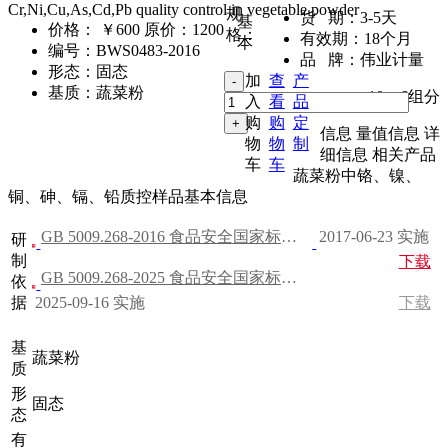
Cr,Ni,Cu,As,Cd,Pb quality control in vegetable powder
规
货 期：
3-5天
基
价格：
￥600
原价：1200
格：
有效期：
18个月
本
编号：
BWS0483-2016
品 牌：
伟业计量
形态：
固态
加
查
产
基质：
蔬菜粉
10g
,
6组分
入
看
品
购
购
定
信息
量值信息
详
物
物
制
细信息
相关产品
车
车
蔬菜粉中铬、镍、
铜、砷、镉、铅质控样品基本信息
GB 5009.268-2016 食品安全国家标准 食品中多元素的测定
2017-06-23 实施
研
制
下载
GB 5009.268-2025 食品安全国家标准 食品中多元素的测定
依
据
2025-09-16 实施
下载
基
蔬菜粉
质
形
固态
态
有