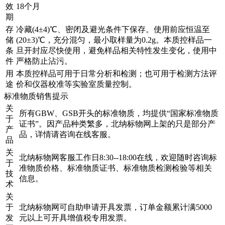
效
18个月
期
存
冷藏(4±4)℃、密闭及避光条件下保存。使用前应恒温至
储
(20±3)℃，充分混匀，最小取样量为0.2g。本质控样品一
条
旦开封应尽快使用，避免样品相关特性发生变化，使用中
件
严格防止沾污。
用
本质控样品可用于日常分析和检测；也可用于检测方法评
途
价和仪器校准等实验室质量控制。
标准物质销售提示
关
所有GBW、GSB开头的标准物质，均提供“国家标准物质
于
证书”。因产品种类繁多，北纳标物网上架的只是部分产
产
品，详情请咨询在线客服。
品
关
北纳标物网客服工作日8:30--18:00在线，欢迎随时咨询标
于
准物质价格、标准物质证书、标准物质检测检验等相关
技
信息。
术
关
于
北纳标物网可自助申请开具发票，订单金额累计满5000
发
元以上可开具增值税专用发票。