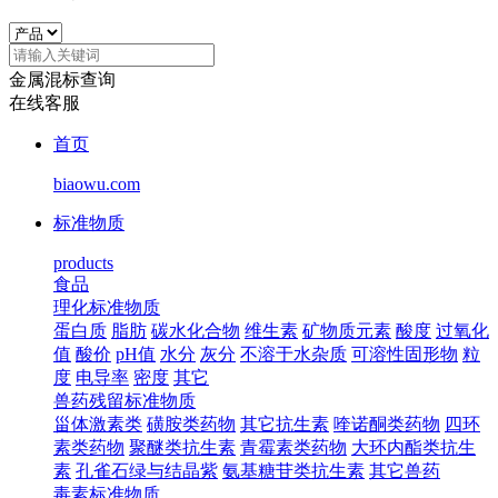
金属混标查询
在线客服
首页
biaowu.com
标准物质
products
食品
理化标准物质
蛋白质
脂肪
碳水化合物
维生素
矿物质元素
酸度
过氧化
值
酸价
pH值
水分
灰分
不溶于水杂质
可溶性固形物
粒
度
电导率
密度
其它
兽药残留标准物质
甾体激素类
磺胺类药物
其它抗生素
喹诺酮类药物
四环
素类药物
聚醚类抗生素
青霉素类药物
大环内酯类抗生
素
孔雀石绿与结晶紫
氨基糖苷类抗生素
其它兽药
毒素标准物质