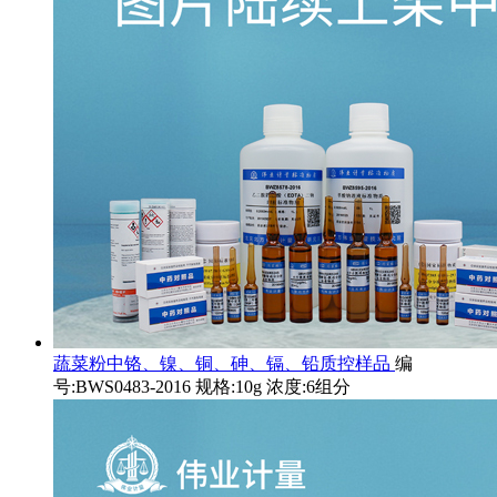
蔬菜粉中铬、镍、铜、砷、镉、铅质控样品
编
号:BWS0483-2016 规格:10g 浓度:6组分