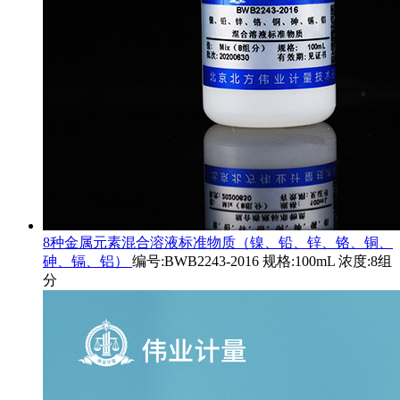
8种金属元素混合溶液标准物质（镍、铅、锌、铬、铜、
砷、镉、铝）
编号:BWB2243-2016 规格:100mL 浓度:8组
分