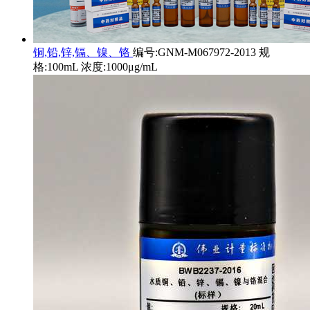
铜,铅,锌,镉、镍、铬
编号:GNM-M067972-2013 规
格:100mL 浓度:1000μg/mL