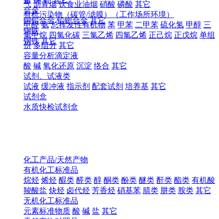
气
沥青烟
饮食业油烟
硝酸
磷酸
其它
合金
有机污染物（碳管/滤膜）（工作场所环境）
铜铅合金
铅钯合金
其它
甲醛
氨
总挥发性有机物
苯
甲苯
二甲苯
硫化氢
甲醇
三
钢铁
氯甲烷
四氯化碳
三氯乙烯
四氯乙烯
正己烷
正戊烷
单组
钢铁
其它
份
多组分
其它
容量分析滴定液
酸
碱
氧化还原
沉淀
络合
其它
试剂、试液类
试液
缓冲液
指示剂
配套试剂
培养基
其它
试剂盒
水质快检试剂盒
化工产品/天然产物
有机化工标准品
烷烃
烯烃
醌类
醛类
醇
酮类
酚类
醚类
酐类
酯类
有机酸
羧酸盐
炔烃
卤代烃
芳香烃
硝基苯
腈类
肼类
胺类
其它
无机化工标准品
元素标准物质
酸
碱
盐
其它