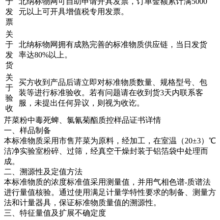
于
北纳标物网可自助申请开具发票，订单金额累计满5000
发
元以上可开具增值税专用发票。
票
关
于
北纳标物网拥有成熟完善的标准物质供应链，当日发货
发
率达80%以上。
货
关
买方收到产品后请立即对标准物质数量、规格型号、包
于
装等进行标准验收。若有问题请在收到货3天内联系客
验
服，未提出任何异议，则视为收讫。
收
芹菜粉中毒死蜱、氯氰菊酯质控样品证书详情
一、样品制备
本标准物质采用市售芹菜为原料，经加工，在室温（20±3）℃
洁净实验室粉碎、过筛，经真空干燥封装于铝箔袋中处理而
成。
二、溯源性及定值方法
本标准物质的浓度标准值采用测量值，并用气相色谱-质谱法
进行量值核验。通过使用满足计量学特性要求的制备、测量方
法和计量器具，保证标准物质量值的溯源性。
三、特征量值及扩展不确定度