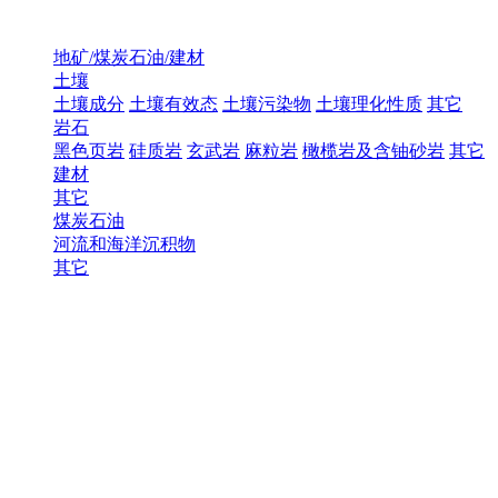
地矿/煤炭石油/建材
土壤
土壤成分
土壤有效态
土壤污染物
土壤理化性质
其它
岩石
黑色页岩
硅质岩
玄武岩
麻粒岩
橄榄岩及含铀砂岩
其它
建材
其它
煤炭石油
河流和海洋沉积物
其它