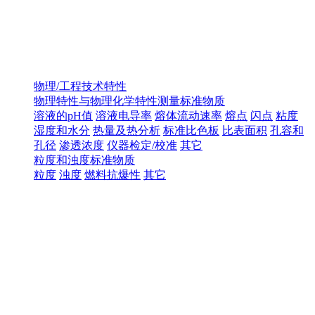
物理/工程技术特性
物理特性与物理化学特性测量标准物质
溶液的pH值
溶液电导率
熔体流动速率
熔点
闪点
粘度
湿度和水分
热量及热分析
标准比色板
比表面积
孔容和
孔径
渗透浓度
仪器检定/校准
其它
粒度和浊度标准物质
粒度
浊度
燃料抗爆性
其它