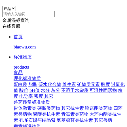
金属混标查询
在线客服
首页
biaowu.com
标准物质
products
食品
理化标准物质
蛋白质
脂肪
碳水化合物
维生素
矿物质元素
酸度
过氧化
值
酸价
pH值
水分
灰分
不溶于水杂质
可溶性固形物
粒
度
电导率
密度
其它
兽药残留标准物质
甾体激素类
磺胺类药物
其它抗生素
喹诺酮类药物
四环
素类药物
聚醚类抗生素
青霉素类药物
大环内酯类抗生
素
孔雀石绿与结晶紫
氨基糖苷类抗生素
其它兽药
毒素标准物质