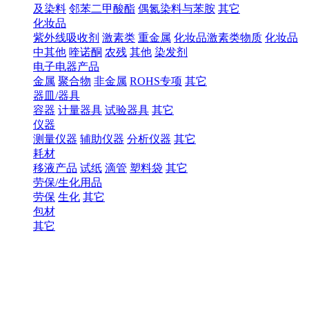
及染料
邻苯二甲酸酯
偶氮染料与苯胺
其它
化妆品
紫外线吸收剂
激素类
重金属
化妆品激素类物质
化妆品
中其他
喹诺酮
农残
其他
染发剂
电子电器产品
金属
聚合物
非金属
ROHS专项
其它
器皿/器具
容器
计量器具
试验器具
其它
仪器
测量仪器
辅助仪器
分析仪器
其它
耗材
移液产品
试纸
滴管
塑料袋
其它
劳保/生化用品
劳保
生化
其它
包材
其它