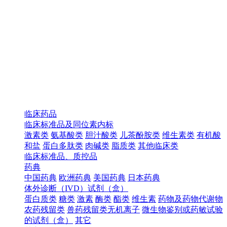
临床药品
临床标准品及同位素内标
激素类
氨基酸类
胆汁酸类
儿茶酚胺类
维生素类
有机酸
和盐
蛋白多肽类
肉碱类
脂质类
其他临床类
临床标准品、质控品
药典
中国药典
欧洲药典
美国药典
日本药典
体外诊断（IVD）试剂（盒）
蛋白质类
糖类
激素
酶类
酯类
维生素
药物及药物代谢物
农药残留类
兽药残留类无机离子
微生物鉴别或药敏试验
的试剂（盒）
其它