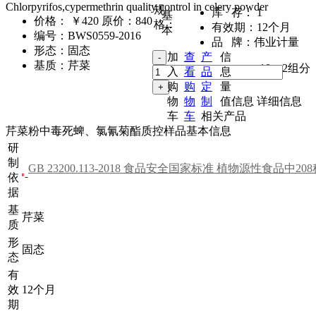
Chlorpyrifos,cypermethrin quality control in celery powder
规
库 存：
1
基
价格：
￥420
原价：840
格：
有效期：
12个月
本
编号：
BWS0559-2016
品 牌：
伟业计量
形态：
固态
加
查
产
信
基质：
芹菜
10g
,
2组分
入
看
品
息
购
购
定
量
物
物
制
值信息
详细信息
车
车
相关产品
芹菜粉中毒死蜱、氯氰菊酯质控样品基本信息
研
制
依
据
基
芹菜
质
形
固态
态
有
效
12个月
期