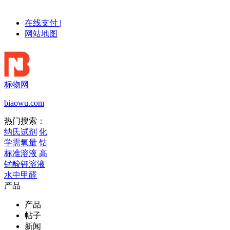
在线支付
|
网站地图
标物网
biaowu.com
热门搜索：
纳氏试剂
化
学需氧量
钴
标准溶液
高
锰酸钾溶液
水中甲醛
产品
产品
帖子
新闻