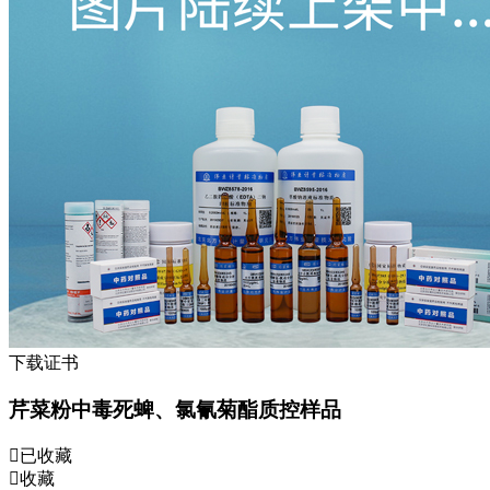
下载证书
芹菜粉中毒死蜱、氯氰菊酯质控样品
已收藏
收藏