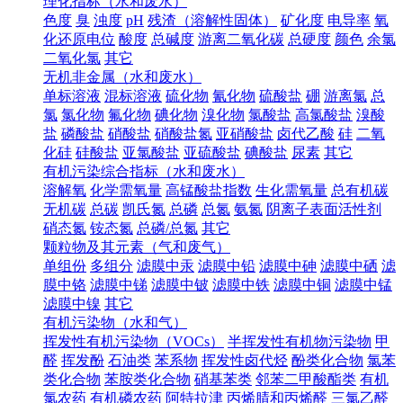
理化指标（水和废水）
色度
臭
浊度
pH
残渣（溶解性固体）
矿化度
电导率
氧
化还原电位
酸度
总碱度
游离二氧化碳
总硬度
颜色
余氯
二氧化氯
其它
无机非金属（水和废水）
单标溶液
混标溶液
硫化物
氰化物
硫酸盐
硼
游离氯
总
氯
氯化物
氟化物
碘化物
溴化物
氯酸盐
高氯酸盐
溴酸
盐
磷酸盐
硝酸盐
硝酸盐氮
亚硝酸盐
卤代乙酸
硅
二氧
化硅
硅酸盐
亚氯酸盐
亚硫酸盐
碘酸盐
尿素
其它
有机污染综合指标（水和废水）
溶解氧
化学需氧量
高锰酸盐指数
生化需氧量
总有机碳
无机碳
总碳
凯氏氮
总磷
总氮
氨氮
阴离子表面活性剂
硝态氮
铵态氮
总磷/总氮
其它
颗粒物及其元素（气和废气）
单组份
多组分
滤膜中汞
滤膜中铅
滤膜中砷
滤膜中硒
滤
膜中铬
滤膜中锑
滤膜中铍
滤膜中铁
滤膜中铜
滤膜中锰
滤膜中镍
其它
有机污染物（水和气）
挥发性有机污染物（VOCs）
半挥发性有机物污染物
甲
醛
挥发酚
石油类
苯系物
挥发性卤代烃
酚类化合物
氯苯
类化合物
苯胺类化合物
硝基苯类
邻苯二甲酸酯类
有机
氯农药
有机磷农药
阿特拉津
丙烯腈和丙烯醛
三氯乙醛