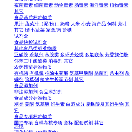
霉菌毒素
细菌毒素
动物毒素
肠毒素
海洋毒素
植物毒素
其它
食品基质标准物质
果汁
蔬菜汁（泥/粉）
奶粉
大米
小麦
海产品
饲料
茶叶
其它
绿叶/蔬菜
家禽/肉
盐碘
试剂盒
食品快检试剂盒
其他食品类标准物质
亚硝胺
杀鼠剂
苯胺类
多环芳烃类
多氯联苯
芳香族伯胺
邻苯二甲酸酯类
消毒剂
其它
农药残留标准物质
有机磷
有机氯
拟除虫菊酯
氨基甲酸酯
杀菌剂
杀虫剂
杀
螨剂
除草剂
植物生长调节剂
其它
食品添加剂
非法添加剂
食品添加剂
食品成分标准物质
糖类
黄酮
氨基酸
维生素
白酒成分
脂肪酸及其衍生物
其
它
食品专项标准物质
国抽专项
盲样考核专项
套标
配套试剂
其它
环境