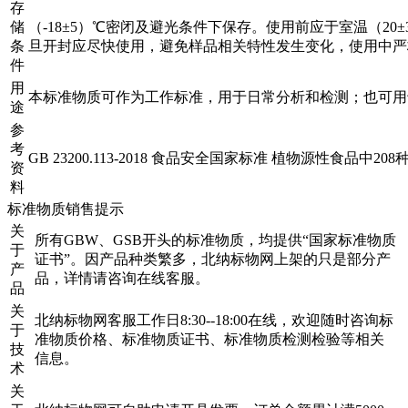
存
储
（-18±5）℃密闭及避光条件下保存。使用前应于室温（2
条
旦开封应尽快使用，避免样品相关特性发生变化，使用中严
件
用
本标准物质可作为工作标准，用于日常分析和检测；也可用
途
参
考
GB 23200.113-2018 食品安全国家标准 植物源性食品
资
料
标准物质销售提示
关
所有GBW、GSB开头的标准物质，均提供“国家标准物质
于
证书”。因产品种类繁多，北纳标物网上架的只是部分产
产
品，详情请咨询在线客服。
品
关
北纳标物网客服工作日8:30--18:00在线，欢迎随时咨询标
于
准物质价格、标准物质证书、标准物质检测检验等相关
技
信息。
术
关