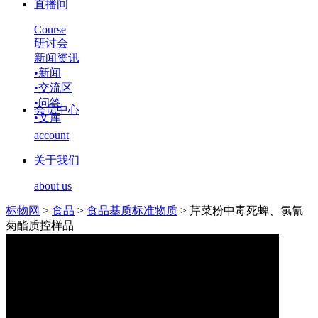
直播间
Course
研讨会
新闻资讯
•
新闻
•
交流区
•
问答
会员中心
•
文库
account
关于我们
about us
标物网
>
食品
>
食品基质标准物质
>
芹菜粉中毒死蜱、氯氰
菊酯质控样品