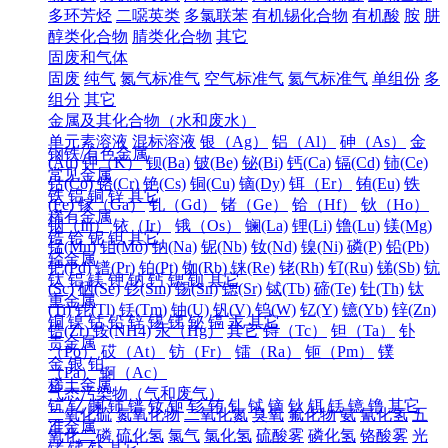
多环芳烃
二噁英类
多氯联苯
有机锡化合物
有机酸
胺
肼
醇类化合物
腈类化合物
其它
固废和气体
固废
纯气
氮气标准气
空气标准气
氦气标准气
单组份
多
组分
其它
金属及其化合物（水和废水）
单元素溶液
混标溶液
银（Ag）
铝（Al）
砷（As）
金
钢铁/有色金属
(Au)
钾（K）
钡(Ba)
铍(Be)
铋(Bi)
钙(Ca)
镉(Cd)
铈(Ce)
常见金属
钴(Co)
铬(Cr)
铯(Cs)
铜(Cu)
镝(Dy)
铒（Er）
铕(Eu)
铁
铁
铝
铜
锌
其它
(Fe)
镓（Ga）
钆（Gd）
锗（Ge）
铪（Hf）
钬（Ho）
稀有金属
铟（In）
铱（Ir）
锇（Os）
镧(La)
锂(Li)
镥(Lu)
镁(Mg)
锆
铪
铌
钽
其它
锰(Mn)
钼(Mo)
钠(Na)
铌(Nb)
钕(Nd)
镍(Ni)
磷(P)
铅(Pb)
轻金属
钯(Pd)
镨(Pr)
铂(Pt)
铷(Rb)
铼(Re)
铑(Rh)
钌(Ru)
锑(Sb)
钪
钛
铝
镁
钾
钠
钙
锶
钡
其它
(Sc)
硒(Se)
钐(Sm)
锡(Sn)
锶(Sr)
铽(Tb)
碲(Te)
钍(Th)
钛
重金属
(Ti)
铊(Tl)
铥(Tm)
铀(U)
钒(V)
钨(W)
钇(Y)
镱(Yb)
锌(Zn)
铜
镍
钴
铅
锌
锡
锑
铋
镉
汞
其它
锆(Zr)
铵(NH4)
汞（Hg）
其它
锝（Tc）
钽（Ta）
钋
贵金属
（Po）
砹（At）
钫（Fr）
镭（Ra）
钷（Pm）
镤
金
银
铂
（Pa）
锕（Ac）
稀土金属
气态污染物（气和废气）
钪
钇
镧
铈
镨
钕
钷
钐
铕
钆
铽
镝
钬
铒
铥
镱
镥
其它
二氧化硫
氮氧化物
二氧化氮
臭氧
氟化物
氨
氰化氢
五
准金属
氧化二磷
硫化氢
氯气
氯化氢
硫酸雾
磷化氢
铬酸雾
光
锗
锑
钋
其它