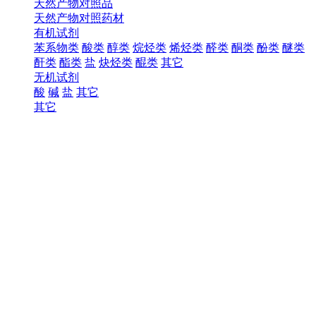
天然产物对照品
天然产物对照药材
有机试剂
苯系物类
酸类
醇类
烷烃类
烯烃类
醛类
酮类
酚类
醚类
酐类
酯类
盐
炔烃类
醌类
其它
无机试剂
酸
碱
盐
其它
其它