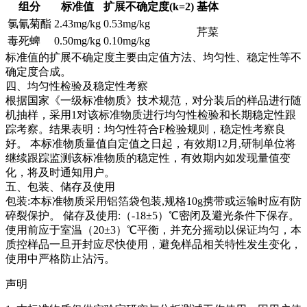
组分
标准值
扩展不确定度(k=2)
基体
氯氰菊酯
2.43mg/kg
0.53mg/kg
芹菜
毒死蜱
0.50mg/kg
0.10mg/kg
标准值的扩展不确定度主要由定值方法、均匀性、稳定性等不
确定度合成。
四、均匀性检验及稳定性考察
根据国家《一级标准物质》技术规范，对分装后的样品进行随
机抽样，采用1对该标准物质进行均匀性检验和长期稳定性跟
踪考察。结果表明：均匀性符合F检验规则，稳定性考察良
好。
本标准物质量值自定值之日起，有效期12月,研制单位将
继续跟踪监测该标准物质的稳定性，有效期内如发现量值变
化，将及时通知用户。
五、包装、储存及使用
包装:本标准物质采用铝箔袋包装,规格10g携带或运输时应有防
碎裂保护。 储存及使用:（-18±5）℃密闭及避光条件下保存。
使用前应于室温（20±3）℃平衡，并充分摇动以保证均匀，本
质控样品一旦开封应尽快使用，避免样品相关特性发生变化，
使用中严格防止沾污。
声明