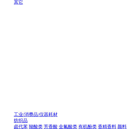
其它
工业/消费品/仪器耗材
纺织品
卤代苯
羧酸类
芳香酸
全氟酸类
有机酚类
香精香料
颜料