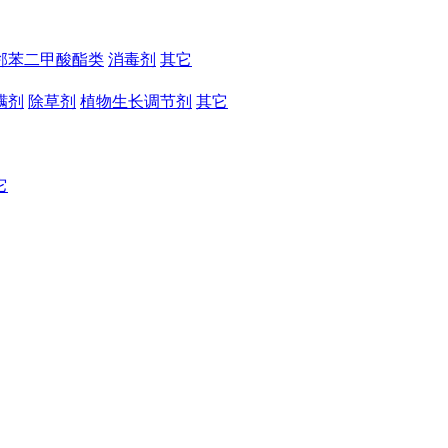
邻苯二甲酸酯类
消毒剂
其它
螨剂
除草剂
植物生长调节剂
其它
它