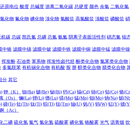
还原电位
酸度
总碱度
游离二氧化碳
总硬度
颜色
余氯
二氧化氯
氯化物
氟化物
碘化物
溴化物
氯酸盐
高氯酸盐
溴酸盐
磷酸盐
硝
无机碳
总碳
凯氏氮
总磷
总氮
氨氮
阴离子表面活性剂
硝态氮
铵
膜中铬
滤膜中锑
滤膜中铍
滤膜中铁
滤膜中铜
滤膜中锰
滤膜中镍
醛
挥发酚
石油类
苯系物
挥发性卤代烃
酚类化合物
氯苯类化合物
类
多氯联苯
有机锡化合物
有机酸
胺
肼
醇类化合物
腈类化合物
组分
其它
)
钾（K）
钡(Ba)
铍(Be)
铋(Bi)
钙(Ca)
镉(Cd)
铈(Ce)
钴(Co)
铬(Cr
锇（Os）
镧(La)
锂(Li)
镥(Lu)
镁(Mg)
锰(Mn)
钼(Mo)
钠(Na)
铌(Nb
)
碲(Te)
钍(Th)
钛(Ti)
铊(Tl)
铥(Tm)
铀(U)
钒(V)
钨(W)
钇(Y)
镱(Y
锕（Ac）
化二磷
硫化氢
氯气
氯化氢
硫酸雾
磷化氢
铬酸雾
光气
沥青烟
饮