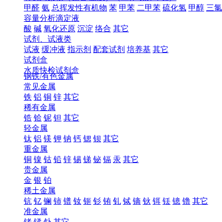
甲醛
氨
总挥发性有机物
苯
甲苯
二甲苯
硫化氢
甲醇
三氯
容量分析滴定液
酸
碱
氧化还原
沉淀
络合
其它
试剂、试液类
试液
缓冲液
指示剂
配套试剂
培养基
其它
试剂盒
水质快检试剂盒
钢铁/有色金属
常见金属
铁
铝
铜
锌
其它
稀有金属
锆
铪
铌
钽
其它
轻金属
钛
铝
镁
钾
钠
钙
锶
钡
其它
重金属
铜
镍
钴
铅
锌
锡
锑
铋
镉
汞
其它
贵金属
金
银
铂
稀土金属
钪
钇
镧
铈
镨
钕
钷
钐
铕
钆
铽
镝
钬
铒
铥
镱
镥
其它
准金属
锗
锑
钋
其它