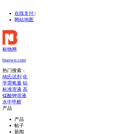
在线支付
|
网站地图
标物网
biaowu.com
热门搜索：
纳氏试剂
化
学需氧量
钴
标准溶液
高
锰酸钾溶液
水中甲醛
产品
产品
帖子
新闻