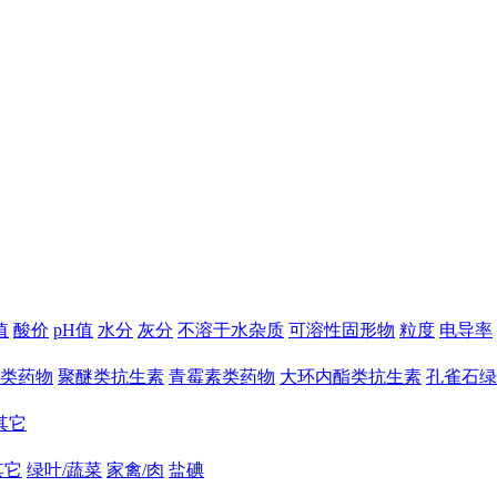
值
酸价
pH值
水分
灰分
不溶于水杂质
可溶性固形物
粒度
电导率
类药物
聚醚类抗生素
青霉素类药物
大环内酯类抗生素
孔雀石绿
其它
其它
绿叶/蔬菜
家禽/肉
盐碘