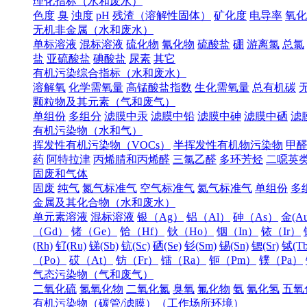
理化指标（水和废水）
色度
臭
浊度
pH
残渣（溶解性固体）
矿化度
电导率
氧化
无机非金属（水和废水）
单标溶液
混标溶液
硫化物
氰化物
硫酸盐
硼
游离氯
总氯
盐
亚硫酸盐
碘酸盐
尿素
其它
有机污染综合指标（水和废水）
溶解氧
化学需氧量
高锰酸盐指数
生化需氧量
总有机碳
颗粒物及其元素（气和废气）
单组份
多组分
滤膜中汞
滤膜中铅
滤膜中砷
滤膜中硒
滤
有机污染物（水和气）
挥发性有机污染物（VOCs）
半挥发性有机物污染物
甲
药
阿特拉津
丙烯腈和丙烯醛
三氯乙醛
多环芳烃
二噁英
固废和气体
固废
纯气
氮气标准气
空气标准气
氦气标准气
单组份
多
金属及其化合物（水和废水）
单元素溶液
混标溶液
银（Ag）
铝（Al）
砷（As）
金(Au
（Gd）
锗（Ge）
铪（Hf）
钬（Ho）
铟（In）
铱（Ir）
(Rh)
钌(Ru)
锑(Sb)
钪(Sc)
硒(Se)
钐(Sm)
锡(Sn)
锶(Sr)
铽(Tb
（Po）
砹（At）
钫（Fr）
镭（Ra）
钷（Pm）
镤（Pa）
气态污染物（气和废气）
二氧化硫
氮氧化物
二氧化氮
臭氧
氟化物
氨
氰化氢
五氧
有机污染物（碳管/滤膜）（工作场所环境）