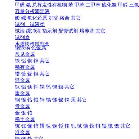
甲醛
氨
总挥发性有机物
苯
甲苯
二甲苯
硫化氢
甲醇
三氯
容量分析滴定液
酸
碱
氧化还原
沉淀
络合
其它
试剂、试液类
试液
缓冲液
指示剂
配套试剂
培养基
其它
试剂盒
水质快检试剂盒
钢铁/有色金属
常见金属
铁
铝
铜
锌
其它
稀有金属
锆
铪
铌
钽
其它
轻金属
钛
铝
镁
钾
钠
钙
锶
钡
其它
重金属
铜
镍
钴
铅
锌
锡
锑
铋
镉
汞
其它
贵金属
金
银
铂
稀土金属
钪
钇
镧
铈
镨
钕
钷
钐
铕
钆
铽
镝
钬
铒
铥
镱
镥
其它
准金属
锗
锑
钋
其它