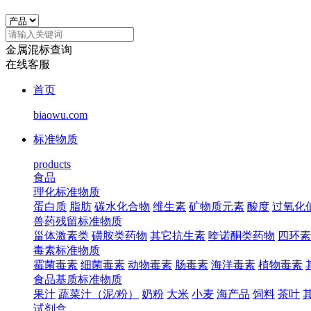
金属混标查询
在线客服
首页
biaowu.com
标准物质
products
食品
理化标准物质
蛋白质
脂肪
碳水化合物
维生素
矿物质元素
酸度
过氧化
兽药残留标准物质
甾体激素类
磺胺类药物
其它抗生素
喹诺酮类药物
四环素
毒素标准物质
霉菌毒素
细菌毒素
动物毒素
肠毒素
海洋毒素
植物毒素
食品基质标准物质
果汁
蔬菜汁（泥/粉）
奶粉
大米
小麦
海产品
饲料
茶叶
试剂盒