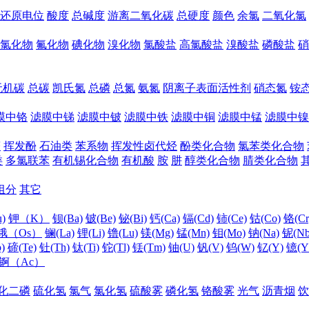
还原电位
酸度
总碱度
游离二氧化碳
总硬度
颜色
余氯
二氧化氯
氯化物
氟化物
碘化物
溴化物
氯酸盐
高氯酸盐
溴酸盐
磷酸盐
硝
无机碳
总碳
凯氏氮
总磷
总氮
氨氮
阴离子表面活性剂
硝态氮
铵
膜中铬
滤膜中锑
滤膜中铍
滤膜中铁
滤膜中铜
滤膜中锰
滤膜中镍
醛
挥发酚
石油类
苯系物
挥发性卤代烃
酚类化合物
氯苯类化合物
类
多氯联苯
有机锡化合物
有机酸
胺
肼
醇类化合物
腈类化合物
组分
其它
)
钾（K）
钡(Ba)
铍(Be)
铋(Bi)
钙(Ca)
镉(Cd)
铈(Ce)
钴(Co)
铬(Cr
锇（Os）
镧(La)
锂(Li)
镥(Lu)
镁(Mg)
锰(Mn)
钼(Mo)
钠(Na)
铌(Nb
)
碲(Te)
钍(Th)
钛(Ti)
铊(Tl)
铥(Tm)
铀(U)
钒(V)
钨(W)
钇(Y)
镱(Y
锕（Ac）
化二磷
硫化氢
氯气
氯化氢
硫酸雾
磷化氢
铬酸雾
光气
沥青烟
饮