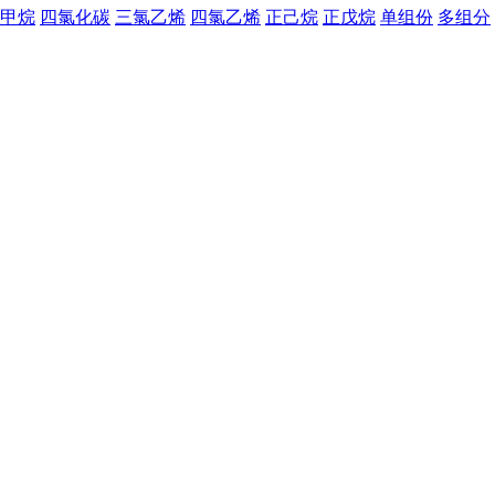
甲烷
四氯化碳
三氯乙烯
四氯乙烯
正己烷
正戊烷
单组份
多组分