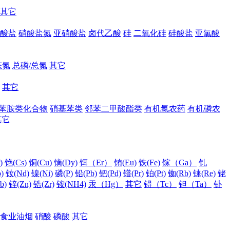
其它
酸盐
硝酸盐氮
亚硝酸盐
卤代乙酸
硅
二氧化硅
硅酸盐
亚氯酸
态氮
总磷/总氮
其它
其它
苯胺类化合物
硝基苯类
邻苯二甲酸酯类
有机氯农药
有机磷农
其它
)
铯(Cs)
铜(Cu)
镝(Dy)
铒（Er）
铕(Eu)
铁(Fe)
镓（Ga）
钆
)
钕(Nd)
镍(Ni)
磷(P)
铅(Pb)
钯(Pd)
镨(Pr)
铂(Pt)
铷(Rb)
铼(Re)
铑
b)
锌(Zn)
锆(Zr)
铵(NH4)
汞（Hg）
其它
锝（Tc）
钽（Ta）
钋
食业油烟
硝酸
磷酸
其它