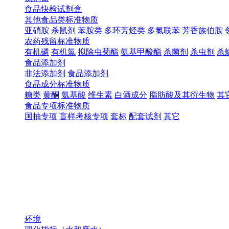
食品快检试剂盒
其他食品类标准物质
亚硝胺
杀鼠剂
苯胺类
多环芳烃类
多氯联苯
芳香族伯胺
农药残留标准物质
有机磷
有机氯
拟除虫菊酯
氨基甲酸酯
杀菌剂
杀虫剂
杀
食品添加剂
非法添加剂
食品添加剂
食品成分标准物质
糖类
黄酮
氨基酸
维生素
白酒成分
脂肪酸及其衍生物
其
食品专项标准物质
国抽专项
盲样考核专项
套标
配套试剂
其它
环境