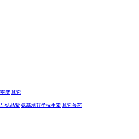
密度
其它
与结晶紫
氨基糖苷类抗生素
其它兽药