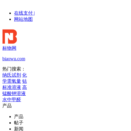
在线支付
|
网站地图
标物网
biaowu.com
热门搜索：
纳氏试剂
化
学需氧量
钴
标准溶液
高
锰酸钾溶液
水中甲醛
产品
产品
帖子
新闻