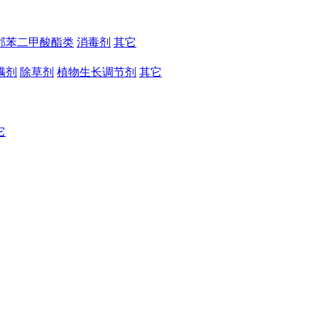
邻苯二甲酸酯类
消毒剂
其它
螨剂
除草剂
植物生长调节剂
其它
它