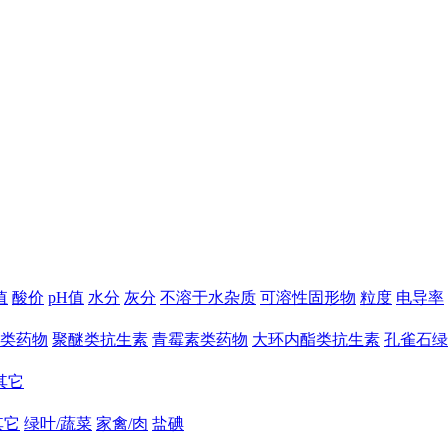
值
酸价
pH值
水分
灰分
不溶于水杂质
可溶性固形物
粒度
电导率
类药物
聚醚类抗生素
青霉素类药物
大环内酯类抗生素
孔雀石绿
其它
其它
绿叶/蔬菜
家禽/肉
盐碘