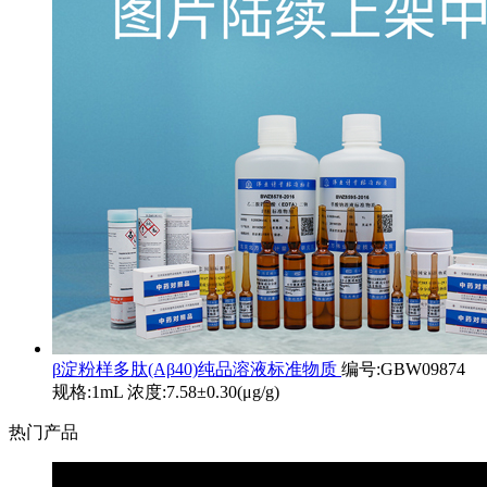
β淀粉样多肽(Aβ40)纯品溶液标准物质
编号:GBW09874
规格:1mL 浓度:7.58±0.30(μg/g)
热门产品