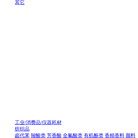
其它
工业/消费品/仪器耗材
纺织品
卤代苯
羧酸类
芳香酸
全氟酸类
有机酚类
香精香料
颜料