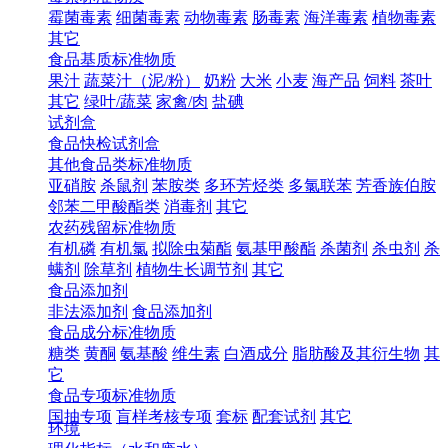
霉菌毒素
细菌毒素
动物毒素
肠毒素
海洋毒素
植物毒素
其它
食品基质标准物质
果汁
蔬菜汁（泥/粉）
奶粉
大米
小麦
海产品
饲料
茶叶
其它
绿叶/蔬菜
家禽/肉
盐碘
试剂盒
食品快检试剂盒
其他食品类标准物质
亚硝胺
杀鼠剂
苯胺类
多环芳烃类
多氯联苯
芳香族伯胺
邻苯二甲酸酯类
消毒剂
其它
农药残留标准物质
有机磷
有机氯
拟除虫菊酯
氨基甲酸酯
杀菌剂
杀虫剂
杀
螨剂
除草剂
植物生长调节剂
其它
食品添加剂
非法添加剂
食品添加剂
食品成分标准物质
糖类
黄酮
氨基酸
维生素
白酒成分
脂肪酸及其衍生物
其
它
食品专项标准物质
国抽专项
盲样考核专项
套标
配套试剂
其它
环境