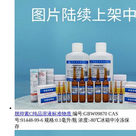
胱抑素C纯品溶液标准物质
编号:GBW09870 CAS
号:91448-99-6 规格:0.1毫升/瓶 浓度:-80℃冰箱中冷冻保
存