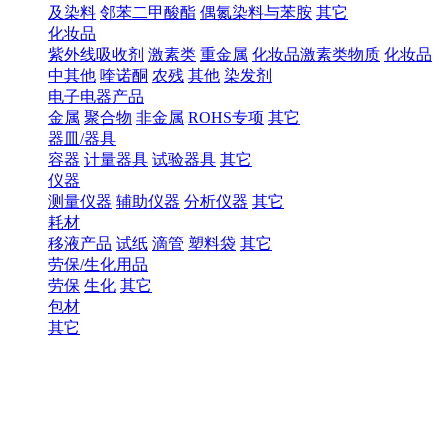
及染料
邻苯二甲酸酯
偶氮染料与苯胺
其它
化妆品
紫外线吸收剂
激素类
重金属
化妆品激素类物质
化妆品
中其他
喹诺酮
农残
其他
染发剂
电子电器产品
金属
聚合物
非金属
ROHS专项
其它
器皿/器具
容器
计量器具
试验器具
其它
仪器
测量仪器
辅助仪器
分析仪器
其它
耗材
移液产品
试纸
滴管
塑料袋
其它
劳保/生化用品
劳保
生化
其它
包材
其它