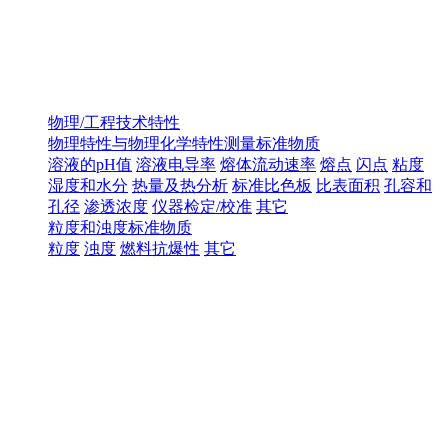
物理/工程技术特性
物理特性与物理化学特性测量标准物质
溶液的pH值
溶液电导率
熔体流动速率
熔点
闪点
粘度
湿度和水分
热量及热分析
标准比色板
比表面积
孔容和
孔径
渗透浓度
仪器检定/校准
其它
粒度和浊度标准物质
粒度
浊度
燃料抗爆性
其它