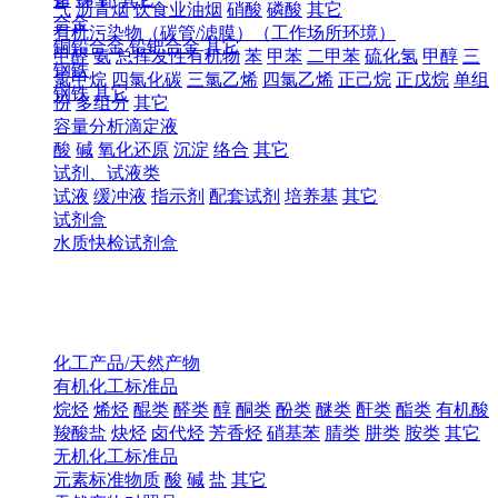
气
沥青烟
饮食业油烟
硝酸
磷酸
其它
合金
有机污染物（碳管/滤膜）（工作场所环境）
铜铅合金
铅钯合金
其它
甲醛
氨
总挥发性有机物
苯
甲苯
二甲苯
硫化氢
甲醇
三
钢铁
氯甲烷
四氯化碳
三氯乙烯
四氯乙烯
正己烷
正戊烷
单组
钢铁
其它
份
多组分
其它
容量分析滴定液
酸
碱
氧化还原
沉淀
络合
其它
试剂、试液类
试液
缓冲液
指示剂
配套试剂
培养基
其它
试剂盒
水质快检试剂盒
化工产品/天然产物
有机化工标准品
烷烃
烯烃
醌类
醛类
醇
酮类
酚类
醚类
酐类
酯类
有机酸
羧酸盐
炔烃
卤代烃
芳香烃
硝基苯
腈类
肼类
胺类
其它
无机化工标准品
元素标准物质
酸
碱
盐
其它