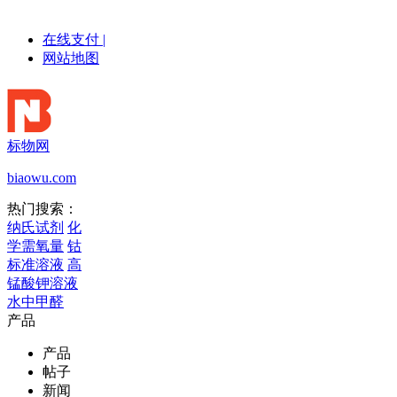
在线支付
|
网站地图
标物网
biaowu.com
热门搜索：
纳氏试剂
化
学需氧量
钴
标准溶液
高
锰酸钾溶液
水中甲醛
产品
产品
帖子
新闻