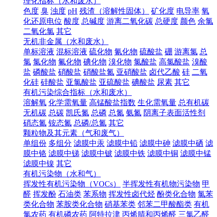
理化指标（水和废水）
色度
臭
浊度
pH
残渣（溶解性固体）
矿化度
电导率
氧
化还原电位
酸度
总碱度
游离二氧化碳
总硬度
颜色
余氯
二氧化氯
其它
无机非金属（水和废水）
单标溶液
混标溶液
硫化物
氰化物
硫酸盐
硼
游离氯
总
氯
氯化物
氟化物
碘化物
溴化物
氯酸盐
高氯酸盐
溴酸
盐
磷酸盐
硝酸盐
硝酸盐氮
亚硝酸盐
卤代乙酸
硅
二氧
化硅
硅酸盐
亚氯酸盐
亚硫酸盐
碘酸盐
尿素
其它
有机污染综合指标（水和废水）
溶解氧
化学需氧量
高锰酸盐指数
生化需氧量
总有机碳
无机碳
总碳
凯氏氮
总磷
总氮
氨氮
阴离子表面活性剂
硝态氮
铵态氮
总磷/总氮
其它
颗粒物及其元素（气和废气）
单组份
多组分
滤膜中汞
滤膜中铅
滤膜中砷
滤膜中硒
滤
膜中铬
滤膜中锑
滤膜中铍
滤膜中铁
滤膜中铜
滤膜中锰
滤膜中镍
其它
有机污染物（水和气）
挥发性有机污染物（VOCs）
半挥发性有机物污染物
甲
醛
挥发酚
石油类
苯系物
挥发性卤代烃
酚类化合物
氯苯
类化合物
苯胺类化合物
硝基苯类
邻苯二甲酸酯类
有机
氯农药
有机磷农药
阿特拉津
丙烯腈和丙烯醛
三氯乙醛