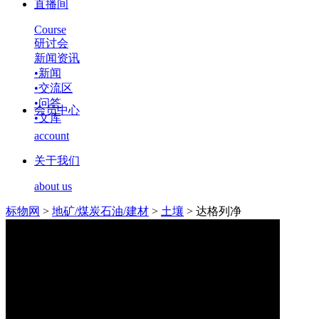
直播间
Course
研讨会
新闻资讯
•
新闻
•
交流区
•
问答
会员中心
•
文库
account
关于我们
about us
标物网
>
地矿/煤炭石油/建材
>
土壤
>
达格列净