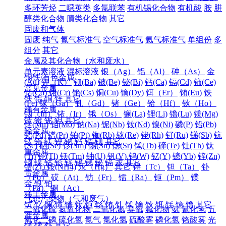
多环芳烃
二噁英类
多氯联苯
有机锡化合物
有机酸
胺
肼
醇类化合物
腈类化合物
其它
固废和气体
固废
纯气
氮气标准气
空气标准气
氦气标准气
单组份
多
组分
其它
金属及其化合物（水和废水）
单元素溶液
混标溶液
银（Ag）
铝（Al）
砷（As）
金
钢铁/有色金属
(Au)
钾（K）
钡(Ba)
铍(Be)
铋(Bi)
钙(Ca)
镉(Cd)
铈(Ce)
常见金属
钴(Co)
铬(Cr)
铯(Cs)
铜(Cu)
镝(Dy)
铒（Er）
铕(Eu)
铁
铁
铝
铜
锌
其它
(Fe)
镓（Ga）
钆（Gd）
锗（Ge）
铪（Hf）
钬（Ho）
稀有金属
铟（In）
铱（Ir）
锇（Os）
镧(La)
锂(Li)
镥(Lu)
镁(Mg)
锆
铪
铌
钽
其它
锰(Mn)
钼(Mo)
钠(Na)
铌(Nb)
钕(Nd)
镍(Ni)
磷(P)
铅(Pb)
轻金属
钯(Pd)
镨(Pr)
铂(Pt)
铷(Rb)
铼(Re)
铑(Rh)
钌(Ru)
锑(Sb)
钪
钛
铝
镁
钾
钠
钙
锶
钡
其它
(Sc)
硒(Se)
钐(Sm)
锡(Sn)
锶(Sr)
铽(Tb)
碲(Te)
钍(Th)
钛
重金属
(Ti)
铊(Tl)
铥(Tm)
铀(U)
钒(V)
钨(W)
钇(Y)
镱(Yb)
锌(Zn)
铜
镍
钴
铅
锌
锡
锑
铋
镉
汞
其它
锆(Zr)
铵(NH4)
汞（Hg）
其它
锝（Tc）
钽（Ta）
钋
贵金属
（Po）
砹（At）
钫（Fr）
镭（Ra）
钷（Pm）
镤
金
银
铂
（Pa）
锕（Ac）
稀土金属
气态污染物（气和废气）
钪
钇
镧
铈
镨
钕
钷
钐
铕
钆
铽
镝
钬
铒
铥
镱
镥
其它
二氧化硫
氮氧化物
二氧化氮
臭氧
氟化物
氨
氰化氢
五
准金属
氧化二磷
硫化氢
氯气
氯化氢
硫酸雾
磷化氢
铬酸雾
光
锗
锑
钋
其它