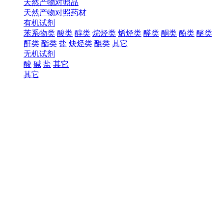
天然产物对照品
天然产物对照药材
有机试剂
苯系物类
酸类
醇类
烷烃类
烯烃类
醛类
酮类
酚类
醚类
酐类
酯类
盐
炔烃类
醌类
其它
无机试剂
酸
碱
盐
其它
其它