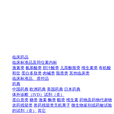
临床药品
临床标准品及同位素内标
激素类
氨基酸类
胆汁酸类
儿茶酚胺类
维生素类
有机酸
和盐
蛋白多肽类
肉碱类
脂质类
其他临床类
临床标准品、质控品
药典
中国药典
欧洲药典
美国药典
日本药典
体外诊断（IVD）试剂（盒）
蛋白质类
糖类
激素
酶类
酯类
维生素
药物及药物代谢物
农药残留类
兽药残留类无机离子
微生物鉴别或药敏试验
的试剂（盒）
其它