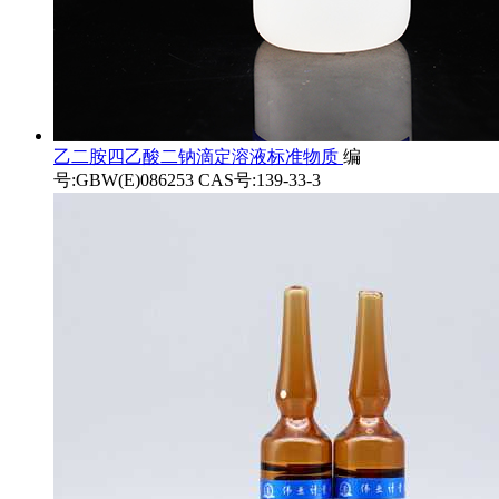
乙二胺四乙酸二钠滴定溶液标准物质
编
号:GBW(E)086253 CAS号:139-33-3