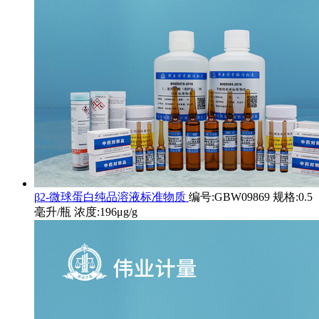
β2-微球蛋白纯品溶液标准物质
编号:GBW09869 规格:0.5
毫升/瓶 浓度:196μg/g