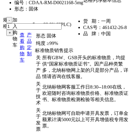
达格列净基本信息
编号：
CDAA-RM-D0021168-5mg
形态：
固体
规
加
货 期：
一周
5mg
,
99.9%(HPLC)
格：
入
CAS号：
461432-26-8
购
品 牌：
中国
查
产
形态
固体
物
看
品
纯度
≥99%
车
购
定
标准物质销售提示
物
制
关
所有GBW、GSB开头的标准物质，均提
车
于
供“国家标准物质证书”。因产品种类繁
产
多，北纳标物网上架的只是部分产品，详
品
情请咨询在线客服。
关
北纳标物网客服工作日8:30--18:00在线，
于
欢迎随时咨询标准物质价格、标准物质证
技
书、标准物质检测检验等相关信息。
术
关
北纳标物网可自助申请开具发票，订单金
于
额累计满5000元以上可开具增值税专用发
发
票。
票