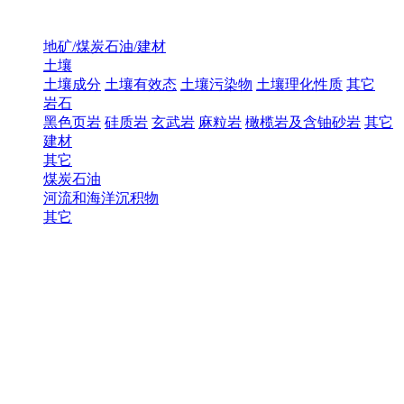
地矿/煤炭石油/建材
土壤
土壤成分
土壤有效态
土壤污染物
土壤理化性质
其它
岩石
黑色页岩
硅质岩
玄武岩
麻粒岩
橄榄岩及含铀砂岩
其它
建材
其它
煤炭石油
河流和海洋沉积物
其它