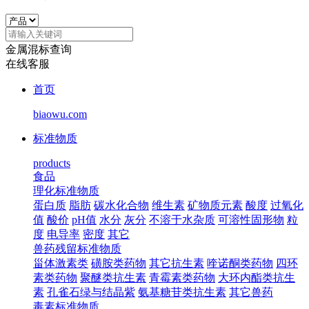
金属混标查询
在线客服
首页
biaowu.com
标准物质
products
食品
理化标准物质
蛋白质
脂肪
碳水化合物
维生素
矿物质元素
酸度
过氧化
值
酸价
pH值
水分
灰分
不溶于水杂质
可溶性固形物
粒
度
电导率
密度
其它
兽药残留标准物质
甾体激素类
磺胺类药物
其它抗生素
喹诺酮类药物
四环
素类药物
聚醚类抗生素
青霉素类药物
大环内酯类抗生
素
孔雀石绿与结晶紫
氨基糖苷类抗生素
其它兽药
毒素标准物质