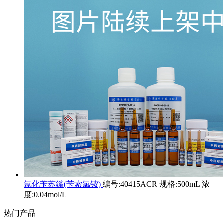
氯化苄苏鎓(苄索氯铵)
编号:40415ACR 规格:500mL 浓
度:0.04mol/L
热门产品