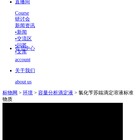
直播间
Course
研讨会
新闻资讯
•
新闻
•
交流区
•
问答
会员中心
•
文库
account
关于我们
about us
标物网
>
环境
>
容量分析滴定液
>
氯化苄苏鎓滴定溶液标准
物质