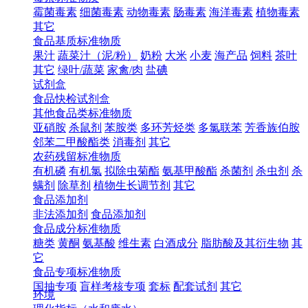
霉菌毒素
细菌毒素
动物毒素
肠毒素
海洋毒素
植物毒素
其它
食品基质标准物质
果汁
蔬菜汁（泥/粉）
奶粉
大米
小麦
海产品
饲料
茶叶
其它
绿叶/蔬菜
家禽/肉
盐碘
试剂盒
食品快检试剂盒
其他食品类标准物质
亚硝胺
杀鼠剂
苯胺类
多环芳烃类
多氯联苯
芳香族伯胺
邻苯二甲酸酯类
消毒剂
其它
农药残留标准物质
有机磷
有机氯
拟除虫菊酯
氨基甲酸酯
杀菌剂
杀虫剂
杀
螨剂
除草剂
植物生长调节剂
其它
食品添加剂
非法添加剂
食品添加剂
食品成分标准物质
糖类
黄酮
氨基酸
维生素
白酒成分
脂肪酸及其衍生物
其
它
食品专项标准物质
国抽专项
盲样考核专项
套标
配套试剂
其它
环境