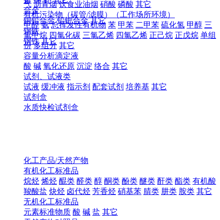
气
沥青烟
饮食业油烟
硝酸
磷酸
其它
合金
有机污染物（碳管/滤膜）（工作场所环境）
铜铅合金
铅钯合金
其它
甲醛
氨
总挥发性有机物
苯
甲苯
二甲苯
硫化氢
甲醇
三
钢铁
氯甲烷
四氯化碳
三氯乙烯
四氯乙烯
正己烷
正戊烷
单组
钢铁
其它
份
多组分
其它
容量分析滴定液
酸
碱
氧化还原
沉淀
络合
其它
试剂、试液类
试液
缓冲液
指示剂
配套试剂
培养基
其它
试剂盒
水质快检试剂盒
化工产品/天然产物
有机化工标准品
烷烃
烯烃
醌类
醛类
醇
酮类
酚类
醚类
酐类
酯类
有机酸
羧酸盐
炔烃
卤代烃
芳香烃
硝基苯
腈类
肼类
胺类
其它
无机化工标准品
元素标准物质
酸
碱
盐
其它