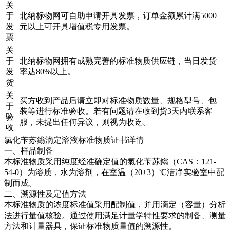
关
于
北纳标物网可自助申请开具发票，订单金额累计满5000
发
元以上可开具增值税专用发票。
票
关
于
北纳标物网拥有成熟完善的标准物质供应链，当日发货
发
率达80%以上。
货
关
买方收到产品后请立即对标准物质数量、规格型号、包
于
装等进行标准验收。若有问题请在收到货3天内联系客
验
服，未提出任何异议，则视为收讫。
收
氯化苄苏鎓滴定溶液标准物质证书详情
一、样品制备
本标准物质采用纯度经准确定值的氯化苄苏鎓（CAS：121-
54-0）为溶质，水为溶剂，在室温（20±3）℃洁净实验室中配
制而成。
二、溯源性及定值方法
本标准物质的浓度标准值采用配制值，并用滴定（容量）分析
法进行量值核验。通过使用满足计量学特性要求的制备、测量
方法和计量器具，保证标准物质量值的溯源性。