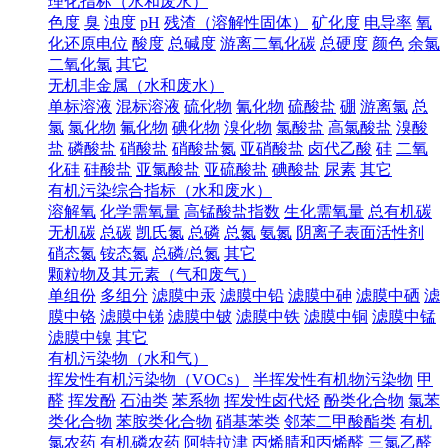
理化指标（水和废水）
色度
臭
浊度
pH
残渣（溶解性固体）
矿化度
电导率
氧
化还原电位
酸度
总碱度
游离二氧化碳
总硬度
颜色
余氯
二氧化氯
其它
无机非金属（水和废水）
单标溶液
混标溶液
硫化物
氰化物
硫酸盐
硼
游离氯
总
氯
氯化物
氟化物
碘化物
溴化物
氯酸盐
高氯酸盐
溴酸
盐
磷酸盐
硝酸盐
硝酸盐氮
亚硝酸盐
卤代乙酸
硅
二氧
化硅
硅酸盐
亚氯酸盐
亚硫酸盐
碘酸盐
尿素
其它
有机污染综合指标（水和废水）
溶解氧
化学需氧量
高锰酸盐指数
生化需氧量
总有机碳
无机碳
总碳
凯氏氮
总磷
总氮
氨氮
阴离子表面活性剂
硝态氮
铵态氮
总磷/总氮
其它
颗粒物及其元素（气和废气）
单组份
多组分
滤膜中汞
滤膜中铅
滤膜中砷
滤膜中硒
滤
膜中铬
滤膜中锑
滤膜中铍
滤膜中铁
滤膜中铜
滤膜中锰
滤膜中镍
其它
有机污染物（水和气）
挥发性有机污染物（VOCs）
半挥发性有机物污染物
甲
醛
挥发酚
石油类
苯系物
挥发性卤代烃
酚类化合物
氯苯
类化合物
苯胺类化合物
硝基苯类
邻苯二甲酸酯类
有机
氯农药
有机磷农药
阿特拉津
丙烯腈和丙烯醛
三氯乙醛