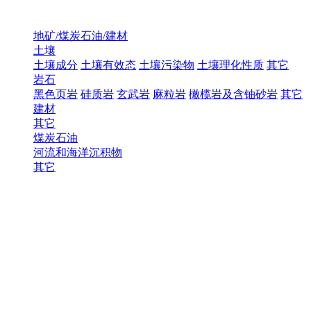
地矿/煤炭石油/建材
土壤
土壤成分
土壤有效态
土壤污染物
土壤理化性质
其它
岩石
黑色页岩
硅质岩
玄武岩
麻粒岩
橄榄岩及含铀砂岩
其它
建材
其它
煤炭石油
河流和海洋沉积物
其它