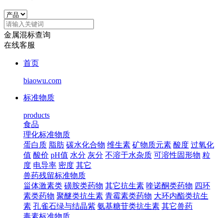
金属混标查询
在线客服
首页
biaowu.com
标准物质
products
食品
理化标准物质
蛋白质
脂肪
碳水化合物
维生素
矿物质元素
酸度
过氧化
值
酸价
pH值
水分
灰分
不溶于水杂质
可溶性固形物
粒
度
电导率
密度
其它
兽药残留标准物质
甾体激素类
磺胺类药物
其它抗生素
喹诺酮类药物
四环
素类药物
聚醚类抗生素
青霉素类药物
大环内酯类抗生
素
孔雀石绿与结晶紫
氨基糖苷类抗生素
其它兽药
毒素标准物质