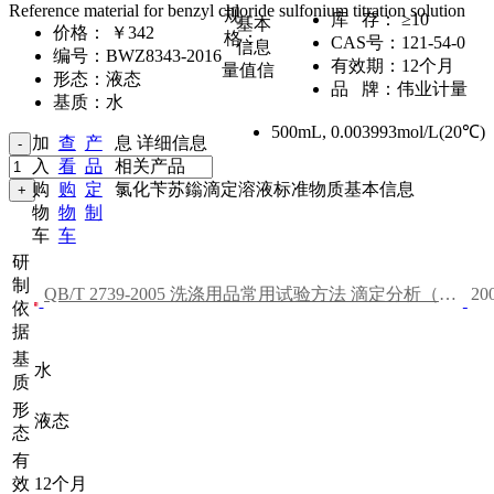
Reference material for benzyl chloride sulfonium titration solution
规
库 存：
≥10
基本
价格：
￥342
格：
CAS号：
121-54-0
信息
编号：
BWZ8343-2016
有效期：
12个月
量值信
形态：
液态
品 牌：
伟业计量
基质：
水
500mL
,
0.003993mol/L(20℃)
加
查
产
息
详细信息
入
看
品
相关产品
购
购
定
氯化苄苏鎓滴定溶液标准物质基本信息
物
物
制
车
车
研
制
QB/T 2739-2005 洗涤用品常用试验方法 滴定分析（容量分析）用试验溶液的制备
20
依
据
基
水
质
形
液态
态
有
效
12个月