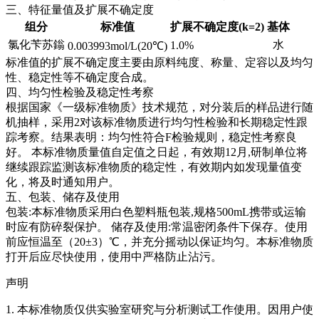
三、特征量值及扩展不确定度
组分
标准值
扩展不确定度(k=2)
基体
氯化苄苏鎓
水
1.0%
0.003993mol/L(20℃)
标准值的扩展不确定度主要由原料纯度、称量、定容以及均匀
性、稳定性等不确定度合成。
四、均匀性检验及稳定性考察
根据国家《一级标准物质》技术规范，对分装后的样品进行随
机抽样，采用2对该标准物质进行均匀性检验和长期稳定性跟
踪考察。结果表明：均匀性符合F检验规则，稳定性考察良
好。
本标准物质量值自定值之日起，有效期12月,研制单位将
继续跟踪监测该标准物质的稳定性，有效期内如发现量值变
化，将及时通知用户。
五、包装、储存及使用
包装:本标准物质采用白色塑料瓶包装,规格500mL携带或运输
时应有防碎裂保护。 储存及使用:常温密闭条件下保存。使用
前应恒温至（20±3）℃，并充分摇动以保证均匀。本标准物质
打开后应尽快使用，使用中严格防止沾污。
声明
1. 本标准物质仅供实验室研究与分析测试工作使用。因用户使