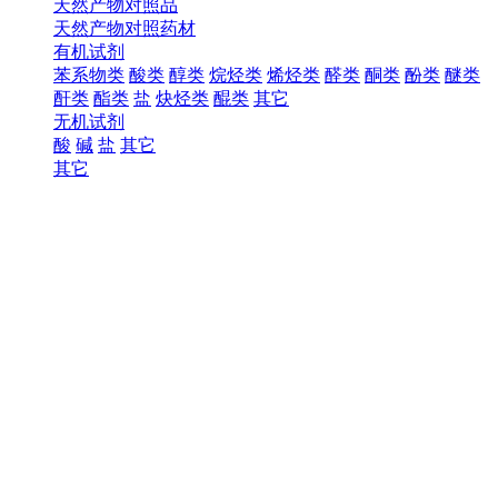
天然产物对照品
天然产物对照药材
有机试剂
苯系物类
酸类
醇类
烷烃类
烯烃类
醛类
酮类
酚类
醚类
酐类
酯类
盐
炔烃类
醌类
其它
无机试剂
酸
碱
盐
其它
其它