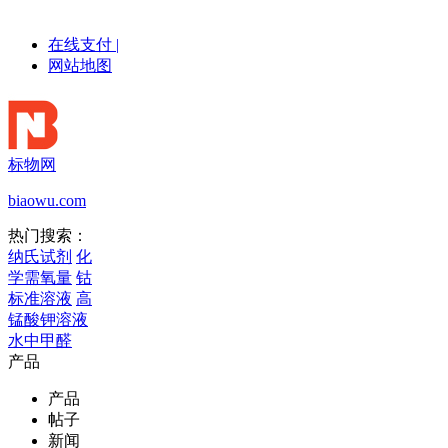
在线支付
|
网站地图
标物网
biaowu.com
热门搜索：
纳氏试剂
化
学需氧量
钴
标准溶液
高
锰酸钾溶液
水中甲醛
产品
产品
帖子
新闻