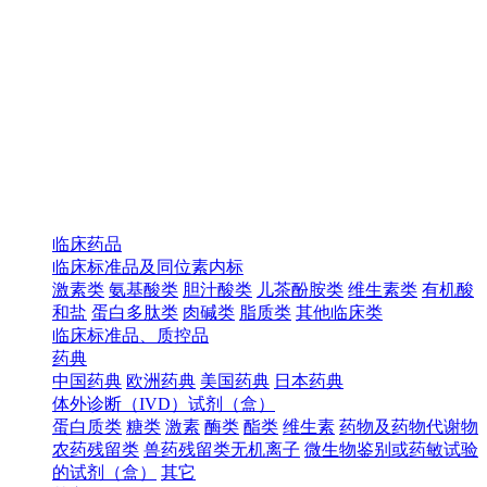
临床药品
临床标准品及同位素内标
激素类
氨基酸类
胆汁酸类
儿茶酚胺类
维生素类
有机酸
和盐
蛋白多肽类
肉碱类
脂质类
其他临床类
临床标准品、质控品
药典
中国药典
欧洲药典
美国药典
日本药典
体外诊断（IVD）试剂（盒）
蛋白质类
糖类
激素
酶类
酯类
维生素
药物及药物代谢物
农药残留类
兽药残留类无机离子
微生物鉴别或药敏试验
的试剂（盒）
其它