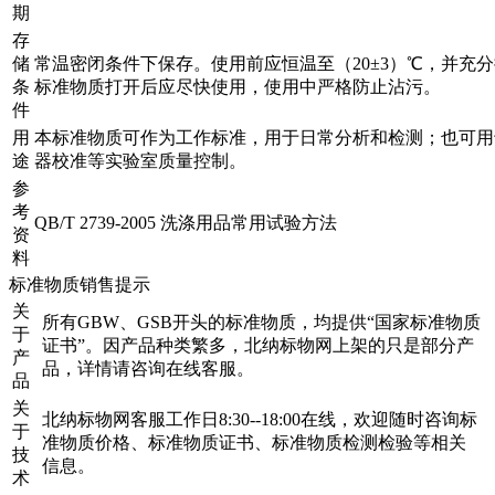
期
存
储
常温密闭条件下保存。使用前应恒温至（20±3）℃，并充
条
标准物质打开后应尽快使用，使用中严格防止沾污。
件
用
本标准物质可作为工作标准，用于日常分析和检测；也可用
途
器校准等实验室质量控制。
参
考
QB/T 2739-2005 洗涤用品常用试验方法
资
料
标准物质销售提示
关
所有GBW、GSB开头的标准物质，均提供“国家标准物质
于
证书”。因产品种类繁多，北纳标物网上架的只是部分产
产
品，详情请咨询在线客服。
品
关
北纳标物网客服工作日8:30--18:00在线，欢迎随时咨询标
于
准物质价格、标准物质证书、标准物质检测检验等相关
技
信息。
术