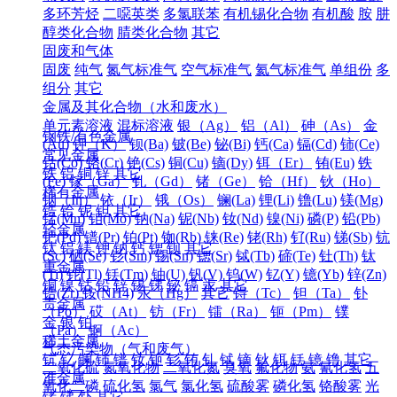
多环芳烃
二噁英类
多氯联苯
有机锡化合物
有机酸
胺
肼
醇类化合物
腈类化合物
其它
固废和气体
固废
纯气
氮气标准气
空气标准气
氦气标准气
单组份
多
组分
其它
金属及其化合物（水和废水）
单元素溶液
混标溶液
银（Ag）
铝（Al）
砷（As）
金
钢铁/有色金属
(Au)
钾（K）
钡(Ba)
铍(Be)
铋(Bi)
钙(Ca)
镉(Cd)
铈(Ce)
常见金属
钴(Co)
铬(Cr)
铯(Cs)
铜(Cu)
镝(Dy)
铒（Er）
铕(Eu)
铁
铁
铝
铜
锌
其它
(Fe)
镓（Ga）
钆（Gd）
锗（Ge）
铪（Hf）
钬（Ho）
稀有金属
铟（In）
铱（Ir）
锇（Os）
镧(La)
锂(Li)
镥(Lu)
镁(Mg)
锆
铪
铌
钽
其它
锰(Mn)
钼(Mo)
钠(Na)
铌(Nb)
钕(Nd)
镍(Ni)
磷(P)
铅(Pb)
轻金属
钯(Pd)
镨(Pr)
铂(Pt)
铷(Rb)
铼(Re)
铑(Rh)
钌(Ru)
锑(Sb)
钪
钛
铝
镁
钾
钠
钙
锶
钡
其它
(Sc)
硒(Se)
钐(Sm)
锡(Sn)
锶(Sr)
铽(Tb)
碲(Te)
钍(Th)
钛
重金属
(Ti)
铊(Tl)
铥(Tm)
铀(U)
钒(V)
钨(W)
钇(Y)
镱(Yb)
锌(Zn)
铜
镍
钴
铅
锌
锡
锑
铋
镉
汞
其它
锆(Zr)
铵(NH4)
汞（Hg）
其它
锝（Tc）
钽（Ta）
钋
贵金属
（Po）
砹（At）
钫（Fr）
镭（Ra）
钷（Pm）
镤
金
银
铂
（Pa）
锕（Ac）
稀土金属
气态污染物（气和废气）
钪
钇
镧
铈
镨
钕
钷
钐
铕
钆
铽
镝
钬
铒
铥
镱
镥
其它
二氧化硫
氮氧化物
二氧化氮
臭氧
氟化物
氨
氰化氢
五
准金属
氧化二磷
硫化氢
氯气
氯化氢
硫酸雾
磷化氢
铬酸雾
光
锗
锑
钋
其它