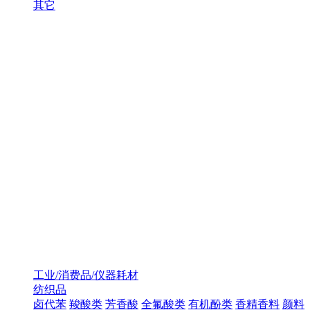
其它
工业/消费品/仪器耗材
纺织品
卤代苯
羧酸类
芳香酸
全氟酸类
有机酚类
香精香料
颜料