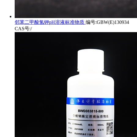
邻苯二甲酸氢钾pH溶液标准物质
编号:GBW(E)130934
CAS号:/