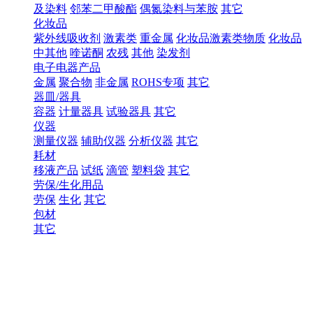
及染料
邻苯二甲酸酯
偶氮染料与苯胺
其它
化妆品
紫外线吸收剂
激素类
重金属
化妆品激素类物质
化妆品
中其他
喹诺酮
农残
其他
染发剂
电子电器产品
金属
聚合物
非金属
ROHS专项
其它
器皿/器具
容器
计量器具
试验器具
其它
仪器
测量仪器
辅助仪器
分析仪器
其它
耗材
移液产品
试纸
滴管
塑料袋
其它
劳保/生化用品
劳保
生化
其它
包材
其它