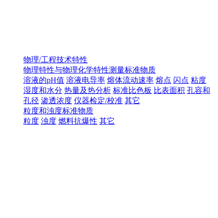
物理/工程技术特性
物理特性与物理化学特性测量标准物质
溶液的pH值
溶液电导率
熔体流动速率
熔点
闪点
粘度
湿度和水分
热量及热分析
标准比色板
比表面积
孔容和
孔径
渗透浓度
仪器检定/校准
其它
粒度和浊度标准物质
粒度
浊度
燃料抗爆性
其它