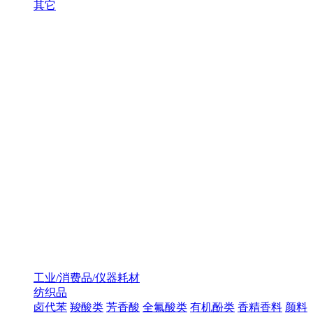
其它
工业/消费品/仪器耗材
纺织品
卤代苯
羧酸类
芳香酸
全氟酸类
有机酚类
香精香料
颜料