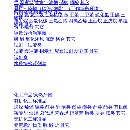
气
沥青烟
饮食业油烟
硝酸
磷酸
其它
合金
有机污染物（碳管/滤膜）（工作场所环境）
铜铅合金
铅钯合金
其它
甲醛
氨
总挥发性有机物
苯
甲苯
二甲苯
硫化氢
甲醇
三
钢铁
氯甲烷
四氯化碳
三氯乙烯
四氯乙烯
正己烷
正戊烷
单组
钢铁
其它
份
多组分
其它
容量分析滴定液
酸
碱
氧化还原
沉淀
络合
其它
试剂、试液类
试液
缓冲液
指示剂
配套试剂
培养基
其它
试剂盒
水质快检试剂盒
化工产品/天然产物
有机化工标准品
烷烃
烯烃
醌类
醛类
醇
酮类
酚类
醚类
酐类
酯类
有机酸
羧酸盐
炔烃
卤代烃
芳香烃
硝基苯
腈类
肼类
胺类
其它
无机化工标准品
元素标准物质
酸
碱
盐
其它