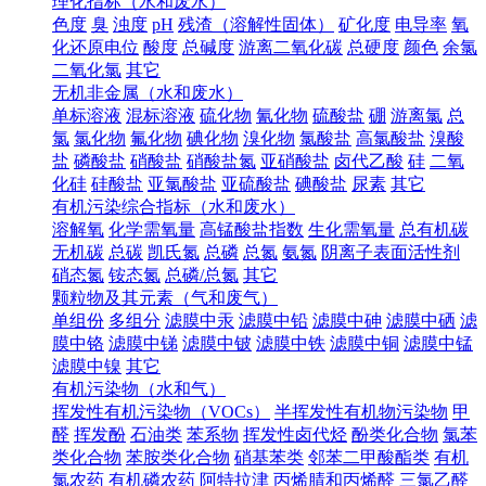
理化指标（水和废水）
色度
臭
浊度
pH
残渣（溶解性固体）
矿化度
电导率
氧
化还原电位
酸度
总碱度
游离二氧化碳
总硬度
颜色
余氯
二氧化氯
其它
无机非金属（水和废水）
单标溶液
混标溶液
硫化物
氰化物
硫酸盐
硼
游离氯
总
氯
氯化物
氟化物
碘化物
溴化物
氯酸盐
高氯酸盐
溴酸
盐
磷酸盐
硝酸盐
硝酸盐氮
亚硝酸盐
卤代乙酸
硅
二氧
化硅
硅酸盐
亚氯酸盐
亚硫酸盐
碘酸盐
尿素
其它
有机污染综合指标（水和废水）
溶解氧
化学需氧量
高锰酸盐指数
生化需氧量
总有机碳
无机碳
总碳
凯氏氮
总磷
总氮
氨氮
阴离子表面活性剂
硝态氮
铵态氮
总磷/总氮
其它
颗粒物及其元素（气和废气）
单组份
多组分
滤膜中汞
滤膜中铅
滤膜中砷
滤膜中硒
滤
膜中铬
滤膜中锑
滤膜中铍
滤膜中铁
滤膜中铜
滤膜中锰
滤膜中镍
其它
有机污染物（水和气）
挥发性有机污染物（VOCs）
半挥发性有机物污染物
甲
醛
挥发酚
石油类
苯系物
挥发性卤代烃
酚类化合物
氯苯
类化合物
苯胺类化合物
硝基苯类
邻苯二甲酸酯类
有机
氯农药
有机磷农药
阿特拉津
丙烯腈和丙烯醛
三氯乙醛