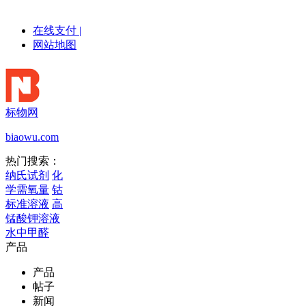
在线支付
|
网站地图
标物网
biaowu.com
热门搜索：
纳氏试剂
化
学需氧量
钴
标准溶液
高
锰酸钾溶液
水中甲醛
产品
产品
帖子
新闻