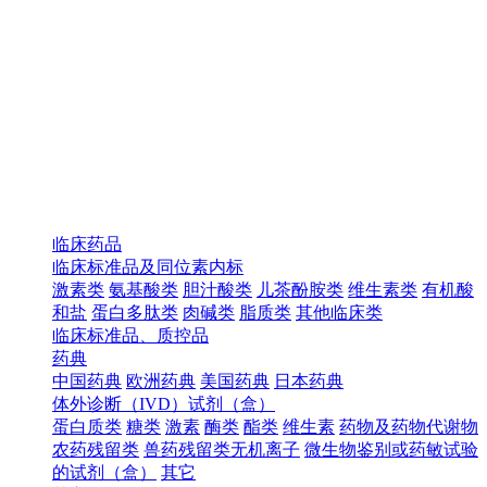
临床药品
临床标准品及同位素内标
激素类
氨基酸类
胆汁酸类
儿茶酚胺类
维生素类
有机酸
和盐
蛋白多肽类
肉碱类
脂质类
其他临床类
临床标准品、质控品
药典
中国药典
欧洲药典
美国药典
日本药典
体外诊断（IVD）试剂（盒）
蛋白质类
糖类
激素
酶类
酯类
维生素
药物及药物代谢物
农药残留类
兽药残留类无机离子
微生物鉴别或药敏试验
的试剂（盒）
其它