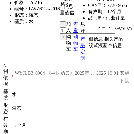
基本
价格：
￥216
格：
CAS号：
7726-95-6
信息
编号：
BWZ6118-2016
有效期：
12个月
量值信
形态：
液态
品 牌：
伟业计量
基质：
水
加
查
息
100mL
,
3%(V:V)
入
看
详
购
购
产
细信息
相关产品
物
物
品
溴试液基本信息
车
车
定
制
研
制
WYJLBZ-0004 《中国药典》2025年版 四部
2025-10-01 实施
依
下载
据
基
水
质
形
液态
态
有
效
12个月
期