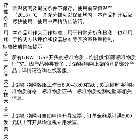
存
常温密闭及避光条件下保存。使用前应恒温至
储
（20±3）℃，并充分摇动以保证均匀。本产品打开后应
条
尽快使用，使用中严格防止沾污。
件
用
本产品可作为工作标准，用于日常分析和检测；也可用
途
于检测方法评价和仪器校准等实验室质量控制。
标准物质销售提示
关
所有GBW、GSB开头的标准物质，均提供“国家标准物质
于
证书”。因产品种类繁多，北纳标物网上架的只是部分产
产
品，详情请咨询在线客服。
品
关
北纳标物网客服工作日8:30--18:00在线，欢迎随时咨询标
于
准物质价格、标准物质证书、标准物质检测检验等相关
技
信息。
术
关
于
北纳标物网可自助申请开具发票，订单金额累计满5000
发
元以上可开具增值税专用发票。
票
关