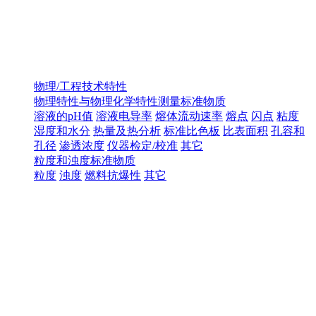
物理/工程技术特性
物理特性与物理化学特性测量标准物质
溶液的pH值
溶液电导率
熔体流动速率
熔点
闪点
粘度
湿度和水分
热量及热分析
标准比色板
比表面积
孔容和
孔径
渗透浓度
仪器检定/校准
其它
粒度和浊度标准物质
粒度
浊度
燃料抗爆性
其它