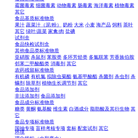
霉菌毒素
细菌毒素
动物毒素
肠毒素
海洋毒素
植物毒素
其它
食品基质标准物质
果汁
蔬菜汁（泥/粉）
奶粉
大米
小麦
海产品
饲料
茶叶
其它
绿叶/蔬菜
家禽/肉
盐碘
试剂盒
食品快检试剂盒
其他食品类标准物质
亚硝胺
杀鼠剂
苯胺类
多环芳烃类
多氯联苯
芳香族伯胺
邻苯二甲酸酯类
消毒剂
其它
农药残留标准物质
有机磷
有机氯
拟除虫菊酯
氨基甲酸酯
杀菌剂
杀虫剂
杀
螨剂
除草剂
植物生长调节剂
其它
食品添加剂
非法添加剂
食品添加剂
食品成分标准物质
糖类
黄酮
氨基酸
维生素
白酒成分
脂肪酸及其衍生物
其
它
食品专项标准物质
国抽专项
盲样考核专项
套标
配套试剂
其它
环境