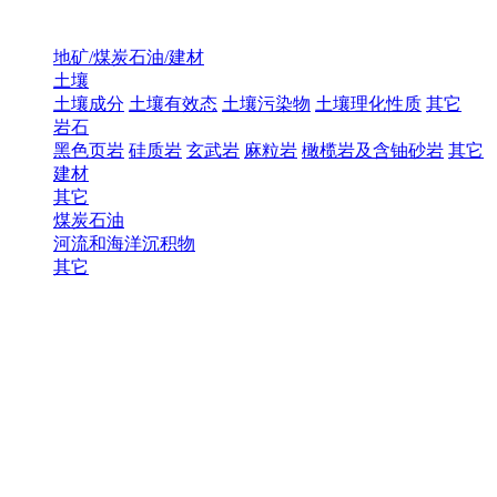
地矿/煤炭石油/建材
土壤
土壤成分
土壤有效态
土壤污染物
土壤理化性质
其它
岩石
黑色页岩
硅质岩
玄武岩
麻粒岩
橄榄岩及含铀砂岩
其它
建材
其它
煤炭石油
河流和海洋沉积物
其它