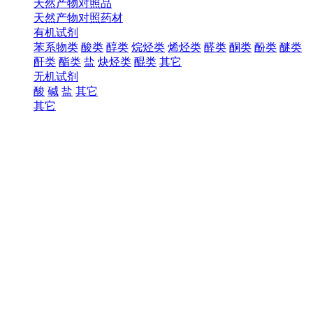
天然产物对照品
天然产物对照药材
有机试剂
苯系物类
酸类
醇类
烷烃类
烯烃类
醛类
酮类
酚类
醚类
酐类
酯类
盐
炔烃类
醌类
其它
无机试剂
酸
碱
盐
其它
其它