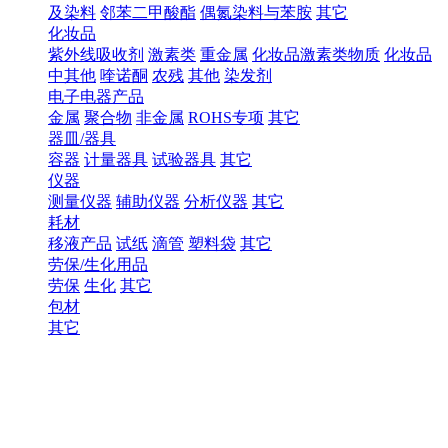
及染料
邻苯二甲酸酯
偶氮染料与苯胺
其它
化妆品
紫外线吸收剂
激素类
重金属
化妆品激素类物质
化妆品
中其他
喹诺酮
农残
其他
染发剂
电子电器产品
金属
聚合物
非金属
ROHS专项
其它
器皿/器具
容器
计量器具
试验器具
其它
仪器
测量仪器
辅助仪器
分析仪器
其它
耗材
移液产品
试纸
滴管
塑料袋
其它
劳保/生化用品
劳保
生化
其它
包材
其它