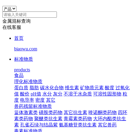
金属混标查询
在线客服
首页
biaowu.com
标准物质
products
食品
理化标准物质
蛋白质
脂肪
碳水化合物
维生素
矿物质元素
酸度
过氧化
值
酸价
pH值
水分
灰分
不溶于水杂质
可溶性固形物
粒
度
电导率
密度
其它
兽药残留标准物质
甾体激素类
磺胺类药物
其它抗生素
喹诺酮类药物
四环
素类药物
聚醚类抗生素
青霉素类药物
大环内酯类抗生
素
孔雀石绿与结晶紫
氨基糖苷类抗生素
其它兽药
毒素标准物质