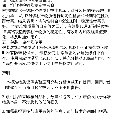
四、均匀性检验及稳定性考察
根据国家《一级标准物质》技术规范，对分装后的样品进行随
机抽样，采用2对该标准物质进行均匀性检验和长期稳定性跟
踪考察。结果表明：均匀性符合F检验规则，稳定性考察良
好。
本标准物质量值自定值之日起，有效期12月,研制单位将
继续跟踪监测该标准物质的稳定性，有效期内如发现量值变
化，将及时通知用户。
五、包装、储存及使用
包装:本标准物质采用棕色玻璃瓶包装,规格100mL携带或运输
时应有防碎裂保护。 储存及使用:常温密闭及避光条件下保
存。使用前应恒温至（20±3）℃，并充分摇动以保证均匀。本
产品打开后应尽快使用，使用中严格防止沾污。
声明
1. 本标准物质仅供实验室研究与分析测试工作使用。因用户使
用或储存不当所引起的投诉，不予承担责任。
2. 收到后请立即核对品种、数量和包装，相关赔偿只限于标准
物质本身，不涉及其他任何损失。
3. 如需获得更多与应用有关的信息，请与技术咨询部门联系。