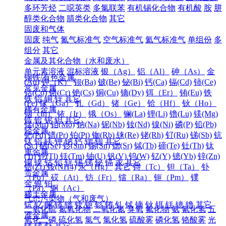
多环芳烃
二噁英类
多氯联苯
有机锡化合物
有机酸
胺
肼
醇类化合物
腈类化合物
其它
固废和气体
固废
纯气
氮气标准气
空气标准气
氦气标准气
单组份
多
组分
其它
金属及其化合物（水和废水）
单元素溶液
混标溶液
银（Ag）
铝（Al）
砷（As）
金
钢铁/有色金属
(Au)
钾（K）
钡(Ba)
铍(Be)
铋(Bi)
钙(Ca)
镉(Cd)
铈(Ce)
常见金属
钴(Co)
铬(Cr)
铯(Cs)
铜(Cu)
镝(Dy)
铒（Er）
铕(Eu)
铁
铁
铝
铜
锌
其它
(Fe)
镓（Ga）
钆（Gd）
锗（Ge）
铪（Hf）
钬（Ho）
稀有金属
铟（In）
铱（Ir）
锇（Os）
镧(La)
锂(Li)
镥(Lu)
镁(Mg)
锆
铪
铌
钽
其它
锰(Mn)
钼(Mo)
钠(Na)
铌(Nb)
钕(Nd)
镍(Ni)
磷(P)
铅(Pb)
轻金属
钯(Pd)
镨(Pr)
铂(Pt)
铷(Rb)
铼(Re)
铑(Rh)
钌(Ru)
锑(Sb)
钪
钛
铝
镁
钾
钠
钙
锶
钡
其它
(Sc)
硒(Se)
钐(Sm)
锡(Sn)
锶(Sr)
铽(Tb)
碲(Te)
钍(Th)
钛
重金属
(Ti)
铊(Tl)
铥(Tm)
铀(U)
钒(V)
钨(W)
钇(Y)
镱(Yb)
锌(Zn)
铜
镍
钴
铅
锌
锡
锑
铋
镉
汞
其它
锆(Zr)
铵(NH4)
汞（Hg）
其它
锝（Tc）
钽（Ta）
钋
贵金属
（Po）
砹（At）
钫（Fr）
镭（Ra）
钷（Pm）
镤
金
银
铂
（Pa）
锕（Ac）
稀土金属
气态污染物（气和废气）
钪
钇
镧
铈
镨
钕
钷
钐
铕
钆
铽
镝
钬
铒
铥
镱
镥
其它
二氧化硫
氮氧化物
二氧化氮
臭氧
氟化物
氨
氰化氢
五
准金属
氧化二磷
硫化氢
氯气
氯化氢
硫酸雾
磷化氢
铬酸雾
光
锗
锑
钋
其它