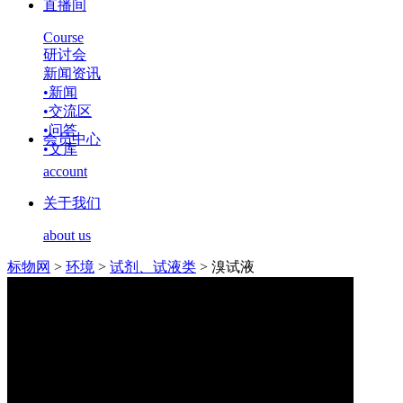
直播间
Course
研讨会
新闻资讯
•
新闻
•
交流区
•
问答
会员中心
•
文库
account
关于我们
about us
标物网
>
环境
>
试剂、试液类
>
溴试液