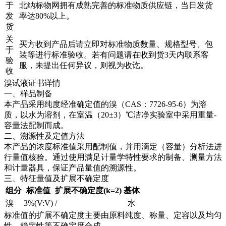
于
北纳标物网拥有成熟完善的标准物质供应链，当日发货
发
率达80%以上。
货
关
买方收到产品后请立即对标准物质数量、规格型号、包
于
装等进行标准验收。若有问题请在收到货3天内联系客
验
服，未提出任何异议，则视为收讫。
收
溴试液证书详情
一、样品制备
本产品采用纯度经准确定值的溴（CAS：7726-95-6）为溶
质，以水为溶剂，在室温（20±3）℃洁净实验室中采用重量-
容量法配制而成。
二、溯源性及定值方法
本产品的浓度标准值采用配制值，并用滴定（容量）分析法进
行量值核验。通过使用满足计量学特性要求的制备、测量方法
和计量器具，保证产品量值的溯源性。
三、特征量值及扩展不确定度
组分
标准值
扩展不确定度(k=2)
基体
溴
3%(V:V)
/
水
标准值的扩展不确定度主要由原料纯度、称量、定容以及均匀
性、稳定性等不确定度合成。