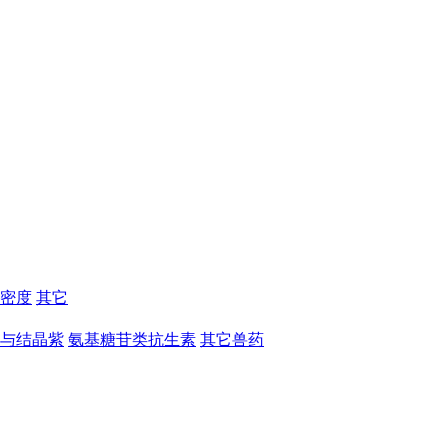
密度
其它
与结晶紫
氨基糖苷类抗生素
其它兽药