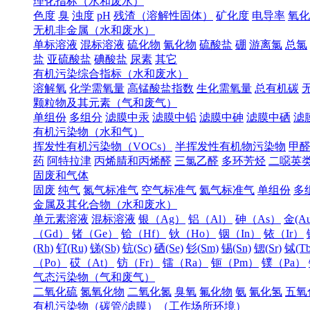
理化指标（水和废水）
色度
臭
浊度
pH
残渣（溶解性固体）
矿化度
电导率
氧化
无机非金属（水和废水）
单标溶液
混标溶液
硫化物
氰化物
硫酸盐
硼
游离氯
总氯
盐
亚硫酸盐
碘酸盐
尿素
其它
有机污染综合指标（水和废水）
溶解氧
化学需氧量
高锰酸盐指数
生化需氧量
总有机碳
颗粒物及其元素（气和废气）
单组份
多组分
滤膜中汞
滤膜中铅
滤膜中砷
滤膜中硒
滤
有机污染物（水和气）
挥发性有机污染物（VOCs）
半挥发性有机物污染物
甲
药
阿特拉津
丙烯腈和丙烯醛
三氯乙醛
多环芳烃
二噁英
固废和气体
固废
纯气
氮气标准气
空气标准气
氦气标准气
单组份
多
金属及其化合物（水和废水）
单元素溶液
混标溶液
银（Ag）
铝（Al）
砷（As）
金(Au
（Gd）
锗（Ge）
铪（Hf）
钬（Ho）
铟（In）
铱（Ir）
(Rh)
钌(Ru)
锑(Sb)
钪(Sc)
硒(Se)
钐(Sm)
锡(Sn)
锶(Sr)
铽(Tb
（Po）
砹（At）
钫（Fr）
镭（Ra）
钷（Pm）
镤（Pa）
气态污染物（气和废气）
二氧化硫
氮氧化物
二氧化氮
臭氧
氟化物
氨
氰化氢
五氧
有机污染物（碳管/滤膜）（工作场所环境）