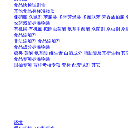
食品快检试剂盒
其他食品类标准物质
亚硝胺
杀鼠剂
苯胺类
多环芳烃类
多氯联苯
芳香族伯胺
农药残留标准物质
有机磷
有机氯
拟除虫菊酯
氨基甲酸酯
杀菌剂
杀虫剂
杀
食品添加剂
非法添加剂
食品添加剂
食品成分标准物质
糖类
黄酮
氨基酸
维生素
白酒成分
脂肪酸及其衍生物
其
食品专项标准物质
国抽专项
盲样考核专项
套标
配套试剂
其它
环境