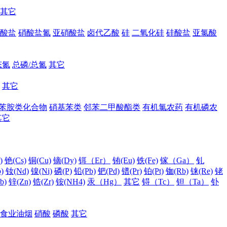
其它
酸盐
硝酸盐氮
亚硝酸盐
卤代乙酸
硅
二氧化硅
硅酸盐
亚氯酸
态氮
总磷/总氮
其它
其它
苯胺类化合物
硝基苯类
邻苯二甲酸酯类
有机氯农药
有机磷农
其它
)
铯(Cs)
铜(Cu)
镝(Dy)
铒（Er）
铕(Eu)
铁(Fe)
镓（Ga）
钆
)
钕(Nd)
镍(Ni)
磷(P)
铅(Pb)
钯(Pd)
镨(Pr)
铂(Pt)
铷(Rb)
铼(Re)
铑
b)
锌(Zn)
锆(Zr)
铵(NH4)
汞（Hg）
其它
锝（Tc）
钽（Ta）
钋
食业油烟
硝酸
磷酸
其它