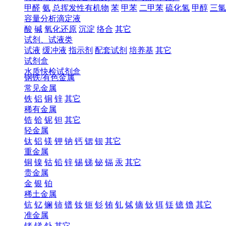
甲醛
氨
总挥发性有机物
苯
甲苯
二甲苯
硫化氢
甲醇
三氯
容量分析滴定液
酸
碱
氧化还原
沉淀
络合
其它
试剂、试液类
试液
缓冲液
指示剂
配套试剂
培养基
其它
试剂盒
水质快检试剂盒
钢铁/有色金属
常见金属
铁
铝
铜
锌
其它
稀有金属
锆
铪
铌
钽
其它
轻金属
钛
铝
镁
钾
钠
钙
锶
钡
其它
重金属
铜
镍
钴
铅
锌
锡
锑
铋
镉
汞
其它
贵金属
金
银
铂
稀土金属
钪
钇
镧
铈
镨
钕
钷
钐
铕
钆
铽
镝
钬
铒
铥
镱
镥
其它
准金属
锗
锑
钋
其它