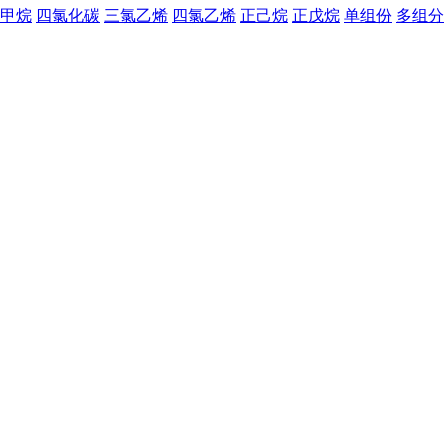
甲烷
四氯化碳
三氯乙烯
四氯乙烯
正己烷
正戊烷
单组份
多组分