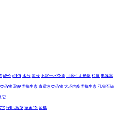
值
酸价
pH值
水分
灰分
不溶于水杂质
可溶性固形物
粒度
电导率
类药物
聚醚类抗生素
青霉素类药物
大环内酯类抗生素
孔雀石绿
其它
其它
绿叶/蔬菜
家禽/肉
盐碘