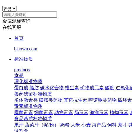
金属混标查询
在线客服
首页
biaowu.com
标准物质
products
食品
理化标准物质
蛋白质
脂肪
碳水化合物
维生素
矿物质元素
酸度
过氧化
兽药残留标准物质
甾体激素类
磺胺类药物
其它抗生素
喹诺酮类药物
四环素
毒素标准物质
霉菌毒素
细菌毒素
动物毒素
肠毒素
海洋毒素
植物毒素
食品基质标准物质
果汁
蔬菜汁（泥/粉）
奶粉
大米
小麦
海产品
饲料
茶叶
试剂盒