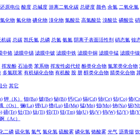
还原电位
酸度
总碱度
游离二氧化碳
总硬度
颜色
余氯
二氧化氯
氯化物
氟化物
碘化物
溴化物
氯酸盐
高氯酸盐
溴酸盐
磷酸盐
硝
无机碳
总碳
凯氏氮
总磷
总氮
氨氮
阴离子表面活性剂
硝态氮
铵
膜中铬
滤膜中锑
滤膜中铍
滤膜中铁
滤膜中铜
滤膜中锰
滤膜中镍
醛
挥发酚
石油类
苯系物
挥发性卤代烃
酚类化合物
氯苯类化合物
类
多氯联苯
有机锡化合物
有机酸
胺
肼
醇类化合物
腈类化合物
组分
其它
)
钾（K）
钡(Ba)
铍(Be)
铋(Bi)
钙(Ca)
镉(Cd)
铈(Ce)
钴(Co)
铬(Cr
锇（Os）
镧(La)
锂(Li)
镥(Lu)
镁(Mg)
锰(Mn)
钼(Mo)
钠(Na)
铌(Nb
)
碲(Te)
钍(Th)
钛(Ti)
铊(Tl)
铥(Tm)
铀(U)
钒(V)
钨(W)
钇(Y)
镱(Y
锕（Ac）
化二磷
硫化氢
氯气
氯化氢
硫酸雾
磷化氢
铬酸雾
光气
沥青烟
饮