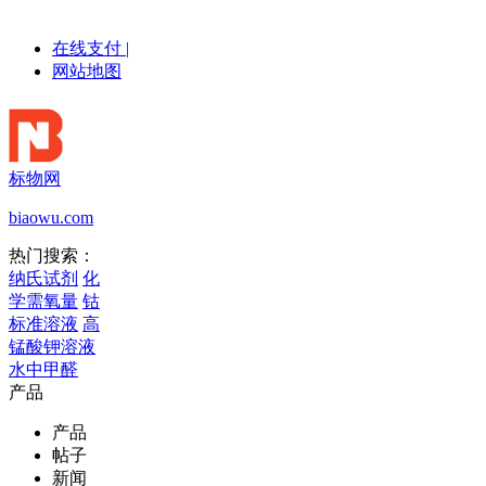
在线支付
|
网站地图
标物网
biaowu.com
热门搜索：
纳氏试剂
化
学需氧量
钴
标准溶液
高
锰酸钾溶液
水中甲醛
产品
产品
帖子
新闻