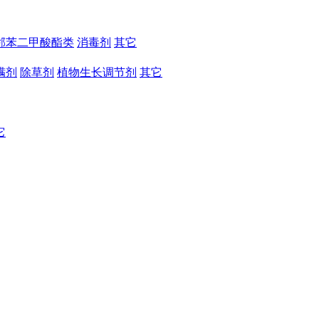
邻苯二甲酸酯类
消毒剂
其它
螨剂
除草剂
植物生长调节剂
其它
它