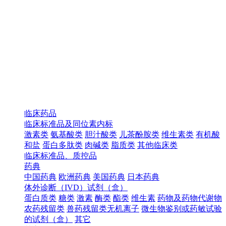
临床药品
临床标准品及同位素内标
激素类
氨基酸类
胆汁酸类
儿茶酚胺类
维生素类
有机酸
和盐
蛋白多肽类
肉碱类
脂质类
其他临床类
临床标准品、质控品
药典
中国药典
欧洲药典
美国药典
日本药典
体外诊断（IVD）试剂（盒）
蛋白质类
糖类
激素
酶类
酯类
维生素
药物及药物代谢物
农药残留类
兽药残留类无机离子
微生物鉴别或药敏试验
的试剂（盒）
其它