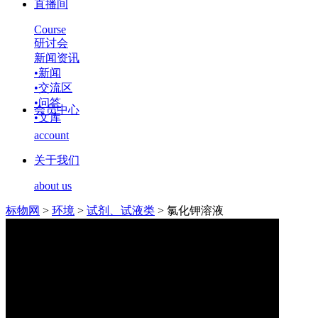
直播间
Course
研讨会
新闻资讯
•
新闻
•
交流区
•
问答
会员中心
•
文库
account
关于我们
about us
标物网
>
环境
>
试剂、试液类
>
氯化钾溶液