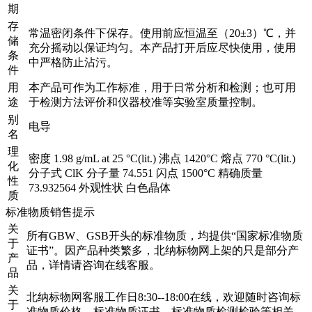
期
存
常温密闭条件下保存。使用前应恒温至（20±3）℃，并
储
充分摇动以保证均匀。本产品打开后应尽快使用，使用
条
中严格防止沾污。
件
用
本产品可作为工作标准，用于日常分析和检测；也可用
途
于检测方法评价和仪器校准等实验室质量控制。
别
电导
名
理
密度 1.98 g/mL at 25 °C(lit.) 沸点 1420°C 熔点 770 °C(lit.)
化
分子式 ClK 分子量 74.551 闪点 1500°C 精确质量
性
73.932564 外观性状 白色晶体
质
标准物质销售提示
关
所有GBW、GSB开头的标准物质，均提供“国家标准物质
于
证书”。因产品种类繁多，北纳标物网上架的只是部分产
产
品，详情请咨询在线客服。
品
关
北纳标物网客服工作日8:30--18:00在线，欢迎随时咨询标
于
准物质价格、标准物质证书、标准物质检测检验等相关