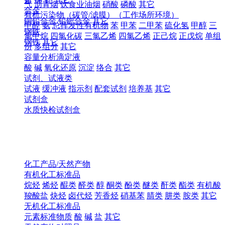
气
沥青烟
饮食业油烟
硝酸
磷酸
其它
合金
有机污染物（碳管/滤膜）（工作场所环境）
铜铅合金
铅钯合金
其它
甲醛
氨
总挥发性有机物
苯
甲苯
二甲苯
硫化氢
甲醇
三
钢铁
氯甲烷
四氯化碳
三氯乙烯
四氯乙烯
正己烷
正戊烷
单组
钢铁
其它
份
多组分
其它
容量分析滴定液
酸
碱
氧化还原
沉淀
络合
其它
试剂、试液类
试液
缓冲液
指示剂
配套试剂
培养基
其它
试剂盒
水质快检试剂盒
化工产品/天然产物
有机化工标准品
烷烃
烯烃
醌类
醛类
醇
酮类
酚类
醚类
酐类
酯类
有机酸
羧酸盐
炔烃
卤代烃
芳香烃
硝基苯
腈类
肼类
胺类
其它
无机化工标准品
元素标准物质
酸
碱
盐
其它