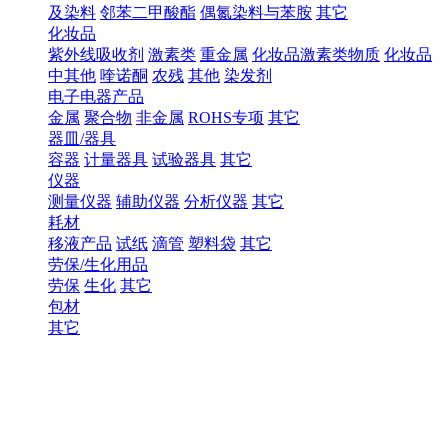
及染料
邻苯二甲酸酯
偶氮染料与苯胺
其它
化妆品
紫外线吸收剂
激素类
重金属
化妆品激素类物质
化妆品
中其他
喹诺酮
农残
其他
染发剂
电子电器产品
金属
聚合物
非金属
ROHS专项
其它
器皿/器具
容器
计量器具
试验器具
其它
仪器
测量仪器
辅助仪器
分析仪器
其它
耗材
移液产品
试纸
滴管
塑料袋
其它
劳保/生化用品
劳保
生化
其它
包材
其它