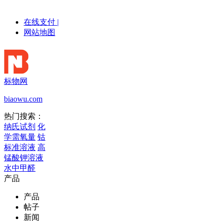
在线支付
|
网站地图
标物网
biaowu.com
热门搜索：
纳氏试剂
化
学需氧量
钴
标准溶液
高
锰酸钾溶液
水中甲醛
产品
产品
帖子
新闻