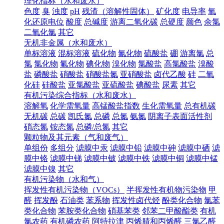
理化指标（水和废水）
色度
臭
浊度
pH
残渣（溶解性固体）
矿化度
电导率
氧
化还原电位
酸度
总碱度
游离二氧化碳
总硬度
颜色
余氯
二氧化氯
其它
无机非金属（水和废水）
单标溶液
混标溶液
硫化物
氰化物
硫酸盐
硼
游离氯
总
氯
氯化物
氟化物
碘化物
溴化物
氯酸盐
高氯酸盐
溴酸
盐
磷酸盐
硝酸盐
硝酸盐氮
亚硝酸盐
卤代乙酸
硅
二氧
化硅
硅酸盐
亚氯酸盐
亚硫酸盐
碘酸盐
尿素
其它
有机污染综合指标（水和废水）
溶解氧
化学需氧量
高锰酸盐指数
生化需氧量
总有机碳
无机碳
总碳
凯氏氮
总磷
总氮
氨氮
阴离子表面活性剂
硝态氮
铵态氮
总磷/总氮
其它
颗粒物及其元素（气和废气）
单组份
多组分
滤膜中汞
滤膜中铅
滤膜中砷
滤膜中硒
滤
膜中铬
滤膜中锑
滤膜中铍
滤膜中铁
滤膜中铜
滤膜中锰
滤膜中镍
其它
有机污染物（水和气）
挥发性有机污染物（VOCs）
半挥发性有机物污染物
甲
醛
挥发酚
石油类
苯系物
挥发性卤代烃
酚类化合物
氯苯
类化合物
苯胺类化合物
硝基苯类
邻苯二甲酸酯类
有机
氯农药
有机磷农药
阿特拉津
丙烯腈和丙烯醛
三氯乙醛