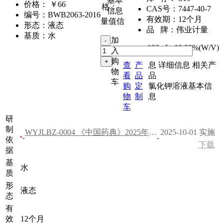
基本
价格：
￥66
格：
CAS号：
7447-40-7
信息
编号：
BWB2063-2016
有效期：
12个月
量值信
形态：
液态
品 牌：
伟业计量
基质：
水
加
100mL
,
10.00%(W/V)
入
购
查
产
息
详细信息
相关产
物
看
品
品
车
购
定
氯化钾溶液基本信
物
制
息
车
研
制
WYJLBZ-0004 《中国药典》2025年版 四部
2025-10-01 实施
依
下载
据
基
水
质
形
液态
态
有
效
12个月