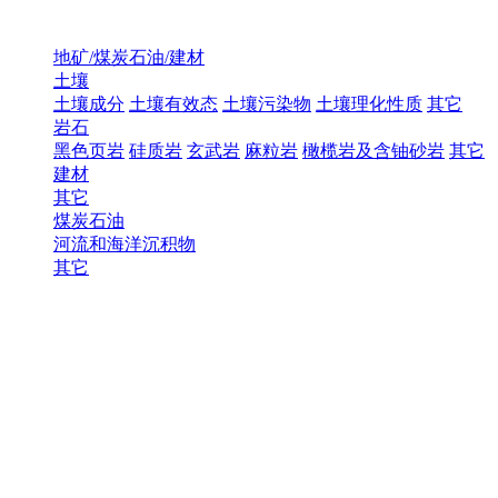
地矿/煤炭石油/建材
土壤
土壤成分
土壤有效态
土壤污染物
土壤理化性质
其它
岩石
黑色页岩
硅质岩
玄武岩
麻粒岩
橄榄岩及含铀砂岩
其它
建材
其它
煤炭石油
河流和海洋沉积物
其它