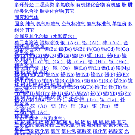
多环芳烃
二噁英类
多氯联苯
有机锡化合物
有机酸
胺
肼
醇类化合物
腈类化合物
其它
固废和气体
固废
纯气
氮气标准气
空气标准气
氦气标准气
单组份
多
组分
其它
金属及其化合物（水和废水）
单元素溶液
混标溶液
银（Ag）
铝（Al）
砷（As）
金
钢铁/有色金属
(Au)
钾（K）
钡(Ba)
铍(Be)
铋(Bi)
钙(Ca)
镉(Cd)
铈(Ce)
常见金属
钴(Co)
铬(Cr)
铯(Cs)
铜(Cu)
镝(Dy)
铒（Er）
铕(Eu)
铁
铁
铝
铜
锌
其它
(Fe)
镓（Ga）
钆（Gd）
锗（Ge）
铪（Hf）
钬（Ho）
稀有金属
铟（In）
铱（Ir）
锇（Os）
镧(La)
锂(Li)
镥(Lu)
镁(Mg)
锆
铪
铌
钽
其它
锰(Mn)
钼(Mo)
钠(Na)
铌(Nb)
钕(Nd)
镍(Ni)
磷(P)
铅(Pb)
轻金属
钯(Pd)
镨(Pr)
铂(Pt)
铷(Rb)
铼(Re)
铑(Rh)
钌(Ru)
锑(Sb)
钪
钛
铝
镁
钾
钠
钙
锶
钡
其它
(Sc)
硒(Se)
钐(Sm)
锡(Sn)
锶(Sr)
铽(Tb)
碲(Te)
钍(Th)
钛
重金属
(Ti)
铊(Tl)
铥(Tm)
铀(U)
钒(V)
钨(W)
钇(Y)
镱(Yb)
锌(Zn)
铜
镍
钴
铅
锌
锡
锑
铋
镉
汞
其它
锆(Zr)
铵(NH4)
汞（Hg）
其它
锝（Tc）
钽（Ta）
钋
贵金属
（Po）
砹（At）
钫（Fr）
镭（Ra）
钷（Pm）
镤
金
银
铂
（Pa）
锕（Ac）
稀土金属
气态污染物（气和废气）
钪
钇
镧
铈
镨
钕
钷
钐
铕
钆
铽
镝
钬
铒
铥
镱
镥
其它
二氧化硫
氮氧化物
二氧化氮
臭氧
氟化物
氨
氰化氢
五
准金属
氧化二磷
硫化氢
氯气
氯化氢
硫酸雾
磷化氢
铬酸雾
光
锗
锑
钋
其它