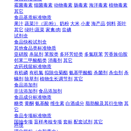
霉菌毒素
细菌毒素
动物毒素
肠毒素
海洋毒素
植物毒素
其它
食品基质标准物质
果汁
蔬菜汁（泥/粉）
奶粉
大米
小麦
海产品
饲料
茶叶
其它
绿叶/蔬菜
家禽/肉
盐碘
试剂盒
食品快检试剂盒
其他食品类标准物质
亚硝胺
杀鼠剂
苯胺类
多环芳烃类
多氯联苯
芳香族伯胺
邻苯二甲酸酯类
消毒剂
其它
农药残留标准物质
有机磷
有机氯
拟除虫菊酯
氨基甲酸酯
杀菌剂
杀虫剂
杀
螨剂
除草剂
植物生长调节剂
其它
食品添加剂
非法添加剂
食品添加剂
食品成分标准物质
糖类
黄酮
氨基酸
维生素
白酒成分
脂肪酸及其衍生物
其
它
食品专项标准物质
国抽专项
盲样考核专项
套标
配套试剂
其它
环境