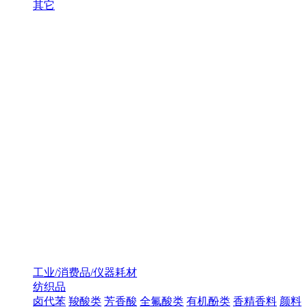
其它
工业/消费品/仪器耗材
纺织品
卤代苯
羧酸类
芳香酸
全氟酸类
有机酚类
香精香料
颜料