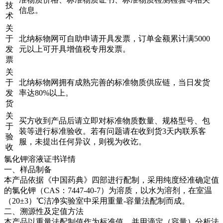
技
信息。
术
关
于
北纳标物网可自助申请开具发票，订单金额累计满5000
发
元以上可开具增值税专用发票。
票
关
于
北纳标物网拥有成熟完善的标准物质供应链，当日发货
发
率达80%以上。
货
关
买方收到产品后请立即对标准物质数量、规格型号、包
于
装等进行标准验收。若有问题请在收到货3天内联系客
验
服，未提出任何异议，则视为收讫。
收
氯化钾溶液证书详情
一、样品制备
本产品依据《中国药典》四部进行配制，采用纯度经准确定值
的氯化钾（CAS：7447-40-7）为溶质，以水为溶剂，在室温
（20±3）℃洁净实验室中采用重量-容量法配制而成。
二、溯源性及定值方法
本产品以重量法配制值作为标准值，并用滴定（容量）分析法