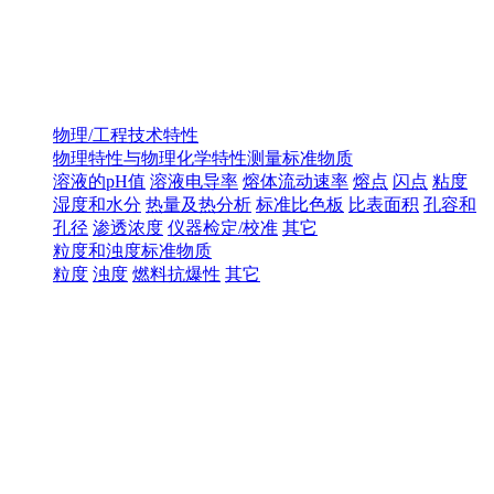
物理/工程技术特性
物理特性与物理化学特性测量标准物质
溶液的pH值
溶液电导率
熔体流动速率
熔点
闪点
粘度
湿度和水分
热量及热分析
标准比色板
比表面积
孔容和
孔径
渗透浓度
仪器检定/校准
其它
粒度和浊度标准物质
粒度
浊度
燃料抗爆性
其它