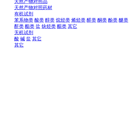
天然产物对照品
天然产物对照药材
有机试剂
苯系物类
酸类
醇类
烷烃类
烯烃类
醛类
酮类
酚类
醚类
酐类
酯类
盐
炔烃类
醌类
其它
无机试剂
酸
碱
盐
其它
其它