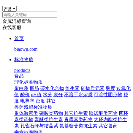
金属混标查询
在线客服
首页
biaowu.com
标准物质
products
食品
理化标准物质
蛋白质
脂肪
碳水化合物
维生素
矿物质元素
酸度
过氧化
值
酸价
pH值
水分
灰分
不溶于水杂质
可溶性固形物
粒
度
电导率
密度
其它
兽药残留标准物质
甾体激素类
磺胺类药物
其它抗生素
喹诺酮类药物
四环
素类药物
聚醚类抗生素
青霉素类药物
大环内酯类抗生
素
孔雀石绿与结晶紫
氨基糖苷类抗生素
其它兽药
毒素标准物质