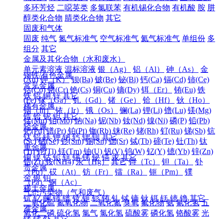
多环芳烃
二噁英类
多氯联苯
有机锡化合物
有机酸
胺
肼
醇类化合物
腈类化合物
其它
固废和气体
固废
纯气
氮气标准气
空气标准气
氦气标准气
单组份
多
组分
其它
金属及其化合物（水和废水）
单元素溶液
混标溶液
银（Ag）
铝（Al）
砷（As）
金
钢铁/有色金属
(Au)
钾（K）
钡(Ba)
铍(Be)
铋(Bi)
钙(Ca)
镉(Cd)
铈(Ce)
常见金属
钴(Co)
铬(Cr)
铯(Cs)
铜(Cu)
镝(Dy)
铒（Er）
铕(Eu)
铁
铁
铝
铜
锌
其它
(Fe)
镓（Ga）
钆（Gd）
锗（Ge）
铪（Hf）
钬（Ho）
稀有金属
铟（In）
铱（Ir）
锇（Os）
镧(La)
锂(Li)
镥(Lu)
镁(Mg)
锆
铪
铌
钽
其它
锰(Mn)
钼(Mo)
钠(Na)
铌(Nb)
钕(Nd)
镍(Ni)
磷(P)
铅(Pb)
轻金属
钯(Pd)
镨(Pr)
铂(Pt)
铷(Rb)
铼(Re)
铑(Rh)
钌(Ru)
锑(Sb)
钪
钛
铝
镁
钾
钠
钙
锶
钡
其它
(Sc)
硒(Se)
钐(Sm)
锡(Sn)
锶(Sr)
铽(Tb)
碲(Te)
钍(Th)
钛
重金属
(Ti)
铊(Tl)
铥(Tm)
铀(U)
钒(V)
钨(W)
钇(Y)
镱(Yb)
锌(Zn)
铜
镍
钴
铅
锌
锡
锑
铋
镉
汞
其它
锆(Zr)
铵(NH4)
汞（Hg）
其它
锝（Tc）
钽（Ta）
钋
贵金属
（Po）
砹（At）
钫（Fr）
镭（Ra）
钷（Pm）
镤
金
银
铂
（Pa）
锕（Ac）
稀土金属
气态污染物（气和废气）
钪
钇
镧
铈
镨
钕
钷
钐
铕
钆
铽
镝
钬
铒
铥
镱
镥
其它
二氧化硫
氮氧化物
二氧化氮
臭氧
氟化物
氨
氰化氢
五
准金属
氧化二磷
硫化氢
氯气
氯化氢
硫酸雾
磷化氢
铬酸雾
光
锗
锑
钋
其它