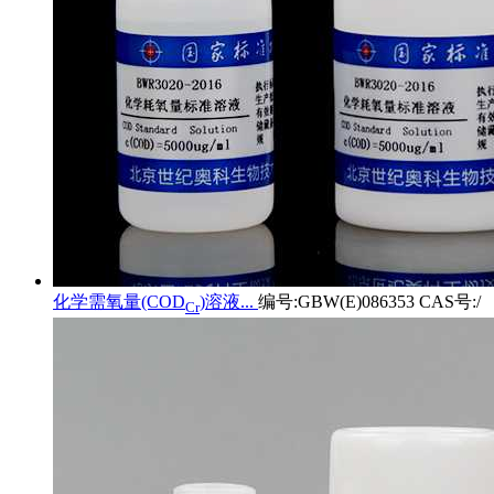
化学需氧量(COD
)溶液...
编号:GBW(E)086353 CAS号:/
Cr