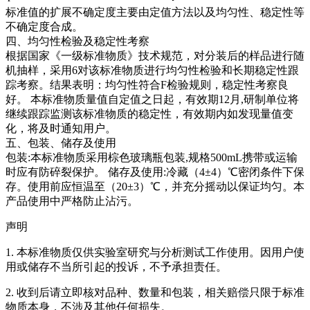
标准值的扩展不确定度主要由定值方法以及均匀性、稳定性等
不确定度合成。
四、均匀性检验及稳定性考察
根据国家《一级标准物质》技术规范，对分装后的样品进行随
机抽样，采用6对该标准物质进行均匀性检验和长期稳定性跟
踪考察。结果表明：均匀性符合F检验规则，稳定性考察良
好。
本标准物质量值自定值之日起，有效期12月,研制单位将
继续跟踪监测该标准物质的稳定性，有效期内如发现量值变
化，将及时通知用户。
五、包装、储存及使用
包装:本标准物质采用棕色玻璃瓶包装,规格500mL携带或运输
时应有防碎裂保护。 储存及使用:冷藏（4±4）℃密闭条件下保
存。使用前应恒温至（20±3）℃，并充分摇动以保证均匀。本
产品使用中严格防止沾污。
声明
1. 本标准物质仅供实验室研究与分析测试工作使用。因用户使
用或储存不当所引起的投诉，不予承担责任。
2. 收到后请立即核对品种、数量和包装，相关赔偿只限于标准
物质本身，不涉及其他任何损失。