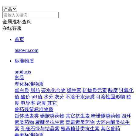
金属混标查询
在线客服
首页
biaowu.com
标准物质
products
食品
理化标准物质
蛋白质
脂肪
碳水化合物
维生素
矿物质元素
酸度
过氧化
值
酸价
pH值
水分
灰分
不溶于水杂质
可溶性固形物
粒
度
电导率
密度
其它
兽药残留标准物质
甾体激素类
磺胺类药物
其它抗生素
喹诺酮类药物
四环
素类药物
聚醚类抗生素
青霉素类药物
大环内酯类抗生
素
孔雀石绿与结晶紫
氨基糖苷类抗生素
其它兽药
毒素标准物质