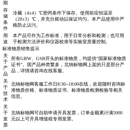
期
存
冷藏（4±4）℃密闭条件下保存。使用前应恒温至
储
（20±3）℃，并充分摇动以保证均匀。本产品使用中严
条
格防止沾污。
件
用
本产品可作为工作标准，用于日常分析和检测；也可用
途
于检测方法评价和仪器校准等实验室质量控制。
标准物质销售提示
关
所有GBW、GSB开头的标准物质，均提供“国家标准物质
于
证书”。因产品种类繁多，北纳标物网上架的只是部分产
产
品，详情请咨询在线客服。
品
关
北纳标物网客服工作日8:30--18:00在线，欢迎随时咨询标
于
准物质价格、标准物质证书、标准物质检测检验等相关
技
信息。
术
关
于
北纳标物网可自助申请开具发票，订单金额累计满5000
发
元以上可开具增值税专用发票。
票