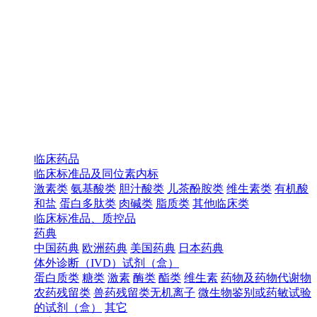
临床药品
临床标准品及同位素内标
激素类
氨基酸类
胆汁酸类
儿茶酚胺类
维生素类
有机酸
和盐
蛋白多肽类
肉碱类
脂质类
其他临床类
临床标准品、质控品
药典
中国药典
欧洲药典
美国药典
日本药典
体外诊断（IVD）试剂（盒）
蛋白质类
糖类
激素
酶类
酯类
维生素
药物及药物代谢物
农药残留类
兽药残留类无机离子
微生物鉴别或药敏试验
的试剂（盒）
其它