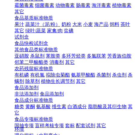
霉菌毒素
细菌毒素
动物毒素
肠毒素
海洋毒素
植物毒素
其它
食品基质标准物质
果汁
蔬菜汁（泥/粉）
奶粉
大米
小麦
海产品
饲料
茶叶
其它
绿叶/蔬菜
家禽/肉
盐碘
试剂盒
食品快检试剂盒
其他食品类标准物质
亚硝胺
杀鼠剂
苯胺类
多环芳烃类
多氯联苯
芳香族伯胺
邻苯二甲酸酯类
消毒剂
其它
农药残留标准物质
有机磷
有机氯
拟除虫菊酯
氨基甲酸酯
杀菌剂
杀虫剂
杀
螨剂
除草剂
植物生长调节剂
其它
食品添加剂
非法添加剂
食品添加剂
食品成分标准物质
糖类
黄酮
氨基酸
维生素
白酒成分
脂肪酸及其衍生物
其
它
食品专项标准物质
国抽专项
盲样考核专项
套标
配套试剂
其它
环境