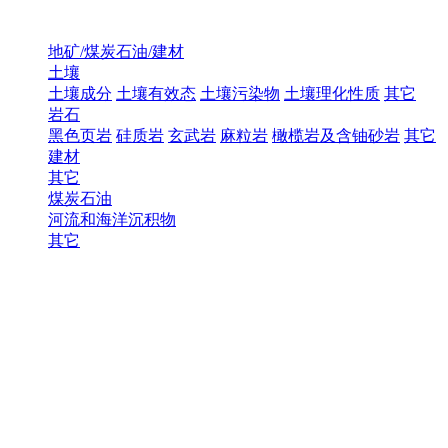
地矿/煤炭石油/建材
土壤
土壤成分
土壤有效态
土壤污染物
土壤理化性质
其它
岩石
黑色页岩
硅质岩
玄武岩
麻粒岩
橄榄岩及含铀砂岩
其它
建材
其它
煤炭石油
河流和海洋沉积物
其它