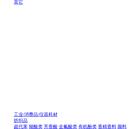
其它
工业/消费品/仪器耗材
纺织品
卤代苯
羧酸类
芳香酸
全氟酸类
有机酚类
香精香料
颜料