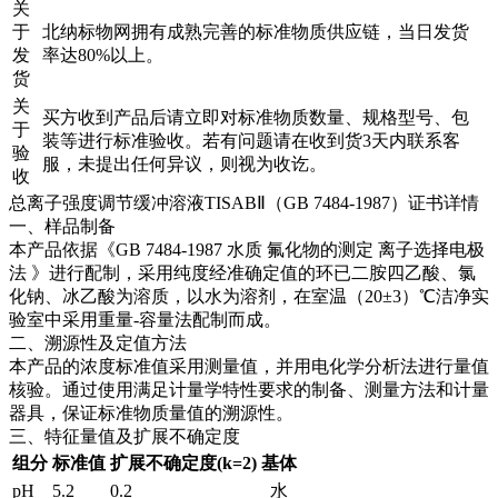
关
于
北纳标物网拥有成熟完善的标准物质供应链，当日发货
发
率达80%以上。
货
关
买方收到产品后请立即对标准物质数量、规格型号、包
于
装等进行标准验收。若有问题请在收到货3天内联系客
验
服，未提出任何异议，则视为收讫。
收
总离子强度调节缓冲溶液TISABⅡ（GB 7484-1987）证书详情
一、样品制备
本产品依据《GB 7484-1987 水质 氟化物的测定 离子选择电极
法 》进行配制，采用纯度经准确定值的环已二胺四乙酸、氯
化钠、冰乙酸为溶质，以水为溶剂，在室温（20±3）℃洁净实
验室中采用重量-容量法配制而成。
二、溯源性及定值方法
本产品的浓度标准值采用测量值，并用电化学分析法进行量值
核验。通过使用满足计量学特性要求的制备、测量方法和计量
器具，保证标准物质量值的溯源性。
三、特征量值及扩展不确定度
组分
标准值
扩展不确定度(k=2)
基体
pH
5.2
0.2
水