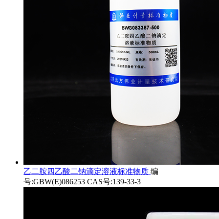
乙二胺四乙酸二钠滴定溶液标准物质
编
号:GBW(E)086253 CAS号:139-33-3