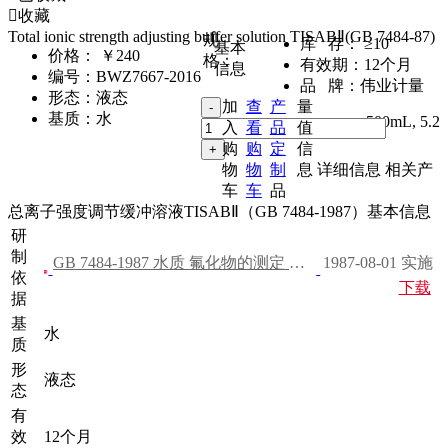
收藏
Total ionic strength adjusting buffer solution TISABⅡ(GB 7484-87)
规
库 存：
≥10
基本
价格：
￥240
格：
有效期：
12个月
信息
编号：
BWZ7667-2016
品 牌：
伟业计量
形态：
液态
加
查
产
量
基质：
水
500mL
,
5.2
入
看
品
值
购
购
定
信
物
物
制
息
详细信息
相关产
车
车
品
总离子强度调节缓冲溶液TISABⅡ（GB 7484-1987）基本信息
研
制
GB 7484-1987 水质 氟化物的测定 离子选择电极法
1987-08-01 实施
依
下载
据
基
水
质
形
液态
态
有
效
12个月