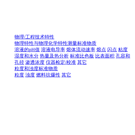
物理/工程技术特性
物理特性与物理化学特性测量标准物质
溶液的pH值
溶液电导率
熔体流动速率
熔点
闪点
粘度
湿度和水分
热量及热分析
标准比色板
比表面积
孔容和
孔径
渗透浓度
仪器检定/校准
其它
粒度和浊度标准物质
粒度
浊度
燃料抗爆性
其它