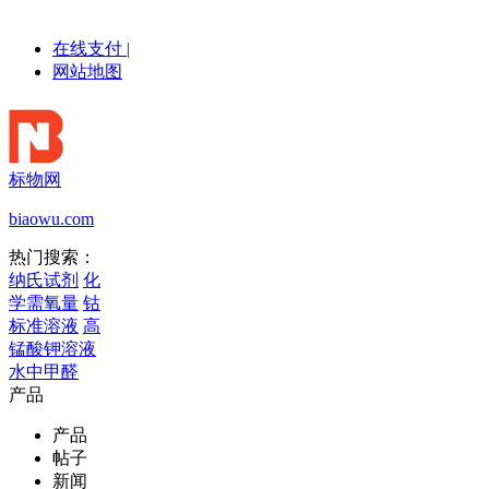
在线支付
|
网站地图
标物网
biaowu.com
热门搜索：
纳氏试剂
化
学需氧量
钴
标准溶液
高
锰酸钾溶液
水中甲醛
产品
产品
帖子
新闻