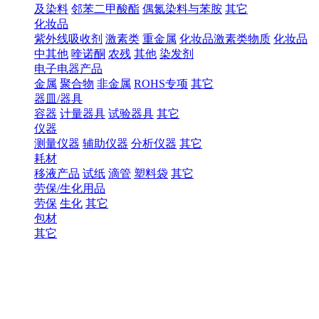
及染料
邻苯二甲酸酯
偶氮染料与苯胺
其它
化妆品
紫外线吸收剂
激素类
重金属
化妆品激素类物质
化妆品
中其他
喹诺酮
农残
其他
染发剂
电子电器产品
金属
聚合物
非金属
ROHS专项
其它
器皿/器具
容器
计量器具
试验器具
其它
仪器
测量仪器
辅助仪器
分析仪器
其它
耗材
移液产品
试纸
滴管
塑料袋
其它
劳保/生化用品
劳保
生化
其它
包材
其它