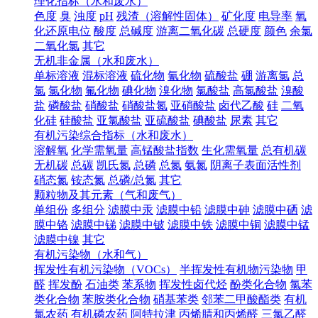
理化指标（水和废水）
色度
臭
浊度
pH
残渣（溶解性固体）
矿化度
电导率
氧
化还原电位
酸度
总碱度
游离二氧化碳
总硬度
颜色
余氯
二氧化氯
其它
无机非金属（水和废水）
单标溶液
混标溶液
硫化物
氰化物
硫酸盐
硼
游离氯
总
氯
氯化物
氟化物
碘化物
溴化物
氯酸盐
高氯酸盐
溴酸
盐
磷酸盐
硝酸盐
硝酸盐氮
亚硝酸盐
卤代乙酸
硅
二氧
化硅
硅酸盐
亚氯酸盐
亚硫酸盐
碘酸盐
尿素
其它
有机污染综合指标（水和废水）
溶解氧
化学需氧量
高锰酸盐指数
生化需氧量
总有机碳
无机碳
总碳
凯氏氮
总磷
总氮
氨氮
阴离子表面活性剂
硝态氮
铵态氮
总磷/总氮
其它
颗粒物及其元素（气和废气）
单组份
多组分
滤膜中汞
滤膜中铅
滤膜中砷
滤膜中硒
滤
膜中铬
滤膜中锑
滤膜中铍
滤膜中铁
滤膜中铜
滤膜中锰
滤膜中镍
其它
有机污染物（水和气）
挥发性有机污染物（VOCs）
半挥发性有机物污染物
甲
醛
挥发酚
石油类
苯系物
挥发性卤代烃
酚类化合物
氯苯
类化合物
苯胺类化合物
硝基苯类
邻苯二甲酸酯类
有机
氯农药
有机磷农药
阿特拉津
丙烯腈和丙烯醛
三氯乙醛