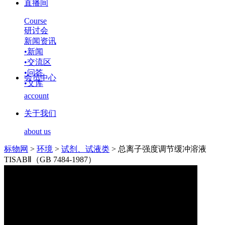
直播间
Course
研讨会
新闻资讯
•
新闻
•
交流区
•
问答
会员中心
•
文库
account
关于我们
about us
标物网
>
环境
>
试剂、试液类
>
总离子强度调节缓冲溶液
TISABⅡ（GB 7484-1987）