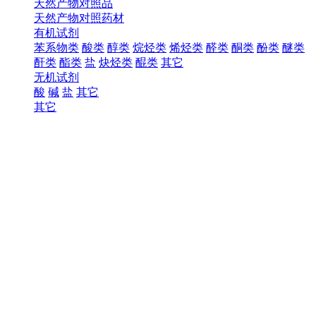
天然产物对照品
天然产物对照药材
有机试剂
苯系物类
酸类
醇类
烷烃类
烯烃类
醛类
酮类
酚类
醚类
酐类
酯类
盐
炔烃类
醌类
其它
无机试剂
酸
碱
盐
其它
其它