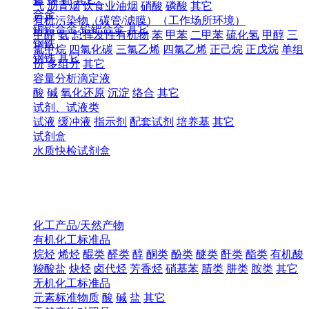
气
沥青烟
饮食业油烟
硝酸
磷酸
其它
合金
有机污染物（碳管/滤膜）（工作场所环境）
铜铅合金
铅钯合金
其它
甲醛
氨
总挥发性有机物
苯
甲苯
二甲苯
硫化氢
甲醇
三
钢铁
氯甲烷
四氯化碳
三氯乙烯
四氯乙烯
正己烷
正戊烷
单组
钢铁
其它
份
多组分
其它
容量分析滴定液
酸
碱
氧化还原
沉淀
络合
其它
试剂、试液类
试液
缓冲液
指示剂
配套试剂
培养基
其它
试剂盒
水质快检试剂盒
化工产品/天然产物
有机化工标准品
烷烃
烯烃
醌类
醛类
醇
酮类
酚类
醚类
酐类
酯类
有机酸
羧酸盐
炔烃
卤代烃
芳香烃
硝基苯
腈类
肼类
胺类
其它
无机化工标准品
元素标准物质
酸
碱
盐
其它