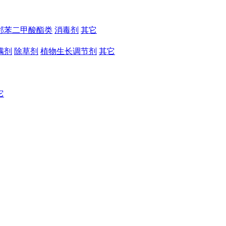
邻苯二甲酸酯类
消毒剂
其它
螨剂
除草剂
植物生长调节剂
其它
它