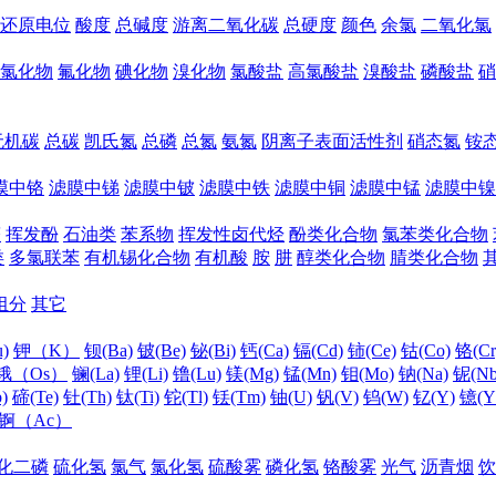
还原电位
酸度
总碱度
游离二氧化碳
总硬度
颜色
余氯
二氧化氯
氯化物
氟化物
碘化物
溴化物
氯酸盐
高氯酸盐
溴酸盐
磷酸盐
硝
无机碳
总碳
凯氏氮
总磷
总氮
氨氮
阴离子表面活性剂
硝态氮
铵
膜中铬
滤膜中锑
滤膜中铍
滤膜中铁
滤膜中铜
滤膜中锰
滤膜中镍
醛
挥发酚
石油类
苯系物
挥发性卤代烃
酚类化合物
氯苯类化合物
类
多氯联苯
有机锡化合物
有机酸
胺
肼
醇类化合物
腈类化合物
组分
其它
)
钾（K）
钡(Ba)
铍(Be)
铋(Bi)
钙(Ca)
镉(Cd)
铈(Ce)
钴(Co)
铬(Cr
锇（Os）
镧(La)
锂(Li)
镥(Lu)
镁(Mg)
锰(Mn)
钼(Mo)
钠(Na)
铌(Nb
)
碲(Te)
钍(Th)
钛(Ti)
铊(Tl)
铥(Tm)
铀(U)
钒(V)
钨(W)
钇(Y)
镱(Y
锕（Ac）
化二磷
硫化氢
氯气
氯化氢
硫酸雾
磷化氢
铬酸雾
光气
沥青烟
饮