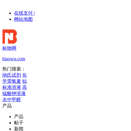
在线支付
|
网站地图
标物网
biaowu.com
热门搜索：
纳氏试剂
化
学需氧量
钴
标准溶液
高
锰酸钾溶液
水中甲醛
产品
产品
帖子
新闻