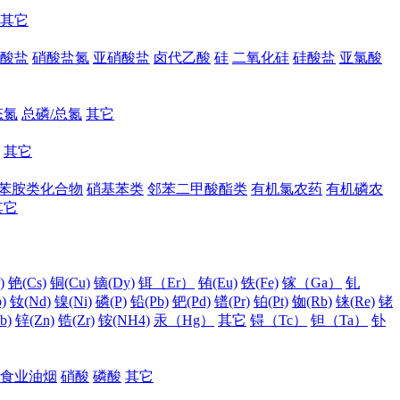
其它
酸盐
硝酸盐氮
亚硝酸盐
卤代乙酸
硅
二氧化硅
硅酸盐
亚氯酸
态氮
总磷/总氮
其它
其它
苯胺类化合物
硝基苯类
邻苯二甲酸酯类
有机氯农药
有机磷农
其它
)
铯(Cs)
铜(Cu)
镝(Dy)
铒（Er）
铕(Eu)
铁(Fe)
镓（Ga）
钆
)
钕(Nd)
镍(Ni)
磷(P)
铅(Pb)
钯(Pd)
镨(Pr)
铂(Pt)
铷(Rb)
铼(Re)
铑
b)
锌(Zn)
锆(Zr)
铵(NH4)
汞（Hg）
其它
锝（Tc）
钽（Ta）
钋
食业油烟
硝酸
磷酸
其它