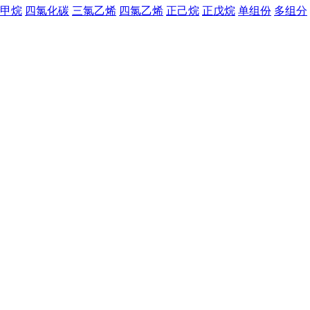
甲烷
四氯化碳
三氯乙烯
四氯乙烯
正己烷
正戊烷
单组份
多组分