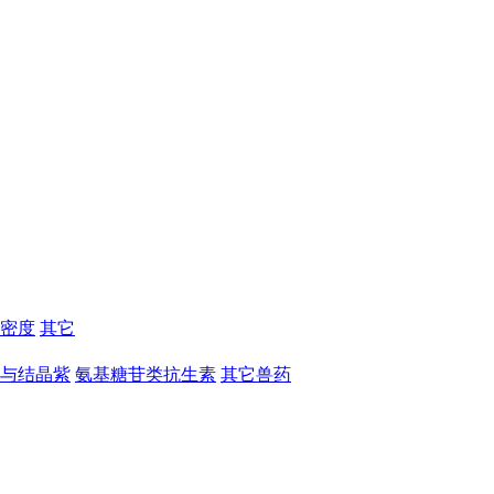
密度
其它
与结晶紫
氨基糖苷类抗生素
其它兽药