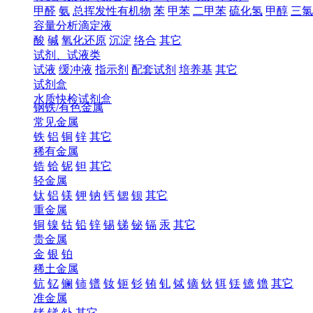
甲醛
氨
总挥发性有机物
苯
甲苯
二甲苯
硫化氢
甲醇
三氯
容量分析滴定液
酸
碱
氧化还原
沉淀
络合
其它
试剂、试液类
试液
缓冲液
指示剂
配套试剂
培养基
其它
试剂盒
水质快检试剂盒
钢铁/有色金属
常见金属
铁
铝
铜
锌
其它
稀有金属
锆
铪
铌
钽
其它
轻金属
钛
铝
镁
钾
钠
钙
锶
钡
其它
重金属
铜
镍
钴
铅
锌
锡
锑
铋
镉
汞
其它
贵金属
金
银
铂
稀土金属
钪
钇
镧
铈
镨
钕
钷
钐
铕
钆
铽
镝
钬
铒
铥
镱
镥
其它
准金属
锗
锑
钋
其它