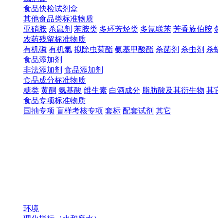
食品快检试剂盒
其他食品类标准物质
亚硝胺
杀鼠剂
苯胺类
多环芳烃类
多氯联苯
芳香族伯胺
农药残留标准物质
有机磷
有机氯
拟除虫菊酯
氨基甲酸酯
杀菌剂
杀虫剂
杀
食品添加剂
非法添加剂
食品添加剂
食品成分标准物质
糖类
黄酮
氨基酸
维生素
白酒成分
脂肪酸及其衍生物
其
食品专项标准物质
国抽专项
盲样考核专项
套标
配套试剂
其它
环境