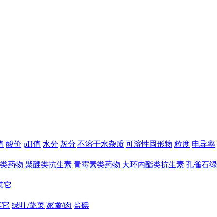
值
酸价
pH值
水分
灰分
不溶于水杂质
可溶性固形物
粒度
电导率
类药物
聚醚类抗生素
青霉素类药物
大环内酯类抗生素
孔雀石绿
其它
其它
绿叶/蔬菜
家禽/肉
盐碘