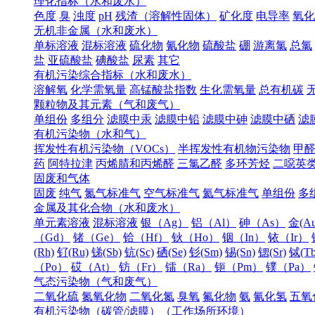
理化指标（水和废水）
色度
臭
浊度
pH
残渣（溶解性固体）
矿化度
电导率
氧化
无机非金属（水和废水）
单标溶液
混标溶液
硫化物
氰化物
硫酸盐
硼
游离氯
总氯
盐
亚硫酸盐
碘酸盐
尿素
其它
有机污染综合指标（水和废水）
溶解氧
化学需氧量
高锰酸盐指数
生化需氧量
总有机碳
颗粒物及其元素（气和废气）
单组份
多组分
滤膜中汞
滤膜中铅
滤膜中砷
滤膜中硒
滤
有机污染物（水和气）
挥发性有机污染物（VOCs）
半挥发性有机物污染物
甲
药
阿特拉津
丙烯腈和丙烯醛
三氯乙醛
多环芳烃
二噁英
固废和气体
固废
纯气
氮气标准气
空气标准气
氦气标准气
单组份
多
金属及其化合物（水和废水）
单元素溶液
混标溶液
银（Ag）
铝（Al）
砷（As）
金(Au
（Gd）
锗（Ge）
铪（Hf）
钬（Ho）
铟（In）
铱（Ir）
(Rh)
钌(Ru)
锑(Sb)
钪(Sc)
硒(Se)
钐(Sm)
锡(Sn)
锶(Sr)
铽(Tb
（Po）
砹（At）
钫（Fr）
镭（Ra）
钷（Pm）
镤（Pa）
气态污染物（气和废气）
二氧化硫
氮氧化物
二氧化氮
臭氧
氟化物
氨
氰化氢
五氧
有机污染物（碳管/滤膜）（工作场所环境）