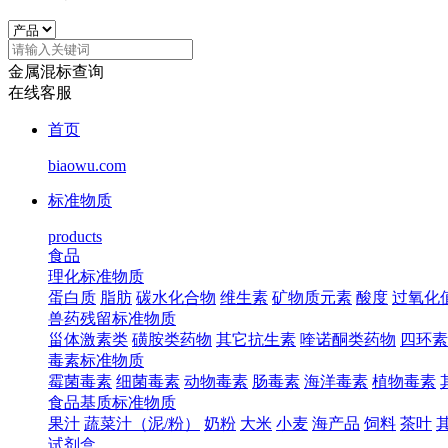
金属混标查询
在线客服
首页
biaowu.com
标准物质
products
食品
理化标准物质
蛋白质
脂肪
碳水化合物
维生素
矿物质元素
酸度
过氧化
兽药残留标准物质
甾体激素类
磺胺类药物
其它抗生素
喹诺酮类药物
四环素
毒素标准物质
霉菌毒素
细菌毒素
动物毒素
肠毒素
海洋毒素
植物毒素
食品基质标准物质
果汁
蔬菜汁（泥/粉）
奶粉
大米
小麦
海产品
饲料
茶叶
试剂盒