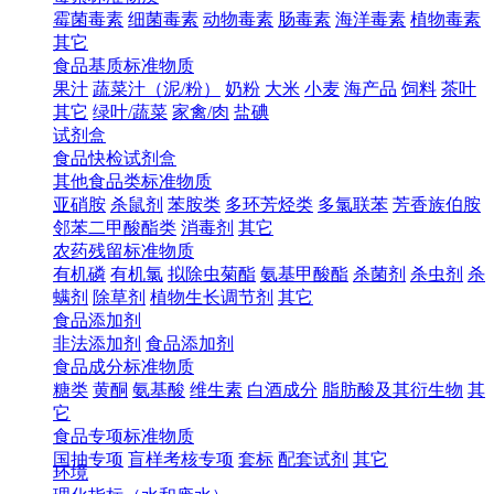
霉菌毒素
细菌毒素
动物毒素
肠毒素
海洋毒素
植物毒素
其它
食品基质标准物质
果汁
蔬菜汁（泥/粉）
奶粉
大米
小麦
海产品
饲料
茶叶
其它
绿叶/蔬菜
家禽/肉
盐碘
试剂盒
食品快检试剂盒
其他食品类标准物质
亚硝胺
杀鼠剂
苯胺类
多环芳烃类
多氯联苯
芳香族伯胺
邻苯二甲酸酯类
消毒剂
其它
农药残留标准物质
有机磷
有机氯
拟除虫菊酯
氨基甲酸酯
杀菌剂
杀虫剂
杀
螨剂
除草剂
植物生长调节剂
其它
食品添加剂
非法添加剂
食品添加剂
食品成分标准物质
糖类
黄酮
氨基酸
维生素
白酒成分
脂肪酸及其衍生物
其
它
食品专项标准物质
国抽专项
盲样考核专项
套标
配套试剂
其它
环境