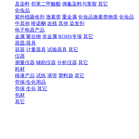
及染料
邻苯二甲酸酯
偶氮染料与苯胺
其它
化妆品
紫外线吸收剂
激素类
重金属
化妆品激素类物质
化妆品
中其他
喹诺酮
农残
其他
染发剂
电子电器产品
金属
聚合物
非金属
ROHS专项
其它
器皿/器具
容器
计量器具
试验器具
其它
仪器
测量仪器
辅助仪器
分析仪器
其它
耗材
移液产品
试纸
滴管
塑料袋
其它
劳保/生化用品
劳保
生化
其它
包材
其它