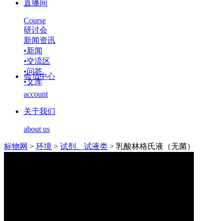
直播间
Course
研讨会
新闻资讯
•
新闻
•
交流区
•
问答
会员中心
•
文库
account
关于我们
about us
标物网
>
环境
>
试剂、试液类
>
乳酸林格氏液（无菌）