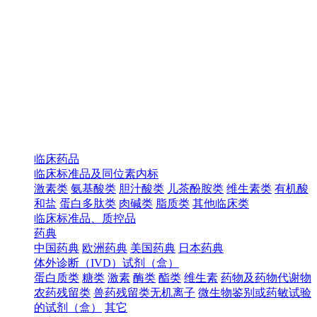
临床药品
临床标准品及同位素内标
激素类
氨基酸类
胆汁酸类
儿茶酚胺类
维生素类
有机酸
和盐
蛋白多肽类
肉碱类
脂质类
其他临床类
临床标准品、质控品
药典
中国药典
欧洲药典
美国药典
日本药典
体外诊断（IVD）试剂（盒）
蛋白质类
糖类
激素
酶类
酯类
维生素
药物及药物代谢物
农药残留类
兽药残留类无机离子
微生物鉴别或药敏试验
的试剂（盒）
其它