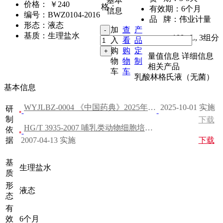
基本
价格：
￥240
格：
有效期：
6个月
信息
编号：
BWZ0104-2016
品 牌：
伟业计量
形态：
液态
加
查
产
基质：
生理盐水
100mL
,
3组分
入
看
品
购
购
定
量值信息
详细信息
物
物
制
相关产品
车
车
乳酸林格氏液（无菌）
基本信息
WYJLBZ-0004 《中国药典》2025年版 四部
2025-10-01 实施
研
制
下载
HG/T 3935-2007 哺乳类动物细胞培养基
依
据
2007-04-13 实施
下载
基
生理盐水
质
形
液态
态
有
效
6个月