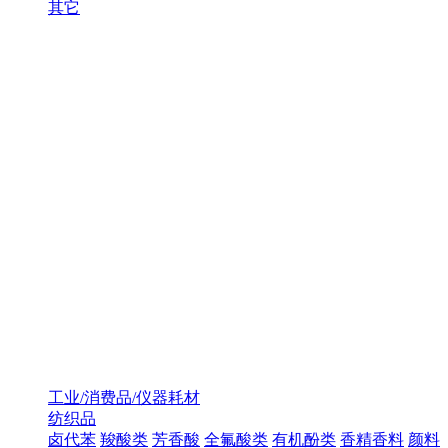
其它
工业/消费品/仪器耗材
纺织品
卤代苯
羧酸类
芳香酸
全氟酸类
有机酚类
香精香料
颜料