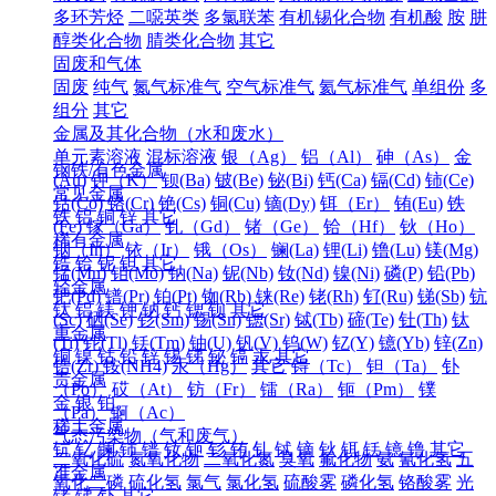
多环芳烃
二噁英类
多氯联苯
有机锡化合物
有机酸
胺
肼
醇类化合物
腈类化合物
其它
固废和气体
固废
纯气
氮气标准气
空气标准气
氦气标准气
单组份
多
组分
其它
金属及其化合物（水和废水）
单元素溶液
混标溶液
银（Ag）
铝（Al）
砷（As）
金
钢铁/有色金属
(Au)
钾（K）
钡(Ba)
铍(Be)
铋(Bi)
钙(Ca)
镉(Cd)
铈(Ce)
常见金属
钴(Co)
铬(Cr)
铯(Cs)
铜(Cu)
镝(Dy)
铒（Er）
铕(Eu)
铁
铁
铝
铜
锌
其它
(Fe)
镓（Ga）
钆（Gd）
锗（Ge）
铪（Hf）
钬（Ho）
稀有金属
铟（In）
铱（Ir）
锇（Os）
镧(La)
锂(Li)
镥(Lu)
镁(Mg)
锆
铪
铌
钽
其它
锰(Mn)
钼(Mo)
钠(Na)
铌(Nb)
钕(Nd)
镍(Ni)
磷(P)
铅(Pb)
轻金属
钯(Pd)
镨(Pr)
铂(Pt)
铷(Rb)
铼(Re)
铑(Rh)
钌(Ru)
锑(Sb)
钪
钛
铝
镁
钾
钠
钙
锶
钡
其它
(Sc)
硒(Se)
钐(Sm)
锡(Sn)
锶(Sr)
铽(Tb)
碲(Te)
钍(Th)
钛
重金属
(Ti)
铊(Tl)
铥(Tm)
铀(U)
钒(V)
钨(W)
钇(Y)
镱(Yb)
锌(Zn)
铜
镍
钴
铅
锌
锡
锑
铋
镉
汞
其它
锆(Zr)
铵(NH4)
汞（Hg）
其它
锝（Tc）
钽（Ta）
钋
贵金属
（Po）
砹（At）
钫（Fr）
镭（Ra）
钷（Pm）
镤
金
银
铂
（Pa）
锕（Ac）
稀土金属
气态污染物（气和废气）
钪
钇
镧
铈
镨
钕
钷
钐
铕
钆
铽
镝
钬
铒
铥
镱
镥
其它
二氧化硫
氮氧化物
二氧化氮
臭氧
氟化物
氨
氰化氢
五
准金属
氧化二磷
硫化氢
氯气
氯化氢
硫酸雾
磷化氢
铬酸雾
光
锗
锑
钋
其它