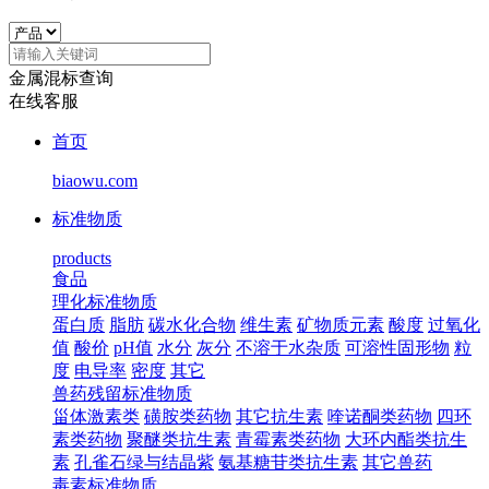
金属混标查询
在线客服
首页
biaowu.com
标准物质
products
食品
理化标准物质
蛋白质
脂肪
碳水化合物
维生素
矿物质元素
酸度
过氧化
值
酸价
pH值
水分
灰分
不溶于水杂质
可溶性固形物
粒
度
电导率
密度
其它
兽药残留标准物质
甾体激素类
磺胺类药物
其它抗生素
喹诺酮类药物
四环
素类药物
聚醚类抗生素
青霉素类药物
大环内酯类抗生
素
孔雀石绿与结晶紫
氨基糖苷类抗生素
其它兽药
毒素标准物质