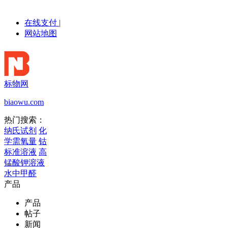
在线支付
|
网站地图
标物网
biaowu.com
热门搜索：
纳氏试剂
化
学需氧量
钴
标准溶液
高
锰酸钾溶液
水中甲醛
产品
产品
帖子
新闻