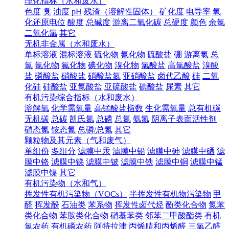
理化指标（水和废水）
色度
臭
浊度
pH
残渣（溶解性固体）
矿化度
电导率
氧
化还原电位
酸度
总碱度
游离二氧化碳
总硬度
颜色
余氯
二氧化氯
其它
无机非金属（水和废水）
单标溶液
混标溶液
硫化物
氰化物
硫酸盐
硼
游离氯
总
氯
氯化物
氟化物
碘化物
溴化物
氯酸盐
高氯酸盐
溴酸
盐
磷酸盐
硝酸盐
硝酸盐氮
亚硝酸盐
卤代乙酸
硅
二氧
化硅
硅酸盐
亚氯酸盐
亚硫酸盐
碘酸盐
尿素
其它
有机污染综合指标（水和废水）
溶解氧
化学需氧量
高锰酸盐指数
生化需氧量
总有机碳
无机碳
总碳
凯氏氮
总磷
总氮
氨氮
阴离子表面活性剂
硝态氮
铵态氮
总磷/总氮
其它
颗粒物及其元素（气和废气）
单组份
多组分
滤膜中汞
滤膜中铅
滤膜中砷
滤膜中硒
滤
膜中铬
滤膜中锑
滤膜中铍
滤膜中铁
滤膜中铜
滤膜中锰
滤膜中镍
其它
有机污染物（水和气）
挥发性有机污染物（VOCs）
半挥发性有机物污染物
甲
醛
挥发酚
石油类
苯系物
挥发性卤代烃
酚类化合物
氯苯
类化合物
苯胺类化合物
硝基苯类
邻苯二甲酸酯类
有机
氯农药
有机磷农药
阿特拉津
丙烯腈和丙烯醛
三氯乙醛