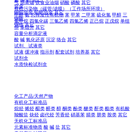
气
沥青烟
饮食业油烟
硝酸
磷酸
其它
合金
有机污染物（碳管/滤膜）（工作场所环境）
铜铅合金
铅钯合金
其它
甲醛
氨
总挥发性有机物
苯
甲苯
二甲苯
硫化氢
甲醇
三
钢铁
氯甲烷
四氯化碳
三氯乙烯
四氯乙烯
正己烷
正戊烷
单组
钢铁
其它
份
多组分
其它
容量分析滴定液
酸
碱
氧化还原
沉淀
络合
其它
试剂、试液类
试液
缓冲液
指示剂
配套试剂
培养基
其它
试剂盒
水质快检试剂盒
化工产品/天然产物
有机化工标准品
烷烃
烯烃
醌类
醛类
醇
酮类
酚类
醚类
酐类
酯类
有机酸
羧酸盐
炔烃
卤代烃
芳香烃
硝基苯
腈类
肼类
胺类
其它
无机化工标准品
元素标准物质
酸
碱
盐
其它