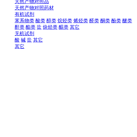
天然产物对照品
天然产物对照药材
有机试剂
苯系物类
酸类
醇类
烷烃类
烯烃类
醛类
酮类
酚类
醚类
酐类
酯类
盐
炔烃类
醌类
其它
无机试剂
酸
碱
盐
其它
其它