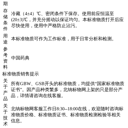
期
存
冷藏（4±4）℃、密闭条件下保存。使用前应恒温至
储
(20±3)℃，并充分摇动以保证均匀。本标准物质打开后应
条
尽快使用，使用中严格防止沾污。
件
用
本标准物质可作为工作标准，用于日常分析和检测。
途
参
考
中国药典
资
料
标准物质销售提示
关
所有GBW、GSB开头的标准物质，均提供“国家标准物质
于
证书”。因产品种类繁多，北纳标物网上架的只是部分产
产
品，详情请咨询在线客服。
品
关
北纳标物网客服工作日8:30--18:00在线，欢迎随时咨询标
于
准物质价格、标准物质证书、标准物质检测检验等相关
技
信息。
术