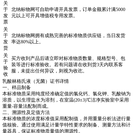
关
于
北纳标物网可自助申请开具发票，订单金额累计满5000
发
元以上可开具增值税专用发票。
票
关
于
北纳标物网拥有成熟完善的标准物质供应链，当日发货
发
率达80%以上。
货
关
买方收到产品后请立即对标准物质数量、规格型号、包
于
装等进行标准验收。若有问题请在收到货3天内联系客
验
服，未提出任何异议，则视为收讫。
收
乳酸林格氏液（无菌）证书详情
一、样品制备
本标准物质采用纯度经准确定值的氯化钙、氯化钾、乳酸钠为
溶质，以生理盐水为溶剂，在室温(20±3)℃洁净实验室中采用
重量-容量法配制而成。
二、溯源性及定值方法
本标准物质的浓度标准值采用配制值，并用重量分析法进行量
值核验。通过使用满足计量学特性要求的制备、测量方法和计
量器具，保证标准物质量值的溯源性。