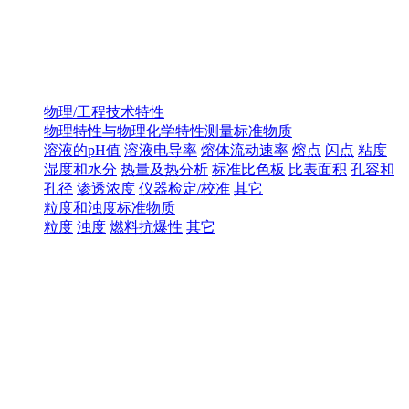
物理/工程技术特性
物理特性与物理化学特性测量标准物质
溶液的pH值
溶液电导率
熔体流动速率
熔点
闪点
粘度
湿度和水分
热量及热分析
标准比色板
比表面积
孔容和
孔径
渗透浓度
仪器检定/校准
其它
粒度和浊度标准物质
粒度
浊度
燃料抗爆性
其它