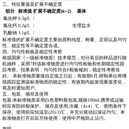
三、特征量值及扩展不确定度
组分
标准值
扩展不确定度(k=2)
基体
氯化钾
0.3g/L
/
氯化钙
0.2g/L
/
生理盐水
乳酸钠
3.1g/L
/
标准值的扩展不确定度主要由原料纯度、称量、定容以及均匀
性、稳定性等不确定度合成。
四、均匀性检验及稳定性考察
根据国家《一级标准物质》技术规范，对分装后的样品进行随
机抽样，采用7对该标准物质进行均匀性检验和长期稳定性跟
踪考察。结果表明：均匀性符合F检验规则，稳定性考察良
好。
本标准物质量值自定值之日起，有效期6月,研制单位将继
续跟踪监测该标准物质的稳定性，有效期内如发现量值变化，
将及时通知用户。
五、包装、储存及使用
包装:本标准物质采用白色塑料瓶包装,规格100mL携带或运输
时应有防碎裂保护。 储存及使用:冷藏（4±4）℃、密闭条件下
保存。使用前应恒温至(20±3)℃，并充分摇动以保证均匀。本
标准物质打开后应尽快使用，使用中严格防止沾污。
声明