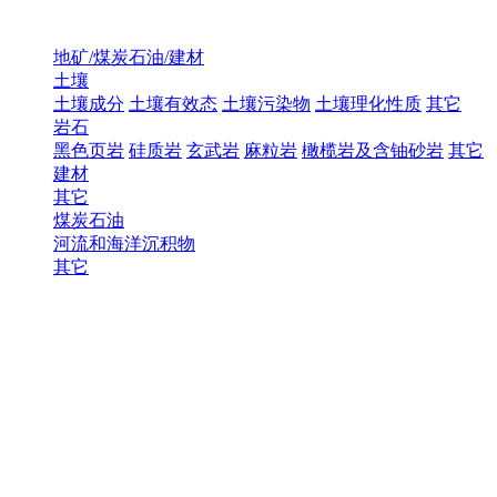
地矿/煤炭石油/建材
土壤
土壤成分
土壤有效态
土壤污染物
土壤理化性质
其它
岩石
黑色页岩
硅质岩
玄武岩
麻粒岩
橄榄岩及含铀砂岩
其它
建材
其它
煤炭石油
河流和海洋沉积物
其它