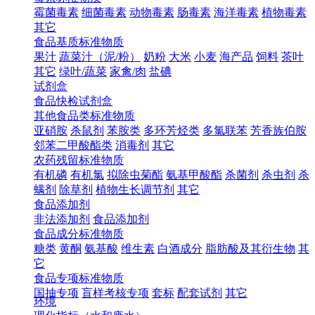
霉菌毒素
细菌毒素
动物毒素
肠毒素
海洋毒素
植物毒素
其它
食品基质标准物质
果汁
蔬菜汁（泥/粉）
奶粉
大米
小麦
海产品
饲料
茶叶
其它
绿叶/蔬菜
家禽/肉
盐碘
试剂盒
食品快检试剂盒
其他食品类标准物质
亚硝胺
杀鼠剂
苯胺类
多环芳烃类
多氯联苯
芳香族伯胺
邻苯二甲酸酯类
消毒剂
其它
农药残留标准物质
有机磷
有机氯
拟除虫菊酯
氨基甲酸酯
杀菌剂
杀虫剂
杀
螨剂
除草剂
植物生长调节剂
其它
食品添加剂
非法添加剂
食品添加剂
食品成分标准物质
糖类
黄酮
氨基酸
维生素
白酒成分
脂肪酸及其衍生物
其
它
食品专项标准物质
国抽专项
盲样考核专项
套标
配套试剂
其它
环境