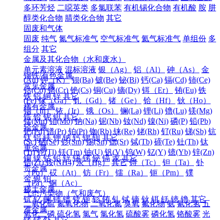
多环芳烃
二噁英类
多氯联苯
有机锡化合物
有机酸
胺
肼
醇类化合物
腈类化合物
其它
固废和气体
固废
纯气
氮气标准气
空气标准气
氦气标准气
单组份
多
组分
其它
金属及其化合物（水和废水）
单元素溶液
混标溶液
银（Ag）
铝（Al）
砷（As）
金
钢铁/有色金属
(Au)
钾（K）
钡(Ba)
铍(Be)
铋(Bi)
钙(Ca)
镉(Cd)
铈(Ce)
常见金属
钴(Co)
铬(Cr)
铯(Cs)
铜(Cu)
镝(Dy)
铒（Er）
铕(Eu)
铁
铁
铝
铜
锌
其它
(Fe)
镓（Ga）
钆（Gd）
锗（Ge）
铪（Hf）
钬（Ho）
稀有金属
铟（In）
铱（Ir）
锇（Os）
镧(La)
锂(Li)
镥(Lu)
镁(Mg)
锆
铪
铌
钽
其它
锰(Mn)
钼(Mo)
钠(Na)
铌(Nb)
钕(Nd)
镍(Ni)
磷(P)
铅(Pb)
轻金属
钯(Pd)
镨(Pr)
铂(Pt)
铷(Rb)
铼(Re)
铑(Rh)
钌(Ru)
锑(Sb)
钪
钛
铝
镁
钾
钠
钙
锶
钡
其它
(Sc)
硒(Se)
钐(Sm)
锡(Sn)
锶(Sr)
铽(Tb)
碲(Te)
钍(Th)
钛
重金属
(Ti)
铊(Tl)
铥(Tm)
铀(U)
钒(V)
钨(W)
钇(Y)
镱(Yb)
锌(Zn)
铜
镍
钴
铅
锌
锡
锑
铋
镉
汞
其它
锆(Zr)
铵(NH4)
汞（Hg）
其它
锝（Tc）
钽（Ta）
钋
贵金属
（Po）
砹（At）
钫（Fr）
镭（Ra）
钷（Pm）
镤
金
银
铂
（Pa）
锕（Ac）
稀土金属
气态污染物（气和废气）
钪
钇
镧
铈
镨
钕
钷
钐
铕
钆
铽
镝
钬
铒
铥
镱
镥
其它
二氧化硫
氮氧化物
二氧化氮
臭氧
氟化物
氨
氰化氢
五
准金属
氧化二磷
硫化氢
氯气
氯化氢
硫酸雾
磷化氢
铬酸雾
光
锗
锑
钋
其它