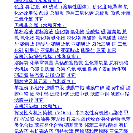
理化指标（水和废水）
色度
臭
浊度
pH
残渣（溶解性固体）
矿化度
电导率
氧
化还原电位
酸度
总碱度
游离二氧化碳
总硬度
颜色
余氯
二氧化氯
其它
无机非金属（水和废水）
单标溶液
混标溶液
硫化物
氰化物
硫酸盐
硼
游离氯
总
氯
氯化物
氟化物
碘化物
溴化物
氯酸盐
高氯酸盐
溴酸
盐
磷酸盐
硝酸盐
硝酸盐氮
亚硝酸盐
卤代乙酸
硅
二氧
化硅
硅酸盐
亚氯酸盐
亚硫酸盐
碘酸盐
尿素
其它
有机污染综合指标（水和废水）
溶解氧
化学需氧量
高锰酸盐指数
生化需氧量
总有机碳
无机碳
总碳
凯氏氮
总磷
总氮
氨氮
阴离子表面活性剂
硝态氮
铵态氮
总磷/总氮
其它
颗粒物及其元素（气和废气）
单组份
多组分
滤膜中汞
滤膜中铅
滤膜中砷
滤膜中硒
滤
膜中铬
滤膜中锑
滤膜中铍
滤膜中铁
滤膜中铜
滤膜中锰
滤膜中镍
其它
有机污染物（水和气）
挥发性有机污染物（VOCs）
半挥发性有机物污染物
甲
醛
挥发酚
石油类
苯系物
挥发性卤代烃
酚类化合物
氯苯
类化合物
苯胺类化合物
硝基苯类
邻苯二甲酸酯类
有机
氯农药
有机磷农药
阿特拉津
丙烯腈和丙烯醛
三氯乙醛