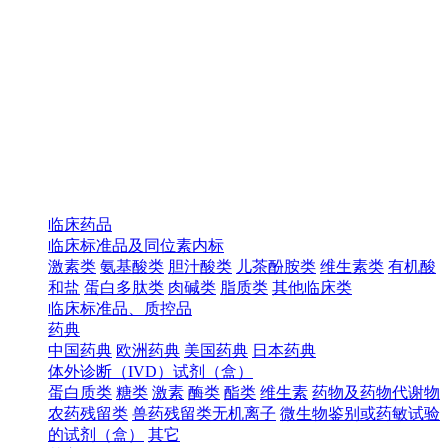
临床药品
临床标准品及同位素内标
激素类
氨基酸类
胆汁酸类
儿茶酚胺类
维生素类
有机酸
和盐
蛋白多肽类
肉碱类
脂质类
其他临床类
临床标准品、质控品
药典
中国药典
欧洲药典
美国药典
日本药典
体外诊断（IVD）试剂（盒）
蛋白质类
糖类
激素
酶类
酯类
维生素
药物及药物代谢物
农药残留类
兽药残留类无机离子
微生物鉴别或药敏试验
的试剂（盒）
其它