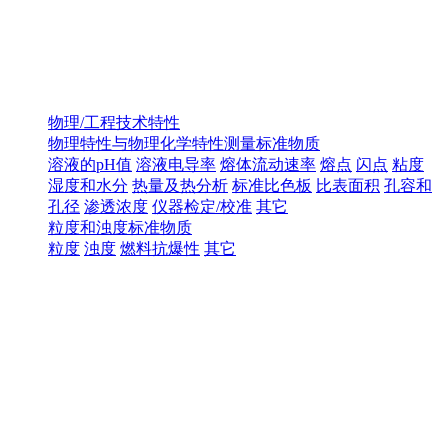
物理/工程技术特性
物理特性与物理化学特性测量标准物质
溶液的pH值
溶液电导率
熔体流动速率
熔点
闪点
粘度
湿度和水分
热量及热分析
标准比色板
比表面积
孔容和
孔径
渗透浓度
仪器检定/校准
其它
粒度和浊度标准物质
粒度
浊度
燃料抗爆性
其它