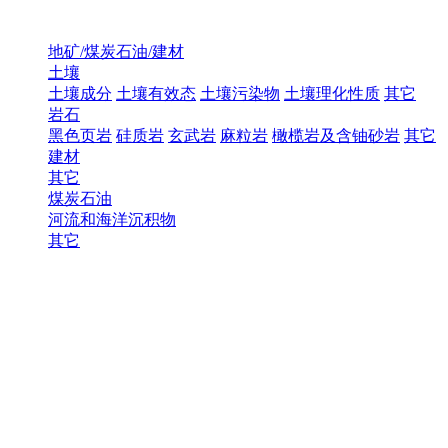
地矿/煤炭石油/建材
土壤
土壤成分
土壤有效态
土壤污染物
土壤理化性质
其它
岩石
黑色页岩
硅质岩
玄武岩
麻粒岩
橄榄岩及含铀砂岩
其它
建材
其它
煤炭石油
河流和海洋沉积物
其它