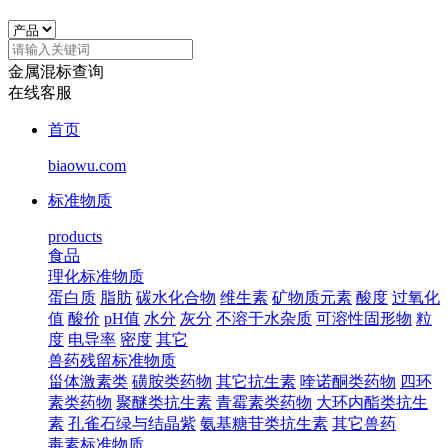
金属混标查询
在线客服
首页
biaowu.com
标准物质
products
食品
理化标准物质
蛋白质
脂肪
碳水化合物
维生素
矿物质元素
酸度
过氧化
值
酸价
pH值
水分
灰分
不溶于水杂质
可溶性固形物
粒
度
电导率
密度
其它
兽药残留标准物质
甾体激素类
磺胺类药物
其它抗生素
喹诺酮类药物
四环
素类药物
聚醚类抗生素
青霉素类药物
大环内酯类抗生
素
孔雀石绿与结晶紫
氨基糖苷类抗生素
其它兽药
毒素标准物质