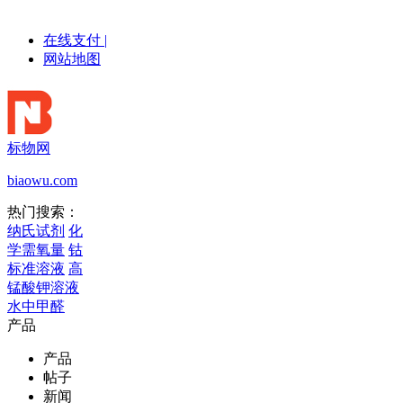
在线支付
|
网站地图
标物网
biaowu.com
热门搜索：
纳氏试剂
化
学需氧量
钴
标准溶液
高
锰酸钾溶液
水中甲醛
产品
产品
帖子
新闻