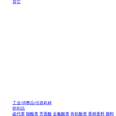
其它
工业/消费品/仪器耗材
纺织品
卤代苯
羧酸类
芳香酸
全氟酸类
有机酚类
香精香料
颜料