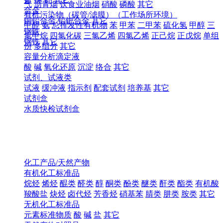
气
沥青烟
饮食业油烟
硝酸
磷酸
其它
合金
有机污染物（碳管/滤膜）（工作场所环境）
铜铅合金
铅钯合金
其它
甲醛
氨
总挥发性有机物
苯
甲苯
二甲苯
硫化氢
甲醇
三
钢铁
氯甲烷
四氯化碳
三氯乙烯
四氯乙烯
正己烷
正戊烷
单组
钢铁
其它
份
多组分
其它
容量分析滴定液
酸
碱
氧化还原
沉淀
络合
其它
试剂、试液类
试液
缓冲液
指示剂
配套试剂
培养基
其它
试剂盒
水质快检试剂盒
化工产品/天然产物
有机化工标准品
烷烃
烯烃
醌类
醛类
醇
酮类
酚类
醚类
酐类
酯类
有机酸
羧酸盐
炔烃
卤代烃
芳香烃
硝基苯
腈类
肼类
胺类
其它
无机化工标准品
元素标准物质
酸
碱
盐
其它