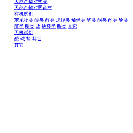
天然产物对照品
天然产物对照药材
有机试剂
苯系物类
酸类
醇类
烷烃类
烯烃类
醛类
酮类
酚类
醚类
酐类
酯类
盐
炔烃类
醌类
其它
无机试剂
酸
碱
盐
其它
其它