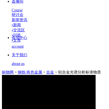
直播间
Course
研讨会
新闻资讯
•
新闻
•
交流区
•
问答
会员中心
•
文库
account
关于我们
about us
标物网
>
钢铁/有色金属
>
合金
>
铝合金光谱分析标准物质