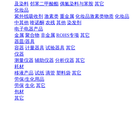
及染料
邻苯二甲酸酯
偶氮染料与苯胺
其它
化妆品
紫外线吸收剂
激素类
重金属
化妆品激素类物质
化妆品
中其他
喹诺酮
农残
其他
染发剂
电子电器产品
金属
聚合物
非金属
ROHS专项
其它
器皿/器具
容器
计量器具
试验器具
其它
仪器
测量仪器
辅助仪器
分析仪器
其它
耗材
移液产品
试纸
滴管
塑料袋
其它
劳保/生化用品
劳保
生化
其它
包材
其它