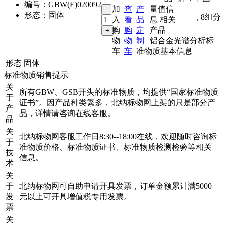
编号：
GBW(E)020092
加
查
产
量值信
形态：
固体
,
8组分
入
看
品
息
相关
购
购
定
产品
物
物
制
铝合金光谱分析标
车
车
准物质基本信息
形态
固体
标准物质销售提示
关
所有GBW、GSB开头的标准物质，均提供“国家标准物质
于
证书”。因产品种类繁多，北纳标物网上架的只是部分产
产
品，详情请咨询在线客服。
品
关
北纳标物网客服工作日8:30--18:00在线，欢迎随时咨询标
于
准物质价格、标准物质证书、标准物质检测检验等相关
技
信息。
术
关
于
北纳标物网可自助申请开具发票，订单金额累计满5000
发
元以上可开具增值税专用发票。
票
关