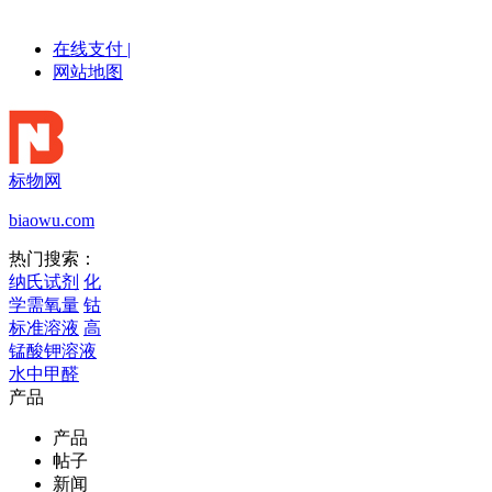
在线支付
|
网站地图
标物网
biaowu.com
热门搜索：
纳氏试剂
化
学需氧量
钴
标准溶液
高
锰酸钾溶液
水中甲醛
产品
产品
帖子
新闻