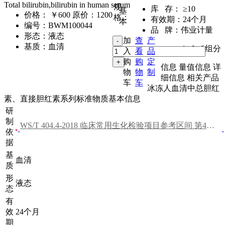
Total bilirubin,bilirubin in human serum
规
库 存：
≥10
基
价格：
￥600
原价：1200
格：
有效期：
24个月
本
编号：
BWM100044
品 牌：
伟业计量
形态：
液态
加
查
产
基质：
血清
1mL
,
2组分
入
看
品
购
购
定
信息
量值信息
详
物
物
制
细信息
相关产品
车
车
冰冻人血清中总胆红
素、直接胆红素系列标准物质基本信息
研
制
WS/T 404.4-2018 临床常用生化检验项目参考区间 第4部分:血清总胆红素、直接胆红素
依
据
基
血清
质
形
液态
态
有
效
24个月
期