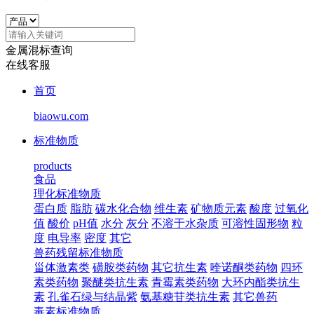
金属混标查询
在线客服
首页
biaowu.com
标准物质
products
食品
理化标准物质
蛋白质
脂肪
碳水化合物
维生素
矿物质元素
酸度
过氧化
值
酸价
pH值
水分
灰分
不溶于水杂质
可溶性固形物
粒
度
电导率
密度
其它
兽药残留标准物质
甾体激素类
磺胺类药物
其它抗生素
喹诺酮类药物
四环
素类药物
聚醚类抗生素
青霉素类药物
大环内酯类抗生
素
孔雀石绿与结晶紫
氨基糖苷类抗生素
其它兽药
毒素标准物质