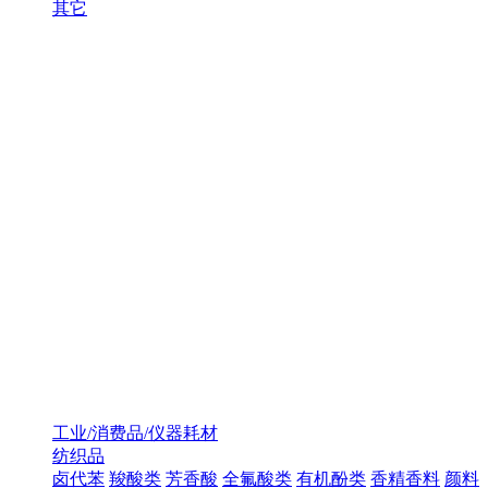
其它
工业/消费品/仪器耗材
纺织品
卤代苯
羧酸类
芳香酸
全氟酸类
有机酚类
香精香料
颜料