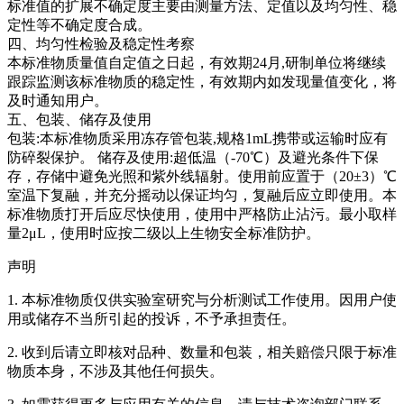
标准值的扩展不确定度主要由测量方法、定值以及均匀性、稳
定性等不确定度合成。
四、均匀性检验及稳定性考察
本标准物质量值自定值之日起，有效期24月,研制单位将继续
跟踪监测该标准物质的稳定性，有效期内如发现量值变化，将
及时通知用户。
五、包装、储存及使用
包装:本标准物质采用冻存管包装,规格1mL携带或运输时应有
防碎裂保护。 储存及使用:超低温（-70℃）及避光条件下保
存，存储中避免光照和紫外线辐射。使用前应置于（20±3）℃
室温下复融，并充分摇动以保证均匀，复融后应立即使用。本
标准物质打开后应尽快使用，使用中严格防止沾污。最小取样
量2μL，使用时应按二级以上生物安全标准防护。
声明
1. 本标准物质仅供实验室研究与分析测试工作使用。因用户使
用或储存不当所引起的投诉，不予承担责任。
2. 收到后请立即核对品种、数量和包装，相关赔偿只限于标准
物质本身，不涉及其他任何损失。