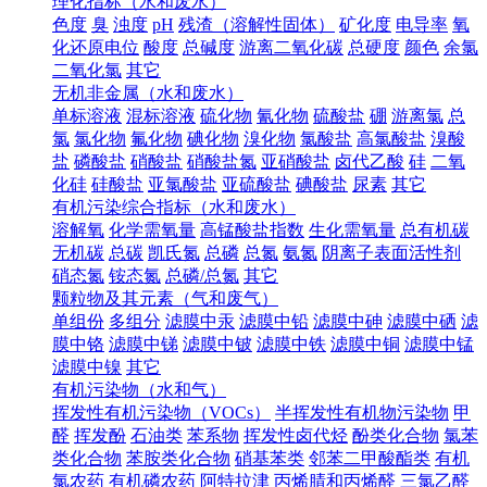
理化指标（水和废水）
色度
臭
浊度
pH
残渣（溶解性固体）
矿化度
电导率
氧
化还原电位
酸度
总碱度
游离二氧化碳
总硬度
颜色
余氯
二氧化氯
其它
无机非金属（水和废水）
单标溶液
混标溶液
硫化物
氰化物
硫酸盐
硼
游离氯
总
氯
氯化物
氟化物
碘化物
溴化物
氯酸盐
高氯酸盐
溴酸
盐
磷酸盐
硝酸盐
硝酸盐氮
亚硝酸盐
卤代乙酸
硅
二氧
化硅
硅酸盐
亚氯酸盐
亚硫酸盐
碘酸盐
尿素
其它
有机污染综合指标（水和废水）
溶解氧
化学需氧量
高锰酸盐指数
生化需氧量
总有机碳
无机碳
总碳
凯氏氮
总磷
总氮
氨氮
阴离子表面活性剂
硝态氮
铵态氮
总磷/总氮
其它
颗粒物及其元素（气和废气）
单组份
多组分
滤膜中汞
滤膜中铅
滤膜中砷
滤膜中硒
滤
膜中铬
滤膜中锑
滤膜中铍
滤膜中铁
滤膜中铜
滤膜中锰
滤膜中镍
其它
有机污染物（水和气）
挥发性有机污染物（VOCs）
半挥发性有机物污染物
甲
醛
挥发酚
石油类
苯系物
挥发性卤代烃
酚类化合物
氯苯
类化合物
苯胺类化合物
硝基苯类
邻苯二甲酸酯类
有机
氯农药
有机磷农药
阿特拉津
丙烯腈和丙烯醛
三氯乙醛