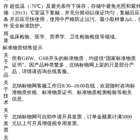
存
超低温（-70℃）及避光条件下保存，存储中避免光照和紫
储
（20±3）℃室温下复融，并充分摇动以保证均匀，复融后
条
开后应尽快使用，使用中严格防止沾污。最小取样量2μL
件
安全标准防护。
用
临床检验、医学、营养学、卫生检验检疫等领域。
途
标准物质销售提示
关
所有GBW、GSB开头的标准物质，均提供“国家标准物质
于
证书”。因产品种类繁多，北纳标物网上架的只是部分产
产
品，详情请咨询在线客服。
品
关
北纳标物网客服工作日8:30--18:00在线，欢迎随时咨询标
于
准物质价格、标准物质证书、标准物质检测检验等相关
技
信息。
术
关
于
北纳标物网可自助申请开具发票，订单金额累计满5000
发
元以上可开具增值税专用发票。
票
关