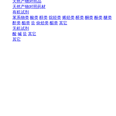
天然产物对照品
天然产物对照药材
有机试剂
苯系物类
酸类
醇类
烷烃类
烯烃类
醛类
酮类
酚类
醚类
酐类
酯类
盐
炔烃类
醌类
其它
无机试剂
酸
碱
盐
其它
其它