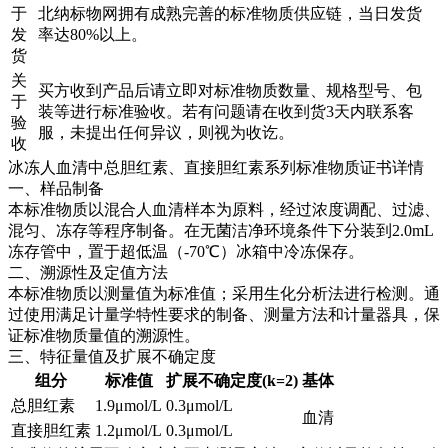
于
北纳标物网拥有成熟完善的标准物质供应链，当日发货
发
率达80%以上。
货
关
买方收到产品后请立即对标准物质数量、规格型号、包
于
装等进行标准验收。若有问题请在收到货3天内联系客
验
服，未提出任何异议，则视为收讫。
收
冰冻人血清中总胆红素、直接胆红素系列标准物质证书详情
一、样品制备
本标准物质以混合人血清样本为原料，经过浓度调配、过滤、
混匀、冻存等程序制备。在无菌洁净环境条件下分装到2.0mL
冻存管中，置于超低温（-70℃）冰箱中冷冻保存。
二、溯源性及定值方法
本标准物质以测量值为标准值；采用生化分析法进行检测。通
过使用满足计量学特性要求的制备、测量方法和计量器具，保
证标准物质量值的溯源性。
三、特征量值及扩展不确定度
组分
标准值
扩展不确定度(k=2)
基体
总胆红素
1.9μmol/L
0.3μmol/L
血清
直接胆红素
1.2μmol/L
0.3μmol/L