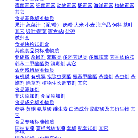
霉菌毒素
细菌毒素
动物毒素
肠毒素
海洋毒素
植物毒素
其它
食品基质标准物质
果汁
蔬菜汁（泥/粉）
奶粉
大米
小麦
海产品
饲料
茶叶
其它
绿叶/蔬菜
家禽/肉
盐碘
试剂盒
食品快检试剂盒
其他食品类标准物质
亚硝胺
杀鼠剂
苯胺类
多环芳烃类
多氯联苯
芳香族伯胺
邻苯二甲酸酯类
消毒剂
其它
农药残留标准物质
有机磷
有机氯
拟除虫菊酯
氨基甲酸酯
杀菌剂
杀虫剂
杀
螨剂
除草剂
植物生长调节剂
其它
食品添加剂
非法添加剂
食品添加剂
食品成分标准物质
糖类
黄酮
氨基酸
维生素
白酒成分
脂肪酸及其衍生物
其
它
食品专项标准物质
国抽专项
盲样考核专项
套标
配套试剂
其它
环境