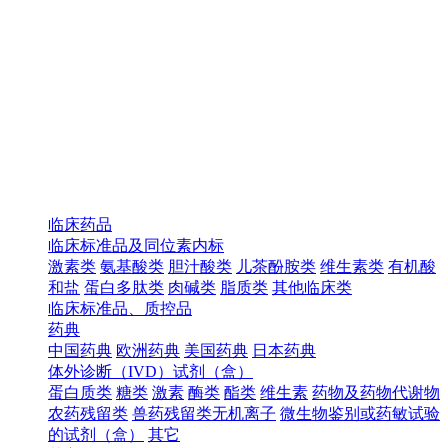
临床药品
临床标准品及同位素内标
激素类
氨基酸类
胆汁酸类
儿茶酚胺类
维生素类
有机酸
和盐
蛋白多肽类
肉碱类
脂质类
其他临床类
临床标准品、质控品
药典
中国药典
欧洲药典
美国药典
日本药典
体外诊断（IVD）试剂（盒）
蛋白质类
糖类
激素
酶类
酯类
维生素
药物及药物代谢物
农药残留类
兽药残留类无机离子
微生物鉴别或药敏试验
的试剂（盒）
其它