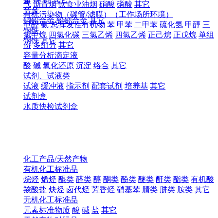
气
沥青烟
饮食业油烟
硝酸
磷酸
其它
合金
有机污染物（碳管/滤膜）（工作场所环境）
铜铅合金
铅钯合金
其它
甲醛
氨
总挥发性有机物
苯
甲苯
二甲苯
硫化氢
甲醇
三
钢铁
氯甲烷
四氯化碳
三氯乙烯
四氯乙烯
正己烷
正戊烷
单组
钢铁
其它
份
多组分
其它
容量分析滴定液
酸
碱
氧化还原
沉淀
络合
其它
试剂、试液类
试液
缓冲液
指示剂
配套试剂
培养基
其它
试剂盒
水质快检试剂盒
化工产品/天然产物
有机化工标准品
烷烃
烯烃
醌类
醛类
醇
酮类
酚类
醚类
酐类
酯类
有机酸
羧酸盐
炔烃
卤代烃
芳香烃
硝基苯
腈类
肼类
胺类
其它
无机化工标准品
元素标准物质
酸
碱
盐
其它