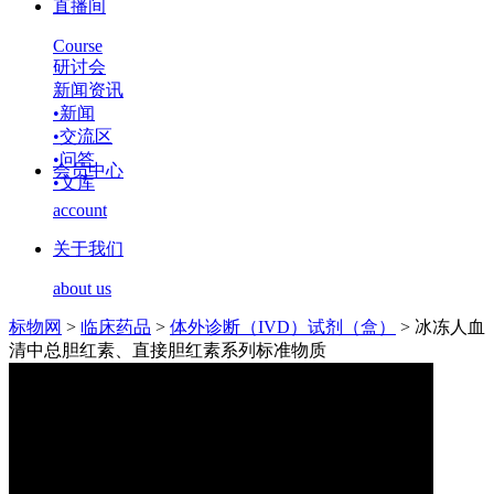
直播间
Course
研讨会
新闻资讯
•
新闻
•
交流区
•
问答
会员中心
•
文库
account
关于我们
about us
标物网
>
临床药品
>
体外诊断（IVD）试剂（盒）
>
冰冻人血
清中总胆红素、直接胆红素系列标准物质