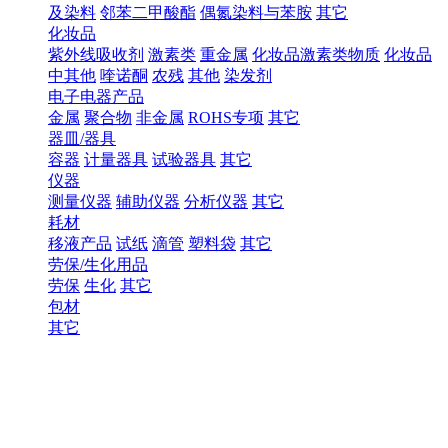
及染料
邻苯二甲酸酯
偶氮染料与苯胺
其它
化妆品
紫外线吸收剂
激素类
重金属
化妆品激素类物质
化妆品
中其他
喹诺酮
农残
其他
染发剂
电子电器产品
金属
聚合物
非金属
ROHS专项
其它
器皿/器具
容器
计量器具
试验器具
其它
仪器
测量仪器
辅助仪器
分析仪器
其它
耗材
移液产品
试纸
滴管
塑料袋
其它
劳保/生化用品
劳保
生化
其它
包材
其它