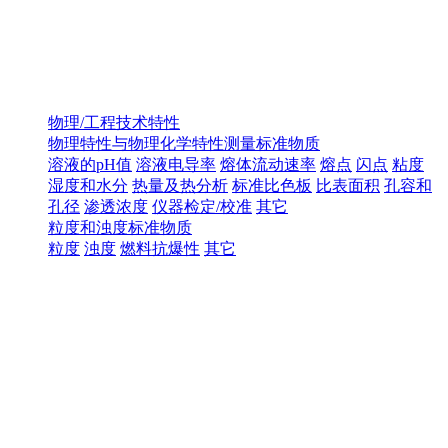
物理/工程技术特性
物理特性与物理化学特性测量标准物质
溶液的pH值
溶液电导率
熔体流动速率
熔点
闪点
粘度
湿度和水分
热量及热分析
标准比色板
比表面积
孔容和
孔径
渗透浓度
仪器检定/校准
其它
粒度和浊度标准物质
粒度
浊度
燃料抗爆性
其它