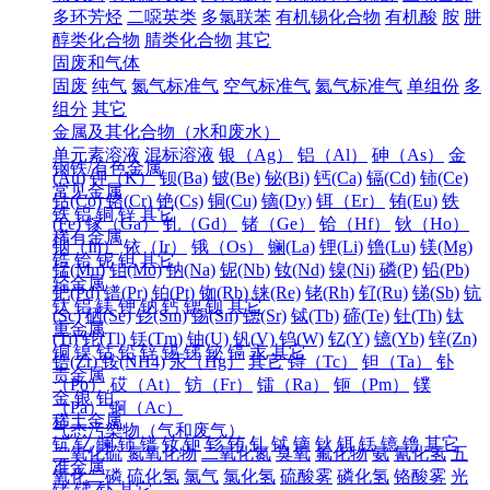
多环芳烃
二噁英类
多氯联苯
有机锡化合物
有机酸
胺
肼
醇类化合物
腈类化合物
其它
固废和气体
固废
纯气
氮气标准气
空气标准气
氦气标准气
单组份
多
组分
其它
金属及其化合物（水和废水）
单元素溶液
混标溶液
银（Ag）
铝（Al）
砷（As）
金
钢铁/有色金属
(Au)
钾（K）
钡(Ba)
铍(Be)
铋(Bi)
钙(Ca)
镉(Cd)
铈(Ce)
常见金属
钴(Co)
铬(Cr)
铯(Cs)
铜(Cu)
镝(Dy)
铒（Er）
铕(Eu)
铁
铁
铝
铜
锌
其它
(Fe)
镓（Ga）
钆（Gd）
锗（Ge）
铪（Hf）
钬（Ho）
稀有金属
铟（In）
铱（Ir）
锇（Os）
镧(La)
锂(Li)
镥(Lu)
镁(Mg)
锆
铪
铌
钽
其它
锰(Mn)
钼(Mo)
钠(Na)
铌(Nb)
钕(Nd)
镍(Ni)
磷(P)
铅(Pb)
轻金属
钯(Pd)
镨(Pr)
铂(Pt)
铷(Rb)
铼(Re)
铑(Rh)
钌(Ru)
锑(Sb)
钪
钛
铝
镁
钾
钠
钙
锶
钡
其它
(Sc)
硒(Se)
钐(Sm)
锡(Sn)
锶(Sr)
铽(Tb)
碲(Te)
钍(Th)
钛
重金属
(Ti)
铊(Tl)
铥(Tm)
铀(U)
钒(V)
钨(W)
钇(Y)
镱(Yb)
锌(Zn)
铜
镍
钴
铅
锌
锡
锑
铋
镉
汞
其它
锆(Zr)
铵(NH4)
汞（Hg）
其它
锝（Tc）
钽（Ta）
钋
贵金属
（Po）
砹（At）
钫（Fr）
镭（Ra）
钷（Pm）
镤
金
银
铂
（Pa）
锕（Ac）
稀土金属
气态污染物（气和废气）
钪
钇
镧
铈
镨
钕
钷
钐
铕
钆
铽
镝
钬
铒
铥
镱
镥
其它
二氧化硫
氮氧化物
二氧化氮
臭氧
氟化物
氨
氰化氢
五
准金属
氧化二磷
硫化氢
氯气
氯化氢
硫酸雾
磷化氢
铬酸雾
光
锗
锑
钋
其它