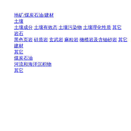
地矿/煤炭石油/建材
土壤
土壤成分
土壤有效态
土壤污染物
土壤理化性质
其它
岩石
黑色页岩
硅质岩
玄武岩
麻粒岩
橄榄岩及含铀砂岩
其它
建材
其它
煤炭石油
河流和海洋沉积物
其它