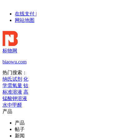
在线支付
|
网站地图
标物网
biaowu.com
热门搜索：
纳氏试剂
化
学需氧量
钴
标准溶液
高
锰酸钾溶液
水中甲醛
产品
产品
帖子
新闻