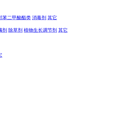
邻苯二甲酸酯类
消毒剂
其它
螨剂
除草剂
植物生长调节剂
其它
它