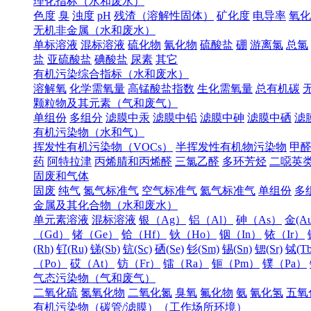
理化指标（水和废水）
色度
臭
浊度
pH
残渣（溶解性固体）
矿化度
电导率
氧化
无机非金属（水和废水）
单标溶液
混标溶液
硫化物
氰化物
硫酸盐
硼
游离氯
总氯
盐
亚硫酸盐
碘酸盐
尿素
其它
有机污染综合指标（水和废水）
溶解氧
化学需氧量
高锰酸盐指数
生化需氧量
总有机碳
颗粒物及其元素（气和废气）
单组份
多组分
滤膜中汞
滤膜中铅
滤膜中砷
滤膜中硒
滤
有机污染物（水和气）
挥发性有机污染物（VOCs）
半挥发性有机物污染物
甲
药
阿特拉津
丙烯腈和丙烯醛
三氯乙醛
多环芳烃
二噁英
固废和气体
固废
纯气
氮气标准气
空气标准气
氦气标准气
单组份
多
金属及其化合物（水和废水）
单元素溶液
混标溶液
银（Ag）
铝（Al）
砷（As）
金(Au
（Gd）
锗（Ge）
铪（Hf）
钬（Ho）
铟（In）
铱（Ir）
(Rh)
钌(Ru)
锑(Sb)
钪(Sc)
硒(Se)
钐(Sm)
锡(Sn)
锶(Sr)
铽(Tb
（Po）
砹（At）
钫（Fr）
镭（Ra）
钷（Pm）
镤（Pa）
气态污染物（气和废气）
二氧化硫
氮氧化物
二氧化氮
臭氧
氟化物
氨
氰化氢
五氧
有机污染物（碳管/滤膜）（工作场所环境）