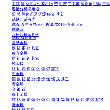
甲醛
氨
总挥发性有机物
苯
甲苯
二甲苯
硫化氢
甲醇
三氯
容量分析滴定液
酸
碱
氧化还原
沉淀
络合
其它
试剂、试液类
试液
缓冲液
指示剂
配套试剂
培养基
其它
试剂盒
水质快检试剂盒
钢铁/有色金属
常见金属
铁
铝
铜
锌
其它
稀有金属
锆
铪
铌
钽
其它
轻金属
钛
铝
镁
钾
钠
钙
锶
钡
其它
重金属
铜
镍
钴
铅
锌
锡
锑
铋
镉
汞
其它
贵金属
金
银
铂
稀土金属
钪
钇
镧
铈
镨
钕
钷
钐
铕
钆
铽
镝
钬
铒
铥
镱
镥
其它
准金属
锗
锑
钋
其它