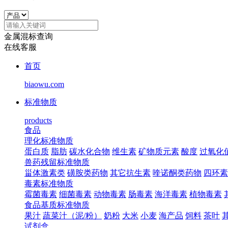
金属混标查询
在线客服
首页
biaowu.com
标准物质
products
食品
理化标准物质
蛋白质
脂肪
碳水化合物
维生素
矿物质元素
酸度
过氧化
兽药残留标准物质
甾体激素类
磺胺类药物
其它抗生素
喹诺酮类药物
四环素
毒素标准物质
霉菌毒素
细菌毒素
动物毒素
肠毒素
海洋毒素
植物毒素
食品基质标准物质
果汁
蔬菜汁（泥/粉）
奶粉
大米
小麦
海产品
饲料
茶叶
试剂盒