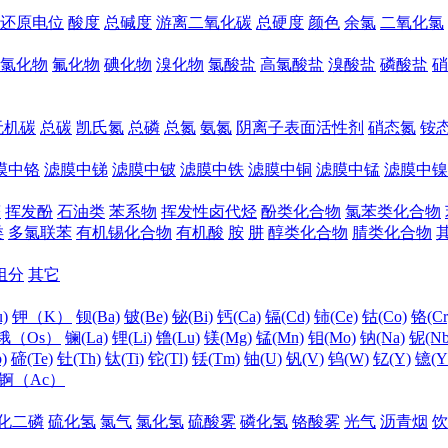
还原电位
酸度
总碱度
游离二氧化碳
总硬度
颜色
余氯
二氧化氯
氯化物
氟化物
碘化物
溴化物
氯酸盐
高氯酸盐
溴酸盐
磷酸盐
硝
无机碳
总碳
凯氏氮
总磷
总氮
氨氮
阴离子表面活性剂
硝态氮
铵
膜中铬
滤膜中锑
滤膜中铍
滤膜中铁
滤膜中铜
滤膜中锰
滤膜中镍
醛
挥发酚
石油类
苯系物
挥发性卤代烃
酚类化合物
氯苯类化合物
类
多氯联苯
有机锡化合物
有机酸
胺
肼
醇类化合物
腈类化合物
组分
其它
)
钾（K）
钡(Ba)
铍(Be)
铋(Bi)
钙(Ca)
镉(Cd)
铈(Ce)
钴(Co)
铬(Cr
锇（Os）
镧(La)
锂(Li)
镥(Lu)
镁(Mg)
锰(Mn)
钼(Mo)
钠(Na)
铌(Nb
)
碲(Te)
钍(Th)
钛(Ti)
铊(Tl)
铥(Tm)
铀(U)
钒(V)
钨(W)
钇(Y)
镱(Y
锕（Ac）
化二磷
硫化氢
氯气
氯化氢
硫酸雾
磷化氢
铬酸雾
光气
沥青烟
饮