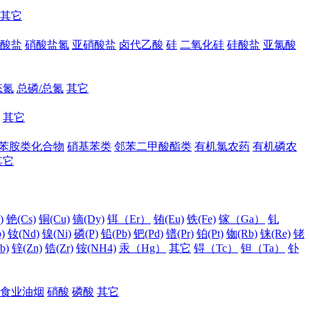
其它
酸盐
硝酸盐氮
亚硝酸盐
卤代乙酸
硅
二氧化硅
硅酸盐
亚氯酸
态氮
总磷/总氮
其它
其它
苯胺类化合物
硝基苯类
邻苯二甲酸酯类
有机氯农药
有机磷农
其它
)
铯(Cs)
铜(Cu)
镝(Dy)
铒（Er）
铕(Eu)
铁(Fe)
镓（Ga）
钆
)
钕(Nd)
镍(Ni)
磷(P)
铅(Pb)
钯(Pd)
镨(Pr)
铂(Pt)
铷(Rb)
铼(Re)
铑
b)
锌(Zn)
锆(Zr)
铵(NH4)
汞（Hg）
其它
锝（Tc）
钽（Ta）
钋
食业油烟
硝酸
磷酸
其它