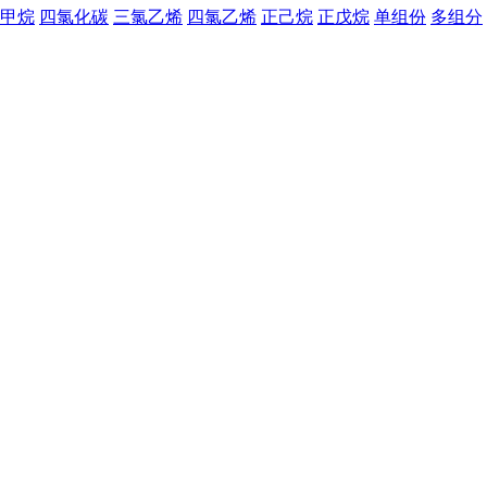
甲烷
四氯化碳
三氯乙烯
四氯乙烯
正己烷
正戊烷
单组份
多组分