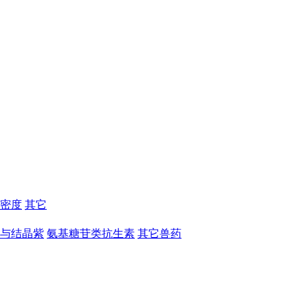
密度
其它
与结晶紫
氨基糖苷类抗生素
其它兽药