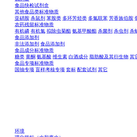
食品快检试剂盒
其他食品类标准物质
亚硝胺
杀鼠剂
苯胺类
多环芳烃类
多氯联苯
芳香族伯胺
农药残留标准物质
有机磷
有机氯
拟除虫菊酯
氨基甲酸酯
杀菌剂
杀虫剂
杀
食品添加剂
非法添加剂
食品添加剂
食品成分标准物质
糖类
黄酮
氨基酸
维生素
白酒成分
脂肪酸及其衍生物
其
食品专项标准物质
国抽专项
盲样考核专项
套标
配套试剂
其它
环境