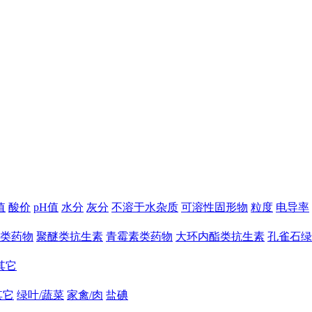
值
酸价
pH值
水分
灰分
不溶于水杂质
可溶性固形物
粒度
电导率
类药物
聚醚类抗生素
青霉素类药物
大环内酯类抗生素
孔雀石绿
其它
其它
绿叶/蔬菜
家禽/肉
盐碘