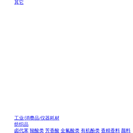
其它
工业/消费品/仪器耗材
纺织品
卤代苯
羧酸类
芳香酸
全氟酸类
有机酚类
香精香料
颜料