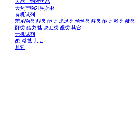
天然产物对照品
天然产物对照药材
有机试剂
苯系物类
酸类
醇类
烷烃类
烯烃类
醛类
酮类
酚类
醚类
酐类
酯类
盐
炔烃类
醌类
其它
无机试剂
酸
碱
盐
其它
其它