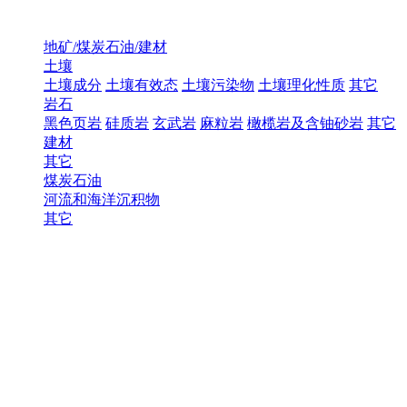
地矿/煤炭石油/建材
土壤
土壤成分
土壤有效态
土壤污染物
土壤理化性质
其它
岩石
黑色页岩
硅质岩
玄武岩
麻粒岩
橄榄岩及含铀砂岩
其它
建材
其它
煤炭石油
河流和海洋沉积物
其它