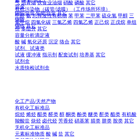
气
沥青烟
饮食业油烟
硝酸
磷酸
其它
合金
有机污染物（碳管/滤膜）（工作场所环境）
铜铅合金
铅钯合金
其它
甲醛
氨
总挥发性有机物
苯
甲苯
二甲苯
硫化氢
甲醇
三
钢铁
氯甲烷
四氯化碳
三氯乙烯
四氯乙烯
正己烷
正戊烷
单组
钢铁
其它
份
多组分
其它
容量分析滴定液
酸
碱
氧化还原
沉淀
络合
其它
试剂、试液类
试液
缓冲液
指示剂
配套试剂
培养基
其它
试剂盒
水质快检试剂盒
化工产品/天然产物
有机化工标准品
烷烃
烯烃
醌类
醛类
醇
酮类
酚类
醚类
酐类
酯类
有机酸
羧酸盐
炔烃
卤代烃
芳香烃
硝基苯
腈类
肼类
胺类
其它
无机化工标准品
元素标准物质
酸
碱
盐
其它