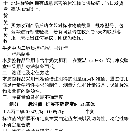
于
北纳标物网拥有成熟完善的标准物质供应链，当日发货
发
率达80%以上。
货
关
买方收到产品后请立即对标准物质数量、规格型号、包
于
装等进行标准验收。若有问题请在收到货3天内联系客
验
服，未提出任何异议，则视为收讫。
收
牛奶中丙二醇质控样品证书详情
一、样品制备
本质控样品采用市售牛奶为原料，在室温（20±3）℃洁净实验
室中采用加标法制备而成。
二、溯源性及定值方法
本质控样品采用气相色谱法测得的测量值为标准值。通过使用
满足计量学特性要求的制备、测量方法和计量器具，保证标准
物质量值的溯源性。
三、特征量值及扩展不确定度
组分
标准值
扩展不确定度(k=2)
基体
1,2-丙二醇
0.042g/kg
0.008g/kg
牛奶
标准值的扩展不确定度主要由定值方法以及均匀性、稳定性等
不确定度合成。
四、均匀性检验及稳定性考察