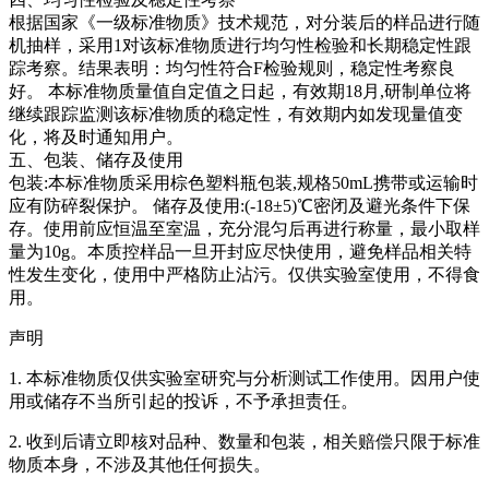
根据国家《一级标准物质》技术规范，对分装后的样品进行随
机抽样，采用1对该标准物质进行均匀性检验和长期稳定性跟
踪考察。结果表明：均匀性符合F检验规则，稳定性考察良
好。
本标准物质量值自定值之日起，有效期18月,研制单位将
继续跟踪监测该标准物质的稳定性，有效期内如发现量值变
化，将及时通知用户。
五、包装、储存及使用
包装:本标准物质采用棕色塑料瓶包装,规格50mL携带或运输时
应有防碎裂保护。 储存及使用:(-18±5)℃密闭及避光条件下保
存。使用前应恒温至室温，充分混匀后再进行称量，最小取样
量为10g。本质控样品一旦开封应尽快使用，避免样品相关特
性发生变化，使用中严格防止沾污。仅供实验室使用，不得食
用。
声明
1. 本标准物质仅供实验室研究与分析测试工作使用。因用户使
用或储存不当所引起的投诉，不予承担责任。
2. 收到后请立即核对品种、数量和包装，相关赔偿只限于标准
物质本身，不涉及其他任何损失。