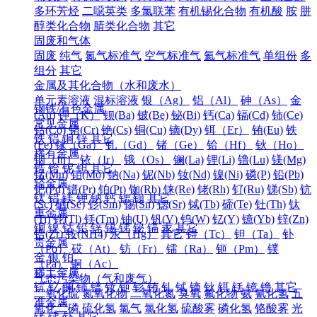
多环芳烃
二噁英类
多氯联苯
有机锡化合物
有机酸
胺
肼
醇类化合物
腈类化合物
其它
固废和气体
固废
纯气
氮气标准气
空气标准气
氦气标准气
单组份
多
组分
其它
金属及其化合物（水和废水）
单元素溶液
混标溶液
银（Ag）
铝（Al）
砷（As）
金
钢铁/有色金属
(Au)
钾（K）
钡(Ba)
铍(Be)
铋(Bi)
钙(Ca)
镉(Cd)
铈(Ce)
常见金属
钴(Co)
铬(Cr)
铯(Cs)
铜(Cu)
镝(Dy)
铒（Er）
铕(Eu)
铁
铁
铝
铜
锌
其它
(Fe)
镓（Ga）
钆（Gd）
锗（Ge）
铪（Hf）
钬（Ho）
稀有金属
铟（In）
铱（Ir）
锇（Os）
镧(La)
锂(Li)
镥(Lu)
镁(Mg)
锆
铪
铌
钽
其它
锰(Mn)
钼(Mo)
钠(Na)
铌(Nb)
钕(Nd)
镍(Ni)
磷(P)
铅(Pb)
轻金属
钯(Pd)
镨(Pr)
铂(Pt)
铷(Rb)
铼(Re)
铑(Rh)
钌(Ru)
锑(Sb)
钪
钛
铝
镁
钾
钠
钙
锶
钡
其它
(Sc)
硒(Se)
钐(Sm)
锡(Sn)
锶(Sr)
铽(Tb)
碲(Te)
钍(Th)
钛
重金属
(Ti)
铊(Tl)
铥(Tm)
铀(U)
钒(V)
钨(W)
钇(Y)
镱(Yb)
锌(Zn)
铜
镍
钴
铅
锌
锡
锑
铋
镉
汞
其它
锆(Zr)
铵(NH4)
汞（Hg）
其它
锝（Tc）
钽（Ta）
钋
贵金属
（Po）
砹（At）
钫（Fr）
镭（Ra）
钷（Pm）
镤
金
银
铂
（Pa）
锕（Ac）
稀土金属
气态污染物（气和废气）
钪
钇
镧
铈
镨
钕
钷
钐
铕
钆
铽
镝
钬
铒
铥
镱
镥
其它
二氧化硫
氮氧化物
二氧化氮
臭氧
氟化物
氨
氰化氢
五
准金属
氧化二磷
硫化氢
氯气
氯化氢
硫酸雾
磷化氢
铬酸雾
光
锗
锑
钋
其它