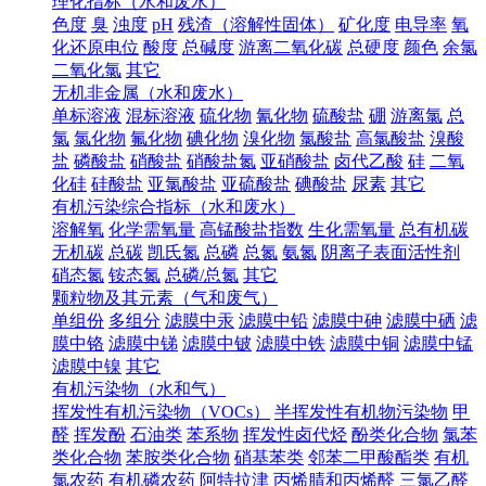
理化指标（水和废水）
色度
臭
浊度
pH
残渣（溶解性固体）
矿化度
电导率
氧
化还原电位
酸度
总碱度
游离二氧化碳
总硬度
颜色
余氯
二氧化氯
其它
无机非金属（水和废水）
单标溶液
混标溶液
硫化物
氰化物
硫酸盐
硼
游离氯
总
氯
氯化物
氟化物
碘化物
溴化物
氯酸盐
高氯酸盐
溴酸
盐
磷酸盐
硝酸盐
硝酸盐氮
亚硝酸盐
卤代乙酸
硅
二氧
化硅
硅酸盐
亚氯酸盐
亚硫酸盐
碘酸盐
尿素
其它
有机污染综合指标（水和废水）
溶解氧
化学需氧量
高锰酸盐指数
生化需氧量
总有机碳
无机碳
总碳
凯氏氮
总磷
总氮
氨氮
阴离子表面活性剂
硝态氮
铵态氮
总磷/总氮
其它
颗粒物及其元素（气和废气）
单组份
多组分
滤膜中汞
滤膜中铅
滤膜中砷
滤膜中硒
滤
膜中铬
滤膜中锑
滤膜中铍
滤膜中铁
滤膜中铜
滤膜中锰
滤膜中镍
其它
有机污染物（水和气）
挥发性有机污染物（VOCs）
半挥发性有机物污染物
甲
醛
挥发酚
石油类
苯系物
挥发性卤代烃
酚类化合物
氯苯
类化合物
苯胺类化合物
硝基苯类
邻苯二甲酸酯类
有机
氯农药
有机磷农药
阿特拉津
丙烯腈和丙烯醛
三氯乙醛