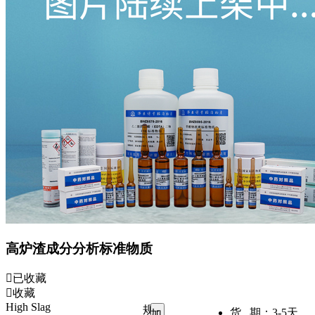
高炉渣成分分析标准物质
已收藏
收藏
High Slag
规
货 期：
3-5天
加