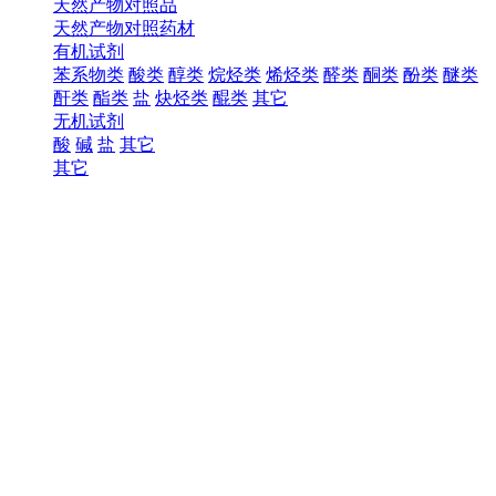
天然产物对照品
天然产物对照药材
有机试剂
苯系物类
酸类
醇类
烷烃类
烯烃类
醛类
酮类
酚类
醚类
酐类
酯类
盐
炔烃类
醌类
其它
无机试剂
酸
碱
盐
其它
其它