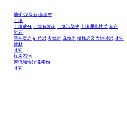
地矿/煤炭石油/建材
土壤
土壤成分
土壤有效态
土壤污染物
土壤理化性质
其它
岩石
黑色页岩
硅质岩
玄武岩
麻粒岩
橄榄岩及含铀砂岩
其它
建材
其它
煤炭石油
河流和海洋沉积物
其它