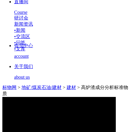
直播间
Course
研讨会
新闻资讯
•
新闻
•
交流区
•
问答
会员中心
•
文库
account
关于我们
about us
标物网
>
地矿/煤炭石油/建材
>
建材
>
高炉渣成分分析标准物
质