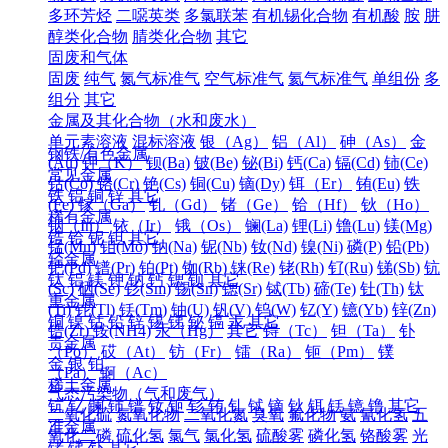
多环芳烃
二噁英类
多氯联苯
有机锡化合物
有机酸
胺
肼
醇类化合物
腈类化合物
其它
固废和气体
固废
纯气
氮气标准气
空气标准气
氦气标准气
单组份
多
组分
其它
金属及其化合物（水和废水）
单元素溶液
混标溶液
银（Ag）
铝（Al）
砷（As）
金
钢铁/有色金属
(Au)
钾（K）
钡(Ba)
铍(Be)
铋(Bi)
钙(Ca)
镉(Cd)
铈(Ce)
常见金属
钴(Co)
铬(Cr)
铯(Cs)
铜(Cu)
镝(Dy)
铒（Er）
铕(Eu)
铁
铁
铝
铜
锌
其它
(Fe)
镓（Ga）
钆（Gd）
锗（Ge）
铪（Hf）
钬（Ho）
稀有金属
铟（In）
铱（Ir）
锇（Os）
镧(La)
锂(Li)
镥(Lu)
镁(Mg)
锆
铪
铌
钽
其它
锰(Mn)
钼(Mo)
钠(Na)
铌(Nb)
钕(Nd)
镍(Ni)
磷(P)
铅(Pb)
轻金属
钯(Pd)
镨(Pr)
铂(Pt)
铷(Rb)
铼(Re)
铑(Rh)
钌(Ru)
锑(Sb)
钪
钛
铝
镁
钾
钠
钙
锶
钡
其它
(Sc)
硒(Se)
钐(Sm)
锡(Sn)
锶(Sr)
铽(Tb)
碲(Te)
钍(Th)
钛
重金属
(Ti)
铊(Tl)
铥(Tm)
铀(U)
钒(V)
钨(W)
钇(Y)
镱(Yb)
锌(Zn)
铜
镍
钴
铅
锌
锡
锑
铋
镉
汞
其它
锆(Zr)
铵(NH4)
汞（Hg）
其它
锝（Tc）
钽（Ta）
钋
贵金属
（Po）
砹（At）
钫（Fr）
镭（Ra）
钷（Pm）
镤
金
银
铂
（Pa）
锕（Ac）
稀土金属
气态污染物（气和废气）
钪
钇
镧
铈
镨
钕
钷
钐
铕
钆
铽
镝
钬
铒
铥
镱
镥
其它
二氧化硫
氮氧化物
二氧化氮
臭氧
氟化物
氨
氰化氢
五
准金属
氧化二磷
硫化氢
氯气
氯化氢
硫酸雾
磷化氢
铬酸雾
光
锗
锑
钋
其它