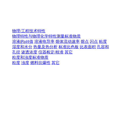
物理/工程技术特性
物理特性与物理化学特性测量标准物质
溶液的pH值
溶液电导率
熔体流动速率
熔点
闪点
粘度
湿度和水分
热量及热分析
标准比色板
比表面积
孔容和
孔径
渗透浓度
仪器检定/校准
其它
粒度和浊度标准物质
粒度
浊度
燃料抗爆性
其它