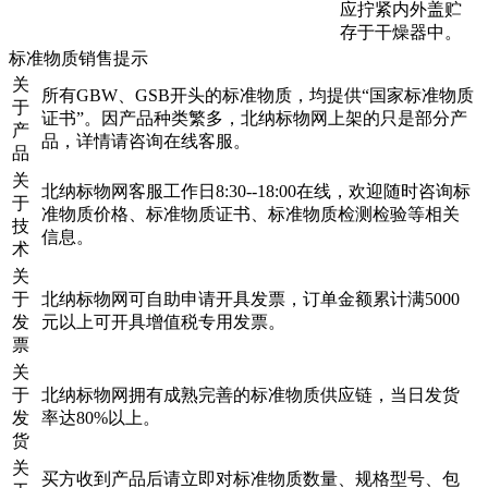
应拧紧内外盖贮
存于干燥器中。
标准物质销售提示
关
所有GBW、GSB开头的标准物质，均提供“国家标准物质
于
证书”。因产品种类繁多，北纳标物网上架的只是部分产
产
品，详情请咨询在线客服。
品
关
北纳标物网客服工作日8:30--18:00在线，欢迎随时咨询标
于
准物质价格、标准物质证书、标准物质检测检验等相关
技
信息。
术
关
于
北纳标物网可自助申请开具发票，订单金额累计满5000
发
元以上可开具增值税专用发票。
票
关
于
北纳标物网拥有成熟完善的标准物质供应链，当日发货
发
率达80%以上。
货
关
买方收到产品后请立即对标准物质数量、规格型号、包