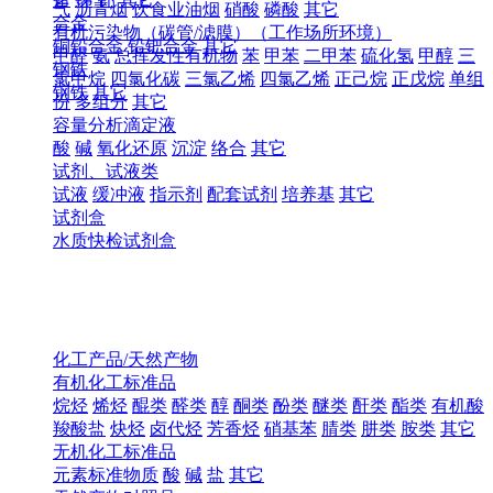
气
沥青烟
饮食业油烟
硝酸
磷酸
其它
合金
有机污染物（碳管/滤膜）（工作场所环境）
铜铅合金
铅钯合金
其它
甲醛
氨
总挥发性有机物
苯
甲苯
二甲苯
硫化氢
甲醇
三
钢铁
氯甲烷
四氯化碳
三氯乙烯
四氯乙烯
正己烷
正戊烷
单组
钢铁
其它
份
多组分
其它
容量分析滴定液
酸
碱
氧化还原
沉淀
络合
其它
试剂、试液类
试液
缓冲液
指示剂
配套试剂
培养基
其它
试剂盒
水质快检试剂盒
化工产品/天然产物
有机化工标准品
烷烃
烯烃
醌类
醛类
醇
酮类
酚类
醚类
酐类
酯类
有机酸
羧酸盐
炔烃
卤代烃
芳香烃
硝基苯
腈类
肼类
胺类
其它
无机化工标准品
元素标准物质
酸
碱
盐
其它