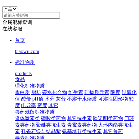
金属混标查询
在线客服
首页
biaowu.com
标准物质
products
食品
理化标准物质
蛋白质
脂肪
碳水化合物
维生素
矿物质元素
酸度
过氧化
值
酸价
pH值
水分
灰分
不溶于水杂质
可溶性固形物
粒
度
电导率
密度
其它
兽药残留标准物质
甾体激素类
磺胺类药物
其它抗生素
喹诺酮类药物
四环
素类药物
聚醚类抗生素
青霉素类药物
大环内酯类抗生
素
孔雀石绿与结晶紫
氨基糖苷类抗生素
其它兽药
毒素标准物质