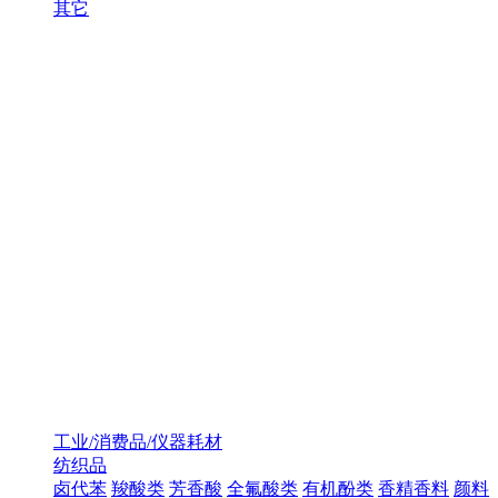
其它
工业/消费品/仪器耗材
纺织品
卤代苯
羧酸类
芳香酸
全氟酸类
有机酚类
香精香料
颜料