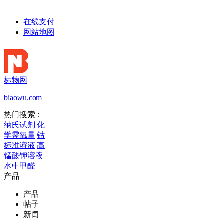
在线支付
|
网站地图
标物网
biaowu.com
热门搜索：
纳氏试剂
化
学需氧量
钴
标准溶液
高
锰酸钾溶液
水中甲醛
产品
产品
帖子
新闻