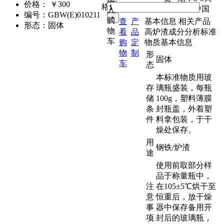
价格：
￥300
格：
品 牌：
中国
入
编号：
GBW(E)010211
购
查
产
基本信息
相关产品
形态：
固体
物
看
品
高炉渣成分分析标准
车
购
定
物质基本信息
物
制
形
固体
车
态
本标准物质用玻
存
璃瓶盛装，每瓶
储
100g，塑料薄膜
条
封瓶盖，外着塑
件
料拿包装，于干
燥处保存。
用
钢铁/炉渣
途
使用前取部分样
品于称量瓶中，
注
在105±5℃烘干至
意
恒重后，放干燥
事
器中保存备用开
项
封后的玻璃瓶，