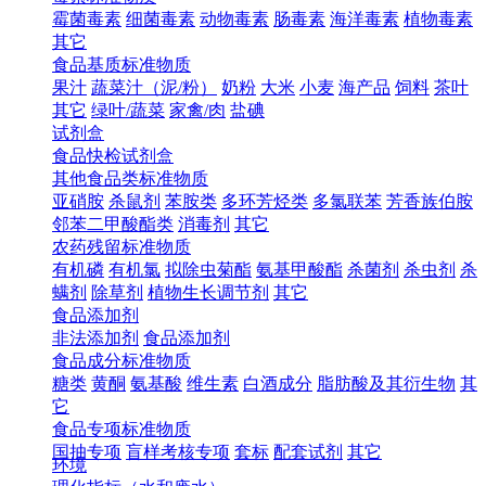
霉菌毒素
细菌毒素
动物毒素
肠毒素
海洋毒素
植物毒素
其它
食品基质标准物质
果汁
蔬菜汁（泥/粉）
奶粉
大米
小麦
海产品
饲料
茶叶
其它
绿叶/蔬菜
家禽/肉
盐碘
试剂盒
食品快检试剂盒
其他食品类标准物质
亚硝胺
杀鼠剂
苯胺类
多环芳烃类
多氯联苯
芳香族伯胺
邻苯二甲酸酯类
消毒剂
其它
农药残留标准物质
有机磷
有机氯
拟除虫菊酯
氨基甲酸酯
杀菌剂
杀虫剂
杀
螨剂
除草剂
植物生长调节剂
其它
食品添加剂
非法添加剂
食品添加剂
食品成分标准物质
糖类
黄酮
氨基酸
维生素
白酒成分
脂肪酸及其衍生物
其
它
食品专项标准物质
国抽专项
盲样考核专项
套标
配套试剂
其它
环境