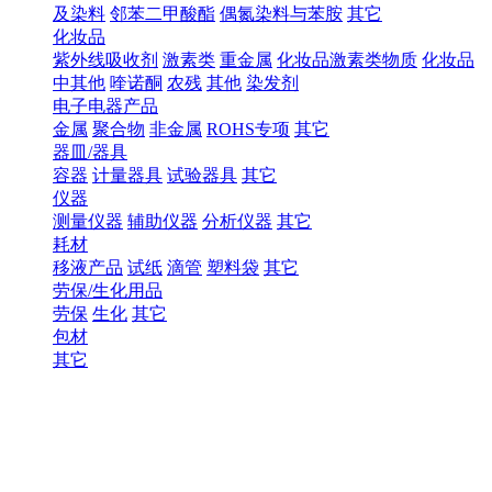
及染料
邻苯二甲酸酯
偶氮染料与苯胺
其它
化妆品
紫外线吸收剂
激素类
重金属
化妆品激素类物质
化妆品
中其他
喹诺酮
农残
其他
染发剂
电子电器产品
金属
聚合物
非金属
ROHS专项
其它
器皿/器具
容器
计量器具
试验器具
其它
仪器
测量仪器
辅助仪器
分析仪器
其它
耗材
移液产品
试纸
滴管
塑料袋
其它
劳保/生化用品
劳保
生化
其它
包材
其它