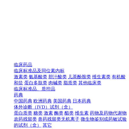
临床药品
临床标准品及同位素内标
激素类
氨基酸类
胆汁酸类
儿茶酚胺类
维生素类
有机酸
和盐
蛋白多肽类
肉碱类
脂质类
其他临床类
临床标准品、质控品
药典
中国药典
欧洲药典
美国药典
日本药典
体外诊断（IVD）试剂（盒）
蛋白质类
糖类
激素
酶类
酯类
维生素
药物及药物代谢物
农药残留类
兽药残留类无机离子
微生物鉴别或药敏试验
的试剂（盒）
其它