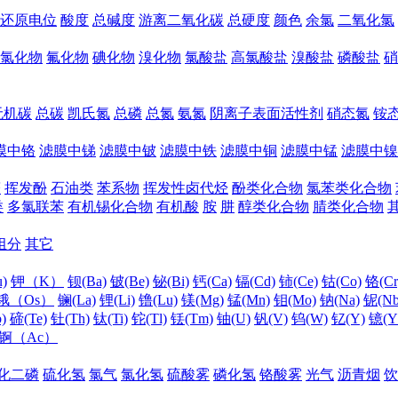
还原电位
酸度
总碱度
游离二氧化碳
总硬度
颜色
余氯
二氧化氯
氯化物
氟化物
碘化物
溴化物
氯酸盐
高氯酸盐
溴酸盐
磷酸盐
硝
无机碳
总碳
凯氏氮
总磷
总氮
氨氮
阴离子表面活性剂
硝态氮
铵
膜中铬
滤膜中锑
滤膜中铍
滤膜中铁
滤膜中铜
滤膜中锰
滤膜中镍
醛
挥发酚
石油类
苯系物
挥发性卤代烃
酚类化合物
氯苯类化合物
类
多氯联苯
有机锡化合物
有机酸
胺
肼
醇类化合物
腈类化合物
组分
其它
)
钾（K）
钡(Ba)
铍(Be)
铋(Bi)
钙(Ca)
镉(Cd)
铈(Ce)
钴(Co)
铬(Cr
锇（Os）
镧(La)
锂(Li)
镥(Lu)
镁(Mg)
锰(Mn)
钼(Mo)
钠(Na)
铌(Nb
)
碲(Te)
钍(Th)
钛(Ti)
铊(Tl)
铥(Tm)
铀(U)
钒(V)
钨(W)
钇(Y)
镱(Y
锕（Ac）
化二磷
硫化氢
氯气
氯化氢
硫酸雾
磷化氢
铬酸雾
光气
沥青烟
饮