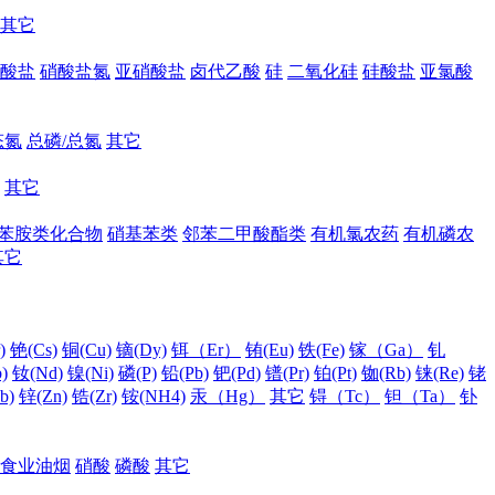
其它
酸盐
硝酸盐氮
亚硝酸盐
卤代乙酸
硅
二氧化硅
硅酸盐
亚氯酸
态氮
总磷/总氮
其它
其它
苯胺类化合物
硝基苯类
邻苯二甲酸酯类
有机氯农药
有机磷农
其它
)
铯(Cs)
铜(Cu)
镝(Dy)
铒（Er）
铕(Eu)
铁(Fe)
镓（Ga）
钆
)
钕(Nd)
镍(Ni)
磷(P)
铅(Pb)
钯(Pd)
镨(Pr)
铂(Pt)
铷(Rb)
铼(Re)
铑
b)
锌(Zn)
锆(Zr)
铵(NH4)
汞（Hg）
其它
锝（Tc）
钽（Ta）
钋
食业油烟
硝酸
磷酸
其它