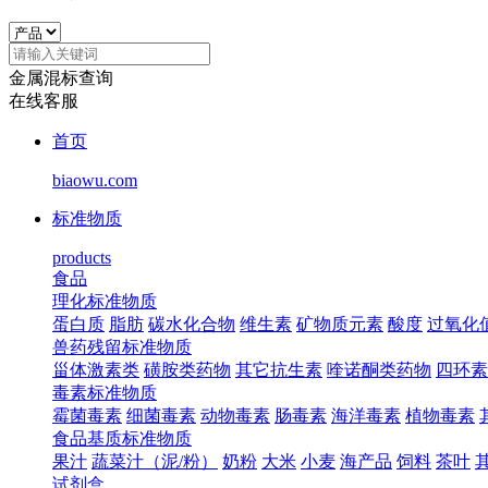
金属混标查询
在线客服
首页
biaowu.com
标准物质
products
食品
理化标准物质
蛋白质
脂肪
碳水化合物
维生素
矿物质元素
酸度
过氧化
兽药残留标准物质
甾体激素类
磺胺类药物
其它抗生素
喹诺酮类药物
四环素
毒素标准物质
霉菌毒素
细菌毒素
动物毒素
肠毒素
海洋毒素
植物毒素
食品基质标准物质
果汁
蔬菜汁（泥/粉）
奶粉
大米
小麦
海产品
饲料
茶叶
试剂盒