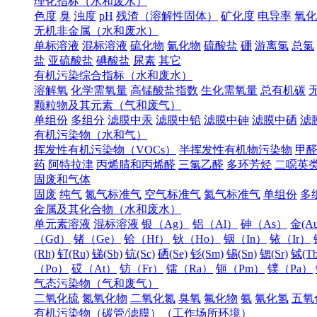
理化指标（水和废水）
色度
臭
浊度
pH
残渣（溶解性固体）
矿化度
电导率
氧化
无机非金属（水和废水）
单标溶液
混标溶液
硫化物
氰化物
硫酸盐
硼
游离氯
总氯
盐
亚硫酸盐
碘酸盐
尿素
其它
有机污染综合指标（水和废水）
溶解氧
化学需氧量
高锰酸盐指数
生化需氧量
总有机碳
颗粒物及其元素（气和废气）
单组份
多组分
滤膜中汞
滤膜中铅
滤膜中砷
滤膜中硒
滤
有机污染物（水和气）
挥发性有机污染物（VOCs）
半挥发性有机物污染物
甲
药
阿特拉津
丙烯腈和丙烯醛
三氯乙醛
多环芳烃
二噁英
固废和气体
固废
纯气
氮气标准气
空气标准气
氦气标准气
单组份
多
金属及其化合物（水和废水）
单元素溶液
混标溶液
银（Ag）
铝（Al）
砷（As）
金(Au
（Gd）
锗（Ge）
铪（Hf）
钬（Ho）
铟（In）
铱（Ir）
(Rh)
钌(Ru)
锑(Sb)
钪(Sc)
硒(Se)
钐(Sm)
锡(Sn)
锶(Sr)
铽(Tb
（Po）
砹（At）
钫（Fr）
镭（Ra）
钷（Pm）
镤（Pa）
气态污染物（气和废气）
二氧化硫
氮氧化物
二氧化氮
臭氧
氟化物
氨
氰化氢
五氧
有机污染物（碳管/滤膜）（工作场所环境）