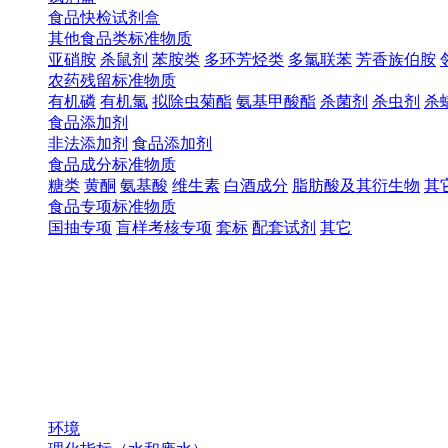
食品快检试剂盒
其他食品类标准物质
亚硝胺
杀鼠剂
苯胺类
多环芳烃类
多氯联苯
芳香族伯胺
农药残留标准物质
有机磷
有机氯
拟除虫菊酯
氨基甲酸酯
杀菌剂
杀虫剂
杀
食品添加剂
非法添加剂
食品添加剂
食品成分标准物质
糖类
黄酮
氨基酸
维生素
白酒成分
脂肪酸及其衍生物
其
食品专项标准物质
国抽专项
盲样考核专项
套标
配套试剂
其它
环境