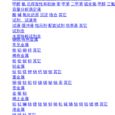
甲醛
氨
总挥发性有机物
苯
甲苯
二甲苯
硫化氢
甲醇
三氯
容量分析滴定液
酸
碱
氧化还原
沉淀
络合
其它
试剂、试液类
试液
缓冲液
指示剂
配套试剂
培养基
其它
试剂盒
水质快检试剂盒
钢铁/有色金属
常见金属
铁
铝
铜
锌
其它
稀有金属
锆
铪
铌
钽
其它
轻金属
钛
铝
镁
钾
钠
钙
锶
钡
其它
重金属
铜
镍
钴
铅
锌
锡
锑
铋
镉
汞
其它
贵金属
金
银
铂
稀土金属
钪
钇
镧
铈
镨
钕
钷
钐
铕
钆
铽
镝
钬
铒
铥
镱
镥
其它
准金属
锗
锑
钋
其它