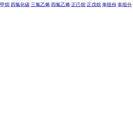
甲烷
四氯化碳
三氯乙烯
四氯乙烯
正己烷
正戊烷
单组份
多组分