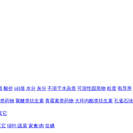
值
酸价
pH值
水分
灰分
不溶于水杂质
可溶性固形物
粒度
电导率
类药物
聚醚类抗生素
青霉素类药物
大环内酯类抗生素
孔雀石绿
其它
其它
绿叶/蔬菜
家禽/肉
盐碘