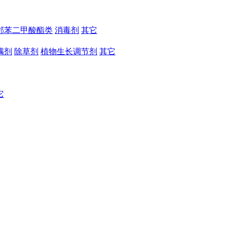
邻苯二甲酸酯类
消毒剂
其它
螨剂
除草剂
植物生长调节剂
其它
它