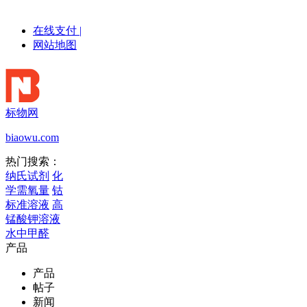
在线支付
|
网站地图
标物网
biaowu.com
热门搜索：
纳氏试剂
化
学需氧量
钴
标准溶液
高
锰酸钾溶液
水中甲醛
产品
产品
帖子
新闻