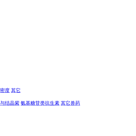
密度
其它
与结晶紫
氨基糖苷类抗生素
其它兽药