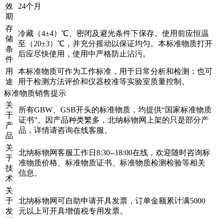
效
24个月
期
存
冷藏（4±4）℃、密闭及避光条件下保存。使用前应恒温
储
至（20±3）℃，并充分摇动以保证均匀。本标准物质打开
条
后应尽快使用，使用中严格防止沾污。
件
用
本标准物质可作为工作标准，用于日常分析和检测；也可
途
用于检测方法评价和仪器校准等实验室质量控制。
标准物质销售提示
关
所有GBW、GSB开头的标准物质，均提供“国家标准物质
于
证书”。因产品种类繁多，北纳标物网上架的只是部分产
产
品，详情请咨询在线客服。
品
关
北纳标物网客服工作日8:30--18:00在线，欢迎随时咨询标
于
准物质价格、标准物质证书、标准物质检测检验等相关
技
信息。
术
关
于
北纳标物网可自助申请开具发票，订单金额累计满5000
发
元以上可开具增值税专用发票。