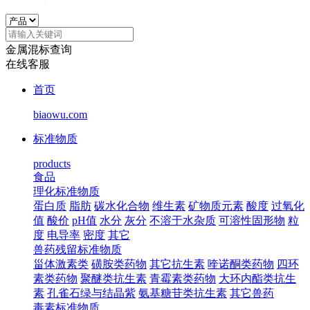
金属混标查询
在线客服
首页
biaowu.com
标准物质
products
食品
理化标准物质
蛋白质
脂肪
碳水化合物
维生素
矿物质元素
酸度
过氧化
值
酸价
pH值
水分
灰分
不溶于水杂质
可溶性固形物
粒
度
电导率
密度
其它
兽药残留标准物质
甾体激素类
磺胺类药物
其它抗生素
喹诺酮类药物
四环
素类药物
聚醚类抗生素
青霉素类药物
大环内酯类抗生
素
孔雀石绿与结晶紫
氨基糖苷类抗生素
其它兽药
毒素标准物质