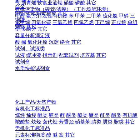
气
沥青烟
饮食业油烟
硝酸
磷酸
其它
合金
有机污染物（碳管/滤膜）（工作场所环境）
铜铅合金
铅钯合金
其它
甲醛
氨
总挥发性有机物
苯
甲苯
二甲苯
硫化氢
甲醇
三
钢铁
氯甲烷
四氯化碳
三氯乙烯
四氯乙烯
正己烷
正戊烷
单组
钢铁
其它
份
多组分
其它
容量分析滴定液
酸
碱
氧化还原
沉淀
络合
其它
试剂、试液类
试液
缓冲液
指示剂
配套试剂
培养基
其它
试剂盒
水质快检试剂盒
化工产品/天然产物
有机化工标准品
烷烃
烯烃
醌类
醛类
醇
酮类
酚类
醚类
酐类
酯类
有机酸
羧酸盐
炔烃
卤代烃
芳香烃
硝基苯
腈类
肼类
胺类
其它
无机化工标准品
元素标准物质
酸
碱
盐
其它