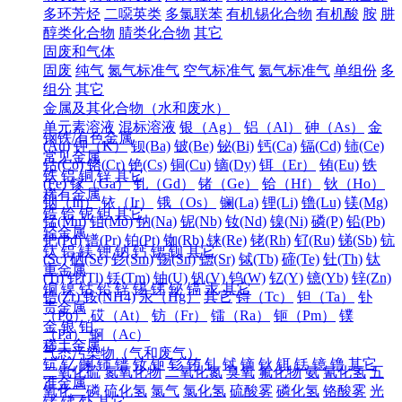
多环芳烃
二噁英类
多氯联苯
有机锡化合物
有机酸
胺
肼
醇类化合物
腈类化合物
其它
固废和气体
固废
纯气
氮气标准气
空气标准气
氦气标准气
单组份
多
组分
其它
金属及其化合物（水和废水）
单元素溶液
混标溶液
银（Ag）
铝（Al）
砷（As）
金
钢铁/有色金属
(Au)
钾（K）
钡(Ba)
铍(Be)
铋(Bi)
钙(Ca)
镉(Cd)
铈(Ce)
常见金属
钴(Co)
铬(Cr)
铯(Cs)
铜(Cu)
镝(Dy)
铒（Er）
铕(Eu)
铁
铁
铝
铜
锌
其它
(Fe)
镓（Ga）
钆（Gd）
锗（Ge）
铪（Hf）
钬（Ho）
稀有金属
铟（In）
铱（Ir）
锇（Os）
镧(La)
锂(Li)
镥(Lu)
镁(Mg)
锆
铪
铌
钽
其它
锰(Mn)
钼(Mo)
钠(Na)
铌(Nb)
钕(Nd)
镍(Ni)
磷(P)
铅(Pb)
轻金属
钯(Pd)
镨(Pr)
铂(Pt)
铷(Rb)
铼(Re)
铑(Rh)
钌(Ru)
锑(Sb)
钪
钛
铝
镁
钾
钠
钙
锶
钡
其它
(Sc)
硒(Se)
钐(Sm)
锡(Sn)
锶(Sr)
铽(Tb)
碲(Te)
钍(Th)
钛
重金属
(Ti)
铊(Tl)
铥(Tm)
铀(U)
钒(V)
钨(W)
钇(Y)
镱(Yb)
锌(Zn)
铜
镍
钴
铅
锌
锡
锑
铋
镉
汞
其它
锆(Zr)
铵(NH4)
汞（Hg）
其它
锝（Tc）
钽（Ta）
钋
贵金属
（Po）
砹（At）
钫（Fr）
镭（Ra）
钷（Pm）
镤
金
银
铂
（Pa）
锕（Ac）
稀土金属
气态污染物（气和废气）
钪
钇
镧
铈
镨
钕
钷
钐
铕
钆
铽
镝
钬
铒
铥
镱
镥
其它
二氧化硫
氮氧化物
二氧化氮
臭氧
氟化物
氨
氰化氢
五
准金属
氧化二磷
硫化氢
氯气
氯化氢
硫酸雾
磷化氢
铬酸雾
光
锗
锑
钋
其它