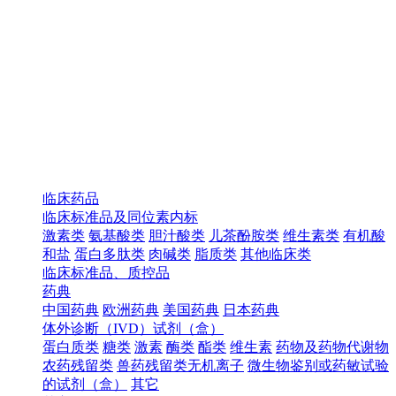
临床药品
临床标准品及同位素内标
激素类
氨基酸类
胆汁酸类
儿茶酚胺类
维生素类
有机酸
和盐
蛋白多肽类
肉碱类
脂质类
其他临床类
临床标准品、质控品
药典
中国药典
欧洲药典
美国药典
日本药典
体外诊断（IVD）试剂（盒）
蛋白质类
糖类
激素
酶类
酯类
维生素
药物及药物代谢物
农药残留类
兽药残留类无机离子
微生物鉴别或药敏试验
的试剂（盒）
其它