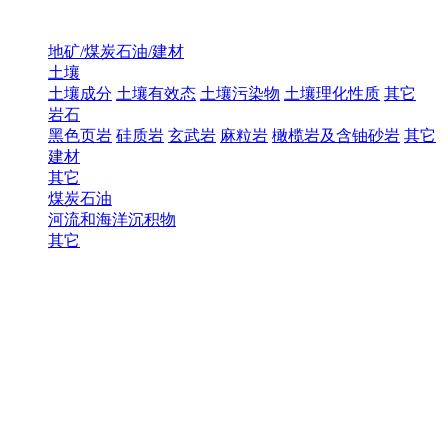
地矿/煤炭石油/建材
土壤
土壤成分
土壤有效态
土壤污染物
土壤理化性质
其它
岩石
黑色页岩
硅质岩
玄武岩
麻粒岩
橄榄岩及含铀砂岩
其它
建材
其它
煤炭石油
河流和海洋沉积物
其它