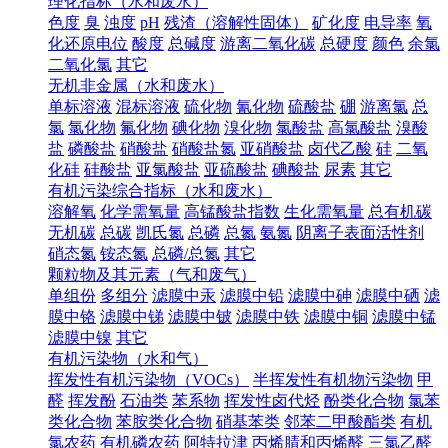
理化指标（水和废水）
色度
臭
浊度
pH
残渣（溶解性固体）
矿化度
电导率
氧
化还原电位
酸度
总碱度
游离二氧化碳
总硬度
颜色
余氯
二氧化氯
其它
无机非金属（水和废水）
单标溶液
混标溶液
硫化物
氰化物
硫酸盐
硼
游离氯
总
氯
氯化物
氟化物
碘化物
溴化物
氯酸盐
高氯酸盐
溴酸
盐
磷酸盐
硝酸盐
硝酸盐氮
亚硝酸盐
卤代乙酸
硅
二氧
化硅
硅酸盐
亚氯酸盐
亚硫酸盐
碘酸盐
尿素
其它
有机污染综合指标（水和废水）
溶解氧
化学需氧量
高锰酸盐指数
生化需氧量
总有机碳
无机碳
总碳
凯氏氮
总磷
总氮
氨氮
阴离子表面活性剂
硝态氮
铵态氮
总磷/总氮
其它
颗粒物及其元素（气和废气）
单组份
多组分
滤膜中汞
滤膜中铅
滤膜中砷
滤膜中硒
滤
膜中铬
滤膜中锑
滤膜中铍
滤膜中铁
滤膜中铜
滤膜中锰
滤膜中镍
其它
有机污染物（水和气）
挥发性有机污染物（VOCs）
半挥发性有机物污染物
甲
醛
挥发酚
石油类
苯系物
挥发性卤代烃
酚类化合物
氯苯
类化合物
苯胺类化合物
硝基苯类
邻苯二甲酸酯类
有机
氯农药
有机磷农药
阿特拉津
丙烯腈和丙烯醛
三氯乙醛