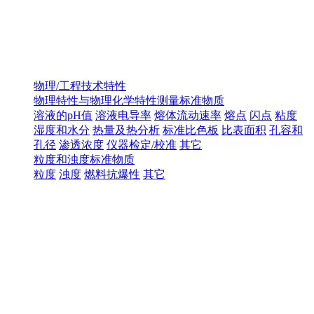
物理/工程技术特性
物理特性与物理化学特性测量标准物质
溶液的pH值
溶液电导率
熔体流动速率
熔点
闪点
粘度
湿度和水分
热量及热分析
标准比色板
比表面积
孔容和
孔径
渗透浓度
仪器检定/校准
其它
粒度和浊度标准物质
粒度
浊度
燃料抗爆性
其它