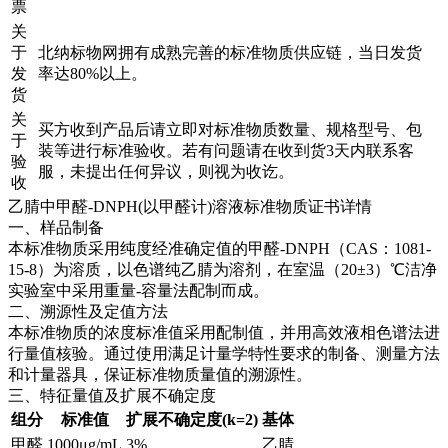
票
关
于
北纳标物网拥有成熟完善的标准物质供应链，当日发货
发
率达80%以上。
货
关
买方收到产品后请立即对标准物质数量、规格型号、包
于
装等进行标准验收。若有问题请在收到货3天内联系客
验
服，未提出任何异议，则视为收讫。
收
乙腈中甲醛-DNPH(以甲醛计)溶液标准物质证书详情
一、样品制备
本标准物质采用纯度经准确定值的甲醛-DNPH（CAS：1081-
15-8）为溶质，以色谱纯乙腈为溶剂，在室温（20±3）℃洁净
实验室中采用重量-容量法配制而成。
二、溯源性及定值方法
本标准物质的浓度标准值采用配制值，并用高效液相色谱法进
行量值核验。通过使用满足计量学特性要求的制备、测量方法
和计量器具，保证标准物质量值的溯源性。
三、特征量值及扩展不确定度
组分
标准值
扩展不确定度(k=2)
基体
甲醛
1000μg/mL
3%
乙腈