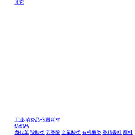
其它
工业/消费品/仪器耗材
纺织品
卤代苯
羧酸类
芳香酸
全氟酸类
有机酚类
香精香料
颜料