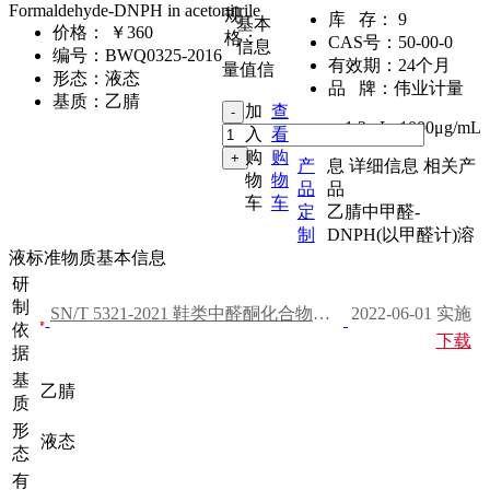
Formaldehyde-DNPH in acetonitrile
规
库 存：
9
基本
价格：
￥360
格：
CAS号：
50-00-0
信息
编号：
BWQ0325-2016
有效期：
24个月
量值信
形态：
液态
品 牌：
伟业计量
基质：
乙腈
加
查
1.2mL
,
1000μg/mL
入
看
购
购
产
息
详细信息
相关产
物
物
品
品
车
车
定
乙腈中甲醛-
制
DNPH(以甲醛计)溶
液标准物质基本信息
研
制
SN/T 5321-2021 鞋类中醛酮化合物的测定 液相色谱法
2022-06-01 实施
依
下载
据
基
乙腈
质
形
液态
态
有