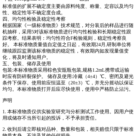
标准值的扩展不确定度主要由原料纯度、称量、定容以及均匀
性、稳定性等不确定度合成。
四、均匀性检验及稳定性考察
根据国家《一级标准物质》技术规范，对分装后的样品进行随
机抽样，采用5对该标准物质进行均匀性检验和长期稳定性跟
踪考察。结果表明：均匀性符合F检验规则，稳定性考察良
好。
本标准物质量值自定值之日起，有效期24月,研制单位将
继续跟踪监测该标准物质的稳定性，有效期内如发现量值变
化，将及时通知用户。
五、包装、储存及使用
包装:本标准物质采用棕色安瓿瓶包装,规格1.2mL携带或运输
时应有防碎裂保护。 储存及使用:冷藏（4±4）℃、密闭及避光
条件下保存。使用前应恒温至（20±3）℃，并充分摇动以保证
均匀。本标准物质打开后应尽快使用，使用中严格防止沾污。
声明
1. 本标准物质仅供实验室研究与分析测试工作使用。因用户使
用或储存不当所引起的投诉，不予承担责任。
2. 收到后请立即核对品种、数量和包装，相关赔偿只限于标准
物质本身，不涉及其他任何损失。