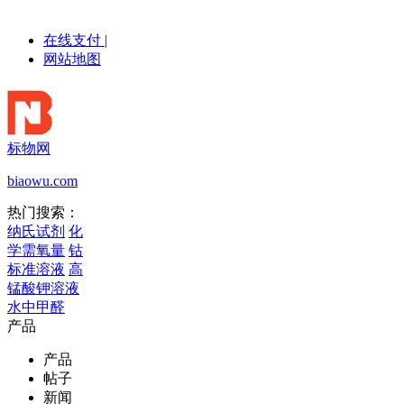
在线支付
|
网站地图
标物网
biaowu.com
热门搜索：
纳氏试剂
化
学需氧量
钴
标准溶液
高
锰酸钾溶液
水中甲醛
产品
产品
帖子
新闻