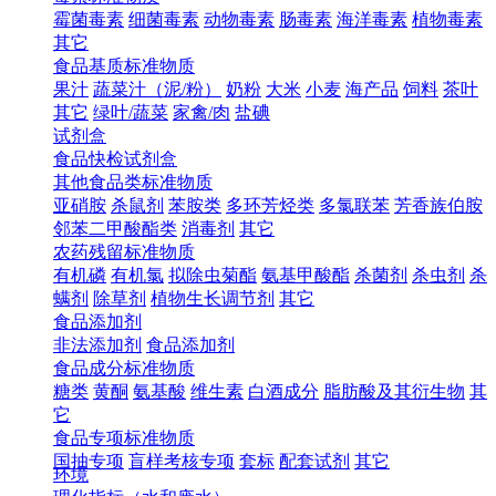
霉菌毒素
细菌毒素
动物毒素
肠毒素
海洋毒素
植物毒素
其它
食品基质标准物质
果汁
蔬菜汁（泥/粉）
奶粉
大米
小麦
海产品
饲料
茶叶
其它
绿叶/蔬菜
家禽/肉
盐碘
试剂盒
食品快检试剂盒
其他食品类标准物质
亚硝胺
杀鼠剂
苯胺类
多环芳烃类
多氯联苯
芳香族伯胺
邻苯二甲酸酯类
消毒剂
其它
农药残留标准物质
有机磷
有机氯
拟除虫菊酯
氨基甲酸酯
杀菌剂
杀虫剂
杀
螨剂
除草剂
植物生长调节剂
其它
食品添加剂
非法添加剂
食品添加剂
食品成分标准物质
糖类
黄酮
氨基酸
维生素
白酒成分
脂肪酸及其衍生物
其
它
食品专项标准物质
国抽专项
盲样考核专项
套标
配套试剂
其它
环境