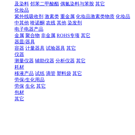
及染料
邻苯二甲酸酯
偶氮染料与苯胺
其它
化妆品
紫外线吸收剂
激素类
重金属
化妆品激素类物质
化妆品
中其他
喹诺酮
农残
其他
染发剂
电子电器产品
金属
聚合物
非金属
ROHS专项
其它
器皿/器具
容器
计量器具
试验器具
其它
仪器
测量仪器
辅助仪器
分析仪器
其它
耗材
移液产品
试纸
滴管
塑料袋
其它
劳保/生化用品
劳保
生化
其它
包材
其它