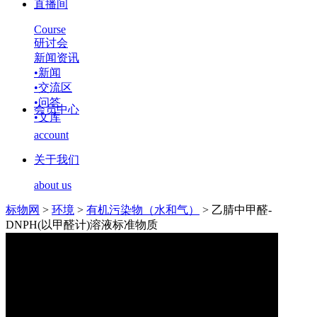
直播间
Course
研讨会
新闻资讯
•
新闻
•
交流区
•
问答
会员中心
•
文库
account
关于我们
about us
标物网
>
环境
>
有机污染物（水和气）
>
乙腈中甲醛-
DNPH(以甲醛计)溶液标准物质