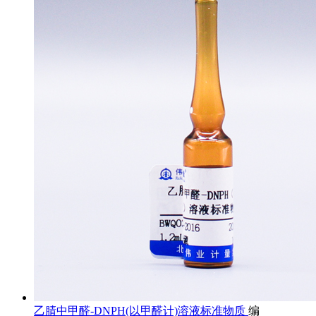
乙腈中甲醛-DNPH(以甲醛计)溶液标准物质
编