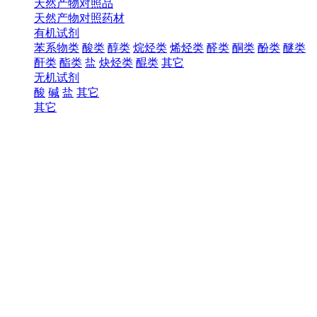
天然产物对照品
天然产物对照药材
有机试剂
苯系物类
酸类
醇类
烷烃类
烯烃类
醛类
酮类
酚类
醚类
酐类
酯类
盐
炔烃类
醌类
其它
无机试剂
酸
碱
盐
其它
其它