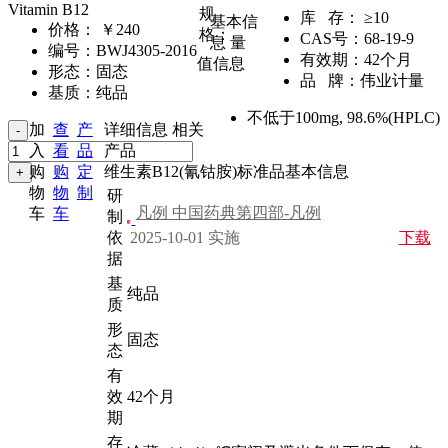
Vitamin B12
规
库 存：
≥10
基本信
价格：
￥240
格：
CAS号：
68-19-9
息
量
编号：
BWJ4305-2016
有效期：
42个月
值信息
形态：
固态
品 牌：
伟业计量
基质：
纯品
不低于100mg
,
98.6%(HPLC)
加
查
产
详细信息
相关
入
看
品
产品
购
购
定
维生素B12(氰钴胺)标准品基本信息
物
物
制
研
凡例 中国药典第四部-凡例
车
车
制
依
2025-10-01 实施
下载
据
基
纯品
质
形
固态
态
有
效
42个月
期
存