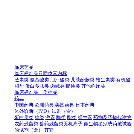
临床药品
临床标准品及同位素内标
激素类
氨基酸类
胆汁酸类
儿茶酚胺类
维生素类
有机酸
和盐
蛋白多肽类
肉碱类
脂质类
其他临床类
临床标准品、质控品
药典
中国药典
欧洲药典
美国药典
日本药典
体外诊断（IVD）试剂（盒）
蛋白质类
糖类
激素
酶类
酯类
维生素
药物及药物代谢物
农药残留类
兽药残留类无机离子
微生物鉴别或药敏试验
的试剂（盒）
其它