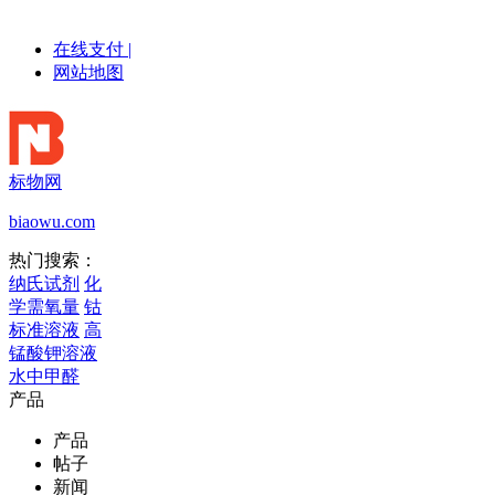
在线支付
|
网站地图
标物网
biaowu.com
热门搜索：
纳氏试剂
化
学需氧量
钴
标准溶液
高
锰酸钾溶液
水中甲醛
产品
产品
帖子
新闻