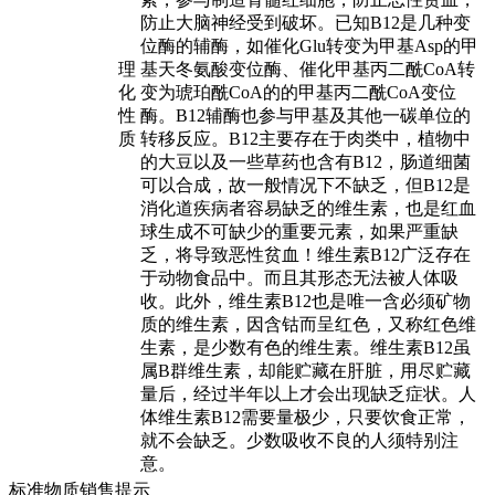
防止大脑神经受到破坏。已知B12是几种变
位酶的辅酶，如催化Glu转变为甲基Asp的甲
理
基天冬氨酸变位酶、催化甲基丙二酰CoA转
化
变为琥珀酰CoA的的甲基丙二酰CoA变位
性
酶。B12辅酶也参与甲基及其他一碳单位的
质
转移反应。B12主要存在于肉类中，植物中
的大豆以及一些草药也含有B12，肠道细菌
可以合成，故一般情况下不缺乏，但B12是
消化道疾病者容易缺乏的维生素，也是红血
球生成不可缺少的重要元素，如果严重缺
乏，将导致恶性贫血！维生素B12广泛存在
于动物食品中。而且其形态无法被人体吸
收。此外，维生素B12也是唯一含必须矿物
质的维生素，因含钴而呈红色，又称红色维
生素，是少数有色的维生素。维生素B12虽
属B群维生素，却能贮藏在肝脏，用尽贮藏
量后，经过半年以上才会出现缺乏症状。人
体维生素B12需要量极少，只要饮食正常，
就不会缺乏。少数吸收不良的人须特别注
意。
标准物质销售提示