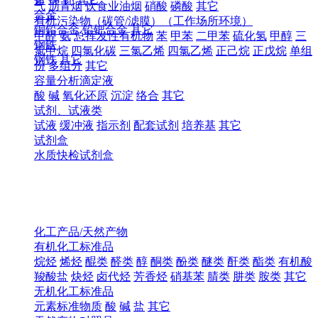
气
沥青烟
饮食业油烟
硝酸
磷酸
其它
合金
有机污染物（碳管/滤膜）（工作场所环境）
铜铅合金
铅钯合金
其它
甲醛
氨
总挥发性有机物
苯
甲苯
二甲苯
硫化氢
甲醇
三
钢铁
氯甲烷
四氯化碳
三氯乙烯
四氯乙烯
正己烷
正戊烷
单组
钢铁
其它
份
多组分
其它
容量分析滴定液
酸
碱
氧化还原
沉淀
络合
其它
试剂、试液类
试液
缓冲液
指示剂
配套试剂
培养基
其它
试剂盒
水质快检试剂盒
化工产品/天然产物
有机化工标准品
烷烃
烯烃
醌类
醛类
醇
酮类
酚类
醚类
酐类
酯类
有机酸
羧酸盐
炔烃
卤代烃
芳香烃
硝基苯
腈类
肼类
胺类
其它
无机化工标准品
元素标准物质
酸
碱
盐
其它