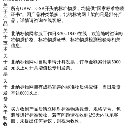
关
所有GBW、GSB开头的标准物质，均提供“国家标准物质
于
证书”。因产品种类繁多，北纳标物网上架的只是部分产
产
品，详情请咨询在线客服。
品
关
北纳标物网客服工作日8:30--18:00在线，欢迎随时咨询标
于
准物质价格、标准物质证书、标准物质检测检验等相关
技
信息。
术
关
于
北纳标物网可自助申请开具发票，订单金额累计满5000
发
元以上可开具增值税专用发票。
票
关
于
北纳标物网拥有成熟完善的标准物质供应链，当日发货
发
率达80%以上。
货
关
买方收到产品后请立即对标准物质数量、规格型号、包
于
装等进行标准验收。若有问题请在收到货3天内联系客
验
服，未提出任何异议，则视为收讫。
收