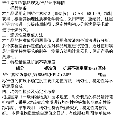
维生素B12(氰钴胺)标准品证书详情
一、样品制备
本产品采用定制维生素B12（氰钴胺）（CAS：68-19-9）精制
获得，根据其物理性质和化学特性，采用萃取、重结晶、柱层
析等方法进一步提纯后制得，经定性和初步分析满足要求后，
进行干燥分装。
二、溯源性及定值方法
本产品的标准值采用测量值，采用高效液相色谱法进行分析、
多个实验室合作定值的方法对样品纯度进行定值。通过使用满
足计量学特性要求的制备、测量方法和计量器具，保证产品的
溯源性。
三、特征量值及扩展不确定度
组分
标准值
扩展不确定度(k=2)
基体
维生素B12(氰钴胺)
98.6%(HPLC)
2.0%
纯品
标准值的扩展不确定度主要由定值方法、均匀性、稳定性等不
确定度合成。
四、均匀性检验及稳定性考察
根据国家《一级标准物质》技术规范，对分装后的样品进行随
机抽样，采用5对该标准物质进行均匀性检验和长期稳定性跟
踪考察。结果表明：均匀性符合F检验规则，稳定性考察良
好。
本标准物质量值自定值之日起，有效期42月,研制单位将