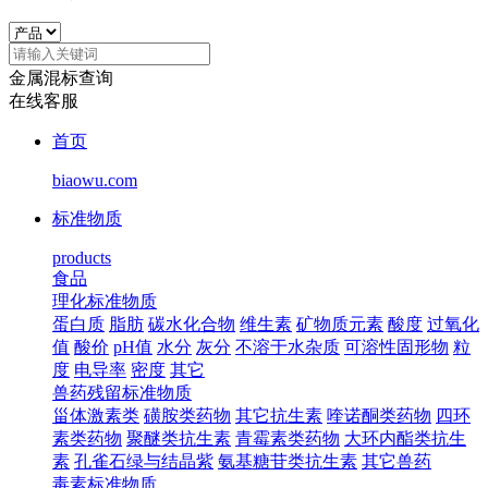
金属混标查询
在线客服
首页
biaowu.com
标准物质
products
食品
理化标准物质
蛋白质
脂肪
碳水化合物
维生素
矿物质元素
酸度
过氧化
值
酸价
pH值
水分
灰分
不溶于水杂质
可溶性固形物
粒
度
电导率
密度
其它
兽药残留标准物质
甾体激素类
磺胺类药物
其它抗生素
喹诺酮类药物
四环
素类药物
聚醚类抗生素
青霉素类药物
大环内酯类抗生
素
孔雀石绿与结晶紫
氨基糖苷类抗生素
其它兽药
毒素标准物质