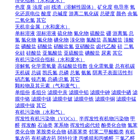
理化指标（水和废水）
色度
臭
浊度
pH
残渣（溶解性固体）
矿化度
电导率
氧
化还原电位
酸度
总碱度
游离二氧化碳
总硬度
颜色
余氯
二氧化氯
其它
无机非金属（水和废水）
单标溶液
混标溶液
硫化物
氰化物
硫酸盐
硼
游离氯
总
氯
氯化物
氟化物
碘化物
溴化物
氯酸盐
高氯酸盐
溴酸
盐
磷酸盐
硝酸盐
硝酸盐氮
亚硝酸盐
卤代乙酸
硅
二氧
化硅
硅酸盐
亚氯酸盐
亚硫酸盐
碘酸盐
尿素
其它
有机污染综合指标（水和废水）
溶解氧
化学需氧量
高锰酸盐指数
生化需氧量
总有机碳
无机碳
总碳
凯氏氮
总磷
总氮
氨氮
阴离子表面活性剂
硝态氮
铵态氮
总磷/总氮
其它
颗粒物及其元素（气和废气）
单组份
多组分
滤膜中汞
滤膜中铅
滤膜中砷
滤膜中硒
滤
膜中铬
滤膜中锑
滤膜中铍
滤膜中铁
滤膜中铜
滤膜中锰
滤膜中镍
其它
有机污染物（水和气）
挥发性有机污染物（VOCs）
半挥发性有机物污染物
甲
醛
挥发酚
石油类
苯系物
挥发性卤代烃
酚类化合物
氯苯
类化合物
苯胺类化合物
硝基苯类
邻苯二甲酸酯类
有机
氯农药
有机磷农药
阿特拉津
丙烯腈和丙烯醛
三氯乙醛