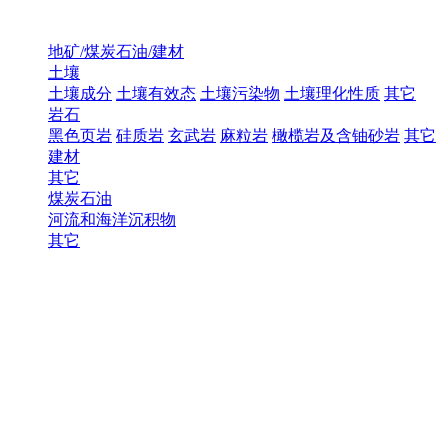
地矿/煤炭石油/建材
土壤
土壤成分
土壤有效态
土壤污染物
土壤理化性质
其它
岩石
黑色页岩
硅质岩
玄武岩
麻粒岩
橄榄岩及含铀砂岩
其它
建材
其它
煤炭石油
河流和海洋沉积物
其它