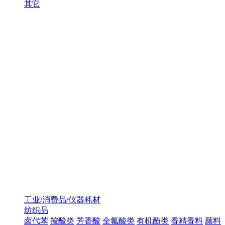
其它
工业/消费品/仪器耗材
纺织品
卤代苯
羧酸类
芳香酸
全氟酸类
有机酚类
香精香料
颜料