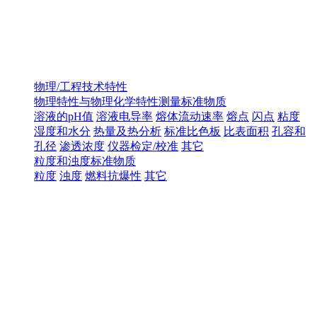
物理/工程技术特性
物理特性与物理化学特性测量标准物质
溶液的pH值
溶液电导率
熔体流动速率
熔点
闪点
粘度
湿度和水分
热量及热分析
标准比色板
比表面积
孔容和
孔径
渗透浓度
仪器检定/校准
其它
粒度和浊度标准物质
粒度
浊度
燃料抗爆性
其它