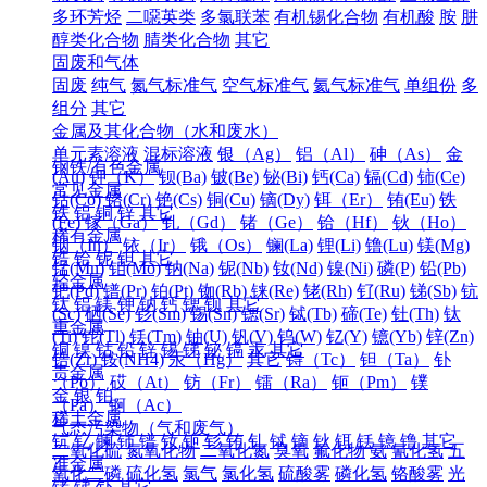
多环芳烃
二噁英类
多氯联苯
有机锡化合物
有机酸
胺
肼
醇类化合物
腈类化合物
其它
固废和气体
固废
纯气
氮气标准气
空气标准气
氦气标准气
单组份
多
组分
其它
金属及其化合物（水和废水）
单元素溶液
混标溶液
银（Ag）
铝（Al）
砷（As）
金
钢铁/有色金属
(Au)
钾（K）
钡(Ba)
铍(Be)
铋(Bi)
钙(Ca)
镉(Cd)
铈(Ce)
常见金属
钴(Co)
铬(Cr)
铯(Cs)
铜(Cu)
镝(Dy)
铒（Er）
铕(Eu)
铁
铁
铝
铜
锌
其它
(Fe)
镓（Ga）
钆（Gd）
锗（Ge）
铪（Hf）
钬（Ho）
稀有金属
铟（In）
铱（Ir）
锇（Os）
镧(La)
锂(Li)
镥(Lu)
镁(Mg)
锆
铪
铌
钽
其它
锰(Mn)
钼(Mo)
钠(Na)
铌(Nb)
钕(Nd)
镍(Ni)
磷(P)
铅(Pb)
轻金属
钯(Pd)
镨(Pr)
铂(Pt)
铷(Rb)
铼(Re)
铑(Rh)
钌(Ru)
锑(Sb)
钪
钛
铝
镁
钾
钠
钙
锶
钡
其它
(Sc)
硒(Se)
钐(Sm)
锡(Sn)
锶(Sr)
铽(Tb)
碲(Te)
钍(Th)
钛
重金属
(Ti)
铊(Tl)
铥(Tm)
铀(U)
钒(V)
钨(W)
钇(Y)
镱(Yb)
锌(Zn)
铜
镍
钴
铅
锌
锡
锑
铋
镉
汞
其它
锆(Zr)
铵(NH4)
汞（Hg）
其它
锝（Tc）
钽（Ta）
钋
贵金属
（Po）
砹（At）
钫（Fr）
镭（Ra）
钷（Pm）
镤
金
银
铂
（Pa）
锕（Ac）
稀土金属
气态污染物（气和废气）
钪
钇
镧
铈
镨
钕
钷
钐
铕
钆
铽
镝
钬
铒
铥
镱
镥
其它
二氧化硫
氮氧化物
二氧化氮
臭氧
氟化物
氨
氰化氢
五
准金属
氧化二磷
硫化氢
氯气
氯化氢
硫酸雾
磷化氢
铬酸雾
光
锗
锑
钋
其它