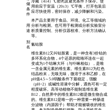
冷藏（4±4）℃密闭及避光条件下保存。使
储
用前应于室温（20±3）℃平衡，打开包装后
条
应尽快使用，密封保存，减少降解和污染。
件
本产品主要用于食品、环境、化工等领域的
用
分析与检测。也可用于检测或分析实验室分
途
析质量控制、分析仪器校准、分析方法确认
等。
别
氰钴胺
名
维生素B12又叫钴胺素，是一种含有3价钴的
多环系化合物，4个还原的吡咯环连在一起
变成为1个咕啉大环（与卟啉相似），是唯
一含金属元素的维生素。维生素B12为红色
结晶粉末，无嗅无味，微溶于水和乙醇，在
pH值4.5～5.0弱酸条件下最稳定，强酸
（pH<2）或碱性溶液中分解，遇热可有一定
程度破坏。高等动植物不能制造维生素
B12，自然界中的维生素B12都是微生物合成
的。维生素B12是唯一的一种需要一种肠道
分泌物（内源因子）帮助才能被吸收的维生
素，参与制造骨髓红细胞，防止恶性贫血，