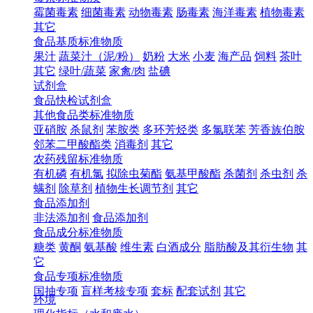
霉菌毒素
细菌毒素
动物毒素
肠毒素
海洋毒素
植物毒素
其它
食品基质标准物质
果汁
蔬菜汁（泥/粉）
奶粉
大米
小麦
海产品
饲料
茶叶
其它
绿叶/蔬菜
家禽/肉
盐碘
试剂盒
食品快检试剂盒
其他食品类标准物质
亚硝胺
杀鼠剂
苯胺类
多环芳烃类
多氯联苯
芳香族伯胺
邻苯二甲酸酯类
消毒剂
其它
农药残留标准物质
有机磷
有机氯
拟除虫菊酯
氨基甲酸酯
杀菌剂
杀虫剂
杀
螨剂
除草剂
植物生长调节剂
其它
食品添加剂
非法添加剂
食品添加剂
食品成分标准物质
糖类
黄酮
氨基酸
维生素
白酒成分
脂肪酸及其衍生物
其
它
食品专项标准物质
国抽专项
盲样考核专项
套标
配套试剂
其它
环境