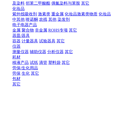
及染料
邻苯二甲酸酯
偶氮染料与苯胺
其它
化妆品
紫外线吸收剂
激素类
重金属
化妆品激素类物质
化妆品
中其他
喹诺酮
农残
其他
染发剂
电子电器产品
金属
聚合物
非金属
ROHS专项
其它
器皿/器具
容器
计量器具
试验器具
其它
仪器
测量仪器
辅助仪器
分析仪器
其它
耗材
移液产品
试纸
滴管
塑料袋
其它
劳保/生化用品
劳保
生化
其它
包材
其它