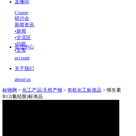
直播间
Course
研讨会
新闻资讯
•
新闻
•
交流区
•
问答
会员中心
•
文库
account
关于我们
about us
标物网
>
化工产品/天然产物
>
有机化工标准品
>
维生素
B12(氰钴胺)标准品