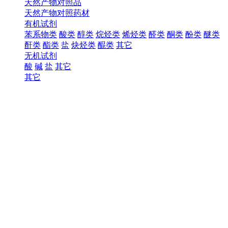
天然产物对照品
天然产物对照药材
有机试剂
苯系物类
酸类
醇类
烷烃类
烯烃类
醛类
酮类
酚类
醚类
酐类
酯类
盐
炔烃类
醌类
其它
无机试剂
酸
碱
盐
其它
其它