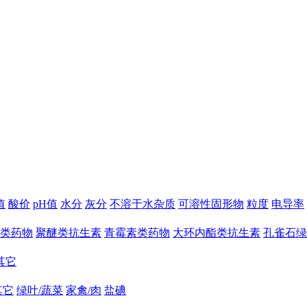
值
酸价
pH值
水分
灰分
不溶于水杂质
可溶性固形物
粒度
电导率
类药物
聚醚类抗生素
青霉素类药物
大环内酯类抗生素
孔雀石绿
其它
其它
绿叶/蔬菜
家禽/肉
盐碘