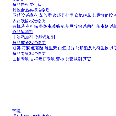
食品快检试剂盒
其他食品类标准物质
亚硝胺
杀鼠剂
苯胺类
多环芳烃类
多氯联苯
芳香族伯胺
农药残留标准物质
有机磷
有机氯
拟除虫菊酯
氨基甲酸酯
杀菌剂
杀虫剂
杀
食品添加剂
非法添加剂
食品添加剂
食品成分标准物质
糖类
黄酮
氨基酸
维生素
白酒成分
脂肪酸及其衍生物
其
食品专项标准物质
国抽专项
盲样考核专项
套标
配套试剂
其它
环境