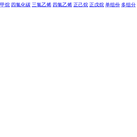
甲烷
四氯化碳
三氯乙烯
四氯乙烯
正己烷
正戊烷
单组份
多组分