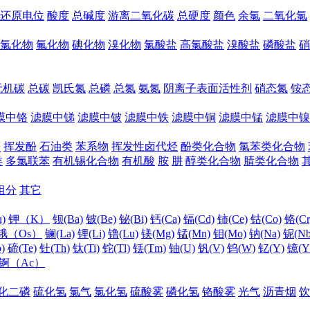
还原电位
酸度
总碱度
游离二氧化碳
总硬度
颜色
余氯
二氧化氯
氯化物
氟化物
碘化物
溴化物
氯酸盐
高氯酸盐
溴酸盐
磷酸盐
硝
无机碳
总碳
凯氏氮
总磷
总氮
氨氮
阴离子表面活性剂
硝态氮
铵
膜中铬
滤膜中锑
滤膜中铍
滤膜中铁
滤膜中铜
滤膜中锰
滤膜中镍
醛
挥发酚
石油类
苯系物
挥发性卤代烃
酚类化合物
氯苯类化合物
类
多氯联苯
有机锡化合物
有机酸
胺
肼
醇类化合物
腈类化合物
组分
其它
)
钾（K）
钡(Ba)
铍(Be)
铋(Bi)
钙(Ca)
镉(Cd)
铈(Ce)
钴(Co)
铬(Cr
锇（Os）
镧(La)
锂(Li)
镥(Lu)
镁(Mg)
锰(Mn)
钼(Mo)
钠(Na)
铌(Nb
)
碲(Te)
钍(Th)
钛(Ti)
铊(Tl)
铥(Tm)
铀(U)
钒(V)
钨(W)
钇(Y)
镱(Y
锕（Ac）
化二磷
硫化氢
氯气
氯化氢
硫酸雾
磷化氢
铬酸雾
光气
沥青烟
饮