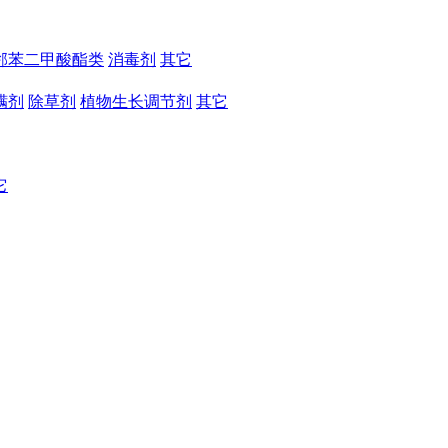
邻苯二甲酸酯类
消毒剂
其它
螨剂
除草剂
植物生长调节剂
其它
它