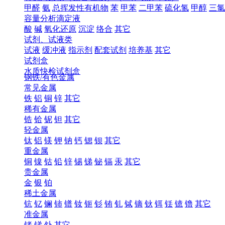
甲醛
氨
总挥发性有机物
苯
甲苯
二甲苯
硫化氢
甲醇
三氯
容量分析滴定液
酸
碱
氧化还原
沉淀
络合
其它
试剂、试液类
试液
缓冲液
指示剂
配套试剂
培养基
其它
试剂盒
水质快检试剂盒
钢铁/有色金属
常见金属
铁
铝
铜
锌
其它
稀有金属
锆
铪
铌
钽
其它
轻金属
钛
铝
镁
钾
钠
钙
锶
钡
其它
重金属
铜
镍
钴
铅
锌
锡
锑
铋
镉
汞
其它
贵金属
金
银
铂
稀土金属
钪
钇
镧
铈
镨
钕
钷
钐
铕
钆
铽
镝
钬
铒
铥
镱
镥
其它
准金属
锗
锑
钋
其它