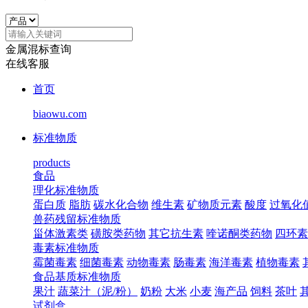
金属混标查询
在线客服
首页
biaowu.com
标准物质
products
食品
理化标准物质
蛋白质
脂肪
碳水化合物
维生素
矿物质元素
酸度
过氧化
兽药残留标准物质
甾体激素类
磺胺类药物
其它抗生素
喹诺酮类药物
四环素
毒素标准物质
霉菌毒素
细菌毒素
动物毒素
肠毒素
海洋毒素
植物毒素
食品基质标准物质
果汁
蔬菜汁（泥/粉）
奶粉
大米
小麦
海产品
饲料
茶叶
试剂盒