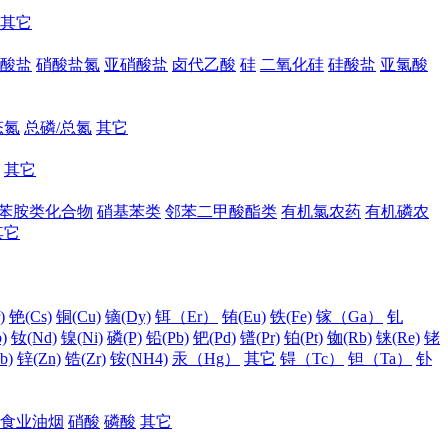
其它
酸盐
硝酸盐氮
亚硝酸盐
卤代乙酸
硅
二氧化硅
硅酸盐
亚氯酸
态氮
总磷/总氮
其它
其它
苯胺类化合物
硝基苯类
邻苯二甲酸酯类
有机氯农药
有机磷农
其它
)
铯(Cs)
铜(Cu)
镝(Dy)
铒（Er）
铕(Eu)
铁(Fe)
镓（Ga）
钆
)
钕(Nd)
镍(Ni)
磷(P)
铅(Pb)
钯(Pd)
镨(Pr)
铂(Pt)
铷(Rb)
铼(Re)
铑
b)
锌(Zn)
锆(Zr)
铵(NH4)
汞（Hg）
其它
锝（Tc）
钽（Ta）
钋
食业油烟
硝酸
磷酸
其它