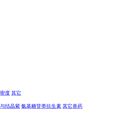
密度
其它
与结晶紫
氨基糖苷类抗生素
其它兽药