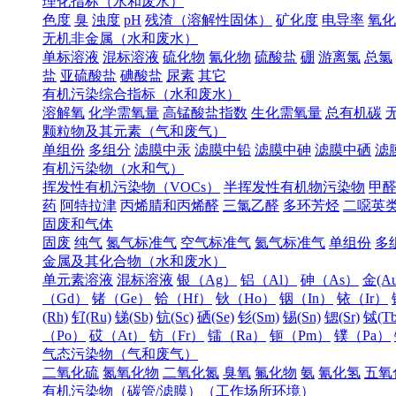
理化指标（水和废水）
色度
臭
浊度
pH
残渣（溶解性固体）
矿化度
电导率
氧化
无机非金属（水和废水）
单标溶液
混标溶液
硫化物
氰化物
硫酸盐
硼
游离氯
总氯
盐
亚硫酸盐
碘酸盐
尿素
其它
有机污染综合指标（水和废水）
溶解氧
化学需氧量
高锰酸盐指数
生化需氧量
总有机碳
颗粒物及其元素（气和废气）
单组份
多组分
滤膜中汞
滤膜中铅
滤膜中砷
滤膜中硒
滤
有机污染物（水和气）
挥发性有机污染物（VOCs）
半挥发性有机物污染物
甲
药
阿特拉津
丙烯腈和丙烯醛
三氯乙醛
多环芳烃
二噁英
固废和气体
固废
纯气
氮气标准气
空气标准气
氦气标准气
单组份
多
金属及其化合物（水和废水）
单元素溶液
混标溶液
银（Ag）
铝（Al）
砷（As）
金(Au
（Gd）
锗（Ge）
铪（Hf）
钬（Ho）
铟（In）
铱（Ir）
(Rh)
钌(Ru)
锑(Sb)
钪(Sc)
硒(Se)
钐(Sm)
锡(Sn)
锶(Sr)
铽(Tb
（Po）
砹（At）
钫（Fr）
镭（Ra）
钷（Pm）
镤（Pa）
气态污染物（气和废气）
二氧化硫
氮氧化物
二氧化氮
臭氧
氟化物
氨
氰化氢
五氧
有机污染物（碳管/滤膜）（工作场所环境）