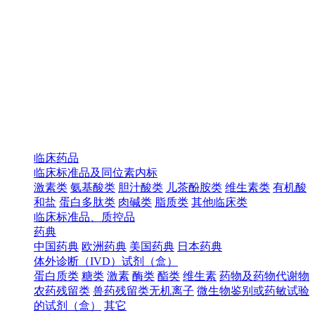
临床药品
临床标准品及同位素内标
激素类
氨基酸类
胆汁酸类
儿茶酚胺类
维生素类
有机酸
和盐
蛋白多肽类
肉碱类
脂质类
其他临床类
临床标准品、质控品
药典
中国药典
欧洲药典
美国药典
日本药典
体外诊断（IVD）试剂（盒）
蛋白质类
糖类
激素
酶类
酯类
维生素
药物及药物代谢物
农药残留类
兽药残留类无机离子
微生物鉴别或药敏试验
的试剂（盒）
其它