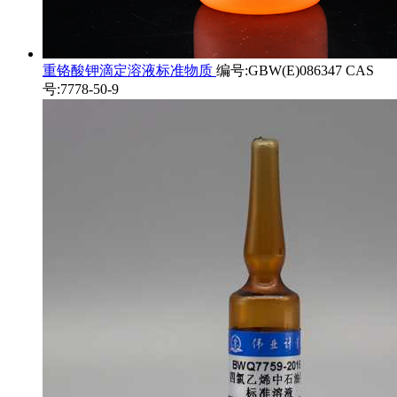
重铬酸钾滴定溶液标准物质
编号:GBW(E)086347 CAS
号:7778-50-9