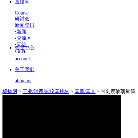
直播间
Course
研讨会
新闻资讯
•
新闻
•
交流区
•
问答
会员中心
•
文库
account
关于我们
about us
标物网
>
工业/消费品/仪器耗材
>
器皿/器具
>
带刻度玻璃量筒