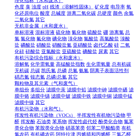
理化指标（水和废水）
色度
臭
浊度
pH
残渣（溶解性固体）
矿化度
电导率
氧
化还原电位
酸度
总碱度
游离二氧化碳
总硬度
颜色
余氯
二氧化氯
其它
无机非金属（水和废水）
单标溶液
混标溶液
硫化物
氰化物
硫酸盐
硼
游离氯
总
氯
氯化物
氟化物
碘化物
溴化物
氯酸盐
高氯酸盐
溴酸
盐
磷酸盐
硝酸盐
硝酸盐氮
亚硝酸盐
卤代乙酸
硅
二氧
化硅
硅酸盐
亚氯酸盐
亚硫酸盐
碘酸盐
尿素
其它
有机污染综合指标（水和废水）
溶解氧
化学需氧量
高锰酸盐指数
生化需氧量
总有机碳
无机碳
总碳
凯氏氮
总磷
总氮
氨氮
阴离子表面活性剂
硝态氮
铵态氮
总磷/总氮
其它
颗粒物及其元素（气和废气）
单组份
多组分
滤膜中汞
滤膜中铅
滤膜中砷
滤膜中硒
滤
膜中铬
滤膜中锑
滤膜中铍
滤膜中铁
滤膜中铜
滤膜中锰
滤膜中镍
其它
有机污染物（水和气）
挥发性有机污染物（VOCs）
半挥发性有机物污染物
甲
醛
挥发酚
石油类
苯系物
挥发性卤代烃
酚类化合物
氯苯
类化合物
苯胺类化合物
硝基苯类
邻苯二甲酸酯类
有机
氯农药
有机磷农药
阿特拉津
丙烯腈和丙烯醛
三氯乙醛