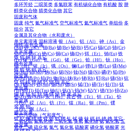
多环芳烃
二噁英类
多氯联苯
有机锡化合物
有机酸
胺
肼
醇类化合物
腈类化合物
其它
固废和气体
固废
纯气
氮气标准气
空气标准气
氦气标准气
单组份
多
组分
其它
金属及其化合物（水和废水）
单元素溶液
混标溶液
银（Ag）
铝（Al）
砷（As）
金
钢铁/有色金属
(Au)
钾（K）
钡(Ba)
铍(Be)
铋(Bi)
钙(Ca)
镉(Cd)
铈(Ce)
常见金属
钴(Co)
铬(Cr)
铯(Cs)
铜(Cu)
镝(Dy)
铒（Er）
铕(Eu)
铁
铁
铝
铜
锌
其它
(Fe)
镓（Ga）
钆（Gd）
锗（Ge）
铪（Hf）
钬（Ho）
稀有金属
铟（In）
铱（Ir）
锇（Os）
镧(La)
锂(Li)
镥(Lu)
镁(Mg)
锆
铪
铌
钽
其它
锰(Mn)
钼(Mo)
钠(Na)
铌(Nb)
钕(Nd)
镍(Ni)
磷(P)
铅(Pb)
轻金属
钯(Pd)
镨(Pr)
铂(Pt)
铷(Rb)
铼(Re)
铑(Rh)
钌(Ru)
锑(Sb)
钪
钛
铝
镁
钾
钠
钙
锶
钡
其它
(Sc)
硒(Se)
钐(Sm)
锡(Sn)
锶(Sr)
铽(Tb)
碲(Te)
钍(Th)
钛
重金属
(Ti)
铊(Tl)
铥(Tm)
铀(U)
钒(V)
钨(W)
钇(Y)
镱(Yb)
锌(Zn)
铜
镍
钴
铅
锌
锡
锑
铋
镉
汞
其它
锆(Zr)
铵(NH4)
汞（Hg）
其它
锝（Tc）
钽（Ta）
钋
贵金属
（Po）
砹（At）
钫（Fr）
镭（Ra）
钷（Pm）
镤
金
银
铂
（Pa）
锕（Ac）
稀土金属
气态污染物（气和废气）
钪
钇
镧
铈
镨
钕
钷
钐
铕
钆
铽
镝
钬
铒
铥
镱
镥
其它
二氧化硫
氮氧化物
二氧化氮
臭氧
氟化物
氨
氰化氢
五
准金属
氧化二磷
硫化氢
氯气
氯化氢
硫酸雾
磷化氢
铬酸雾
光
锗
锑
钋
其它