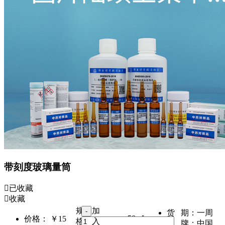
带刻度玻璃量筒
已收藏
收藏
规
加
货 期：
一周
50mL
价格：
￥15
格：
入
品 牌：
中国