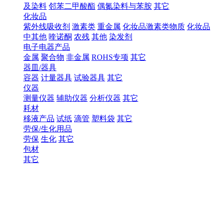
及染料
邻苯二甲酸酯
偶氮染料与苯胺
其它
化妆品
紫外线吸收剂
激素类
重金属
化妆品激素类物质
化妆品
中其他
喹诺酮
农残
其他
染发剂
电子电器产品
金属
聚合物
非金属
ROHS专项
其它
器皿/器具
容器
计量器具
试验器具
其它
仪器
测量仪器
辅助仪器
分析仪器
其它
耗材
移液产品
试纸
滴管
塑料袋
其它
劳保/生化用品
劳保
生化
其它
包材
其它