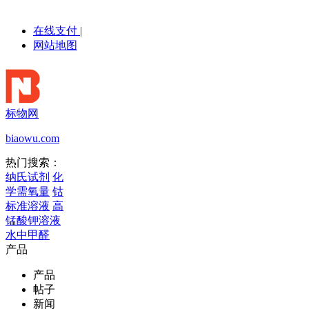
在线支付
|
网站地图
标物网
biaowu.com
热门搜索：
纳氏试剂
化
学需氧量
钴
标准溶液
高
锰酸钾溶液
水中甲醛
产品
产品
帖子
新闻