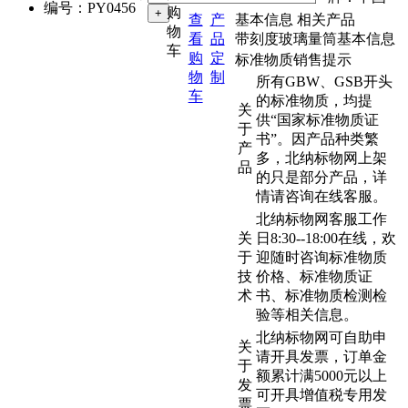
编号：
PY0456
购
查
产
基本信息
相关产品
物
看
品
带刻度玻璃量筒基本信息
车
购
定
标准物质销售提示
物
制
所有GBW、GSB开头
车
的标准物质，均提
关
供“国家标准物质证
于
书”。因产品种类繁
产
多，北纳标物网上架
品
的只是部分产品，详
情请咨询在线客服。
北纳标物网客服工作
关
日8:30--18:00在线，欢
于
迎随时咨询标准物质
技
价格、标准物质证
术
书、标准物质检测检
验等相关信息。
北纳标物网可自助申
关
请开具发票，订单金
于
额累计满5000元以上
发
可开具增值税专用发
票