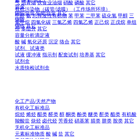
气
沥青烟
饮食业油烟
硝酸
磷酸
其它
合金
有机污染物（碳管/滤膜）（工作场所环境）
铜铅合金
铅钯合金
其它
甲醛
氨
总挥发性有机物
苯
甲苯
二甲苯
硫化氢
甲醇
三
钢铁
氯甲烷
四氯化碳
三氯乙烯
四氯乙烯
正己烷
正戊烷
单组
钢铁
其它
份
多组分
其它
容量分析滴定液
酸
碱
氧化还原
沉淀
络合
其它
试剂、试液类
试液
缓冲液
指示剂
配套试剂
培养基
其它
试剂盒
水质快检试剂盒
化工产品/天然产物
有机化工标准品
烷烃
烯烃
醌类
醛类
醇
酮类
酚类
醚类
酐类
酯类
有机酸
羧酸盐
炔烃
卤代烃
芳香烃
硝基苯
腈类
肼类
胺类
其它
无机化工标准品
元素标准物质
酸
碱
盐
其它