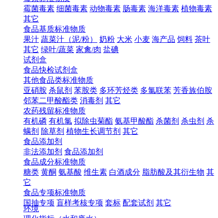
霉菌毒素
细菌毒素
动物毒素
肠毒素
海洋毒素
植物毒素
其它
食品基质标准物质
果汁
蔬菜汁（泥/粉）
奶粉
大米
小麦
海产品
饲料
茶叶
其它
绿叶/蔬菜
家禽/肉
盐碘
试剂盒
食品快检试剂盒
其他食品类标准物质
亚硝胺
杀鼠剂
苯胺类
多环芳烃类
多氯联苯
芳香族伯胺
邻苯二甲酸酯类
消毒剂
其它
农药残留标准物质
有机磷
有机氯
拟除虫菊酯
氨基甲酸酯
杀菌剂
杀虫剂
杀
螨剂
除草剂
植物生长调节剂
其它
食品添加剂
非法添加剂
食品添加剂
食品成分标准物质
糖类
黄酮
氨基酸
维生素
白酒成分
脂肪酸及其衍生物
其
它
食品专项标准物质
国抽专项
盲样考核专项
套标
配套试剂
其它
环境