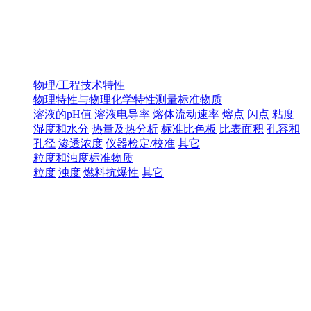
物理/工程技术特性
物理特性与物理化学特性测量标准物质
溶液的pH值
溶液电导率
熔体流动速率
熔点
闪点
粘度
湿度和水分
热量及热分析
标准比色板
比表面积
孔容和
孔径
渗透浓度
仪器检定/校准
其它
粒度和浊度标准物质
粒度
浊度
燃料抗爆性
其它