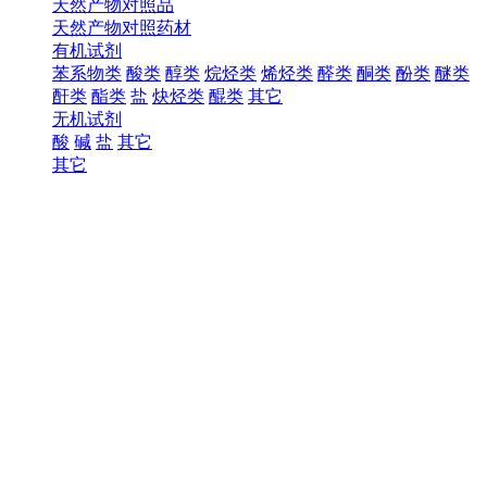
天然产物对照品
天然产物对照药材
有机试剂
苯系物类
酸类
醇类
烷烃类
烯烃类
醛类
酮类
酚类
醚类
酐类
酯类
盐
炔烃类
醌类
其它
无机试剂
酸
碱
盐
其它
其它