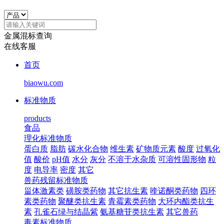
金属混标查询
在线客服
首页
biaowu.com
标准物质
products
食品
理化标准物质
蛋白质
脂肪
碳水化合物
维生素
矿物质元素
酸度
过氧化
值
酸价
pH值
水分
灰分
不溶于水杂质
可溶性固形物
粒
度
电导率
密度
其它
兽药残留标准物质
甾体激素类
磺胺类药物
其它抗生素
喹诺酮类药物
四环
素类药物
聚醚类抗生素
青霉素类药物
大环内酯类抗生
素
孔雀石绿与结晶紫
氨基糖苷类抗生素
其它兽药
毒素标准物质