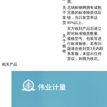
票。
关
北纳标物网拥有成熟
于
完善的标准物质供应
发
链，当日发货率达
货
80%以上。
买方收到产品后请立
即对标准物质数量、
关
规格型号、包装等进
于
行标准验收。若有问
验
题请在收到货3天内联
收
系客服，未提出任何
异议，则视为收讫。
相关产品