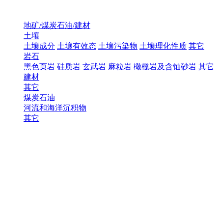
地矿/煤炭石油/建材
土壤
土壤成分
土壤有效态
土壤污染物
土壤理化性质
其它
岩石
黑色页岩
硅质岩
玄武岩
麻粒岩
橄榄岩及含铀砂岩
其它
建材
其它
煤炭石油
河流和海洋沉积物
其它