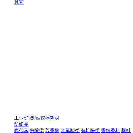
其它
工业/消费品/仪器耗材
纺织品
卤代苯
羧酸类
芳香酸
全氟酸类
有机酚类
香精香料
颜料