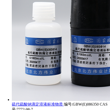
硫代硫酸钠滴定溶液标准物质
编号:GBW(E)086350 CAS
号:7772-98-7