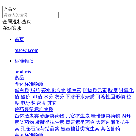
金属混标查询
在线客服
首页
biaowu.com
标准物质
products
食品
理化标准物质
蛋白质
脂肪
碳水化合物
维生素
矿物质元素
酸度
过氧化
值
酸价
pH值
水分
灰分
不溶于水杂质
可溶性固形物
粒
度
电导率
密度
其它
兽药残留标准物质
甾体激素类
磺胺类药物
其它抗生素
喹诺酮类药物
四环
素类药物
聚醚类抗生素
青霉素类药物
大环内酯类抗生
素
孔雀石绿与结晶紫
氨基糖苷类抗生素
其它兽药
毒素标准物质