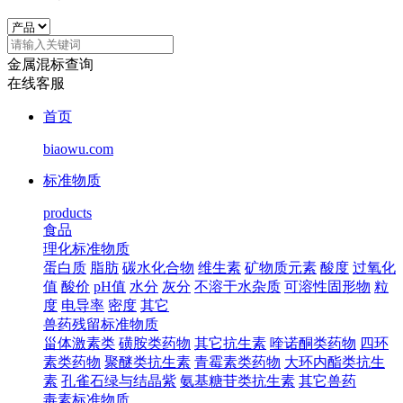
金属混标查询
在线客服
首页
biaowu.com
标准物质
products
食品
理化标准物质
蛋白质
脂肪
碳水化合物
维生素
矿物质元素
酸度
过氧化
值
酸价
pH值
水分
灰分
不溶于水杂质
可溶性固形物
粒
度
电导率
密度
其它
兽药残留标准物质
甾体激素类
磺胺类药物
其它抗生素
喹诺酮类药物
四环
素类药物
聚醚类抗生素
青霉素类药物
大环内酯类抗生
素
孔雀石绿与结晶紫
氨基糖苷类抗生素
其它兽药
毒素标准物质