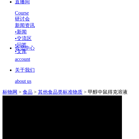
直播间
Course
研讨会
新闻资讯
•
新闻
•
交流区
•
问答
会员中心
•
文库
account
关于我们
about us
标物网
>
食品
>
其他食品类标准物质
>
甲醇中鼠得克溶液