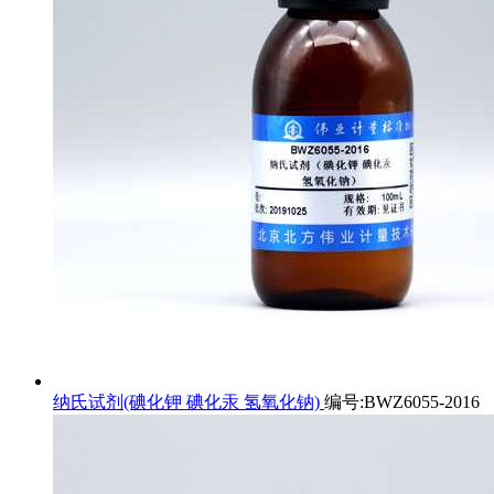
纳氏试剂(碘化钾 碘化汞 氢氧化钠)
编号:BWZ6055-2016