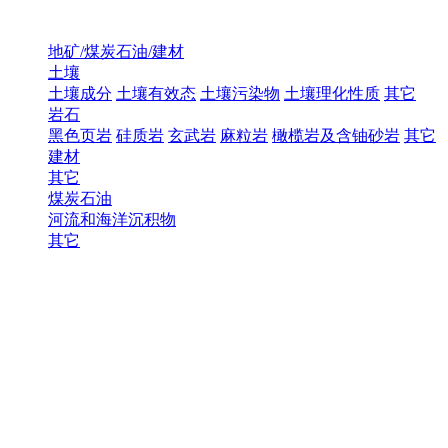
地矿/煤炭石油/建材
土壤
土壤成分
土壤有效态
土壤污染物
土壤理化性质
其它
岩石
黑色页岩
硅质岩
玄武岩
麻粒岩
橄榄岩及含铀砂岩
其它
建材
其它
煤炭石油
河流和海洋沉积物
其它