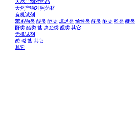
天然产物对照品
天然产物对照药材
有机试剂
苯系物类
酸类
醇类
烷烃类
烯烃类
醛类
酮类
酚类
醚类
酐类
酯类
盐
炔烃类
醌类
其它
无机试剂
酸
碱
盐
其它
其它