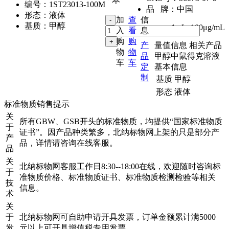
本
编号：
1ST23013-100M
品 牌：
中国
形态：
液体
加
查
信
基质：
甲醇
1mL
,
100μg/mL
入
看
息
购
购
产
量值信息
相关产品
物
物
品
甲醇中鼠得克溶液
车
车
定
基本信息
制
基质
甲醇
形态
液体
标准物质销售提示
关
所有GBW、GSB开头的标准物质，均提供“国家标准物质
于
证书”。因产品种类繁多，北纳标物网上架的只是部分产
产
品，详情请咨询在线客服。
品
关
北纳标物网客服工作日8:30--18:00在线，欢迎随时咨询标
于
准物质价格、标准物质证书、标准物质检测检验等相关
技
信息。
术
关
于
北纳标物网可自助申请开具发票，订单金额累计满5000
发
元以上可开具增值税专用发票。