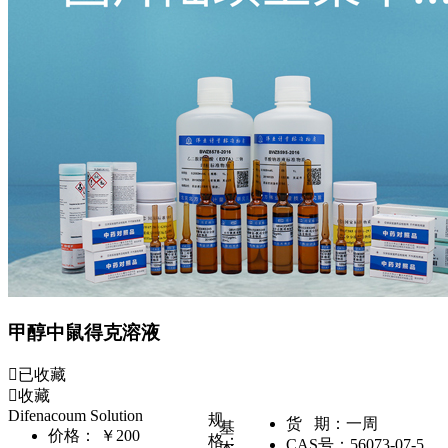
甲醇中鼠得克溶液
已收藏
收藏
Difenacoum Solution
规
货 期：
一周
基
价格：
￥200
格：
CAS号：
56073-07-5