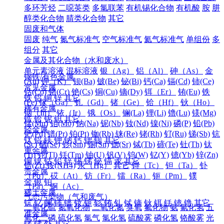
多环芳烃
二噁英类
多氯联苯
有机锡化合物
有机酸
胺
肼
醇类化合物
腈类化合物
其它
固废和气体
固废
纯气
氮气标准气
空气标准气
氦气标准气
单组份
多
组分
其它
金属及其化合物（水和废水）
单元素溶液
混标溶液
银（Ag）
铝（Al）
砷（As）
金
钢铁/有色金属
(Au)
钾（K）
钡(Ba)
铍(Be)
铋(Bi)
钙(Ca)
镉(Cd)
铈(Ce)
常见金属
钴(Co)
铬(Cr)
铯(Cs)
铜(Cu)
镝(Dy)
铒（Er）
铕(Eu)
铁
铁
铝
铜
锌
其它
(Fe)
镓（Ga）
钆（Gd）
锗（Ge）
铪（Hf）
钬（Ho）
稀有金属
铟（In）
铱（Ir）
锇（Os）
镧(La)
锂(Li)
镥(Lu)
镁(Mg)
锆
铪
铌
钽
其它
锰(Mn)
钼(Mo)
钠(Na)
铌(Nb)
钕(Nd)
镍(Ni)
磷(P)
铅(Pb)
轻金属
钯(Pd)
镨(Pr)
铂(Pt)
铷(Rb)
铼(Re)
铑(Rh)
钌(Ru)
锑(Sb)
钪
钛
铝
镁
钾
钠
钙
锶
钡
其它
(Sc)
硒(Se)
钐(Sm)
锡(Sn)
锶(Sr)
铽(Tb)
碲(Te)
钍(Th)
钛
重金属
(Ti)
铊(Tl)
铥(Tm)
铀(U)
钒(V)
钨(W)
钇(Y)
镱(Yb)
锌(Zn)
铜
镍
钴
铅
锌
锡
锑
铋
镉
汞
其它
锆(Zr)
铵(NH4)
汞（Hg）
其它
锝（Tc）
钽（Ta）
钋
贵金属
（Po）
砹（At）
钫（Fr）
镭（Ra）
钷（Pm）
镤
金
银
铂
（Pa）
锕（Ac）
稀土金属
气态污染物（气和废气）
钪
钇
镧
铈
镨
钕
钷
钐
铕
钆
铽
镝
钬
铒
铥
镱
镥
其它
二氧化硫
氮氧化物
二氧化氮
臭氧
氟化物
氨
氰化氢
五
准金属
氧化二磷
硫化氢
氯气
氯化氢
硫酸雾
磷化氢
铬酸雾
光
锗
锑
钋
其它