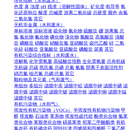
理化指标（水和废水）
色度
臭
浊度
pH
残渣（溶解性固体）
矿化度
电导率
氧
化还原电位
酸度
总碱度
游离二氧化碳
总硬度
颜色
余氯
二氧化氯
其它
无机非金属（水和废水）
单标溶液
混标溶液
硫化物
氰化物
硫酸盐
硼
游离氯
总
氯
氯化物
氟化物
碘化物
溴化物
氯酸盐
高氯酸盐
溴酸
盐
磷酸盐
硝酸盐
硝酸盐氮
亚硝酸盐
卤代乙酸
硅
二氧
化硅
硅酸盐
亚氯酸盐
亚硫酸盐
碘酸盐
尿素
其它
有机污染综合指标（水和废水）
溶解氧
化学需氧量
高锰酸盐指数
生化需氧量
总有机碳
无机碳
总碳
凯氏氮
总磷
总氮
氨氮
阴离子表面活性剂
硝态氮
铵态氮
总磷/总氮
其它
颗粒物及其元素（气和废气）
单组份
多组分
滤膜中汞
滤膜中铅
滤膜中砷
滤膜中硒
滤
膜中铬
滤膜中锑
滤膜中铍
滤膜中铁
滤膜中铜
滤膜中锰
滤膜中镍
其它
有机污染物（水和气）
挥发性有机污染物（VOCs）
半挥发性有机物污染物
甲
醛
挥发酚
石油类
苯系物
挥发性卤代烃
酚类化合物
氯苯
类化合物
苯胺类化合物
硝基苯类
邻苯二甲酸酯类
有机
氯农药
有机磷农药
阿特拉津
丙烯腈和丙烯醛
三氯乙醛