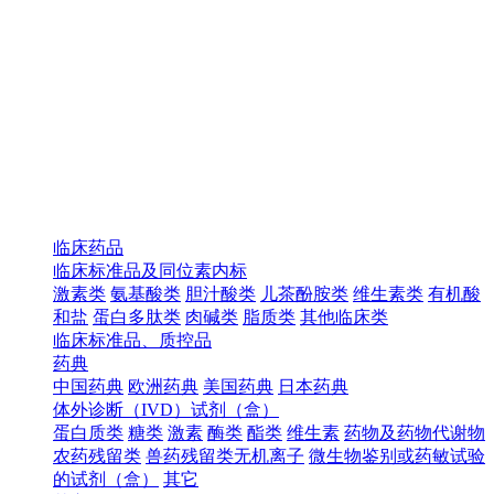
临床药品
临床标准品及同位素内标
激素类
氨基酸类
胆汁酸类
儿茶酚胺类
维生素类
有机酸
和盐
蛋白多肽类
肉碱类
脂质类
其他临床类
临床标准品、质控品
药典
中国药典
欧洲药典
美国药典
日本药典
体外诊断（IVD）试剂（盒）
蛋白质类
糖类
激素
酶类
酯类
维生素
药物及药物代谢物
农药残留类
兽药残留类无机离子
微生物鉴别或药敏试验
的试剂（盒）
其它