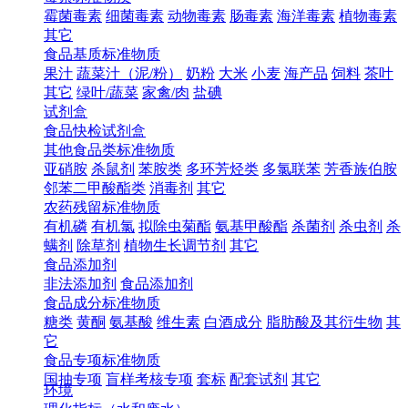
霉菌毒素
细菌毒素
动物毒素
肠毒素
海洋毒素
植物毒素
其它
食品基质标准物质
果汁
蔬菜汁（泥/粉）
奶粉
大米
小麦
海产品
饲料
茶叶
其它
绿叶/蔬菜
家禽/肉
盐碘
试剂盒
食品快检试剂盒
其他食品类标准物质
亚硝胺
杀鼠剂
苯胺类
多环芳烃类
多氯联苯
芳香族伯胺
邻苯二甲酸酯类
消毒剂
其它
农药残留标准物质
有机磷
有机氯
拟除虫菊酯
氨基甲酸酯
杀菌剂
杀虫剂
杀
螨剂
除草剂
植物生长调节剂
其它
食品添加剂
非法添加剂
食品添加剂
食品成分标准物质
糖类
黄酮
氨基酸
维生素
白酒成分
脂肪酸及其衍生物
其
它
食品专项标准物质
国抽专项
盲样考核专项
套标
配套试剂
其它
环境