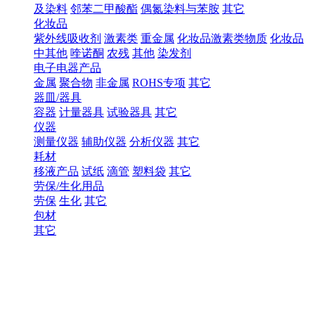
及染料
邻苯二甲酸酯
偶氮染料与苯胺
其它
化妆品
紫外线吸收剂
激素类
重金属
化妆品激素类物质
化妆品
中其他
喹诺酮
农残
其他
染发剂
电子电器产品
金属
聚合物
非金属
ROHS专项
其它
器皿/器具
容器
计量器具
试验器具
其它
仪器
测量仪器
辅助仪器
分析仪器
其它
耗材
移液产品
试纸
滴管
塑料袋
其它
劳保/生化用品
劳保
生化
其它
包材
其它