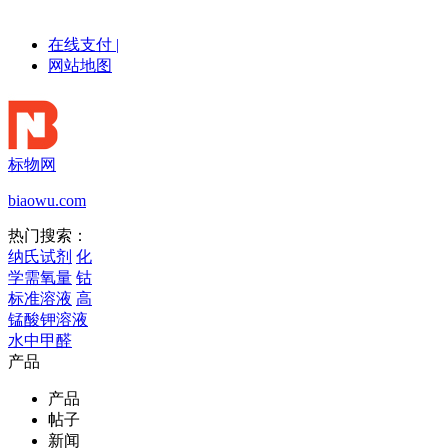
在线支付
|
网站地图
标物网
biaowu.com
热门搜索：
纳氏试剂
化
学需氧量
钴
标准溶液
高
锰酸钾溶液
水中甲醛
产品
产品
帖子
新闻