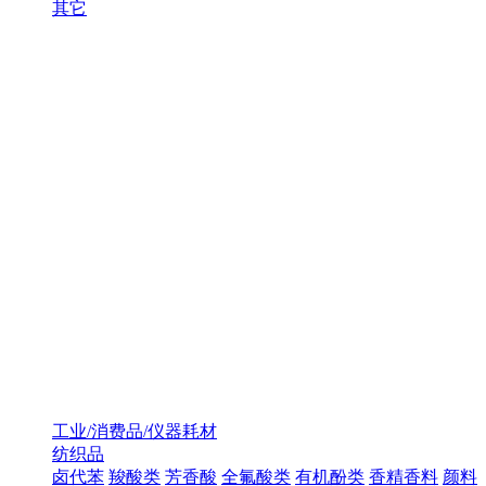
其它
工业/消费品/仪器耗材
纺织品
卤代苯
羧酸类
芳香酸
全氟酸类
有机酚类
香精香料
颜料