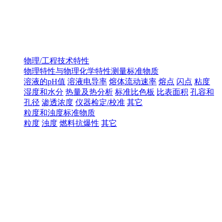
物理/工程技术特性
物理特性与物理化学特性测量标准物质
溶液的pH值
溶液电导率
熔体流动速率
熔点
闪点
粘度
湿度和水分
热量及热分析
标准比色板
比表面积
孔容和
孔径
渗透浓度
仪器检定/校准
其它
粒度和浊度标准物质
粒度
浊度
燃料抗爆性
其它