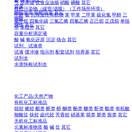
气
沥青烟
饮食业油烟
硝酸
磷酸
其它
合金
有机污染物（碳管/滤膜）（工作场所环境）
铜铅合金
铅钯合金
其它
甲醛
氨
总挥发性有机物
苯
甲苯
二甲苯
硫化氢
甲醇
三
钢铁
氯甲烷
四氯化碳
三氯乙烯
四氯乙烯
正己烷
正戊烷
单组
钢铁
其它
份
多组分
其它
容量分析滴定液
酸
碱
氧化还原
沉淀
络合
其它
试剂、试液类
试液
缓冲液
指示剂
配套试剂
培养基
其它
试剂盒
水质快检试剂盒
化工产品/天然产物
有机化工标准品
烷烃
烯烃
醌类
醛类
醇
酮类
酚类
醚类
酐类
酯类
有机酸
羧酸盐
炔烃
卤代烃
芳香烃
硝基苯
腈类
肼类
胺类
其它
无机化工标准品
元素标准物质
酸
碱
盐
其它