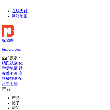
在线支付
|
网站地图
标物网
biaowu.com
热门搜索：
纳氏试剂
化
学需氧量
钴
标准溶液
高
锰酸钾溶液
水中甲醛
产品
产品
帖子
新闻