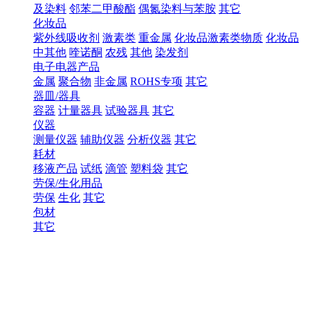
及染料
邻苯二甲酸酯
偶氮染料与苯胺
其它
化妆品
紫外线吸收剂
激素类
重金属
化妆品激素类物质
化妆品
中其他
喹诺酮
农残
其他
染发剂
电子电器产品
金属
聚合物
非金属
ROHS专项
其它
器皿/器具
容器
计量器具
试验器具
其它
仪器
测量仪器
辅助仪器
分析仪器
其它
耗材
移液产品
试纸
滴管
塑料袋
其它
劳保/生化用品
劳保
生化
其它
包材
其它