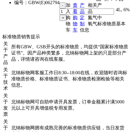
编号：
GBW(E)062794
加
查
产
相关产
4L
,
6%
入
看
品
品
购
购
定
氮气中
物
物
制
氧气标准物质基本
车
车
信息
标准物质销售提示
关
所有GBW、GSB开头的标准物质，均提供“国家标准物质
于
证书”。因产品种类繁多，北纳标物网上架的只是部分产
产
品，详情请咨询在线客服。
品
关
北纳标物网客服工作日8:30--18:00在线，欢迎随时咨询标
于
准物质价格、标准物质证书、标准物质检测检验等相关
技
信息。
术
关
于
北纳标物网可自助申请开具发票，订单金额累计满5000
发
元以上可开具增值税专用发票。
票
关
于
北纳标物网拥有成熟完善的标准物质供应链，当日发货