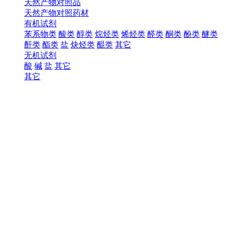
天然产物对照品
天然产物对照药材
有机试剂
苯系物类
酸类
醇类
烷烃类
烯烃类
醛类
酮类
酚类
醚类
酐类
酯类
盐
炔烃类
醌类
其它
无机试剂
酸
碱
盐
其它
其它