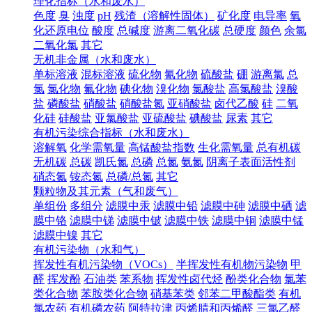
理化指标（水和废水）
色度
臭
浊度
pH
残渣（溶解性固体）
矿化度
电导率
氧
化还原电位
酸度
总碱度
游离二氧化碳
总硬度
颜色
余氯
二氧化氯
其它
无机非金属（水和废水）
单标溶液
混标溶液
硫化物
氰化物
硫酸盐
硼
游离氯
总
氯
氯化物
氟化物
碘化物
溴化物
氯酸盐
高氯酸盐
溴酸
盐
磷酸盐
硝酸盐
硝酸盐氮
亚硝酸盐
卤代乙酸
硅
二氧
化硅
硅酸盐
亚氯酸盐
亚硫酸盐
碘酸盐
尿素
其它
有机污染综合指标（水和废水）
溶解氧
化学需氧量
高锰酸盐指数
生化需氧量
总有机碳
无机碳
总碳
凯氏氮
总磷
总氮
氨氮
阴离子表面活性剂
硝态氮
铵态氮
总磷/总氮
其它
颗粒物及其元素（气和废气）
单组份
多组分
滤膜中汞
滤膜中铅
滤膜中砷
滤膜中硒
滤
膜中铬
滤膜中锑
滤膜中铍
滤膜中铁
滤膜中铜
滤膜中锰
滤膜中镍
其它
有机污染物（水和气）
挥发性有机污染物（VOCs）
半挥发性有机物污染物
甲
醛
挥发酚
石油类
苯系物
挥发性卤代烃
酚类化合物
氯苯
类化合物
苯胺类化合物
硝基苯类
邻苯二甲酸酯类
有机
氯农药
有机磷农药
阿特拉津
丙烯腈和丙烯醛
三氯乙醛