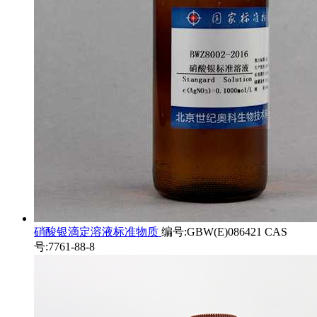
硝酸银滴定溶液标准物质
编号:GBW(E)086421 CAS
号:7761-88-8