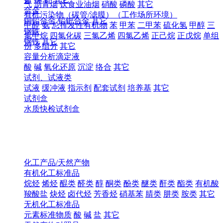
气
沥青烟
饮食业油烟
硝酸
磷酸
其它
合金
有机污染物（碳管/滤膜）（工作场所环境）
铜铅合金
铅钯合金
其它
甲醛
氨
总挥发性有机物
苯
甲苯
二甲苯
硫化氢
甲醇
三
钢铁
氯甲烷
四氯化碳
三氯乙烯
四氯乙烯
正己烷
正戊烷
单组
钢铁
其它
份
多组分
其它
容量分析滴定液
酸
碱
氧化还原
沉淀
络合
其它
试剂、试液类
试液
缓冲液
指示剂
配套试剂
培养基
其它
试剂盒
水质快检试剂盒
化工产品/天然产物
有机化工标准品
烷烃
烯烃
醌类
醛类
醇
酮类
酚类
醚类
酐类
酯类
有机酸
羧酸盐
炔烃
卤代烃
芳香烃
硝基苯
腈类
肼类
胺类
其它
无机化工标准品
元素标准物质
酸
碱
盐
其它