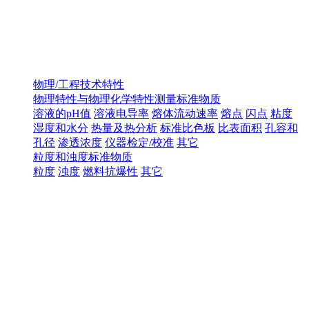
物理/工程技术特性
物理特性与物理化学特性测量标准物质
溶液的pH值
溶液电导率
熔体流动速率
熔点
闪点
粘度
湿度和水分
热量及热分析
标准比色板
比表面积
孔容和
孔径
渗透浓度
仪器检定/校准
其它
粒度和浊度标准物质
粒度
浊度
燃料抗爆性
其它