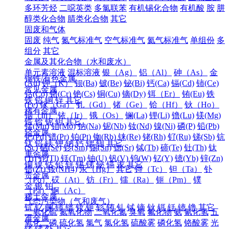
多环芳烃
二噁英类
多氯联苯
有机锡化合物
有机酸
胺
肼
醇类化合物
腈类化合物
其它
固废和气体
固废
纯气
氮气标准气
空气标准气
氦气标准气
单组份
多
组分
其它
金属及其化合物（水和废水）
单元素溶液
混标溶液
银（Ag）
铝（Al）
砷（As）
金
钢铁/有色金属
(Au)
钾（K）
钡(Ba)
铍(Be)
铋(Bi)
钙(Ca)
镉(Cd)
铈(Ce)
常见金属
钴(Co)
铬(Cr)
铯(Cs)
铜(Cu)
镝(Dy)
铒（Er）
铕(Eu)
铁
铁
铝
铜
锌
其它
(Fe)
镓（Ga）
钆（Gd）
锗（Ge）
铪（Hf）
钬（Ho）
稀有金属
铟（In）
铱（Ir）
锇（Os）
镧(La)
锂(Li)
镥(Lu)
镁(Mg)
锆
铪
铌
钽
其它
锰(Mn)
钼(Mo)
钠(Na)
铌(Nb)
钕(Nd)
镍(Ni)
磷(P)
铅(Pb)
轻金属
钯(Pd)
镨(Pr)
铂(Pt)
铷(Rb)
铼(Re)
铑(Rh)
钌(Ru)
锑(Sb)
钪
钛
铝
镁
钾
钠
钙
锶
钡
其它
(Sc)
硒(Se)
钐(Sm)
锡(Sn)
锶(Sr)
铽(Tb)
碲(Te)
钍(Th)
钛
重金属
(Ti)
铊(Tl)
铥(Tm)
铀(U)
钒(V)
钨(W)
钇(Y)
镱(Yb)
锌(Zn)
铜
镍
钴
铅
锌
锡
锑
铋
镉
汞
其它
锆(Zr)
铵(NH4)
汞（Hg）
其它
锝（Tc）
钽（Ta）
钋
贵金属
（Po）
砹（At）
钫（Fr）
镭（Ra）
钷（Pm）
镤
金
银
铂
（Pa）
锕（Ac）
稀土金属
气态污染物（气和废气）
钪
钇
镧
铈
镨
钕
钷
钐
铕
钆
铽
镝
钬
铒
铥
镱
镥
其它
二氧化硫
氮氧化物
二氧化氮
臭氧
氟化物
氨
氰化氢
五
准金属
氧化二磷
硫化氢
氯气
氯化氢
硫酸雾
磷化氢
铬酸雾
光
锗
锑
钋
其它