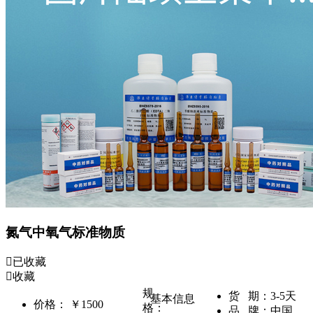
氮气中氧气标准物质
已收藏
收藏
规
货 期：
3-5天
基本信息
价格：
￥1500
格：
品 牌：
中国