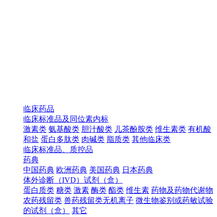
临床药品
临床标准品及同位素内标
激素类
氨基酸类
胆汁酸类
儿茶酚胺类
维生素类
有机酸
和盐
蛋白多肽类
肉碱类
脂质类
其他临床类
临床标准品、质控品
药典
中国药典
欧洲药典
美国药典
日本药典
体外诊断（IVD）试剂（盒）
蛋白质类
糖类
激素
酶类
酯类
维生素
药物及药物代谢物
农药残留类
兽药残留类无机离子
微生物鉴别或药敏试验
的试剂（盒）
其它