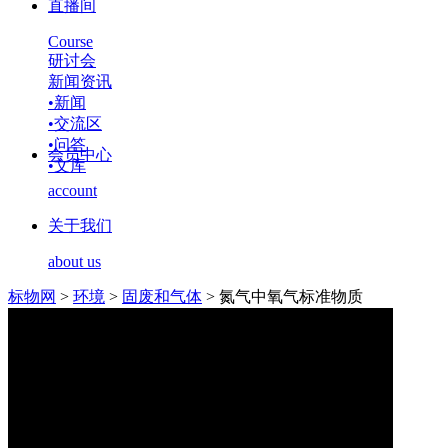
直播间
Course
研讨会
新闻资讯
•
新闻
•
交流区
•
问答
会员中心
•
文库
account
关于我们
about us
标物网
>
环境
>
固废和气体
>
氮气中氧气标准物质