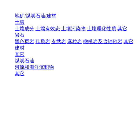
地矿/煤炭石油/建材
土壤
土壤成分
土壤有效态
土壤污染物
土壤理化性质
其它
岩石
黑色页岩
硅质岩
玄武岩
麻粒岩
橄榄岩及含铀砂岩
其它
建材
其它
煤炭石油
河流和海洋沉积物
其它