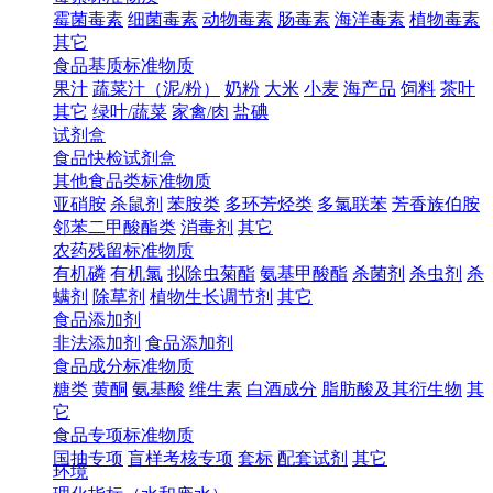
霉菌毒素
细菌毒素
动物毒素
肠毒素
海洋毒素
植物毒素
其它
食品基质标准物质
果汁
蔬菜汁（泥/粉）
奶粉
大米
小麦
海产品
饲料
茶叶
其它
绿叶/蔬菜
家禽/肉
盐碘
试剂盒
食品快检试剂盒
其他食品类标准物质
亚硝胺
杀鼠剂
苯胺类
多环芳烃类
多氯联苯
芳香族伯胺
邻苯二甲酸酯类
消毒剂
其它
农药残留标准物质
有机磷
有机氯
拟除虫菊酯
氨基甲酸酯
杀菌剂
杀虫剂
杀
螨剂
除草剂
植物生长调节剂
其它
食品添加剂
非法添加剂
食品添加剂
食品成分标准物质
糖类
黄酮
氨基酸
维生素
白酒成分
脂肪酸及其衍生物
其
它
食品专项标准物质
国抽专项
盲样考核专项
套标
配套试剂
其它
环境