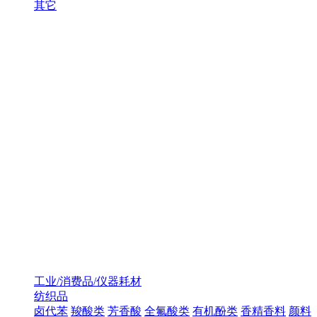
其它
工业/消费品/仪器耗材
纺织品
卤代苯
羧酸类
芳香酸
全氟酸类
有机酚类
香精香料
颜料