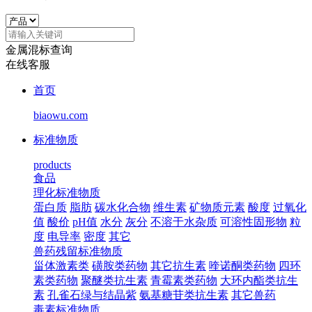
金属混标查询
在线客服
首页
biaowu.com
标准物质
products
食品
理化标准物质
蛋白质
脂肪
碳水化合物
维生素
矿物质元素
酸度
过氧化
值
酸价
pH值
水分
灰分
不溶于水杂质
可溶性固形物
粒
度
电导率
密度
其它
兽药残留标准物质
甾体激素类
磺胺类药物
其它抗生素
喹诺酮类药物
四环
素类药物
聚醚类抗生素
青霉素类药物
大环内酯类抗生
素
孔雀石绿与结晶紫
氨基糖苷类抗生素
其它兽药
毒素标准物质