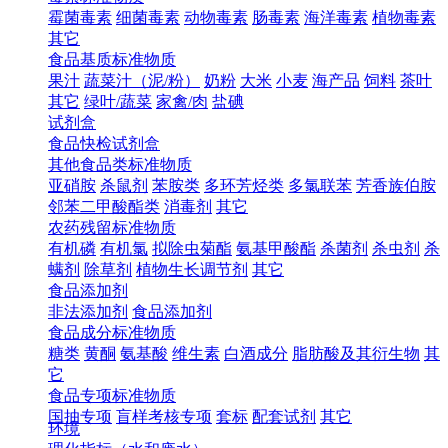
霉菌毒素
细菌毒素
动物毒素
肠毒素
海洋毒素
植物毒素
其它
食品基质标准物质
果汁
蔬菜汁（泥/粉）
奶粉
大米
小麦
海产品
饲料
茶叶
其它
绿叶/蔬菜
家禽/肉
盐碘
试剂盒
食品快检试剂盒
其他食品类标准物质
亚硝胺
杀鼠剂
苯胺类
多环芳烃类
多氯联苯
芳香族伯胺
邻苯二甲酸酯类
消毒剂
其它
农药残留标准物质
有机磷
有机氯
拟除虫菊酯
氨基甲酸酯
杀菌剂
杀虫剂
杀
螨剂
除草剂
植物生长调节剂
其它
食品添加剂
非法添加剂
食品添加剂
食品成分标准物质
糖类
黄酮
氨基酸
维生素
白酒成分
脂肪酸及其衍生物
其
它
食品专项标准物质
国抽专项
盲样考核专项
套标
配套试剂
其它
环境