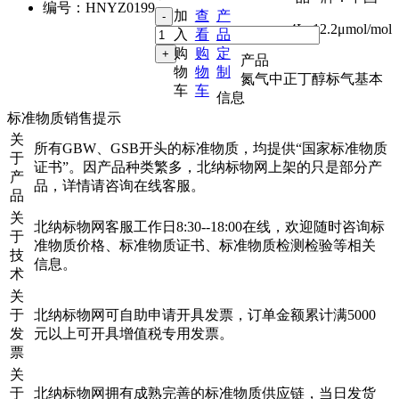
编号：
HNYZ0199
加
查
产
4L
,
12.2μmol/mol
入
看
品
购
购
定
产品
物
物
制
氮气中正丁醇标气基本
车
车
信息
标准物质销售提示
关
所有GBW、GSB开头的标准物质，均提供“国家标准物质
于
证书”。因产品种类繁多，北纳标物网上架的只是部分产
产
品，详情请咨询在线客服。
品
关
北纳标物网客服工作日8:30--18:00在线，欢迎随时咨询标
于
准物质价格、标准物质证书、标准物质检测检验等相关
技
信息。
术
关
于
北纳标物网可自助申请开具发票，订单金额累计满5000
发
元以上可开具增值税专用发票。
票
关
于
北纳标物网拥有成熟完善的标准物质供应链，当日发货