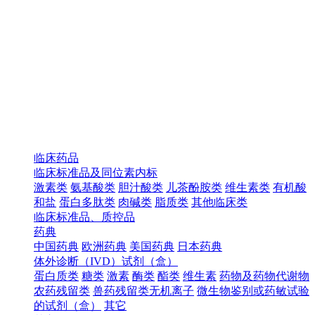
临床药品
临床标准品及同位素内标
激素类
氨基酸类
胆汁酸类
儿茶酚胺类
维生素类
有机酸
和盐
蛋白多肽类
肉碱类
脂质类
其他临床类
临床标准品、质控品
药典
中国药典
欧洲药典
美国药典
日本药典
体外诊断（IVD）试剂（盒）
蛋白质类
糖类
激素
酶类
酯类
维生素
药物及药物代谢物
农药残留类
兽药残留类无机离子
微生物鉴别或药敏试验
的试剂（盒）
其它