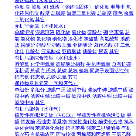
理化指标（水和废水）
色度
臭
浊度
pH
残渣（溶解性固体）
矿化度
电导率
氧
化还原电位
酸度
总碱度
游离二氧化碳
总硬度
颜色
余氯
二氧化氯
其它
无机非金属（水和废水）
单标溶液
混标溶液
硫化物
氰化物
硫酸盐
硼
游离氯
总
氯
氯化物
氟化物
碘化物
溴化物
氯酸盐
高氯酸盐
溴酸
盐
磷酸盐
硝酸盐
硝酸盐氮
亚硝酸盐
卤代乙酸
硅
二氧
化硅
硅酸盐
亚氯酸盐
亚硫酸盐
碘酸盐
尿素
其它
有机污染综合指标（水和废水）
溶解氧
化学需氧量
高锰酸盐指数
生化需氧量
总有机碳
无机碳
总碳
凯氏氮
总磷
总氮
氨氮
阴离子表面活性剂
硝态氮
铵态氮
总磷/总氮
其它
颗粒物及其元素（气和废气）
单组份
多组分
滤膜中汞
滤膜中铅
滤膜中砷
滤膜中硒
滤
膜中铬
滤膜中锑
滤膜中铍
滤膜中铁
滤膜中铜
滤膜中锰
滤膜中镍
其它
有机污染物（水和气）
挥发性有机污染物（VOCs）
半挥发性有机物污染物
甲
醛
挥发酚
石油类
苯系物
挥发性卤代烃
酚类化合物
氯苯
类化合物
苯胺类化合物
硝基苯类
邻苯二甲酸酯类
有机
氯农药
有机磷农药
阿特拉津
丙烯腈和丙烯醛
三氯乙醛