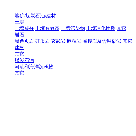
地矿/煤炭石油/建材
土壤
土壤成分
土壤有效态
土壤污染物
土壤理化性质
其它
岩石
黑色页岩
硅质岩
玄武岩
麻粒岩
橄榄岩及含铀砂岩
其它
建材
其它
煤炭石油
河流和海洋沉积物
其它