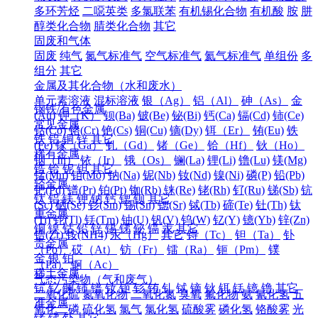
多环芳烃
二噁英类
多氯联苯
有机锡化合物
有机酸
胺
肼
醇类化合物
腈类化合物
其它
固废和气体
固废
纯气
氮气标准气
空气标准气
氦气标准气
单组份
多
组分
其它
金属及其化合物（水和废水）
单元素溶液
混标溶液
银（Ag）
铝（Al）
砷（As）
金
钢铁/有色金属
(Au)
钾（K）
钡(Ba)
铍(Be)
铋(Bi)
钙(Ca)
镉(Cd)
铈(Ce)
常见金属
钴(Co)
铬(Cr)
铯(Cs)
铜(Cu)
镝(Dy)
铒（Er）
铕(Eu)
铁
铁
铝
铜
锌
其它
(Fe)
镓（Ga）
钆（Gd）
锗（Ge）
铪（Hf）
钬（Ho）
稀有金属
铟（In）
铱（Ir）
锇（Os）
镧(La)
锂(Li)
镥(Lu)
镁(Mg)
锆
铪
铌
钽
其它
锰(Mn)
钼(Mo)
钠(Na)
铌(Nb)
钕(Nd)
镍(Ni)
磷(P)
铅(Pb)
轻金属
钯(Pd)
镨(Pr)
铂(Pt)
铷(Rb)
铼(Re)
铑(Rh)
钌(Ru)
锑(Sb)
钪
钛
铝
镁
钾
钠
钙
锶
钡
其它
(Sc)
硒(Se)
钐(Sm)
锡(Sn)
锶(Sr)
铽(Tb)
碲(Te)
钍(Th)
钛
重金属
(Ti)
铊(Tl)
铥(Tm)
铀(U)
钒(V)
钨(W)
钇(Y)
镱(Yb)
锌(Zn)
铜
镍
钴
铅
锌
锡
锑
铋
镉
汞
其它
锆(Zr)
铵(NH4)
汞（Hg）
其它
锝（Tc）
钽（Ta）
钋
贵金属
（Po）
砹（At）
钫（Fr）
镭（Ra）
钷（Pm）
镤
金
银
铂
（Pa）
锕（Ac）
稀土金属
气态污染物（气和废气）
钪
钇
镧
铈
镨
钕
钷
钐
铕
钆
铽
镝
钬
铒
铥
镱
镥
其它
二氧化硫
氮氧化物
二氧化氮
臭氧
氟化物
氨
氰化氢
五
准金属
氧化二磷
硫化氢
氯气
氯化氢
硫酸雾
磷化氢
铬酸雾
光
锗
锑
钋
其它