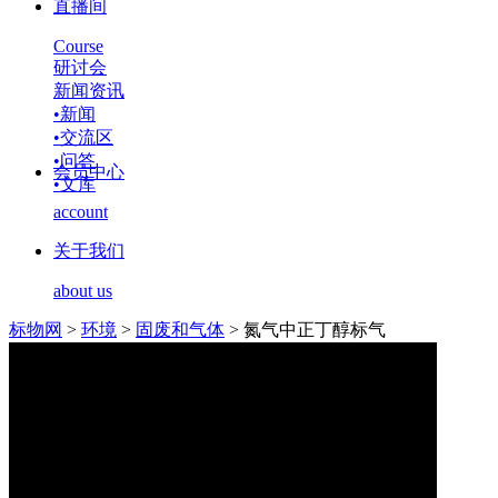
直播间
Course
研讨会
新闻资讯
•
新闻
•
交流区
•
问答
会员中心
•
文库
account
关于我们
about us
标物网
>
环境
>
固废和气体
>
氮气中正丁醇标气