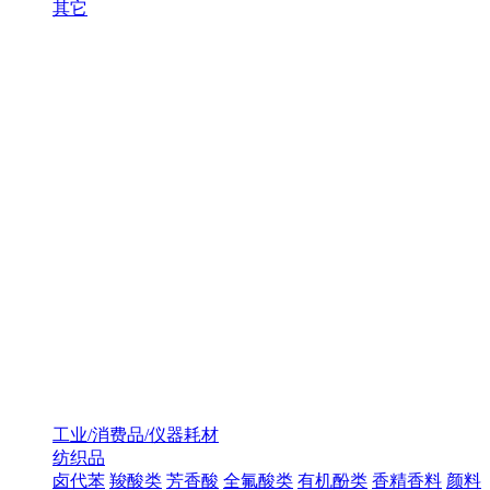
其它
工业/消费品/仪器耗材
纺织品
卤代苯
羧酸类
芳香酸
全氟酸类
有机酚类
香精香料
颜料