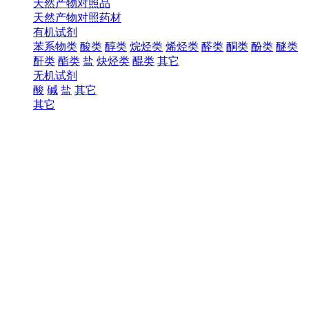
天然产物对照品
天然产物对照药材
有机试剂
苯系物类
酸类
醇类
烷烃类
烯烃类
醛类
酮类
酚类
醚类
酐类
酯类
盐
炔烃类
醌类
其它
无机试剂
酸
碱
盐
其它
其它