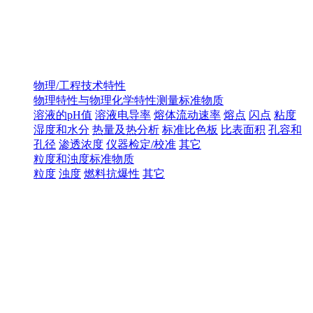
物理/工程技术特性
物理特性与物理化学特性测量标准物质
溶液的pH值
溶液电导率
熔体流动速率
熔点
闪点
粘度
湿度和水分
热量及热分析
标准比色板
比表面积
孔容和
孔径
渗透浓度
仪器检定/校准
其它
粒度和浊度标准物质
粒度
浊度
燃料抗爆性
其它