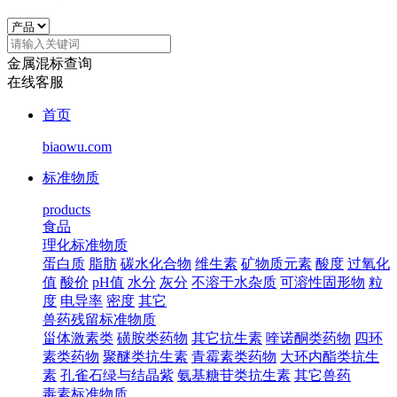
金属混标查询
在线客服
首页
biaowu.com
标准物质
products
食品
理化标准物质
蛋白质
脂肪
碳水化合物
维生素
矿物质元素
酸度
过氧化
值
酸价
pH值
水分
灰分
不溶于水杂质
可溶性固形物
粒
度
电导率
密度
其它
兽药残留标准物质
甾体激素类
磺胺类药物
其它抗生素
喹诺酮类药物
四环
素类药物
聚醚类抗生素
青霉素类药物
大环内酯类抗生
素
孔雀石绿与结晶紫
氨基糖苷类抗生素
其它兽药
毒素标准物质