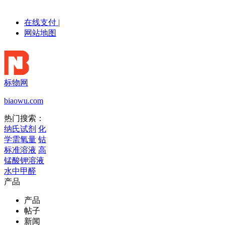
在线支付
|
网站地图
标物网
biaowu.com
热门搜索：
纳氏试剂
化
学需氧量
钴
标准溶液
高
锰酸钾溶液
水中甲醛
产品
产品
帖子
新闻