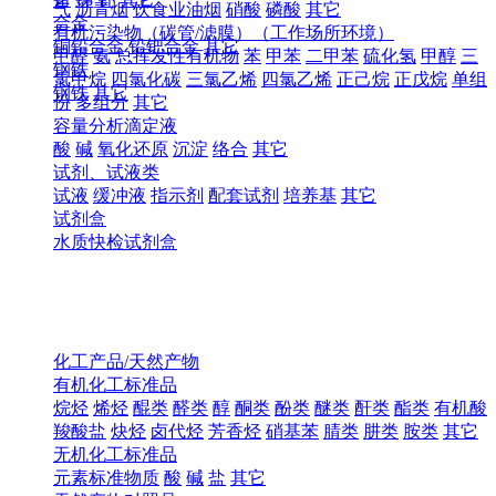
气
沥青烟
饮食业油烟
硝酸
磷酸
其它
合金
有机污染物（碳管/滤膜）（工作场所环境）
铜铅合金
铅钯合金
其它
甲醛
氨
总挥发性有机物
苯
甲苯
二甲苯
硫化氢
甲醇
三
钢铁
氯甲烷
四氯化碳
三氯乙烯
四氯乙烯
正己烷
正戊烷
单组
钢铁
其它
份
多组分
其它
容量分析滴定液
酸
碱
氧化还原
沉淀
络合
其它
试剂、试液类
试液
缓冲液
指示剂
配套试剂
培养基
其它
试剂盒
水质快检试剂盒
化工产品/天然产物
有机化工标准品
烷烃
烯烃
醌类
醛类
醇
酮类
酚类
醚类
酐类
酯类
有机酸
羧酸盐
炔烃
卤代烃
芳香烃
硝基苯
腈类
肼类
胺类
其它
无机化工标准品
元素标准物质
酸
碱
盐
其它