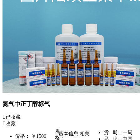
氮气中正丁醇标气
已收藏
收藏
规
货 期：
一周
基本信息
相关
价格：
￥1500
格：
品 牌：
中国