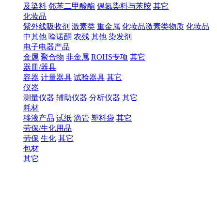
及染料
邻苯二甲酸酯
偶氮染料与苯胺
其它
化妆品
紫外线吸收剂
激素类
重金属
化妆品激素类物质
化妆品
中其他
喹诺酮
农残
其他
染发剂
电子电器产品
金属
聚合物
非金属
ROHS专项
其它
器皿/器具
容器
计量器具
试验器具
其它
仪器
测量仪器
辅助仪器
分析仪器
其它
耗材
移液产品
试纸
滴管
塑料袋
其它
劳保/生化用品
劳保
生化
其它
包材
其它