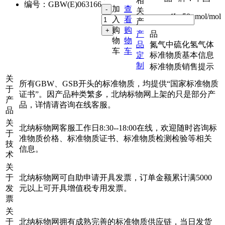
相
编号：
GBW(E)063166
加
查
关
4L
,
50μmol/mol
入
看
产
购
购
产
品
物
物
品
氮气中硫化氢气体
车
车
定
标准物质基本信息
制
标准物质销售提示
关
所有GBW、GSB开头的标准物质，均提供“国家标准物质
于
证书”。因产品种类繁多，北纳标物网上架的只是部分产
产
品，详情请咨询在线客服。
品
关
北纳标物网客服工作日8:30--18:00在线，欢迎随时咨询标
于
准物质价格、标准物质证书、标准物质检测检验等相关
技
信息。
术
关
于
北纳标物网可自助申请开具发票，订单金额累计满5000
发
元以上可开具增值税专用发票。
票
关
于
北纳标物网拥有成熟完善的标准物质供应链，当日发货