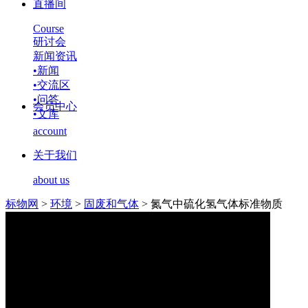
直播间
Course
研讨会
新闻资讯
•
新闻
•
交流区
•
问答
会员中心
•
文库
account
关于我们
about us
标物网
>
环境
>
固废和气体
>
氮气中硫化氢气体标准物质