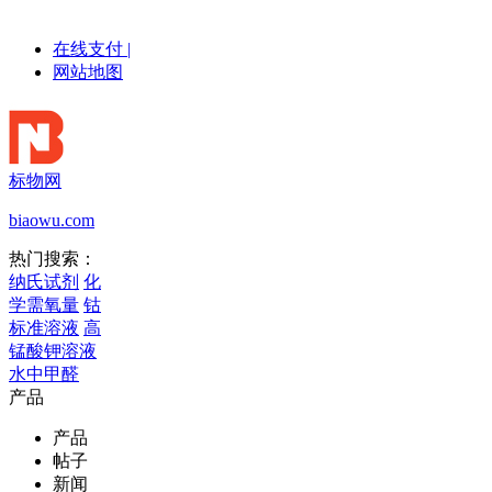
在线支付
|
网站地图
标物网
biaowu.com
热门搜索：
纳氏试剂
化
学需氧量
钴
标准溶液
高
锰酸钾溶液
水中甲醛
产品
产品
帖子
新闻