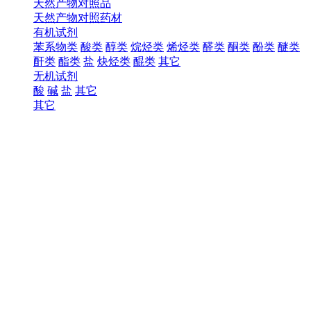
天然产物对照品
天然产物对照药材
有机试剂
苯系物类
酸类
醇类
烷烃类
烯烃类
醛类
酮类
酚类
醚类
酐类
酯类
盐
炔烃类
醌类
其它
无机试剂
酸
碱
盐
其它
其它