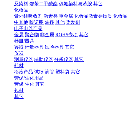
及染料
邻苯二甲酸酯
偶氮染料与苯胺
其它
化妆品
紫外线吸收剂
激素类
重金属
化妆品激素类物质
化妆品
中其他
喹诺酮
农残
其他
染发剂
电子电器产品
金属
聚合物
非金属
ROHS专项
其它
器皿/器具
容器
计量器具
试验器具
其它
仪器
测量仪器
辅助仪器
分析仪器
其它
耗材
移液产品
试纸
滴管
塑料袋
其它
劳保/生化用品
劳保
生化
其它
包材
其它