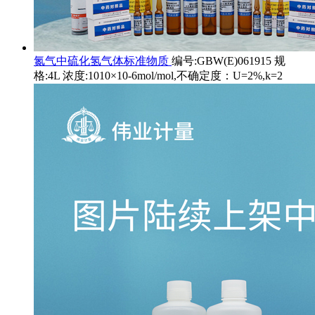
氮气中硫化氢气体标准物质
编号:GBW(E)061915 规
格:4L 浓度:1010×10-6mol/mol,不确定度：U=2%,k=2