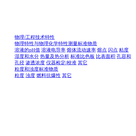
物理/工程技术特性
物理特性与物理化学特性测量标准物质
溶液的pH值
溶液电导率
熔体流动速率
熔点
闪点
粘度
湿度和水分
热量及热分析
标准比色板
比表面积
孔容和
孔径
渗透浓度
仪器检定/校准
其它
粒度和浊度标准物质
粒度
浊度
燃料抗爆性
其它