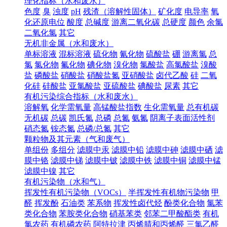
理化指标（水和废水）
色度
臭
浊度
pH
残渣（溶解性固体）
矿化度
电导率
氧
化还原电位
酸度
总碱度
游离二氧化碳
总硬度
颜色
余氯
二氧化氯
其它
无机非金属（水和废水）
单标溶液
混标溶液
硫化物
氰化物
硫酸盐
硼
游离氯
总
氯
氯化物
氟化物
碘化物
溴化物
氯酸盐
高氯酸盐
溴酸
盐
磷酸盐
硝酸盐
硝酸盐氮
亚硝酸盐
卤代乙酸
硅
二氧
化硅
硅酸盐
亚氯酸盐
亚硫酸盐
碘酸盐
尿素
其它
有机污染综合指标（水和废水）
溶解氧
化学需氧量
高锰酸盐指数
生化需氧量
总有机碳
无机碳
总碳
凯氏氮
总磷
总氮
氨氮
阴离子表面活性剂
硝态氮
铵态氮
总磷/总氮
其它
颗粒物及其元素（气和废气）
单组份
多组分
滤膜中汞
滤膜中铅
滤膜中砷
滤膜中硒
滤
膜中铬
滤膜中锑
滤膜中铍
滤膜中铁
滤膜中铜
滤膜中锰
滤膜中镍
其它
有机污染物（水和气）
挥发性有机污染物（VOCs）
半挥发性有机物污染物
甲
醛
挥发酚
石油类
苯系物
挥发性卤代烃
酚类化合物
氯苯
类化合物
苯胺类化合物
硝基苯类
邻苯二甲酸酯类
有机
氯农药
有机磷农药
阿特拉津
丙烯腈和丙烯醛
三氯乙醛