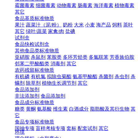
霉菌毒素
细菌毒素
动物毒素
肠毒素
海洋毒素
植物毒素
其它
食品基质标准物质
果汁
蔬菜汁（泥/粉）
奶粉
大米
小麦
海产品
饲料
茶叶
其它
绿叶/蔬菜
家禽/肉
盐碘
试剂盒
食品快检试剂盒
其他食品类标准物质
亚硝胺
杀鼠剂
苯胺类
多环芳烃类
多氯联苯
芳香族伯胺
邻苯二甲酸酯类
消毒剂
其它
农药残留标准物质
有机磷
有机氯
拟除虫菊酯
氨基甲酸酯
杀菌剂
杀虫剂
杀
螨剂
除草剂
植物生长调节剂
其它
食品添加剂
非法添加剂
食品添加剂
食品成分标准物质
糖类
黄酮
氨基酸
维生素
白酒成分
脂肪酸及其衍生物
其
它
食品专项标准物质
国抽专项
盲样考核专项
套标
配套试剂
其它
环境