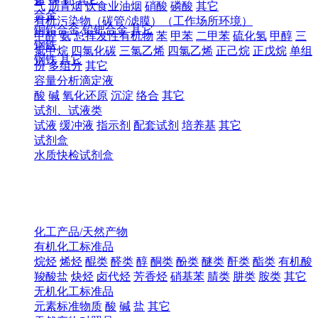
气
沥青烟
饮食业油烟
硝酸
磷酸
其它
合金
有机污染物（碳管/滤膜）（工作场所环境）
铜铅合金
铅钯合金
其它
甲醛
氨
总挥发性有机物
苯
甲苯
二甲苯
硫化氢
甲醇
三
钢铁
氯甲烷
四氯化碳
三氯乙烯
四氯乙烯
正己烷
正戊烷
单组
钢铁
其它
份
多组分
其它
容量分析滴定液
酸
碱
氧化还原
沉淀
络合
其它
试剂、试液类
试液
缓冲液
指示剂
配套试剂
培养基
其它
试剂盒
水质快检试剂盒
化工产品/天然产物
有机化工标准品
烷烃
烯烃
醌类
醛类
醇
酮类
酚类
醚类
酐类
酯类
有机酸
羧酸盐
炔烃
卤代烃
芳香烃
硝基苯
腈类
肼类
胺类
其它
无机化工标准品
元素标准物质
酸
碱
盐
其它