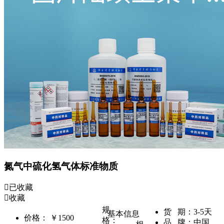
氮气中硫化氢气体标准物质
已收藏
收藏
规
货 期：
3-5天
基本信息
价格：
￥1500
格：
品 牌：
中国