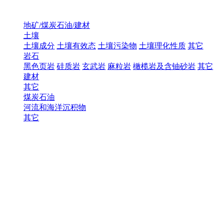
地矿/煤炭石油/建材
土壤
土壤成分
土壤有效态
土壤污染物
土壤理化性质
其它
岩石
黑色页岩
硅质岩
玄武岩
麻粒岩
橄榄岩及含铀砂岩
其它
建材
其它
煤炭石油
河流和海洋沉积物
其它