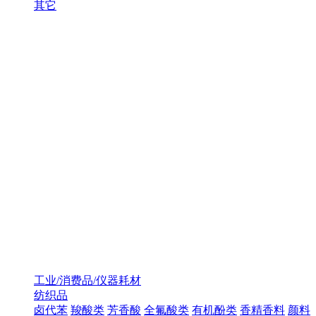
其它
工业/消费品/仪器耗材
纺织品
卤代苯
羧酸类
芳香酸
全氟酸类
有机酚类
香精香料
颜料