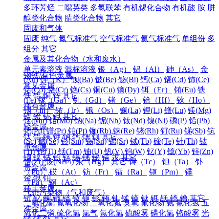
多环芳烃
二噁英类
多氯联苯
有机锡化合物
有机酸
胺
肼
醇类化合物
腈类化合物
其它
固废和气体
固废
纯气
氮气标准气
空气标准气
氦气标准气
单组份
多
组分
其它
金属及其化合物（水和废水）
单元素溶液
混标溶液
银（Ag）
铝（Al）
砷（As）
金
钢铁/有色金属
(Au)
钾（K）
钡(Ba)
铍(Be)
铋(Bi)
钙(Ca)
镉(Cd)
铈(Ce)
常见金属
钴(Co)
铬(Cr)
铯(Cs)
铜(Cu)
镝(Dy)
铒（Er）
铕(Eu)
铁
铁
铝
铜
锌
其它
(Fe)
镓（Ga）
钆（Gd）
锗（Ge）
铪（Hf）
钬（Ho）
稀有金属
铟（In）
铱（Ir）
锇（Os）
镧(La)
锂(Li)
镥(Lu)
镁(Mg)
锆
铪
铌
钽
其它
锰(Mn)
钼(Mo)
钠(Na)
铌(Nb)
钕(Nd)
镍(Ni)
磷(P)
铅(Pb)
轻金属
钯(Pd)
镨(Pr)
铂(Pt)
铷(Rb)
铼(Re)
铑(Rh)
钌(Ru)
锑(Sb)
钪
钛
铝
镁
钾
钠
钙
锶
钡
其它
(Sc)
硒(Se)
钐(Sm)
锡(Sn)
锶(Sr)
铽(Tb)
碲(Te)
钍(Th)
钛
重金属
(Ti)
铊(Tl)
铥(Tm)
铀(U)
钒(V)
钨(W)
钇(Y)
镱(Yb)
锌(Zn)
铜
镍
钴
铅
锌
锡
锑
铋
镉
汞
其它
锆(Zr)
铵(NH4)
汞（Hg）
其它
锝（Tc）
钽（Ta）
钋
贵金属
（Po）
砹（At）
钫（Fr）
镭（Ra）
钷（Pm）
镤
金
银
铂
（Pa）
锕（Ac）
稀土金属
气态污染物（气和废气）
钪
钇
镧
铈
镨
钕
钷
钐
铕
钆
铽
镝
钬
铒
铥
镱
镥
其它
二氧化硫
氮氧化物
二氧化氮
臭氧
氟化物
氨
氰化氢
五
准金属
氧化二磷
硫化氢
氯气
氯化氢
硫酸雾
磷化氢
铬酸雾
光
锗
锑
钋
其它