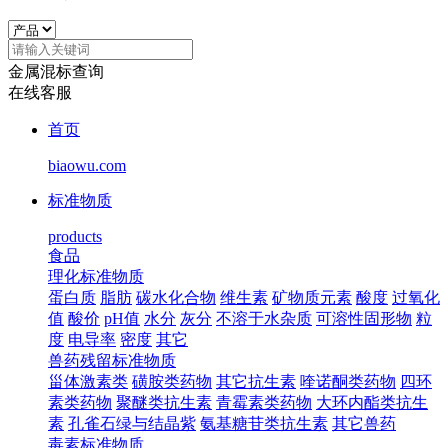
金属混标查询
在线客服
首页
biaowu.com
标准物质
products
食品
理化标准物质
蛋白质
脂肪
碳水化合物
维生素
矿物质元素
酸度
过氧化
值
酸价
pH值
水分
灰分
不溶于水杂质
可溶性固形物
粒
度
电导率
密度
其它
兽药残留标准物质
甾体激素类
磺胺类药物
其它抗生素
喹诺酮类药物
四环
素类药物
聚醚类抗生素
青霉素类药物
大环内酯类抗生
素
孔雀石绿与结晶紫
氨基糖苷类抗生素
其它兽药
毒素标准物质