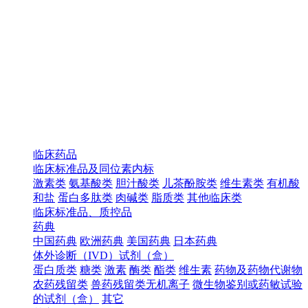
临床药品
临床标准品及同位素内标
激素类
氨基酸类
胆汁酸类
儿茶酚胺类
维生素类
有机酸
和盐
蛋白多肽类
肉碱类
脂质类
其他临床类
临床标准品、质控品
药典
中国药典
欧洲药典
美国药典
日本药典
体外诊断（IVD）试剂（盒）
蛋白质类
糖类
激素
酶类
酯类
维生素
药物及药物代谢物
农药残留类
兽药残留类无机离子
微生物鉴别或药敏试验
的试剂（盒）
其它