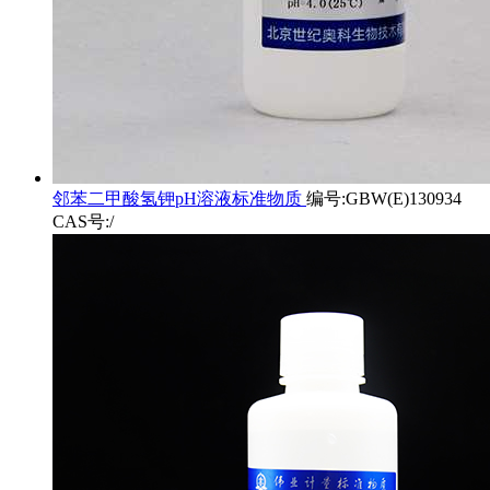
邻苯二甲酸氢钾pH溶液标准物质
编号:GBW(E)130934
CAS号:/