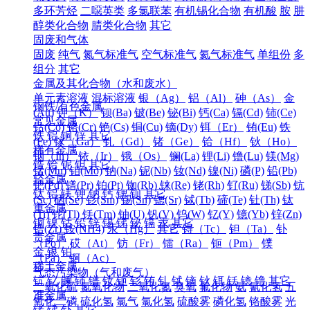
多环芳烃
二噁英类
多氯联苯
有机锡化合物
有机酸
胺
肼
醇类化合物
腈类化合物
其它
固废和气体
固废
纯气
氮气标准气
空气标准气
氦气标准气
单组份
多
组分
其它
金属及其化合物（水和废水）
单元素溶液
混标溶液
银（Ag）
铝（Al）
砷（As）
金
钢铁/有色金属
(Au)
钾（K）
钡(Ba)
铍(Be)
铋(Bi)
钙(Ca)
镉(Cd)
铈(Ce)
常见金属
钴(Co)
铬(Cr)
铯(Cs)
铜(Cu)
镝(Dy)
铒（Er）
铕(Eu)
铁
铁
铝
铜
锌
其它
(Fe)
镓（Ga）
钆（Gd）
锗（Ge）
铪（Hf）
钬（Ho）
稀有金属
铟（In）
铱（Ir）
锇（Os）
镧(La)
锂(Li)
镥(Lu)
镁(Mg)
锆
铪
铌
钽
其它
锰(Mn)
钼(Mo)
钠(Na)
铌(Nb)
钕(Nd)
镍(Ni)
磷(P)
铅(Pb)
轻金属
钯(Pd)
镨(Pr)
铂(Pt)
铷(Rb)
铼(Re)
铑(Rh)
钌(Ru)
锑(Sb)
钪
钛
铝
镁
钾
钠
钙
锶
钡
其它
(Sc)
硒(Se)
钐(Sm)
锡(Sn)
锶(Sr)
铽(Tb)
碲(Te)
钍(Th)
钛
重金属
(Ti)
铊(Tl)
铥(Tm)
铀(U)
钒(V)
钨(W)
钇(Y)
镱(Yb)
锌(Zn)
铜
镍
钴
铅
锌
锡
锑
铋
镉
汞
其它
锆(Zr)
铵(NH4)
汞（Hg）
其它
锝（Tc）
钽（Ta）
钋
贵金属
（Po）
砹（At）
钫（Fr）
镭（Ra）
钷（Pm）
镤
金
银
铂
（Pa）
锕（Ac）
稀土金属
气态污染物（气和废气）
钪
钇
镧
铈
镨
钕
钷
钐
铕
钆
铽
镝
钬
铒
铥
镱
镥
其它
二氧化硫
氮氧化物
二氧化氮
臭氧
氟化物
氨
氰化氢
五
准金属
氧化二磷
硫化氢
氯气
氯化氢
硫酸雾
磷化氢
铬酸雾
光
锗
锑
钋
其它