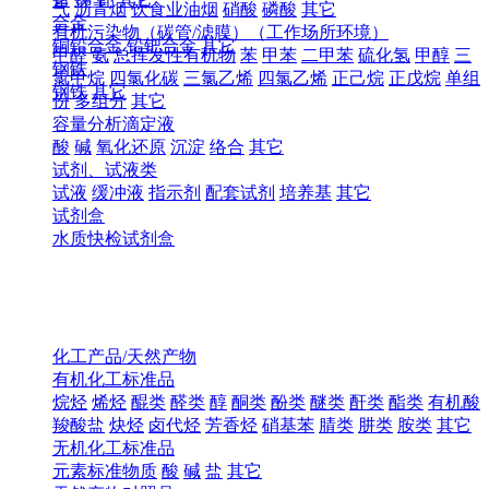
气
沥青烟
饮食业油烟
硝酸
磷酸
其它
合金
有机污染物（碳管/滤膜）（工作场所环境）
铜铅合金
铅钯合金
其它
甲醛
氨
总挥发性有机物
苯
甲苯
二甲苯
硫化氢
甲醇
三
钢铁
氯甲烷
四氯化碳
三氯乙烯
四氯乙烯
正己烷
正戊烷
单组
钢铁
其它
份
多组分
其它
容量分析滴定液
酸
碱
氧化还原
沉淀
络合
其它
试剂、试液类
试液
缓冲液
指示剂
配套试剂
培养基
其它
试剂盒
水质快检试剂盒
化工产品/天然产物
有机化工标准品
烷烃
烯烃
醌类
醛类
醇
酮类
酚类
醚类
酐类
酯类
有机酸
羧酸盐
炔烃
卤代烃
芳香烃
硝基苯
腈类
肼类
胺类
其它
无机化工标准品
元素标准物质
酸
碱
盐
其它