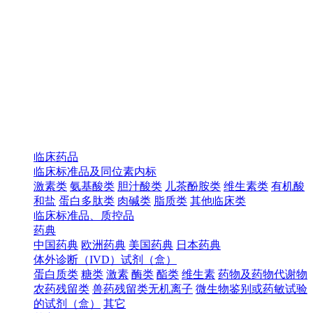
临床药品
临床标准品及同位素内标
激素类
氨基酸类
胆汁酸类
儿茶酚胺类
维生素类
有机酸
和盐
蛋白多肽类
肉碱类
脂质类
其他临床类
临床标准品、质控品
药典
中国药典
欧洲药典
美国药典
日本药典
体外诊断（IVD）试剂（盒）
蛋白质类
糖类
激素
酶类
酯类
维生素
药物及药物代谢物
农药残留类
兽药残留类无机离子
微生物鉴别或药敏试验
的试剂（盒）
其它