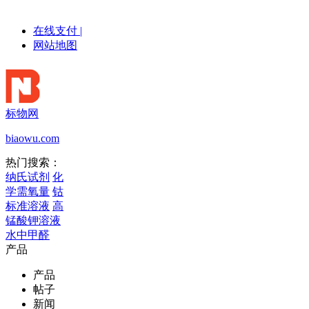
在线支付
|
网站地图
标物网
biaowu.com
热门搜索：
纳氏试剂
化
学需氧量
钴
标准溶液
高
锰酸钾溶液
水中甲醛
产品
产品
帖子
新闻