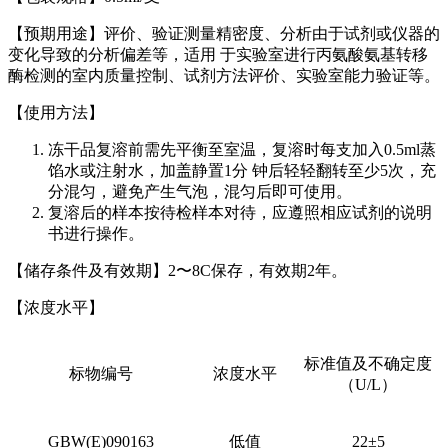
【预期用途】评价、验证测量精密度、分析由于试剂或仪器的
变化导致的分析偏差等，适用 于实验室进行丙氨酸氨基转移
酶检测的室内质量控制、试剂方法评价、实验室能力验证等。
【使用方法】
冻干品复溶前需先平衡至室温，复溶时每支加入0.5ml蒸
馅水或注射水，加盖静置1分 钟后轻轻翻转至少5次，充
分混匀，避免产生气泡，混匀后即可使用。
复溶后的样本按待检样本对待，应遵照相应试剂的说明
书进行操作。
【储存条件及有效期】2〜8C保存，有效期2年。
【浓度水平】
标准值及不确定度
标物编号
浓度水平
（U/L）
GBW(E)090163
低值
22±5