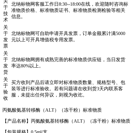
关
北纳标物网客服工作日8:30--18:00在线，欢迎随时咨询标
于
准物质价格、标准物质证书、标准物质检测检验等相关
技
信息。
术
关
于
北纳标物网可自助申请开具发票，订单金额累计满5000
发
元以上可开具增值税专用发票。
票
关
于
北纳标物网拥有成熟完善的标准物质供应链，当日发货
发
率达80%以上。
货
关
买方收到产品后请立即对标准物质数量、规格型号、包
于
装等进行标准验收。若有问题请在收到货3天内联系客
验
服，未提出任何异议，则视为收讫。
收
丙氨酸氨基转移酶（ALT）（冻干粉）标准物质
【产品名称】丙氨酸氨基转移酶（ALT）（冻干粉）标准物质
【包装规格】0.5ml/支