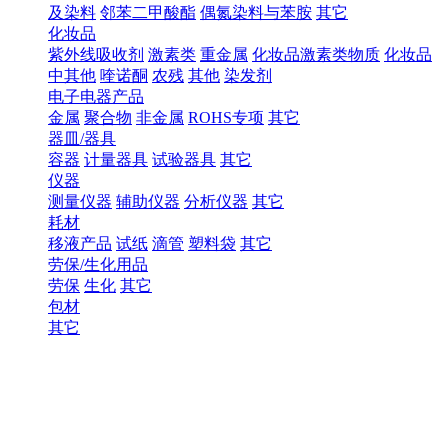
及染料
邻苯二甲酸酯
偶氮染料与苯胺
其它
化妆品
紫外线吸收剂
激素类
重金属
化妆品激素类物质
化妆品
中其他
喹诺酮
农残
其他
染发剂
电子电器产品
金属
聚合物
非金属
ROHS专项
其它
器皿/器具
容器
计量器具
试验器具
其它
仪器
测量仪器
辅助仪器
分析仪器
其它
耗材
移液产品
试纸
滴管
塑料袋
其它
劳保/生化用品
劳保
生化
其它
包材
其它