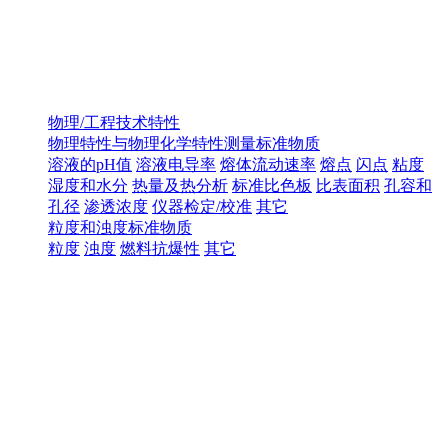
物理/工程技术特性
物理特性与物理化学特性测量标准物质
溶液的pH值
溶液电导率
熔体流动速率
熔点
闪点
粘度
湿度和水分
热量及热分析
标准比色板
比表面积
孔容和
孔径
渗透浓度
仪器检定/校准
其它
粒度和浊度标准物质
粒度
浊度
燃料抗爆性
其它