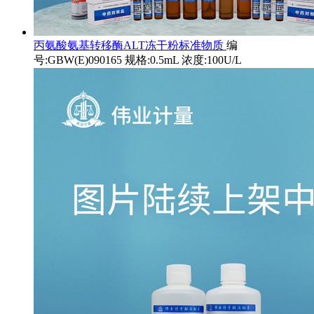
丙氨酸氨基转移酶ALT冻干粉标准物质
编
号:GBW(E)090165 规格:0.5mL 浓度:100U/L