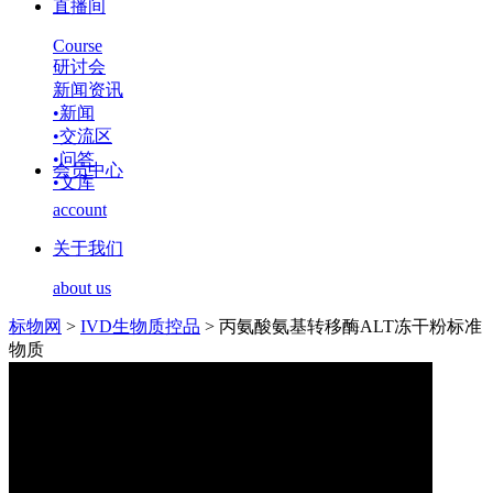
直播间
Course
研讨会
新闻资讯
•
新闻
•
交流区
•
问答
会员中心
•
文库
account
关于我们
about us
标物网
>
IVD生物质控品
>
丙氨酸氨基转移酶ALT冻干粉标准
物质