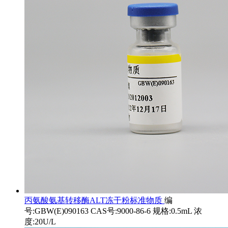
丙氨酸氨基转移酶ALT冻干粉标准物质
编
号:GBW(E)090163 CAS号:9000-86-6 规格:0.5mL 浓
度:20U/L