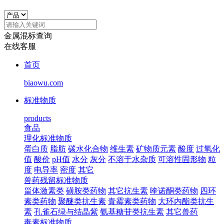
金属混标查询
在线客服
首页
biaowu.com
标准物质
products
食品
理化标准物质
蛋白质
脂肪
碳水化合物
维生素
矿物质元素
酸度
过氧化
值
酸价
pH值
水分
灰分
不溶于水杂质
可溶性固形物
粒
度
电导率
密度
其它
兽药残留标准物质
甾体激素类
磺胺类药物
其它抗生素
喹诺酮类药物
四环
素类药物
聚醚类抗生素
青霉素类药物
大环内酯类抗生
素
孔雀石绿与结晶紫
氨基糖苷类抗生素
其它兽药
毒素标准物质