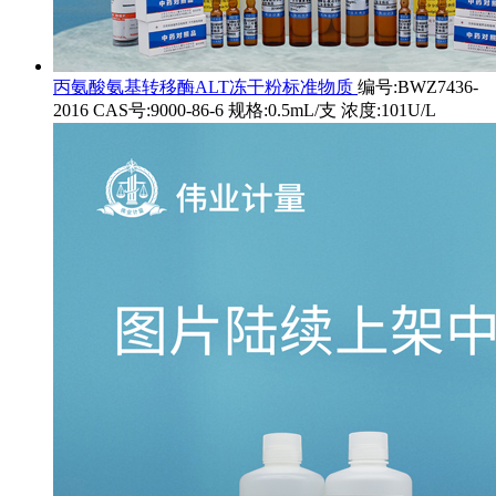
丙氨酸氨基转移酶ALT冻干粉标准物质
编号:BWZ7436-
2016 CAS号:9000-86-6 规格:0.5mL/支 浓度:101U/L