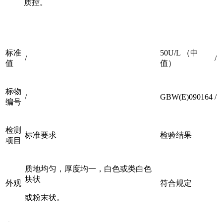
质控。
标准
50U/L （中
/
/
值
值）
标物
/
GBW(E)090164
/
编号
检测
标准要求
检验结果
项目
质地均匀，厚度均一，白色或类白色
块状
外观
符合规定
或粉末状。