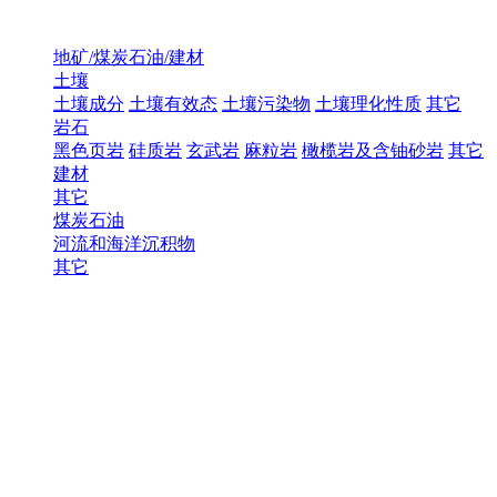
地矿/煤炭石油/建材
土壤
土壤成分
土壤有效态
土壤污染物
土壤理化性质
其它
岩石
黑色页岩
硅质岩
玄武岩
麻粒岩
橄榄岩及含铀砂岩
其它
建材
其它
煤炭石油
河流和海洋沉积物
其它