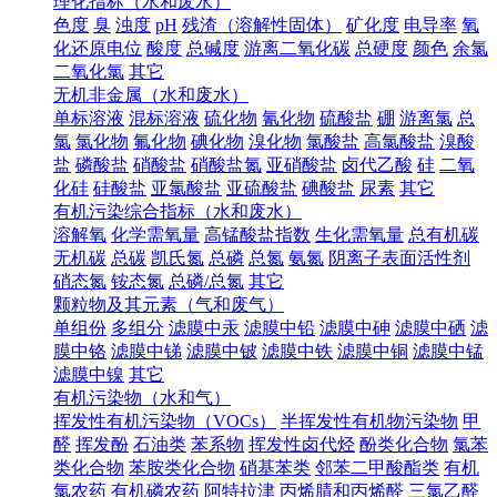
理化指标（水和废水）
色度
臭
浊度
pH
残渣（溶解性固体）
矿化度
电导率
氧
化还原电位
酸度
总碱度
游离二氧化碳
总硬度
颜色
余氯
二氧化氯
其它
无机非金属（水和废水）
单标溶液
混标溶液
硫化物
氰化物
硫酸盐
硼
游离氯
总
氯
氯化物
氟化物
碘化物
溴化物
氯酸盐
高氯酸盐
溴酸
盐
磷酸盐
硝酸盐
硝酸盐氮
亚硝酸盐
卤代乙酸
硅
二氧
化硅
硅酸盐
亚氯酸盐
亚硫酸盐
碘酸盐
尿素
其它
有机污染综合指标（水和废水）
溶解氧
化学需氧量
高锰酸盐指数
生化需氧量
总有机碳
无机碳
总碳
凯氏氮
总磷
总氮
氨氮
阴离子表面活性剂
硝态氮
铵态氮
总磷/总氮
其它
颗粒物及其元素（气和废气）
单组份
多组分
滤膜中汞
滤膜中铅
滤膜中砷
滤膜中硒
滤
膜中铬
滤膜中锑
滤膜中铍
滤膜中铁
滤膜中铜
滤膜中锰
滤膜中镍
其它
有机污染物（水和气）
挥发性有机污染物（VOCs）
半挥发性有机物污染物
甲
醛
挥发酚
石油类
苯系物
挥发性卤代烃
酚类化合物
氯苯
类化合物
苯胺类化合物
硝基苯类
邻苯二甲酸酯类
有机
氯农药
有机磷农药
阿特拉津
丙烯腈和丙烯醛
三氯乙醛