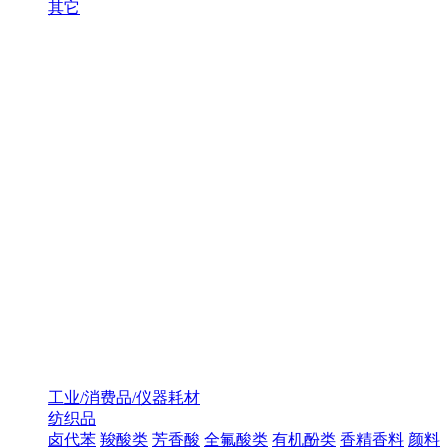
其它
工业/消费品/仪器耗材
纺织品
卤代苯
羧酸类
芳香酸
全氟酸类
有机酚类
香精香料
颜料