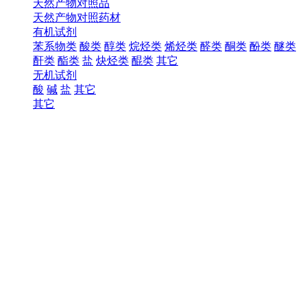
天然产物对照品
天然产物对照药材
有机试剂
苯系物类
酸类
醇类
烷烃类
烯烃类
醛类
酮类
酚类
醚类
酐类
酯类
盐
炔烃类
醌类
其它
无机试剂
酸
碱
盐
其它
其它