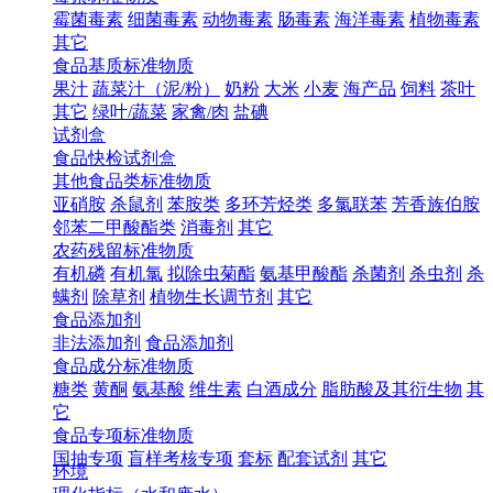
霉菌毒素
细菌毒素
动物毒素
肠毒素
海洋毒素
植物毒素
其它
食品基质标准物质
果汁
蔬菜汁（泥/粉）
奶粉
大米
小麦
海产品
饲料
茶叶
其它
绿叶/蔬菜
家禽/肉
盐碘
试剂盒
食品快检试剂盒
其他食品类标准物质
亚硝胺
杀鼠剂
苯胺类
多环芳烃类
多氯联苯
芳香族伯胺
邻苯二甲酸酯类
消毒剂
其它
农药残留标准物质
有机磷
有机氯
拟除虫菊酯
氨基甲酸酯
杀菌剂
杀虫剂
杀
螨剂
除草剂
植物生长调节剂
其它
食品添加剂
非法添加剂
食品添加剂
食品成分标准物质
糖类
黄酮
氨基酸
维生素
白酒成分
脂肪酸及其衍生物
其
它
食品专项标准物质
国抽专项
盲样考核专项
套标
配套试剂
其它
环境