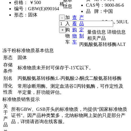
基本
价格：
￥500
格：
CAS号：
9000-86-6
信息
编号：
GBW(E)090164
品 牌：
中国
形态：
固体
加
查
产
0.5mL
,
50U/L
入
看
品
购
购
定
量值信息
详细信息
物
物
制
相关产品
车
车
丙氨酸氨基转移酶ALT
冻干粉标准物质基本信息
形态
固体
存储
标准物质未开封可保存于-15℃以下。
条件
别名
丙氨酸氨基转移酶;L-丙氨酸:2-酮戊二酸氨基转移酶
理化
常用诊断用酶。测定血清谷丙转氨酶，可作定性及
性质
半定量，肝功能评估。
标准物质销售提示
关
所有GBW、GSB开头的标准物质，均提供“国家标准物质
于
证书”。因产品种类繁多，北纳标物网上架的只是部分产
产
品，详情请咨询在线客服。
品